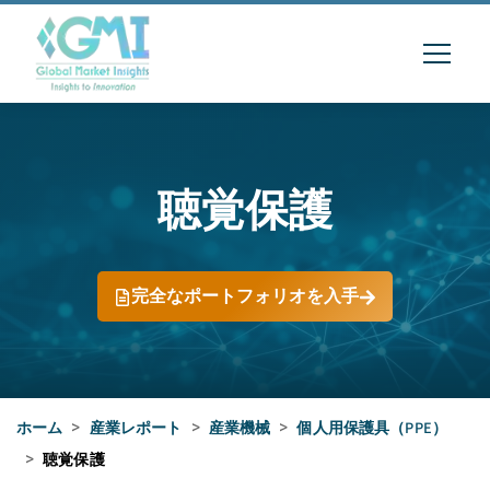
聴覚保護
完全なポートフォリオを入手
ホーム
>
産業レポート
>
産業機械
>
個人用保護具（PPE）
>
聴覚保護