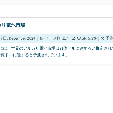
カリ電池市場
行日
:
December 2024
|
ページ数
:
117
|
CAGR:
5.3
%
|
予
5年には、世界のアルカリ電池市場は91億ドルに達すると推定されて
52億ドルに達すると予測されています。...