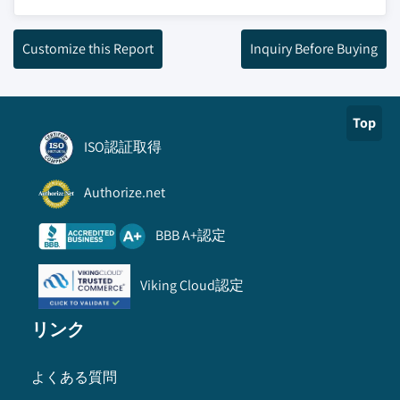
Customize this Report
Inquiry Before Buying
Top
ISO認証取得
Authorize.net
BBB A+認定
Viking Cloud認定
リンク
よくある質問