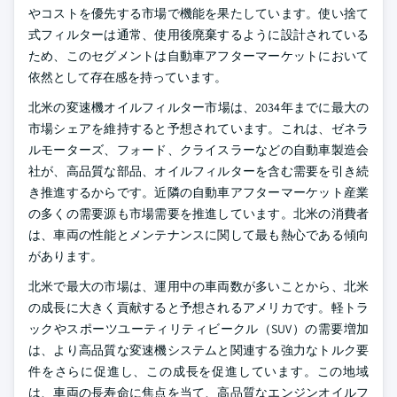
やコストを優先する市場で機能を果たしています。使い捨て
式フィルターは通常、使用後廃棄するように設計されている
ため、このセグメントは自動車アフターマーケットにおいて
依然として存在感を持っています。
北米の変速機オイルフィルター市場は、2034年までに最大の
市場シェアを維持すると予想されています。これは、ゼネラ
ルモーターズ、フォード、クライスラーなどの自動車製造会
社が、高品質な部品、オイルフィルターを含む需要を引き続
き推進するからです。近隣の自動車アフターマーケット産業
の多くの需要源も市場需要を推進しています。北米の消費者
は、車両の性能とメンテナンスに関して最も熱心である傾向
があります。
北米で最大の市場は、運用中の車両数が多いことから、北米
の成長に大きく貢献すると予想されるアメリカです。軽トラ
ックやスポーツユーティリティビークル（SUV）の需要増加
は、より高品質な変速機システムと関連する強力なトルク要
件をさらに促進し、この成長を促進しています。この地域
は、車両の長寿命に焦点を当て、高品質なエンジンオイルフ