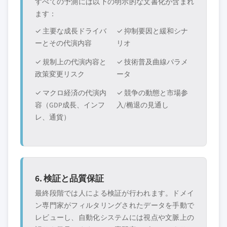
すべての予測には以下の明示的な文書化が含まれ
ます：
✓ 主要な成長ドライバ
✓ 抑制要因と緩和シナ
ーとその代演内容
リオ
✓ 規制上の代演内容と
✓ 技術普及曲線パラメ
政策変更リスク
ータ
✓ マクロ経済の代演内
✓ 競争の動態と市場参
容（GDP成長、インフ
入/椭退の見通し
レ、通貨）
6. 検証と品質保証
最終段階では人による検証が行われます。ドメイ
ン専門家がフィルタリングされたデータを手動で
レビューし、自動化システムには視点や文脈上の