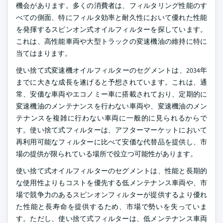
機会があります。多くの消費者は、フィルタリング性能のす
べての側面、特にフィルタ効率と耐久性において優れた性能
を発揮するスピンオン式オイルフィルターを探しています。
これは、高性能車両や大型トラックの変速機油の維持に特に
当てはまります。
使い捨て式変速機オイルフィルターのセグメントは、2034年
までに大きな成長を遂げると予想されています。これは、通
常、安価な車両やエコノミー車に搭載されており、定期的に
変速機油のメンテナンスを行わない車両や、変速機油のメン
テナンスを複雑に行わない車両に一般的に見られるからで
す。使い捨て式フィルターは、アフターマーケットにおいて
再利用可能なフィルターに比べて安価な代替品を提供し、市
場の提供が限られている場所で役立つ可能性があります。
使い捨て式オイルフィルターのセグメントは、性能と長期的
な使用性よりもコストを優先する低メンテナンス車両や、市
場で競争力のあるスピンオンフィルターが提供するより優れ
た性能と長寿命を提供するため、市場で勢いを失っていま
す。ただし、使い捨て式フィルターは、低メンテナンス車両