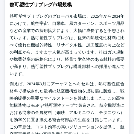
熱可塑性プリプレグ市場規模
熱可塑性プリプレグのグローバル市場は、2025年から2034年
にかけて、航空宇宙、自動車、風力タービン、スポーツ用品
などの産業での採用拡大により、大幅に成長すると予想され
ています。熱可塑性プリプレグは、従来の熱硬化性材料に比
べて優れた機械的特性、リサイクル性、加工速度の向上など
の利点から、ますます人気が高まっています。排出ガス規制
や燃費効率の厳格化により、軽量で耐久性のある材料の需要
が高まり、熱可塑性プリプレグは構造部材への採用が進んで
います。
例えば、2024年3月にアーケマとヘキセルは、熱可塑性複合
材料で構成された最初の航空機構造物を成功裏に製造し、戦
略的提携の重要なマイルストーンを達成しました。この高性
能構造物はHexPly®熱可塑性テープで製造され、航空機製造に
おける従来の金属材料（鋼鉄、アルミニウム、チタニウム）
を効率的に置き換える複合材部品の生産を目指しています。
この革新は、コスト効率の高いソリューションを提供し、航