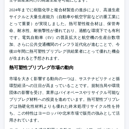
空宇宙産業向けの高速生産を可能にします。
2024年までに樹脂化学と複合材製造の進歩により、高速生産
サイクルと大量生産能力（自動車や航空宇宙などの重工業に
とって重要）が実現しました。熱可塑性複合材は、保管寿
命、耐水性、耐衝撃性が優れており、過酷な環境下でも有利
です。電気自動車（EV）の普及拡大と航空機の生産台数増
加、さらに公共交通機関のインフラ近代化が進むことで、今
後10年間に熱可塑性プリプレグ供給業者にとって優れた機会
が生まれると予想されます。
熱可塑性プリプレグ市場の動向
市場を大きく影響する動向の一つは、サステナビリティと循
環型経済への注目が高まっていることです。規制当局や環境
団体の影響を受け、業界はバイオベースやリサイクル可能な
プリプレグ材料への投資を進めています。熱可塑性プリプレ
グは熱硬化性材料よりも優れた終末処理リサイクル性を持
ち、この特性はヨーロッパや北米市場で販売の強みとして活
用されています。