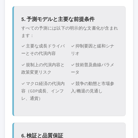
5. 予測モデルと主要な前提条件
すべての予測には以下の明示的な文書化が含まれ
ます：
✓ 主要な成長ドライバ
✓ 抑制要因と緩和シナ
ーとその代演内容
リオ
✓ 規制上の代演内容と
✓ 技術普及曲線パラメ
政策変更リスク
ータ
✓ マクロ経済の代演内
✓ 競争の動態と市場参
容（GDP成長、インフ
入/椭退の見通し
レ、通貨）
6. 検証と品質保証