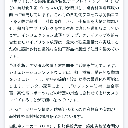
ロボットによる繊維配置や自動テープレイアップ（ATL）な
どの自動化生産プロセスの採用が増加し、複合材製造環境の
向上に寄与しています。これらの自動化プロセスは労働コス
トを大幅に削減し、精度を向上させ、生産量を大幅に増加さ
せ、熱可塑性プリプレグを大量生産に適した選択肢にしてい
ます。インジェクション成形とプリプレグレイアップを組み
合わせたハイブリッド成形は、最大の強度重量比を実現する
ために設計された複雑な自動車部品の製造で注目を集めてい
ます。
予測分析とデジタル製造も材料開発に影響を与えています。
シミュレーションソフトウェアは、熱、機械、構造的な挙動
をシミュレートし、材料の節約と設計効率の最適化を可能に
します。デジタル変革により、プリプレグを防衛、航空宇
宙、高性能スポーツなどの特定の用途に合わせてよりカスタ
マイズすることが可能になっています。
さらに、クリーン輸送と防衛近代化への政府投資の増加が、
高性能軽量材料の採用を促進しています。
自動車メーカー（OEM）、樹脂供給業者、繊維供給業者間の