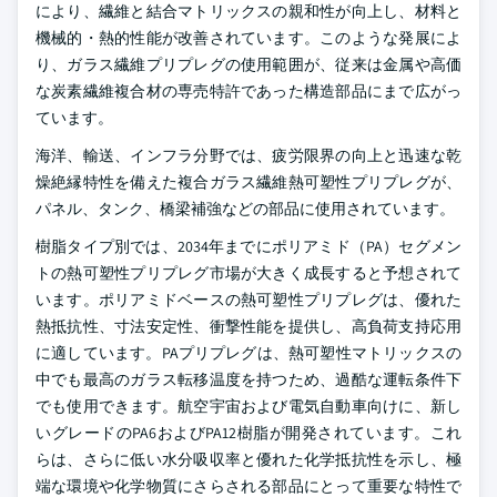
により、繊維と結合マトリックスの親和性が向上し、材料と
機械的・熱的性能が改善されています。このような発展によ
り、ガラス繊維プリプレグの使用範囲が、従来は金属や高価
な炭素繊維複合材の専売特許であった構造部品にまで広がっ
ています。
海洋、輸送、インフラ分野では、疲労限界の向上と迅速な乾
燥絶縁特性を備えた複合ガラス繊維熱可塑性プリプレグが、
パネル、タンク、橋梁補強などの部品に使用されています。
樹脂タイプ別では、2034年までにポリアミド（PA）セグメン
トの熱可塑性プリプレグ市場が大きく成長すると予想されて
います。ポリアミドベースの熱可塑性プリプレグは、優れた
熱抵抗性、寸法安定性、衝撃性能を提供し、高負荷支持応用
に適しています。PAプリプレグは、熱可塑性マトリックスの
中でも最高のガラス転移温度を持つため、過酷な運転条件下
でも使用できます。航空宇宙および電気自動車向けに、新し
いグレードのPA6およびPA12樹脂が開発されています。これ
らは、さらに低い水分吸収率と優れた化学抵抗性を示し、極
端な環境や化学物質にさらされる部品にとって重要な特性で