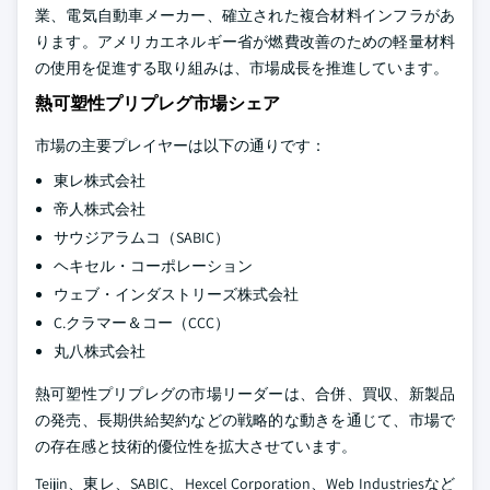
業、電気自動車メーカー、確立された複合材料インフラがあ
ります。アメリカエネルギー省が燃費改善のための軽量材料
の使用を促進する取り組みは、市場成長を推進しています。
熱可塑性プリプレグ市場シェア
市場の主要プレイヤーは以下の通りです：
東レ株式会社
帝人株式会社
サウジアラムコ（SABIC）
ヘキセル・コーポレーション
ウェブ・インダストリーズ株式会社
C.クラマー＆コー（CCC）
丸八株式会社
熱可塑性プリプレグの市場リーダーは、合併、買収、新製品
の発売、長期供給契約などの戦略的な動きを通じて、市場で
の存在感と技術的優位性を拡大させています。
Teijin、東レ、SABIC、Hexcel Corporation、Web Industriesなど