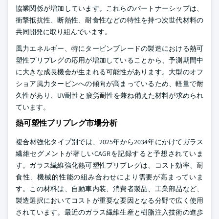
協業関係が増加しています。これらのパートナーシップは、
衝撃抵抗性、断熱性、耐食性などの特性を持つ次世代材料の
共同開発に取り組んでいます。
風力エネルギー、特にタービンブレードの製造における熱可
塑性プリプレグの応用が増加していることから、予測期間中
に大きな成長機会が生まれる可能性があります。大型のオフ
ショア風力タービンへの傾向が高まっているため、軽量で耐
久性があり、UV耐性と疲労耐性を兼ね備えた材料が求められ
ています。
熱可塑性プリプレグ市場分析
複合材強化タイプ別では、2025年から2034年にかけてガラス
繊維セグメントが著しいCAGRを記録すると予想されていま
す。ガラス繊維強化熱可塑性プリプレグは、コスト効率、耐
食性、機械的性能の組み合わせにより需要が高まっていま
す。この材料は、自動車内装、消費者製品、工業部品など、
製造選択においてコストが重要な要因となる分野で広く使用
されています。最近のガラス繊維生産と樹脂注入技術の進歩