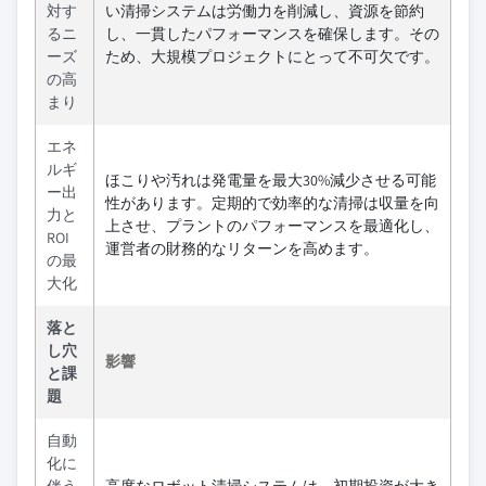
対す
い清掃システムは労働力を削減し、資源を節約
るニ
し、一貫したパフォーマンスを確保します。その
ーズ
ため、大規模プロジェクトにとって不可欠です。
の高
まり
エネ
ルギ
ほこりや汚れは発電量を最大30%減少させる可能
ー出
性があります。定期的で効率的な清掃は収量を向
力と
上させ、プラントのパフォーマンスを最適化し、
ROI
運営者の財務的なリターンを高めます。
の最
大化
落と
し穴
影響
と課
題
自動
化に