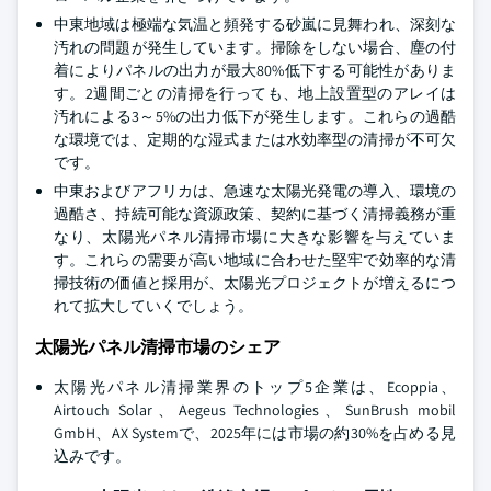
中東地域は極端な気温と頻発する砂嵐に見舞われ、深刻な
汚れの問題が発生しています。掃除をしない場合、塵の付
着によりパネルの出力が最大80%低下する可能性がありま
す。2週間ごとの清掃を行っても、地上設置型のアレイは
汚れによる3～5%の出力低下が発生します。これらの過酷
な環境では、定期的な湿式または水効率型の清掃が不可欠
です。
中東およびアフリカは、急速な太陽光発電の導入、環境の
過酷さ、持続可能な資源政策、契約に基づく清掃義務が重
なり、太陽光パネル清掃市場に大きな影響を与えていま
す。これらの需要が高い地域に合わせた堅牢で効率的な清
掃技術の価値と採用が、太陽光プロジェクトが増えるにつ
れて拡大していくでしょう。
太陽光パネル清掃市場のシェア
太陽光パネル清掃業界のトップ5企業は、Ecoppia、
Airtouch Solar、Aegeus Technologies、SunBrush mobil
GmbH、AX Systemで、2025年には市場の約30%を占める見
込みです。