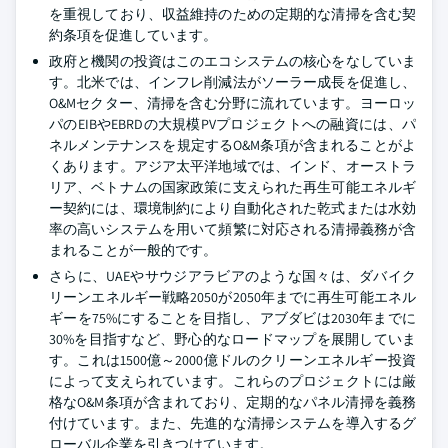
を重視しており、収益維持のための定期的な清掃を含む契
約条項を促進しています。
政府と機関の投資はこのエコシステムの核心をなしていま
す。北米では、インフレ削減法がソーラー成長を促進し、
O&Mセクター、清掃を含む分野に流れています。ヨーロッ
パのEIBやEBRDの大規模PVプロジェクトへの融資には、パ
ネルメンテナンスを規定するO&M条項が含まれることがよ
くあります。アジア太平洋地域では、インド、オーストラ
リア、ベトナムの国家政策に支えられた再生可能エネルギ
ー契約には、環境制約により自動化された乾式または水効
率の高いシステムを用いて頻繁に対応される清掃義務が含
まれることが一般的です。
さらに、UAEやサウジアラビアのような国々は、ダバイク
リーンエネルギー戦略2050が2050年までに再生可能エネル
ギーを75%にすることを目指し、アブダビは2030年までに
30%を目指すなど、野心的なロードマップを展開していま
す。これは1500億～2000億ドルのクリーンエネルギー投資
によって支えられています。これらのプロジェクトには厳
格なO&M条項が含まれており、定期的なパネル清掃を義務
付けています。また、先進的な清掃システムを導入するグ
ローバル企業を引きつけています。