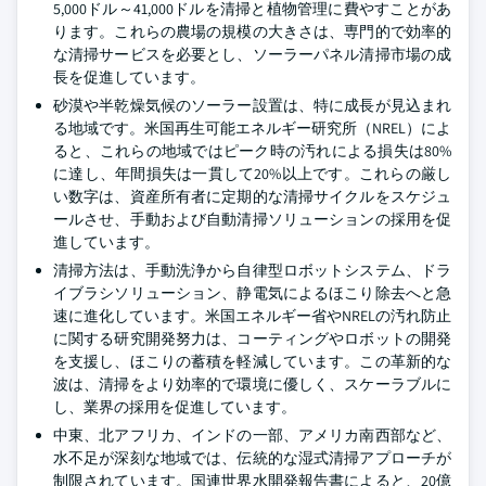
5,000ドル～41,000ドルを清掃と植物管理に費やすことがあ
ります。これらの農場の規模の大きさは、専門的で効率的
な清掃サービスを必要とし、ソーラーパネル清掃市場の成
長を促進しています。
砂漠や半乾燥気候のソーラー設置は、特に成長が見込まれ
る地域です。米国再生可能エネルギー研究所（NREL）によ
ると、これらの地域ではピーク時の汚れによる損失は80%
に達し、年間損失は一貫して20%以上です。これらの厳し
い数字は、資産所有者に定期的な清掃サイクルをスケジュ
ールさせ、手動および自動清掃ソリューションの採用を促
進しています。
清掃方法は、手動洗浄から自律型ロボットシステム、ドラ
イブラシソリューション、静電気によるほこり除去へと急
速に進化しています。米国エネルギー省やNRELの汚れ防止
に関する研究開発努力は、コーティングやロボットの開発
を支援し、ほこりの蓄積を軽減しています。この革新的な
波は、清掃をより効率的で環境に優しく、スケーラブルに
し、業界の採用を促進しています。
中東、北アフリカ、インドの一部、アメリカ南西部など、
水不足が深刻な地域では、伝統的な湿式清掃アプローチが
制限されています。国連世界水開発報告書によると、20億