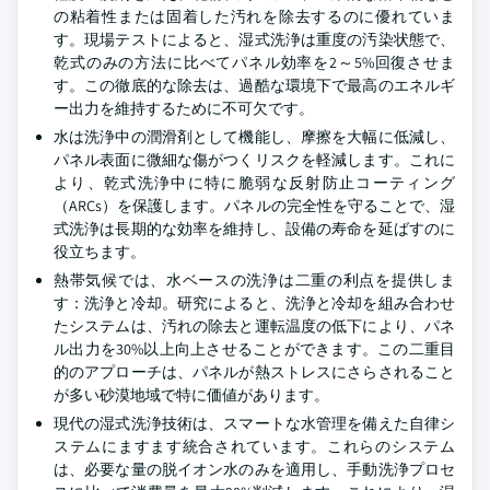
の粘着性または固着した汚れを除去するのに優れていま
す。現場テストによると、湿式洗浄は重度の汚染状態で、
乾式のみの方法に比べてパネル効率を2～5%回復させま
す。この徹底的な除去は、過酷な環境下で最高のエネルギ
ー出力を維持するために不可欠です。
水は洗浄中の潤滑剤として機能し、摩擦を大幅に低減し、
パネル表面に微細な傷がつくリスクを軽減します。これに
より、乾式洗浄中に特に脆弱な反射防止コーティング
（ARCs）を保護します。パネルの完全性を守ることで、湿
式洗浄は長期的な効率を維持し、設備の寿命を延ばすのに
役立ちます。
熱帯気候では、水ベースの洗浄は二重の利点を提供しま
す：洗浄と冷却。研究によると、洗浄と冷却を組み合わせ
たシステムは、汚れの除去と運転温度の低下により、パネ
ル出力を30%以上向上させることができます。この二重目
的のアプローチは、パネルが熱ストレスにさらされること
が多い砂漠地域で特に価値があります。
現代の湿式洗浄技術は、スマートな水管理を備えた自律シ
ステムにますます統合されています。これらのシステム
は、必要な量の脱イオン水のみを適用し、手動洗浄プロセ