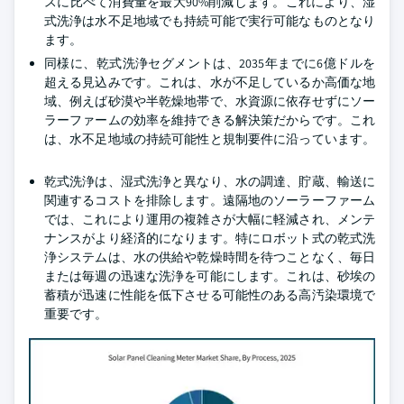
スに比べて消費量を最大90%削減します。これにより、湿
式洗浄は水不足地域でも持続可能で実行可能なものとなり
ます。
同様に、乾式洗浄セグメントは、2035年までに6億ドルを
超える見込みです。これは、水が不足しているか高価な地
域、例えば砂漠や半乾燥地帯で、水資源に依存せずにソー
ラーファームの効率を維持できる解決策だからです。これ
は、水不足地域の持続可能性と規制要件に沿っています。
乾式洗浄は、湿式洗浄と異なり、水の調達、貯蔵、輸送に
関連するコストを排除します。遠隔地のソーラーファーム
では、これにより運用の複雑さが大幅に軽減され、メンテ
ナンスがより経済的になります。特にロボット式の乾式洗
浄システムは、水の供給や乾燥時間を待つことなく、毎日
または毎週の迅速な洗浄を可能にします。これは、砂埃の
蓄積が迅速に性能を低下させる可能性のある高汚染環境で
重要です。