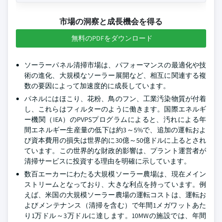
市場の洞察と成長機会を得る
無料のPDFをダウンロード
ソーラーパネル清掃市場は、パフォーマンスの最適化や技
術の進化、大規模なソーラー展開など、相互に関連する複
数の要因によって加速度的に成長しています。
パネルにはほこり、花粉、鳥のフン、工業汚染物質が付着
し、これらはフィルターのように働きます。国際エネルギ
ー機関（IEA）のPVPSプログラムによると、汚れによる年
間エネルギー生産量の低下は約3～5%で、追加の運転およ
び資本費用の損失は世界的に30億～50億ドルに上るとされ
ています。この世界的な財政的影響は、プラント運営者が
清掃サービスに投資する理由を明確に示しています。
数百エーカーにわたる大規模ソーラー農場は、現在メイン
ストリームとなっており、大きな利点を持っています。例
えば、米国の大規模ソーラー農場の運転コストは、運転お
よびメンテナンス（清掃を含む）で年間1メガワットあた
り1万ドル～3万ドルに達します。10MWの施設では、年間