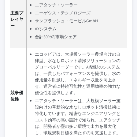
エアタッチ・ソーラー
主要プ
エーゲウス・テクノロジーズ
レイヤ
サンブラッシュ・モービルGmbH
ー
AXシステム
合計30%の市場シェア
エコッピアは、大規模ソーラー農場向けの自
律型、水なしロボット清掃ソリューションの
グローバルリーダーです。AI駆動のシステム
は、一貫したパフォーマンスを提供し、水の
使用量を削減し、エネルギー収量を向上さ
せ、運営者に持続可能性と運用効率の強力な
競争優
優位性を提供します。
位性
エアタッチ・ソーラーは、大規模ソーラー施
設向けの革新的な水なしロボット清掃技術に
特化しています。精密なエンジニアリングと
コスト効率の高い設計で知られ、エアタッチ
は、開発者が塵の多い環境で出力を最大化
し、環境規制目標を満たすのを支援します。