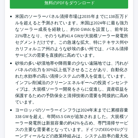
無料のPDFをダウンロード
米国のソーラーパネル清掃市場は2035年までに138百万ド
ルを超えると予測されています。米国は2024年に最も強力
なソーラー成長を経験し、約50 GWdcを設置し、前年比
21%増となり、そのうち約41.4 GWが大規模ソーラー発電所
セグメントだけです。この急速な拡大、特にテキサス州や
カリフォルニア州のような砂埃の多い州では、パネル清掃
サービスの需要を直接的に高めています。
砂埃の多い砂漠地帯や降雨量の少ない遠隔地では、汚れが
パネルの出力を30%以上低下させることがあり、自動化さ
れた水効率の高い清掃システムの導入を促進しています。
インフレ削減法のクリーンエネルギーへの投資インセンテ
ィブは、大規模ソーラー開発をさらに促進し、資産収益を
保護するための予防保全と清掃技術の需要を間接的に高め
ています。
ヨーロッパのソーラーインフラは2024年末までに累積容量
338 GWを超え、年間65.5 GWが追加されました。大規模ソ
ーラー発電所は新規容量の約42%を占め、専門清掃サービ
スの主要な需要者となっています。ドイツのEEGやEUグリ
ーンディールなどの政策枠組みは、システム効率の最大化