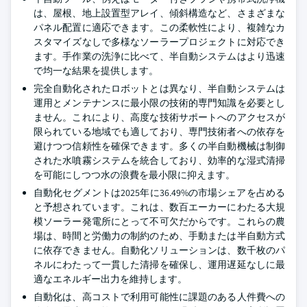
は、屋根、地上設置型アレイ、傾斜構造など、さまざまな
パネル配置に適応できます。この柔軟性により、複雑なカ
スタマイズなしで多様なソーラープロジェクトに対応でき
ます。手作業の洗浄に比べて、半自動システムはより迅速
で均一な結果を提供します。
完全自動化されたロボットとは異なり、半自動システムは
運用とメンテナンスに最小限の技術的専門知識を必要とし
ません。これにより、高度な技術サポートへのアクセスが
限られている地域でも適しており、専門技術者への依存を
避けつつ信頼性を確保できます。多くの半自動機械は制御
された水噴霧システムを統合しており、効率的な湿式清掃
を可能にしつつ水の浪費を最小限に抑えます。
自動化セグメントは2025年に36.49%の市場シェアを占める
と予想されています。これは、数百エーカーにわたる大規
模ソーラー発電所にとって不可欠だからです。これらの農
場は、時間と労働力の制約のため、手動または半自動方式
に依存できません。自動化ソリューションは、数千枚のパ
ネルにわたって一貫した清掃を確保し、運用遅延なしに最
適なエネルギー出力を維持します。
自動化は、高コストで利用可能性に課題のある人件費への