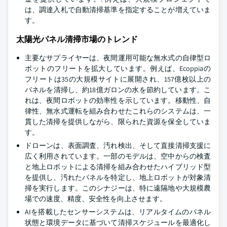
は、調達入札で自動清掃基準を指定することが増えていま
す。
太陽光パネル清掃市場のトレンド
主要なサプライヤーは、夜間運用可能な無水式の自律型ロ
ボットのフリートを拡大しています。例えば、Ecoppiaの
フリートは35の大規模サイトに展開され、157億枚以上の
パネルを清掃し、約18億ガロンの水を節約しています。こ
れは、夜間ロボットの効率性を示しています。移動性、自
律性、無水式運転を組み合わせたこれらのシステムは、一
貫した清掃を提供しながら、限られた資源を保全していま
す。
ドローンは、表面調査、汚れ検出、そして直接清掃支援に
広く利用されています。一部のモデルは、空中からの検査
と地上ロボットによる清掃を組み合わせたハイブリッド型
を提供し、汚れたパネルを特定し、地上ロボットが対象清
掃を実行します。このシナジーは、特に遠隔地や大規模農
場での速度、精度、安全性を向上させます。
AIを搭載したセンサーシステムは、リアルタイムのパネル
状態と環境データに基づいて清掃スケジュールを最適化し