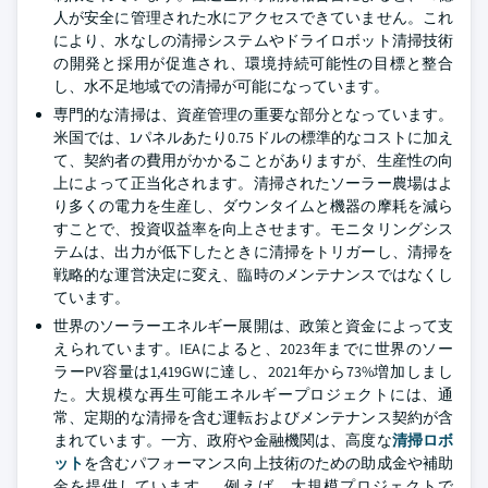
人が安全に管理された水にアクセスできていません。これ
により、水なしの清掃システムやドライロボット清掃技術
の開発と採用が促進され、環境持続可能性の目標と整合
し、水不足地域での清掃が可能になっています。
専門的な清掃は、資産管理の重要な部分となっています。
米国では、1パネルあたり0.75ドルの標準的なコストに加え
て、契約者の費用がかかることがありますが、生産性の向
上によって正当化されます。清掃されたソーラー農場はよ
り多くの電力を生産し、ダウンタイムと機器の摩耗を減ら
すことで、投資収益率を向上させます。モニタリングシス
テムは、出力が低下したときに清掃をトリガーし、清掃を
戦略的な運営決定に変え、臨時のメンテナンスではなくし
ています。
世界のソーラーエネルギー展開は、政策と資金によって支
えられています。IEAによると、2023年までに世界のソー
ラーPV容量は1,419GWに達し、2021年から73%増加しまし
た。大規模な再生可能エネルギープロジェクトには、通
常、定期的な清掃を含む運転およびメンテナンス契約が含
まれています。一方、政府や金融機関は、高度な
清掃ロボ
ット
を含むパフォーマンス向上技術のための助成金や補助
金を提供しています。. 例えば、大規模プロジェクトで