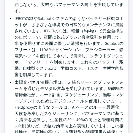
約しながら、大幅なパフォーマンス向上を実現していま
す。
IFBOTのX3やSolabotシステムのようなバッテリー駆動ロボ
ットが、さまざまな環境での日常的なメンテナンスに展開
されています。IFBOTのX3は、軽量（約6kg）で完全自律型
のロボットで、夜間に乾式ブラシと真空吸引を使用して、
水を使用せずに表面に優しい清掃を行います。Solabotの
フリートは、LIDARナビゲーション、ブラシローラー、静
電気ヘッドを使用して水なしで清掃し、クラウドダッシュ
ボードでフリートを制御します。これらのバッテリー駆
動、自律型システムは、労働コスト、リスク、生態学的影
響を削減しています。
太陽光パネル清掃市場は、IoT統合サービスプラットフォ
ームを通じたデジタル変革を受け入れています。約65%の
清掃会社が、ルート計画、スケジューリング、顧客エンゲ
ージメントのためにデジタルツールを使用しています。
Fieldproxyのようなツールは、AIベースのルート最適化、
天候を考慮したスケジューリング、パフォーマンスに基づ
く清掃を提供し、生産性の30～40%の向上と管理時間の
60%削減など、大幅な効率向上を実現しています。この接
続性は、反応性の高いデータ駆動型の清掃運用を確保して