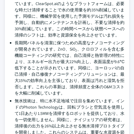
ています。ClearSpot.aiのようなプラットフォームは、必要
な時だけ清掃することで水の使用量を約35%削減していま
す。同様に、機械学習を使用した予測モデルは汚れ損失を
予測し、自動的にメンテナンスを計画し、不要な清掃を約
30%削減しています。この時間ベースから状態ベースへの
清掃のシフトは、効率と資源保全を向上させています。
長期間パネルを清潔に保つための高度なナノコーティング
が開発されています。ZnO、SiO
、クロロフィルを含む多
2
機能コーティングの研究では、自己清掃と熱管理の特性に
より、エネルギー出力が最大22%向上し、表面温度が9.6℃
低下することが示されています。同様に、ヨーロッパの自
己清掃・自己修復ナノコーティングソリューションは、最
大15%の効率向上を主張しており、表面は汚れと湿気を拒
否します。これらの革新は、清掃頻度と全体のO&Mコスト
を大幅に削減しています。
無水技術は、特に水不足地域で注目を集めています。イン
ドのPhoton Technologyは、回転ブラシと空気流を使用し
て1日あたり1.5MWを清掃するロボットを提供しており、水
を一切使用しません。同様に、ナイジェリアの研究者は、
清掃後の出力を26%以上向上させる無水清掃プロトタイプ
を開発しました。これらのシステムは、重要な水資源を節