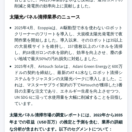
削減と発電所の効率向上に貢献しました。
太陽光パネル清掃業界のニュース
2025年4月、Ecoppiaは、AI駆動型で水を使わないロボット
クリーナーのフリートを導入し、大規模太陽光発電所で夜
間作業を開始しました。導入以来、そのロボットは35以上
の大規模サイトを維持し、157億枚以上のパネルを清掃
し、約18億ガロンの水を節約し、効率を向上させ、塵の多
い地域で最大50%の汚れ損失に対処しました。
2025年4月、Airtouch Solarは、Adani Green Energyと600万
ドルの契約を締結し、最新のAT 4.1水なしロボット清掃シ
ステムをラジャスタンの太陽光パークに導入しました。こ
れは、マスターサプライ契約の下でAirtouchが獲得した3番
目の主要な注文であり、エネルギー生産を向上させつつ、
UN SDG 6に沿って水使用量を大幅に削減することを目指し
ています。
太陽光パネル清掃市場の調査レポートには、2022年から2035
年までの収益（USD百万）の推定と予測を含む、業界の詳細
な分析が含まれています。以下のセグメントについて：