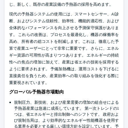
じ、新しく、既存の産業設備の予熱器の採用を高めます。
現代の予熱器システムの使用には、スマートセンサー、AI診
断、およびシステム信頼性、効率性、機能的適応性、および
全体的なパフォーマンスを向上させる予測保守保護がありま
す。 これらの改善は、プロセスを最適化し、機器の稼働率を
高め、所有者の総コストを削減します。これは、徹底した予
算で産業ユーザーにとって非常に重要です。 さらに、エネル
ギー資源の可用性が高まりつつあります。 エネルギーの持続
性への焦点の増加に加えて、産業は省エネの技術を採用する
ように要求されます。 予備加熱機は、運用コストを下げるに
直接責任を負うため、産業効率への取り組みを強化する際に
重要視されています。
グローバル予熱器市場動向
規制圧力、新技術、および産業需要の増加の組合せによる
予熱器産業は急速に成長しています。 第一次トレンドの1
つは、省エネルギーと排出制御へのシフトです。 政府およ
び規制当局は、より効率的なエネルギー性能機器を使用す
る業界を必要とする厳しい環境方針を設定しています。 予