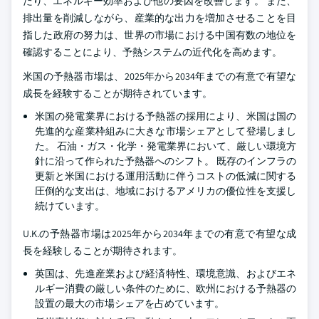
たり、エネルギー効率および他の要因を改善します。 また、
排出量を削減しながら、産業的な出力を増加させることを目
指した政府の努力は、世界の市場における中国有数の地位を
確認することにより、予熱システムの近代化を高めます。
米国の予熱器市場は、2025年から2034年までの有意で有望な
成長を経験することが期待されています。
米国の発電業界における予熱器の採用により、米国は国の
先進的な産業枠組みに大きな市場シェアとして登場しまし
た。 石油・ガス・化学・発電業界において、厳しい環境方
針に沿って作られた予熱器へのシフト。 既存のインフラの
更新と米国における運用活動に伴うコストの低減に関する
圧倒的な支出は、地域におけるアメリカの優位性を支援し
続けています。
U.K.の予熱器市場は2025年から2034年までの有意で有望な成
長を経験しることが期待されます。
英国は、先進産業および経済特性、環境意識、およびエネ
ルギー消費の厳しい条件のために、欧州における予熱器の
設置の最大の市場シェアを占めています。