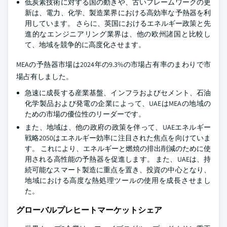
低炭素技術に対する国の動きや、古いフレームワークの更
新は、電力、化学、製造業界における高効率な予熱器を利
用しています。 さらに、英国におけるエネルギー政策と先
進的なエンジニアリング業界は、他の欧州諸国と比較し
て、地域を競争的に高度化させます。
MEAの予熱器市場は2024年の9.3%の市場占有率のまわりで市
場占有しました。
急速に成長する産業基盤、インフラおよびセメント、石油
化学製品および発電の企業によって、UAEはMEAの地域の
ための市場の優位性のリーダーです。
また、地域は、他の政府の政策を伴って、UAEエネルギー
戦略2050はエネルギー効率に注目された焦点を向けていま
す。 これにより、エネルギーと燃焼の排出削減のために使
用される高性能の予熱器を促進します。 また、UAEは、持
続可能なスマート製造に重点を置き、投資の中心となり、
地域における高度な熱処理ツールの使用を成長させまし
た。
グローバルプレヒートマーケットシェア