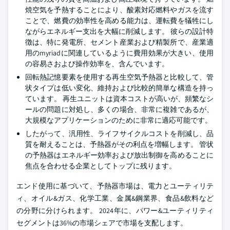
焼空気を予熱することにより、酸素対応燃料やガスを流す
ことで、燃費の効率性を高める能力は、運転費を犠牲にし
ながらエネルギー支出を大幅に削減します。 彼らの設計特
徴は、特に発電所、セメント産業および精製所で、産業適
用のmyriadに関連しているように費用効果が大きい、使用
の容易さおよび操作効率を、含んでいます。
回転熱記憶要素を使用する再生空気予熱器と比較して、管
状タイプは低い変化、維持および比較的簡単な構造を持っ
ています。 再生ユニットは資本コストが高いが、頻繁なシ
ールの問題に対処し、多くの場合、非常に複雑であるが、
大規模なアプリケーションのために非常に適応可能です。
したがって、汎用性、ライフサイクルコストを削減し、品
質を耐えることは、予熱器がその利点を増幅します。 管状
の予熱器はエネルギー効率および放出制御を高めることに
焦点を合わせる企業としてトップに残ります。
エンド使用に基づいて、予熱器市場は、電力とユーティリテ
ィ、オイル&ガス、化学工業、金属&鋼業界、食品&飲料など
の分野に分けられます。 2024年に、パワー&ユーティリティ
セグメントは36%の市場シェアで市場を支配します。