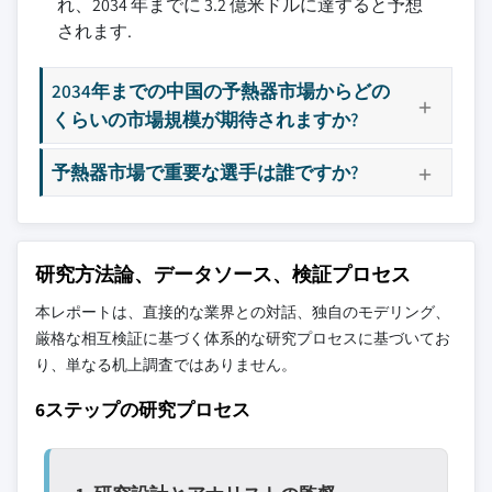
れ、2034 年までに 3.2 億米ドルに達すると予想
8.3.4 スペイン
9.7 Doosan Heavy Industries
3.6 価格動向
されます.
8.3.5 イタリア
9.8 アイゼンマン
3.6.1 地域別
8.4 アジア太平洋
9.9 フィブス・グループ
3.6.2 製品別
2034年までの中国の予熱器市場からどの
8.4.1 中国
9.10 江蘇金峰空気予熱器
3.7 規制環境
くらいの市場規模が期待されますか?
8.4.2 日本
9.11 三菱重工業
3.7.1 規格とコンプライアンス要件
8.4.3 インド
9.12 Rentech Boilers
予熱器市場で重要な選手は誰ですか?
3.7.2 地域別規制フレームワーク
8.4.4 オーストラリア
9.13 ロータリー・エンジニアリング
3.7.3 認証規格
8.4.5 韓国
9.14 SPX
3.8 貿易統計（HSコード：85159000）
8.5 ラテンアメリカ
9.15 サーミックス
3.8.1 主要輸入国
研究方法論、データソース、検証プロセス
8.5.1 ブラジル
3.8.2 主要輸出国
本レポートは、直接的な業界との対話、独自のモデリング、
8.5.2 メキシコ
3.9 ポーターの分析
主要な競合他社が見当たりませんか？
厳格な相互検証に基づく体系的な研究プロセスに基づいてお
8.5.3 アルゼンチン
3.10 PESTEL分析
このレポートに掲載されている企業は厳選さ
り、単なる机上調査ではありません。
8.6 中東・アフリカ
れたものであり、競合全体を網羅するもので
8.6.1 南アフリカ
6ステップの研究プロセス
はありません。
8.6.2 サウジアラビア
8.6.3 アラブ首長国連邦
当社の市場収益計算は、個別にプロファイル