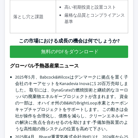
高い初期投資と設置コスト
厳格な品質とコンプライアンス
落とし穴と課題
基準
この市場における成長の機会は何でしょうか?
無料のPDFをダウンロード
グローバル予熱器産業ニュース
2025年5月、Babcock&Wilcoxはデンマークに拠点を置く子
会社のキーアセットをKanadevia Inovaに$ 20百万売却しま
した。 取引には、DynaGrateの燃焼技術と継続的なヨーロ
ッパの廃棄物エネルギープロジェクトが含まれます。 資金
の一部は、オハイオ州のB&WのBrightLoop水素とカーボン
キャプチャプロジェクトをサポートします。 この動きは会
社が操作を合理化し、債務を減らし、クリーンエネルギー
の解決に焦点を合わせるのを助けます-予備加熱装置のよ
うな高性能の熱システムの位置を高めて下さい。
2025年4月、Bharat重電気株式会社(BHEL)は、2024年から25