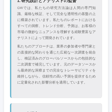
1. 研究設計とアナリストの監督
されていないメーカー、販売業者、専門業者
GMIでは、私たちの研究方法論は人間の専門知
を含む全地域の全プレイヤーを考慮したボト
識、厳格な検証、そして完全な透明性の基盤の上
ムアップ手法を採用しています。プロファイ
に構築されています。私たちのレポートにおける
ルセクションは戦略的に重要なプレイヤーに
すべての洞察、トレンド分析、予測は、お客様の
焦点を当てており、市場規模の範囲を定義す
市場の微妙なニュアンスを理解する経験豊富なア
るものではありません。
ナリストによって開発されています。
競合環境には以下も含まれる可能性があります
私たちのアプローチは、業界の参加者や専門家と
グローバルトップ
市場アクセスを支
の直接的な関わりを通じた広範な一次調査を統合
層に属さない地
配する販売代理店
域・国内限定のリ
やチャネルパート
し、検証済みのグローバルソースからの包括的な
ーダー企業
ナー
二次調査で補完しています。元のデータソースか
ら最終的な洞察までの完全なトレーサビリティを
新興の破壊的企
特定の用途やエン
維持しながら、信頼性の高い予測を提供するため
業、スタートアッ
ドユースに特化し
に定量化された影響分析を適用しています。
プ、または隣接業
たニッチプレイヤ
界からの参入者
ー
無料カスタマイズ - レポート価値の最大
20%