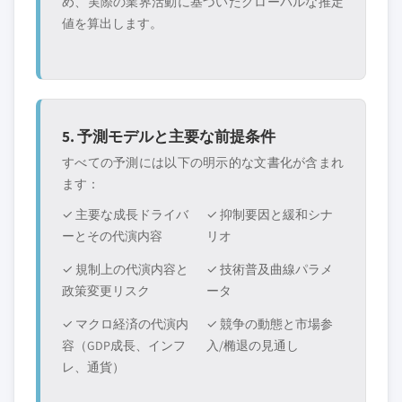
め、実際の業界活動に基づいたグローバルな推定
値を算出します。
5. 予測モデルと主要な前提条件
すべての予測には以下の明示的な文書化が含まれ
ます：
✓ 主要な成長ドライバ
✓ 抑制要因と緩和シナ
ーとその代演内容
リオ
✓ 規制上の代演内容と
✓ 技術普及曲線パラメ
政策変更リスク
ータ
✓ マクロ経済の代演内
✓ 競争の動態と市場参
容（GDP成長、インフ
入/椭退の見通し
レ、通貨）