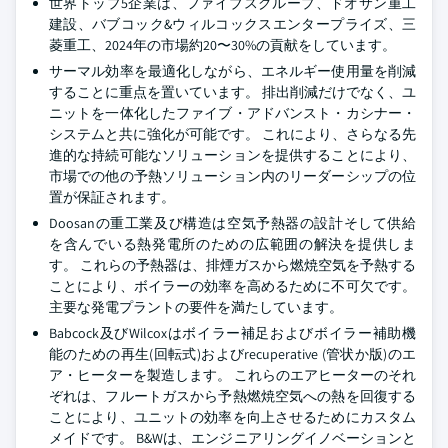
世界トップ5企業は、ファイブスグループ、ドオサン重工
建設、バブコック&ウィルコックスエンタープライズ、三
菱重工、2024年の市場約20〜30%の貢献をしています。
サーマル効率を最適化しながら、エネルギー使用量を削減
することに重点を置いています。 排出削減だけでなく、ユ
ニットを一体化したファイブ・アドバンスト・カシナー・
システムと共に強化が可能です。 これにより、さらなる先
進的な持続可能なソリューションを提供することにより、
市場での他の予熱ソリューション内のリーダーシップの位
置が保証されます。
Doosanの重工業及び構造は空気予熱器の設計そして供給
を含んでいる熱発電所のための広範囲の解決を提供しま
す。 これらの予熱器は、排煙ガスから燃焼空気を予熱する
ことにより、ボイラーの効率を高めるために不可欠です。
主要な発電プラントの要件を満たしています。
Babcock及びWilcoxはボイラー補足およびボイラー補助機
能のための再生(回転式)およびrecuperative (管状か版)のエ
ア・ヒーターを製造します。 これらのエアヒーターのそれ
ぞれは、フルートガスから予熱燃焼空気への熱を回復する
ことにより、ユニットの効率を向上させるためにカスタム
メイドです。 B&Wは、エンジニアリングイノベーションと