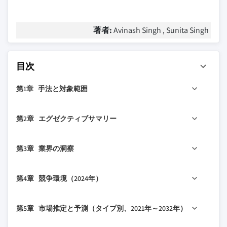
著者:
Avinash Singh , Sunita Singh
目次
第1章 手法と対象範囲
1.1 市場の対象範囲と定義
第2章 エグゼクティブサマリー
1.2 調査設計
1.2.1 調査アプローチ
2.1 業界360°概要
第3章 業界の洞察
1.2.2 データ収集方法
2.2 主要市場トレンド
1.3 データマイニングソース
2.2.1 地域別
3.1 業界エコシステム分析
第4章 競争環境（2024年）
1.3.1 グローバル
2.2.2 製品別
3.1.1 サプライヤーの状況
1.3.2 地域/国別
2.2.3 エンドユース別
3.1.2 利益率
4.1 はじめに
第5章 市場推定と予測（タイプ別、2021年～2032年）
1.4 基本推定値と計算
2.3 CXOの視点：戦略的重要事項
3.1.3 各段階における付加価値
4.2 企業の市場シェア分析
1.4.1 基準年の計算
2.3.1 業界幹部にとっての主要な意思決定ポイン
3.1.4 バリューチェーンに影響を与える要因