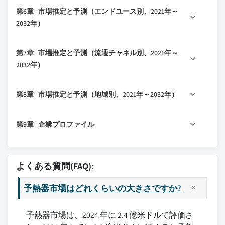
4.2.1 地域別
5.1 主要トレンド
ト
1.4.2 市場推定のための主要トレンド
第6章 市場推定と予測（エンドユース別、2021年～
3.2 業界への影響要因
4.2.1.1 北米
5.2 管式空気予熱器
2032年）
2.3.2 市場プレイヤーにとっての重要成功要因
1.5 一次調査と検証
3.2.1 成長ドライバー
4.2.1.2 欧州
5.3 再生式空気予熱器
2.4 将来展望と戦略的提言
1.5.1 一次ソース
3.2.1.1 エネルギー効率に関する厳格な政
4.2.1.3 アジア太平洋
6.1 主要トレンド
5.4 レジェネレーター
1.6 予測モデル
第7章 市場推定と予測（流通チャネル別、2021年～
府規制
4.3 企業マトリックス分析
6.2 発電・公益事業
5.5 その他のタイプ
2032年）
1.7 調査の前提条件と制限
3.2.1.2 急速な工業化と都市化
4.4 主要市場プレイヤーの競争分析
6.3 石油・ガス
3.2.1.3 技術の進歩
4.5 競争ポジショニングマトリックス
7.1 主要トレンド
6.4 化学産業
第8章 市場推定と予測（地域別、2021年～2032年）
3.2.2 業界の課題と障害
4.6 主要な動向
7.2 直接
6.5 金属・鉄鋼産業
3.2.2.1 高い初期投資と設置コスト
4.6.1 合併・買収
7.3 間接
6.6 食品・飲料
8.1 主要トレンド
3.2.2.2 厳格な品質とコンプライアンス基
第9章 企業プロファイル
4.6.2 パートナーシップ・提携
6.7 その他
8.2 北米
準
4.6.3 新製品発売
8.2.1 米国
9.1 オールボーグ・エンジニアリング
3.2.3 機会
4.6.4 拡大計画
8.2.2 カナダ
9.2 アルストム・パワー
3.3 成長ポテンシャル分析
よくある質問(FAQ):
8.3 欧州
9.3 アンドリッツ
3.4 将来の市場トレンド
8.3.1 ドイツ
予熱器市場はどれくらいの大きさですか?
9.4 バブコック・アンド・ウィルコックス
3.5 技術とイノベーションの状況
8.3.2 英国
9.5 バラト・ヘビーエレクトリカルズ
3.5.1 現在の技術トレンド
8.3.3 フランス
予熱器市場は、2024 年に 2.4 億米ドルで評価さ
9.6 東方電気集団
3.5.2 新興技術