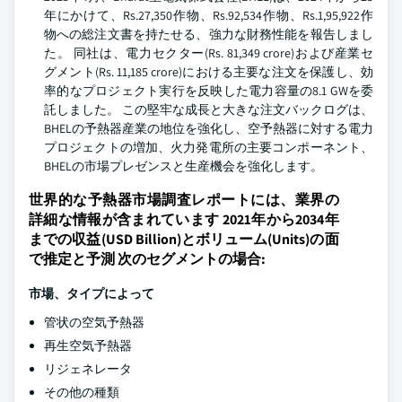
年にかけて、Rs.27,350作物、Rs.92,534作物、Rs.1,95,922作
物への総注文書を持たせる、強力な財務性能を報告しまし
た。 同社は、電力セクター(Rs. 81,349 crore)および産業セ
グメント(Rs. 11,185 crore)における主要な注文を保護し、効
率的なプロジェクト実行を反映した電力容量の8.1 GWを委
託しました。 この堅牢な成長と大きな注文バックログは、
BHELの予熱器産業の地位を強化し、空予熱器に対する電力
プロジェクトの増加、火力発電所の主要コンポーネント、
BHELの市場プレゼンスと生産機会を強化します。
世界的な予熱器市場調査レポートには、業界の
詳細な情報が含まれています 2021年から2034年
までの収益(USD Billion)とボリューム(Units)の面
で推定と予測 次のセグメントの場合:
市場、タイプによって
管状の空気予熱器
再生空気予熱器
リジェネレータ
その他の種類