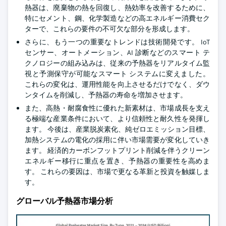
熱器は、廃棄物の熱を回復し、熱効率を改善するために、
特にセメント、鋼、化学製造などの高エネルギー消費セク
ターで、これらの要件の不可欠な部分を形成します。
さらに、もう一つの重要なトレンドは技術開発です。 IoT
センサー、オートメーション、AI 診断などのスマート テ
クノロジーの組み込みは、従来の予熱器をリアルタイム監
視と予測保守が可能なスマート システムに変えました。
これらの変化は、運用性能を向上させるだけでなく、ダウ
ンタイムを削減し、予熱器の寿命を増加させます。
また、高熱・耐腐食性に優れた新素材は、市場成長を支え
る極端な産業条件において、より信頼性と耐久性を発揮し
ます。 今後は、産業脱炭素化、純ゼロエミッション目標、
加熱システムの電化の採用に伴い市場需要が変化していき
ます。 経済的カーボンフットプリント削減を伴うクリーン
エネルギー移行に重点を置き、予熱器の重要性を高めま
す。 これらの要因は、市場で更なる革新と投資を触媒しま
す。
グローバル予熱器市場分析