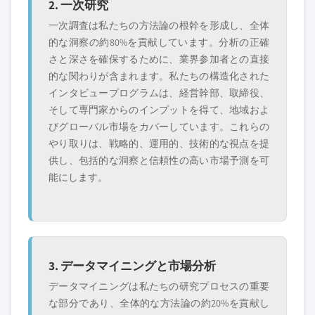
2. 一次研究
特定のデータが必要ですか？カスタマイ
一次調査は私たちの方法論の根幹を形成し、全体
ズをリクエストして、正確な要件に合わ
的な洞察の約80%を貢献しています。分析の正確
せた洞察を入手してください。
さと深さを確保するために、業界参加者との直接
カスタマイズを依頼する →
的な関わりが含まれます。私たちの構造化された
インタビュープログラムは、経営幹部、取締役、
そして専門家からのインプットを得て、地域およ
びグローバル市場をカバーしています。これらの
やり取りは、戦略的、運用的、技術的な視点を提
供し、包括的な洞察と信頼性の高い市場予測を可
能にします。
3. データマイニングと市場分析
データマイニングは私たちの研究プロセスの重要
な部分であり、全体的な方法論の約20%を貢献し