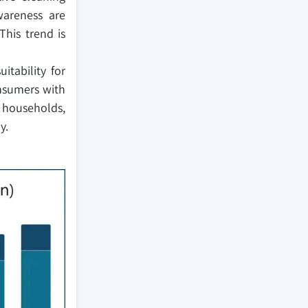
wareness are
This trend is
tability for
nsumers with
n households,
y.