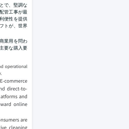
とで、堅調な
配管工事が最
利便性を提供
フトが、世界
商業用を問わ
主要な購入要
nd operational
y.
t. E-commerce
d direct-to-
platforms and
oward online
Consumers are
ive cleaning