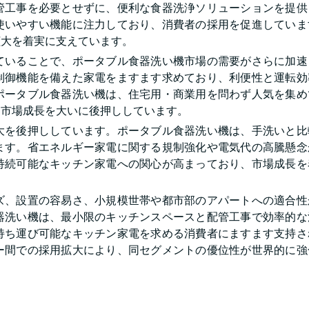
管工事を必要とせずに、便利な食器洗浄ソリューションを提供
使いやすい機能に注力しており、消費者の採用を促進していま
拡大を着実に支えています。
ていることで、ポータブル食器洗い機市場の需要がさらに加速
制御機能を備えた家電をますます求めており、利便性と運転効
ポータブル食器洗い機は、住宅用・商業用を問わず人気を集め
、市場成長を大いに後押ししています。
大を後押ししています。ポータブル食器洗い機は、手洗いと比
ます。省エネルギー家電に関する規制強化や電気代の高騰懸念
持続可能なキッチン家電への関心が高まっており、市場成長を
ズ、設置の容易さ、小規模世帯や都市部のアパートへの適合性
器洗い機は、最小限のキッチンスペースと配管工事で効率的な
持ち運び可能なキッチン家電を求める消費者にますます支持さ
ー間での採用拡大により、同セグメントの優位性が世界的に強