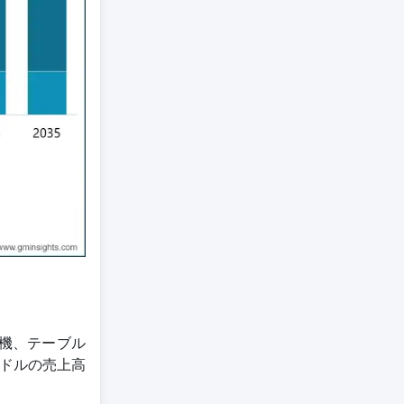
機、テーブル
米ドルの売上高