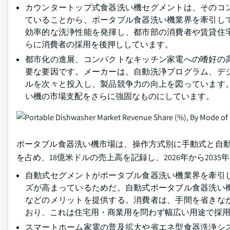
カウンタートップ式食器洗い機セグメントは、そのコ
ていることから、ポータブル食器洗い機業界を牽引し
効率的な洗浄性能を発揮し、都市部の消費者や賃貸住
らに消費者の採用を後押ししています。
都市化の進展、コンパクトなキッチン家電への嗜好の
要な要因です。メーカーは、自動洗浄プログラム、デ
ルを次々と投入し、製品競争力の向上を図っています
い機の市場支配をさらに強固なものにしています。
ポータブル食器洗い機市場は、操作方式別に手動式と自動式
を占め、18億米ドルの売上高を記録し、2026年から2035
自動式セグメントがポータブル食器洗い機業界を牽引
ズが高まっているためだ。自動式ポータブル食器洗い
などのメリットを提供する。消費者は、手間を省きな
おり、これは住宅用・商業用を問わず幅広い用途で採
スマートホーム家電の普及拡大や省エネ型食器洗浄シ