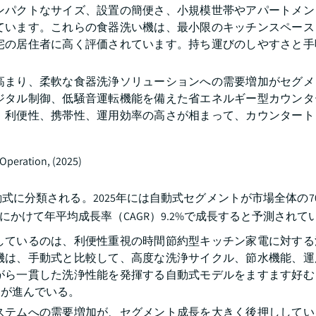
ンパクトなサイズ、設置の簡便さ、小規模世帯やアパートメン
ています。これらの食器洗い機は、最小限のキッチンスペース
宅の居住者に高く評価されています。持ち運びのしやすさと手
高まり、柔軟な食器洗浄ソリューションへの需要増加がセグメ
ジタル制御、低騒音運転機能を備えた省エネルギー型カウンタ
。利便性、携帯性、運用効率の高さが相まって、カウンタート
に分類される。2025年には自動式セグメントが市場全体の70
年にかけて年平均成長率（CAGR）9.2%で成長すると予測されて
しているのは、利便性重視の時間節約型キッチン家電に対する
機は、手動式と比較して、高度な洗浄サイクル、節水機能、運
がら一貫した洗浄性能を発揮する自動式モデルをますます好む
用が進んでいる。
ステムへの需要増加が、セグメント成長を大きく後押ししてい