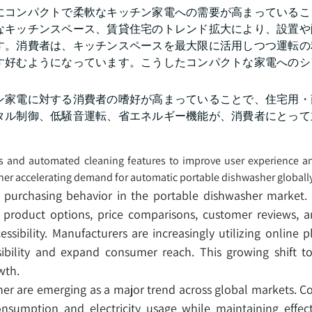
にコンパクトで柔軟なキッチン家電への需要が高まっているこ
なキッチンスペース、賃貸住宅のトレンド拡大により、設置や
す。消費者は、キッチンスペースを最大限に活用しつつ運転の
す好むようになっています。こうしたコンパクトな家電へのシ
ン家電に対する消費者の嗜好が高まっていることで、住宅用・
タル制御、低騒音運転、省エネルギー機能が、消費者にとって
ies and automated cleaning features to improve user experience a
her accelerating demand for automatic portable dishwasher globall
ing purchasing behavior in the portable dishwasher marke
product options, price comparisons, customer reviews, an
ssibility. Manufacturers are increasingly utilizing online 
isibility and expand consumer reach. This growing shift t
wth.
her are emerging as a major trend across global markets. 
nsumption and electricity usage while maintaining effect