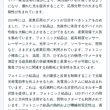
イバー製造技術の進歩により、高性能PCFを作成できるよう
になり、優れた光を提供することで、応用分野での大きな可
能性が生まれています。
2024年には、産業応用セグメントが注目すべきシェアを占め
ました。フォトニック結晶は、光操作に依存するデバイスの
性能を大幅に向上させることができるため、産業現場で人気
を集めています。フォトニック結晶は、超高精度センサー、
レーザーシステム、光学コーティング、ソーラーセル、照明
など、さまざまな産業応用に利用されています。フォトニッ
ク構造により、温度、圧力、ひずみなどの物理パラメータを
測定する超高精度の非破壊検査と産業センサが可能になり、
製造プロセスに関連する自動化と安全性を支えています。
フォトニック結晶は、光の吸収と反射を制御することで太陽
光発電効率を向上させるため、光電池システムに組み込まれ
ています。これは、化石燃料に代わる次世代のエネルギー選
択肢を提供します。フォトニック結晶は、LEDデバイスの明
るさと方向性を活用するため、照明セクターでも利用されて
います。フォトニック結晶の熱的および機械的安定性は、過