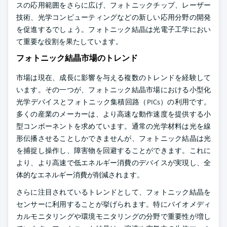
スの応用範囲をさらに広げ、フォトニックチップ、レーザー
技術、光学コンピューティングなどの新しい応用分野の開発
を促進するでしょう。フォトニック結晶は光電子工学におい
て重要な役割を果たしています。
フォトニック結晶市場のトレンド
市場は現在、成長に影響を与える複数のトレンドを経験して
います。その一つが、フォトニック結晶市場における小型化
光学デバイスとフォトニック集積回路（PICs）の利用です。
多くの産業のメーカーは、より高速な動作速度を提供する小
型コンポーネントを求めています。通常の光学材料は光を線
形伝播させることしかできませんが、フォトニック結晶は光
を捕捉し操作し、障害物を回避することができます。これに
より、より高速で低エネルギー消費のデバイスが実現し、全
体的なエネルギー消費が削減されます。
さらに注目されているトレンドとして、フォトニック結晶を
センサーに利用することが挙げられます。特にバイオメディ
カルモニタリングや環境モニタリングの分野で重要性が増し