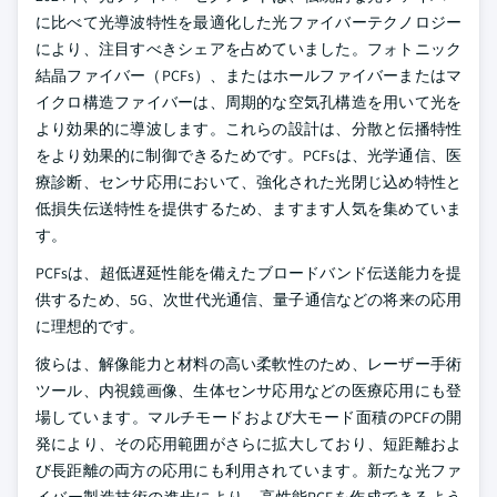
に比べて光導波特性を最適化した光ファイバーテクノロジー
により、注目すべきシェアを占めていました。フォトニック
結晶ファイバー（PCFs）、またはホールファイバーまたはマ
イクロ構造ファイバーは、周期的な空気孔構造を用いて光を
より効果的に導波します。これらの設計は、分散と伝播特性
をより効果的に制御できるためです。PCFsは、光学通信、医
療診断、センサ応用において、強化された光閉じ込め特性と
低損失伝送特性を提供するため、ますます人気を集めていま
す。
PCFsは、超低遅延性能を備えたブロードバンド伝送能力を提
供するため、5G、次世代光通信、量子通信などの将来の応用
に理想的です。
彼らは、解像能力と材料の高い柔軟性のため、レーザー手術
ツール、内視鏡画像、生体センサ応用などの医療応用にも登
場しています。マルチモードおよび大モード面積のPCFの開
発により、その応用範囲がさらに拡大しており、短距離およ
び長距離の両方の応用にも利用されています。新たな光ファ