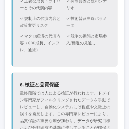
✓ 主要な成長ドライバ
✓ 抑制要因と緩和シナ
ーとその代演内容
リオ
✓ 規制上の代演内容と
✓ 技術普及曲線パラメ
政策変更リスク
ータ
✓ マクロ経済の代演内
✓ 競争の動態と市場参
容（GDP成長、インフ
入/椭退の見通し
レ、通貨）
6. 検証と品質保証
最終段階では人による検証が行われます。ドメイ
ン専門家がフィルタリングされたデータを手動で
レビューし、自動化システムには視点や文脈上の
誤りを発見します。この専門家レビューにより、
品質保証の重要な層が加わり、データが研究目標
および分野固有の基準に沖していることが確保さ