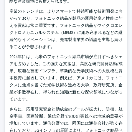
酷な産業環境にも耐えられます。
産業のトレンドは、よりスマートで持続可能な技術開発に向
かっており、フォトニック結晶が製品の運用効率と性能に与
える貢献は常に重要です。フォトニック結晶がマイクロエレ
クトロメカニカルシステム（MEMS）に組み込まれるなどの継
続的なイノベーションは、先進製造業界の議論を主導し続け
ることが予想されます。
2024年には、北米のフォトニック結晶市場が注目すべきシェ
アを占めました。この強力な支援は、高度な研究開発活動/成
果、広範な技術インフラ、革新的な光学技術への大規模な資
本投資に起因しています。例えば、アメリカには、フォトニ
クスに焦点を当てた光学技術を進める大学、政府研究所、企
業が多数存在し、得られた知識は新たな探求領域につながっ
ています。
さらに、応用研究資金と助成金のプールが拡大し、防衛、航
空宇宙、医療診断、通信分野でのD&T実践への地域的需要が
増加しています。通信分野では、同国には通信会社が強く存
在しており、5Gインフラの展開により、フォトニック結晶ベ