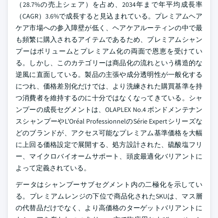
（28.7%の売上シェア）を占め、2034年まで年平均成長率
（CAGR）3.6%で成長すると見込まれている。プレミアムヘア
ケア市場への参入障壁が低く、ヘアケアルーティンの中で最
も頻繁に購入されるアイテムであるため、プレミアムシャン
プーはボリュームとプレミアム化の両面で恩恵を受けてい
る。しかし、このカテゴリーは商品化の流れという構造的な
逆風に直面している。製品の主張や成分透明性が一般化する
につれ、価格差別化だけでは、より洗練された購買基準を持
つ消費者を維持するのに十分ではなくなってきている。シャ
ンプーの成長セグメントは、OLAPLEX No.4 ボンドメンテナン
スシャンプーやL'Oréal ProfessionnelのSérie Expertシリーズな
どのブランドが、アクセス可能なプレミアム基準価格を大幅
に上回る価格設定で展開する、処方設計された、硫酸塩フリ
ー、マイクロバイオームサポート、頭皮最適化バリアントに
よって定義されている。
データはシャンプーサブセグメント内の二極化を示してい
る。プレミアムレンジの下位で商品化されたSKUは、マス層
の代替品だけでなく、より高価格のターゲットバリアントに