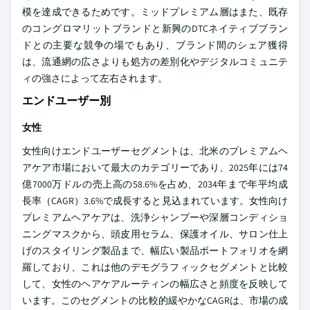
模を達成できるためです。ミッドプレミアム層はまた、既存
のコングロマリットブランドと新興のDTCネイティブブラン
ドとの主要な競争の場でもあり、ブランド間のシェア獲得
は、流通網の広さよりも処方の差別化やデジタルコミュニテ
ィの強さによって左右されます。
エンドユーザー別
女性
女性向けエンドユーザーセグメントは、北米のプレミアムヘ
アケア市場において最大のカテゴリーであり、2025年には74
億7000万ドルの売上高の58.6%を占め、2034年まで年平均成
長率（CAGR）3.6%で成長すると見込まれています。女性向け
プレミアムヘアケアは、洗浄シャンプーや深層コンディショ
ニングマスクから、頭皮用セラム、保護オイル、サロン仕上
げのスタイリング製品まで、幅広い製品ポートフォリオを網
羅しており、これは他のデモグラフィックセグメントと比較
して、女性のヘアケアルーティンの幅広さと頻度を反映して
います。このセグメントの比較的緩やかなCAGRは、市場の成