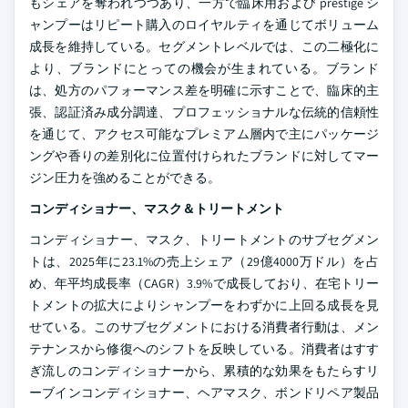
もシェアを奪われつつあり、一方で臨床用および prestige シ
ャンプーはリピート購入のロイヤルティを通じてボリューム
成長を維持している。セグメントレベルでは、この二極化に
より、ブランドにとっての機会が生まれている。ブランド
は、処方のパフォーマンス差を明確に示すことで、臨床的主
張、認証済み成分調達、プロフェッショナルな伝統的信頼性
を通じて、アクセス可能なプレミアム層内で主にパッケージ
ングや香りの差別化に位置付けられたブランドに対してマー
ジン圧力を強めることができる。
コンディショナー、マスク＆トリートメント
コンディショナー、マスク、トリートメントのサブセグメン
トは、2025年に23.1%の売上シェア（29億4000万ドル）を占
め、年平均成長率（CAGR）3.9%で成長しており、在宅トリー
トメントの拡大によりシャンプーをわずかに上回る成長を見
せている。このサブセグメントにおける消費者行動は、メン
テナンスから修復へのシフトを反映している。消費者はすす
ぎ流しのコンディショナーから、累積的な効果をもたらすリ
ーブインコンディショナー、ヘアマスク、ボンドリペア製品