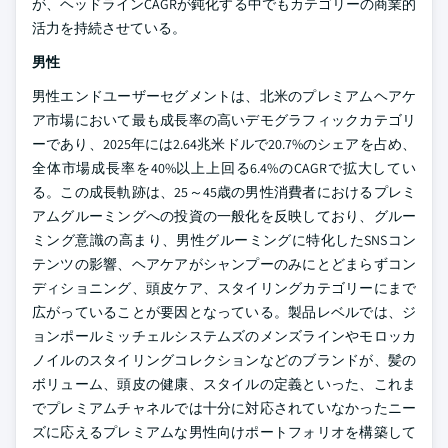
が、ヘッドラインCAGRが鈍化する中でもカテゴリーの商業的
活力を持続させている。
男性
男性エンドユーザーセグメントは、北米のプレミアムヘアケ
ア市場において最も成長率の高いデモグラフィックカテゴリ
ーであり、2025年には2.64兆米ドルで20.7%のシェアを占め、
全体市場成長率を40%以上上回る6.4%のCAGRで拡大してい
る。この成長軌跡は、25～45歳の男性消費者におけるプレミ
アムグルーミングへの投資の一般化を反映しており、グルー
ミング意識の高まり、男性グルーミングに特化したSNSコン
テンツの影響、ヘアケアがシャンプーのみにとどまらずコン
ディショニング、頭皮ケア、スタイリングカテゴリーにまで
広がっていることが要因となっている。製品レベルでは、ジ
ョンポールミッチェルシステムズのメンズラインやモロッカ
ノイルのスタイリングコレクションなどのブランドが、髪の
ボリューム、頭皮の健康、スタイルの定義といった、これま
でプレミアムチャネルでは十分に対応されていなかったニー
ズに応えるプレミアムな男性向けポートフォリオを構築して