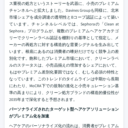
ス重視の処方というストーリーを武器に、小売のプレミアム
チャンネルへと拡大しました。Davines Groupも同様に、北米
市場シェアを成分調達の透明性とBコープ認証によって築い
ています。チャンネルレベルでは、Sephoraの「Clean at
Sephora」プログラムが、複数のプレミアムヘアケアカテゴ
リーでクリーンラベル認証を棚割りの基準として指定し、メ
ーカーの再処方に対する構造的な需要シグナルを生み出して
います。根底にあるのは消費者の嗜好だけでなく競争上の差
別化です。飽和したプレミアム市場において、クリーンラベ
ルのステータスは、小売品揃えの増加するシェアにおいて、
もはやプレミアム差別化要因ではなく、むしろ必須の特性と
なっています。このトレンドのタイムラインは中期から長期
にわたり、MoCRA下での規制の進化と小売キュレーション基
準の高まりにより、クリーン処方ブランドの構造的優位性が
2035年まで深化すると予想されます。
パーソナライズされたターゲット型ヘアケアソリューション
がプレミアム化を加速
ヘアケアのパーソナライズ化の流れは、消費者がプレミアム