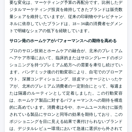
要な変化は、マーケティング予算の再配分です。比例したデ
ジタルマーケティング投資を維持してきたブランドは販売数
量シェアを維持していますが、従来の印刷物やテレビチャン
ネルに依存していたブランドは、18～34歳の消費者セグメン
トで明確なシェアの低下を経験しています。
サロン発のホームケアがパフォーマンスへの期待を高める
プロのサロン技術とホームケアの融合が、北米のプレミアム
ヘアケア市場において、臨床的またはサロングレードのポジ
ショニングを持つプレミアム処方への需要を牽引し続けてい
ます。パンデミック後の行動変容により、自宅でのブローア
ウト、深層コンディショニング、頭皮マッサージといったケ
アが、北米のプレミアム消費者の一定割合にとって、毎週ま
たは隔週のルーティンとして定着しました。この行動変容
は、ホームケア製品に対するパフォーマンスへの期待を構造
的に高めています。消費者は今や、ホームユース向けに販売
されている製品にサロンと同等の効果を期待しており、この
ポジショニングを目に見える結果で裏付けられないブランド
は、デジタルレビュー環境において急速に選択から外されて