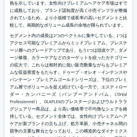
熟を示しています。女性向けプレミアムヘアケア市場はすで
に成熟しており、ブランド認知度が高く小売インフラが整備
されているため、より小規模で成長率の高いセグメントと比
較して、画期的なボリューム成長の余地が限られています。
セグメント内の成長は2つのベクトルに集中している。1つは
アクセス可能なプレミアムからミッドプレミアム、プレステ
ージ層へのグレードアップであり、もう1つは頭皮ケア、ダメ
ージ修復、カラーケアなどのターゲットを絞ったカテゴリー
の拡大で、これらは相対的に低い販売数量ながらもプレミア
ムな収益密度をもたらす。ドゥーブ・オレオ・インテンスや
パンテーン・プレミアムゴールドシリーズは、下位のプレミ
アム層でボリュームを捉え続けている一方で、エスティロー
ダー・カンパニーズ（バンブーアンドバム、L'Oréal
Professionnel）、OLAPLEXのプレステージおよびウルトララ
グジュアリー商品は、より高い価格帯で不均衡なシェアを維
持している。セグメント全体では、女性向けプレミアムヘア
ケアが新ブランドの立ち上げ、処方革新、小売チャネル間の
競争の主要な舞台となっており、この構造的なダイナミクス