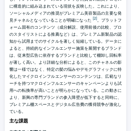
に構造的に組み込まれている現状を反映した。これにより、
ソーシャルメディアの推奨がプレミアム美容製品の主要な発
[2]
見チャネルとなっていることが明確になった
。プラットフ
ォーム固有のコンテンツ（成分解説、使用前後の比較、プロ
のスタイリストによる推薦など）は、プレミアム新製品の認
知から試用までのサイクルを著しく短縮している。データに
よると、持続的なインフルエンサー施策を展開するブランド
は、従来型広告に依存するブランドと比較して棚卸し回転率
が著しく高い。より詳細な分析によると、このチャネルの影
響は一様ではなく、特定の髪の悩みやデモグラフィックに特
化したマイクロインフルエンサーのコンテンツは、広範なリ
ーチを持つマクロインフルエンサーのキャンペーンよりも試
用への転換率が高いことが明らかになっている。この動きに
より、新興の専門ブランドの参入障壁が低下すると同時に、
プレミアム棚スペースとデジタル広告費の獲得競争が激化し
ている。
主な課題