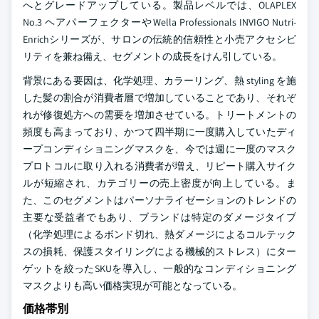
へとグレードアップしている。製品レベルでは、OLAPLEX
No.3 ヘアパーフェクターやWella Professionals INVIGO Nutri-
Enrichシリーズが、サロンの伝統的信頼性と小売アクセシビ
リティを兼ね備え、セグメントの成長をけん引している。
背景にある要因は、化学処理、カラーリング、熱 styling を施
した髪の割合が消費者層で増加していることであり、それぞ
れが修復処方への需要を増加させている。トリートメントの
頻度も高まっており、かつて四半期に一度購入していたディ
ープコンディショニングマスクを、今では週に一度のマスク
プロトコルに取り入れる消費者が増え、リピート購入サイク
ルが短縮され、カテゴリーの売上密度が向上している。ま
た、このセグメントはパーソナライゼーションのトレンドの
主要な受益者でもあり、ブランドは特定のダメージタイプ
（化学処理によるボンド切れ、熱ダメージによるコルテック
スの損耗、保護スタイリングによる機械的ストレス）にター
ゲットを絞ったSKUを導入し、一般的なコンディショニング
マスクよりも高い価格実現が可能となっている。
価格帯別