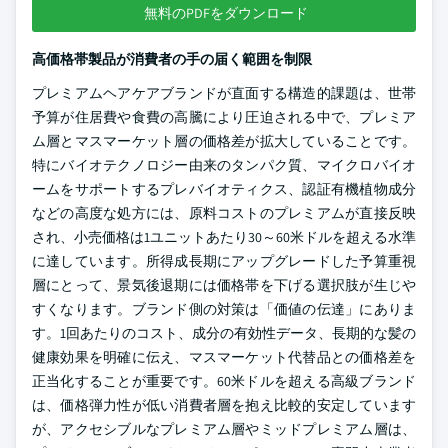
無料のPDFをダウンロード
高価格帯製品が消費者の手の届く範囲を制限
プレミアムヘアケアブランドが直面する構造的課題は、世帯
予算が住居費や食費の高騰により圧迫される中で、プレミア
ム層とマスマーケット層の価格差が拡大していることです。
特にバイオテクノロジー由来のタンパク質、マイクロバイオ
ームをサポートするプレバイオティクス、認証有機植物成分
などの高度な処方には、原料コストのプレミアムが直接反映
され、小売価格は1ユニットあたり30～60米ドルを超える水準
に達しています。所得成長期にアップグレードした予算重視
層にとって、景気後退期には価格帯を下げる選択肢が生じや
すくなります。ブランド側の対策は「価値の伝達」にありま
す。1回あたりのコスト、成分の有効性データ、長期的な髪の
健康効果を明確に伝え、マスマーケット代替品との価格差を
正当化することが重要です。60米ドルを超える高級ブランド
は、価格弾力性が低い消費者層を抱え比較的安定しています
が、アクセシブルなプレミアム層やミッドプレミアム層は、