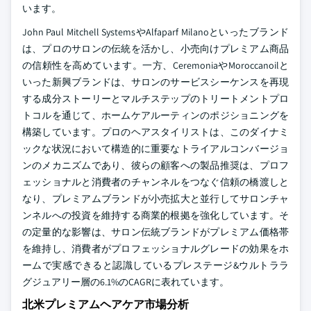
います。
John Paul Mitchell SystemsやAlfaparf Milanoといったブランド
は、プロのサロンの伝統を活かし、小売向けプレミアム商品
の信頼性を高めています。一方、CeremoniaやMoroccanoilと
いった新興ブランドは、サロンのサービスシーケンスを再現
する成分ストーリーとマルチステップのトリートメントプロ
トコルを通じて、ホームケアルーティンのポジショニングを
構築しています。プロのヘアスタイリストは、このダイナミ
ックな状況において構造的に重要なトライアルコンバージョ
ンのメカニズムであり、彼らの顧客への製品推奨は、プロフ
ェッショナルと消費者のチャンネルをつなぐ信頼の橋渡しと
なり、プレミアムブランドが小売拡大と並行してサロンチャ
ンネルへの投資を維持する商業的根拠を強化しています。そ
の定量的な影響は、サロン伝統ブランドがプレミアム価格帯
を維持し、消費者がプロフェッショナルグレードの効果をホ
ームで実感できると認識しているプレステージ&ウルトララ
グジュアリー層の6.1%のCAGRに表れています。
北米プレミアムヘアケア市場分析