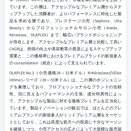
ています。この層は、アクセシブルなプレミアム層からステ
ップアップした消費者が、よりパフォーマンスに特化した製
品を求める層であり、プレステージ小売（Sephora、Ulta
Beauty）からプロフェッショナルサロン小売（Aveda、
Kérastase、OLAPLEX）まで、幅広いブランドポジショニング
が存在します。アクセシブルなプレミアム層と比較して高い
CAGRは、所得の向上や美容教育の普及によるステップアップ
需要と、この価格帯におけるプレミアムブランドの新規参入
の consolidation（統合）によって支えられています。
OLAPLEX No.3（小売価格28～32米ドル）やKérastaseのElixir
Ultimeシリーズ（38～55米ドル）は、この層のポジショニン
グを象徴しており、プロフェッショナルなブランドの信頼
性、目に見えるパフォーマンスの主張、成分特異性によっ
て、アクセシブルな製品に対する価格プレミアムを正当化し
ています。製品イノベーションの観点では、ほとんどのプレ
ミアムブランドの新規参入がミッドプレミアム層をターゲッ
トとしており、これは高度な処方への投資に十分なマージン
を確保しつつ、小売アクセスの広さによって大規模な販売規