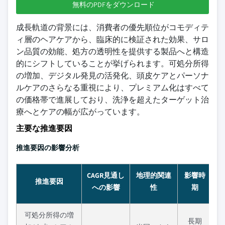
無料のPDFをダウンロード
成長軌道の背景には、消費者の優先順位がコモディテ
ィ層のヘアケアから、臨床的に検証された効果、サロ
ン品質の効能、処方の透明性を提供する製品へと構造
的にシフトしていることが挙げられます。可処分所得
の増加、デジタル発見の活発化、頭皮ケアとパーソナ
ルケアのさらなる重視により、プレミアム化はすべて
の価格帯で進展しており、洗浄を超えたターゲット治
療へとケアの幅が広がっています。
主要な推進要因
推進要因の影響分析
CAGR見通し
地理的関連
影響時
推進要因
への影響
性
期
可処分所得の増
長期