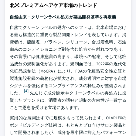
北米プレミアムヘアケア市場のトレンド
自然由来・クリーンラベル処方が製品開発基準を再定義
自然でクリーンラベルの処方へのシフトは、北米市場におけ
る最も構造的に重要な製品開発トレンドを表しています。消
費者は、硫酸塩、パラベン、シリコーン、合成着色料、石油
由来のコンディショニング剤を含む処方から離れつつあり、
その背景には健康意識の高まり、環境への配慮、そして化粧
品成分の規制強化があります。規制面では、2022年の近代化
化粧品規制法（MoCRA）により、FDAの化粧品安全性立証と
製造施設登録の義務化が拡大され、成分透明性に対する市場
シグナルを強化するコンプライアンスの枠組みが整備されま
[4]
した。
先んじて成分開示やクリーンラベルの再処方に投
資したブランドは、消費者の嗜好と規制の方向性が一致する
ことで恩恵を受ける立場にあります。
実用的な展開はすでに規模をもって見られます。OLAPLEXの
ボンドビルディング技術は、もともとプロ向けサロン製品と
して開発されましたが、成分を最小限に抑えたパフォーマン