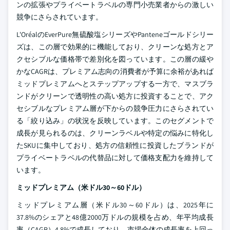
ンの拡張やプライベートラベルの専門小売業者からの激しい
競争にさらされています。
L'OréalのEverPure無硫酸塩シリーズやPanteneゴールドシリー
ズは、この層で効果的に機能しており、クリーンな処方とア
クセシブルな価格帯で差別化を図っています。この層の緩や
かなCAGRは、プレミアム志向の消費者が予算に余裕があれば
ミッドプレミアムへとステップアップする一方で、マスブラ
ンドがクリーンで透明性の高い処方に投資することで、アク
セシブルなプレミアム層が下からの競争圧力にさらされてい
る「絞り込み」の状況を反映しています。このセグメントで
成長が見られるのは、クリーンラベルや特定の悩みに特化し
たSKUに集中しており、処方の信頼性に投資したブランドが
プライベートラベルの代替品に対して価格支配力を維持して
います。
ミッドプレミアム（米ドル30～60ドル）
ミッドプレミアム層（米ドル30～60ドル）は、2025年に
37.8%のシェアと48億2000万ドルの規模を占め、年平均成長
率（CAGR）4.8%で成長しており、市場全体の成長率を上回っ