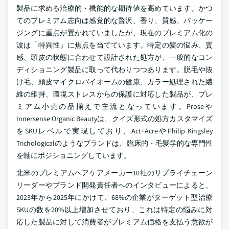
製品に求める治療的・機能的な期待値を高めています。かつ
てのプレミアム志向は感覚的な贅沢、香り、質感、パッケー
ジングに重点が置かれていましたが、現在のプレミアム化の
波は「特異性」に焦点を当てています。特定の髪の悩み、質
感、頭皮の状態に合わせて設計された処方が、一般的なコン
ディショニング製品に取って代わりつつあります。脱毛や抜
け毛、頭皮マイクロバイオームの健康、カラー処理された繊
維の維持、環境ストレスからの保護に対応した製品が、プレ
ミアム小売の品揃えで主流となっています。Proseや
Innersense Organic Beautyは、クイズ形式の処方カスタマイズ
をSKUレベルで実現しており、Act+AcreやPhilip Kingsley
Trichologicalのようなブランドは、臨床的・毛髪学的な専門性
を軸にポジショニングしています。
北米のプレミアムヘアケアメーカー10社のサプライチェーン
リーダーやブランド開発責任者へのインタビューによると、
2023年から2025年にかけて、68%の企業がターゲット型治療
SKUの数を20%以上増加させており、これは特定の悩みに対
応した製品に対して消費者がプレミアム価格を支払う意欲が