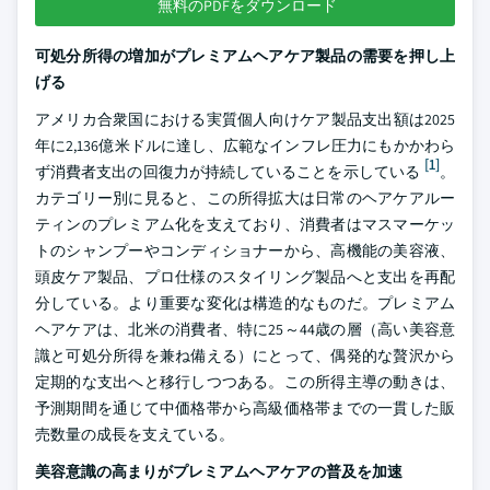
無料のPDFをダウンロード
可処分所得の増加がプレミアムヘアケア製品の需要を押し上
げる
アメリカ合衆国における実質個人向けケア製品支出額は2025
年に2,136億米ドルに達し、広範なインフレ圧力にもかかわら
[1]
ず消費者支出の回復力が持続していることを示している
。
カテゴリー別に見ると、この所得拡大は日常のヘアケアルー
ティンのプレミアム化を支えており、消費者はマスマーケッ
トのシャンプーやコンディショナーから、高機能の美容液、
頭皮ケア製品、プロ仕様のスタイリング製品へと支出を再配
分している。より重要な変化は構造的なものだ。プレミアム
ヘアケアは、北米の消費者、特に25～44歳の層（高い美容意
識と可処分所得を兼ね備える）にとって、偶発的な贅沢から
定期的な支出へと移行しつつある。この所得主導の動きは、
予測期間を通じて中価格帯から高級価格帯までの一貫した販
売数量の成長を支えている。
美容意識の高まりがプレミアムヘアケアの普及を加速