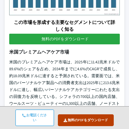
この市場を形成する主要なセグメントについて詳
しく知る
無料のPDFをダウンロード
米国プレミアムヘアケア市場
米国のプレミアムヘアケア市場は、2025年に11.42兆米ドルで
89.6%のシェアを占め、2034年までに4.6%のCAGRで成長し、
約18.09兆米ドルに達すると予測されている。需要面では、米
国のパーソナルケア製品への消費者支出は2025年に213.6兆米
ドルに達し、幅広いパーソナルケアカテゴリーにわたる支出
の回復力を反映している。シフォラの700以上の国内店舗、
ウールスーツ・ビューティーの1,300以上の店舗、ノードスト
ロームやターゲットの拡大するプレステージセクションを中
お電話くださ
心とした米国のプレミアムビューティー小売インフラの充実
い
無料のPDFをダウンロード
が、あらゆる価格帯における一貫したプレミアムヘアケアの