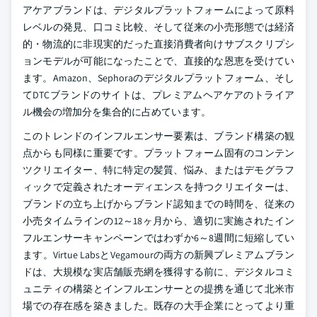
アケアブランドは、デジタルプラットフォームによって原料
レベルの発見、口コミ比較、そして従来の小売形態では経済
的・物流的に非現実的だった直接消費者向けサブスクリプシ
ョンモデルが可能になったことで、直接的な恩恵を受けてい
ます。Amazon、Sephoraのデジタルプラットフォーム、そし
てDTCブランドのサイトは、プレミアムヘアケアのトライア
ル機会の増加分を集合的に占めています。
このトレンドのインフルエンサー要素は、ブランド構築の観
点からも同様に重要です。プラットフォーム固有のコンテン
ツクリエイター、特に特定の髪質、悩み、またはデモグラフ
ィックで定義されたオーディエンスを持つクリエイターは、
ブランドの立ち上げからブランド認知までの時間を、従来の
小売タイムラインの12～18ヶ月から、適切に実施されたイン
フルエンサーキャンペーンではわずか6～8週間に短縮してい
ます。Virtue LabsとVegamourの両方の新興プレミアムブラン
ドは、大規模な実店舗販売網を獲得する前に、デジタルコミ
ュニティの構築とインフルエンサーとの提携を通じて北米市
場での存在感を築きました。既存の大手企業にとってより重