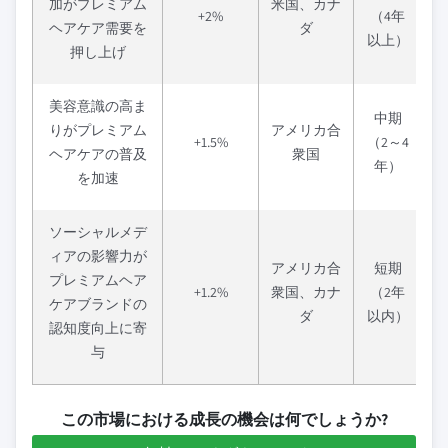
加がプレミアム
米国、カナ
+2%
（4年
ヘアケア需要を
ダ
以上）
押し上げ
美容意識の高ま
中期
りがプレミアム
アメリカ合
+1.5%
（2～4
ヘアケアの普及
衆国
年）
を加速
ソーシャルメデ
ィアの影響力が
アメリカ合
短期
プレミアムヘア
+1.2%
衆国、カナ
（2年
ケアブランドの
ダ
以内）
認知度向上に寄
与
この市場における成長の機会は何でしょうか?