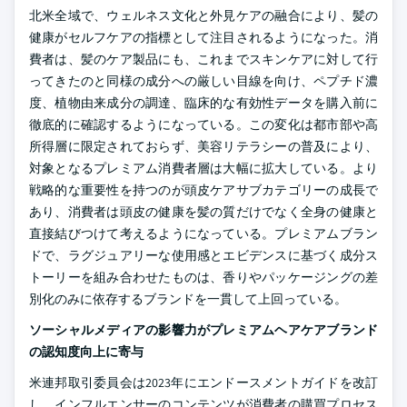
北米全域で、ウェルネス文化と外見ケアの融合により、髪の
健康がセルフケアの指標として注目されるようになった。消
費者は、髪のケア製品にも、これまでスキンケアに対して行
ってきたのと同様の成分への厳しい目線を向け、ペプチド濃
度、植物由来成分の調達、臨床的な有効性データを購入前に
徹底的に確認するようになっている。この変化は都市部や高
所得層に限定されておらず、美容リテラシーの普及により、
対象となるプレミアム消費者層は大幅に拡大している。より
戦略的な重要性を持つのが頭皮ケアサブカテゴリーの成長で
あり、消費者は頭皮の健康を髪の質だけでなく全身の健康と
直接結びつけて考えるようになっている。プレミアムブラン
ドで、ラグジュアリーな使用感とエビデンスに基づく成分ス
トーリーを組み合わせたものは、香りやパッケージングの差
別化のみに依存するブランドを一貫して上回っている。
ソーシャルメディアの影響力がプレミアムヘアケアブランド
の認知度向上に寄与
米連邦取引委員会は2023年にエンドースメントガイドを改訂
し、インフルエンサーのコンテンツが消費者の購買プロセス