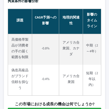
拘束条件の影響分析
影響の
CAGR予測への
地理的関連
課題
タイム
影響
性
ライン
高価格帯製
アメリカ合
品が消費者
中期（2
-0.8%
衆国、カナ
の手の届く
～4年）
ダ
範囲を制限
偽造高級品
短期（2
がブランド
アメリカ合
-0.4%
年以
信頼を損な
衆国
内）
う
この市場における成長の機会は何でしょうか?