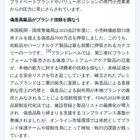
プライベートブランドやバリューポジションの専門小売業者
からの圧力に常にさらされています。
偽造高級品がブランド信頼を損なう
米国税関・国境警備局は2025会計年度に、小売時価総額73億
米ドルを超える偽造品7900万点を押収しました。このうち、
化粧品やパーソナルケア製品は最も頻繁に押収されるカテゴ
[3]
リーの一つです。
ブランドレベルでは、第三者ECプラット
フォームで販売される偽造プレミアムヘアケア製品の氾濫
が、本物の処方に対する消費者の信頼を損ない、未検証成分
による安全リスクを引き起こしています。確立されたプレミ
アムブランドは二重の損失に直面します。偽造品による直接
的な売上の代替と、偽造品による副作用が本物ブランドの責
任とみなされることによる信頼毀損です。FDAの2022年化粧
品規制近代化法では、施設登録と製品リストの義務化が導入
され、偽造品取り締まりを支援するコンプライアンス基盤が
整備されましたが、オンライン市場環境では依然としてブラ
ンド保護チームや規制当局にとって検知・執行の課題が残っ
ています。