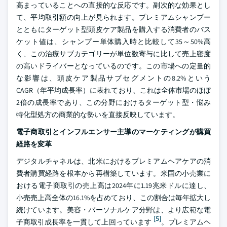
高まっていることへの直接的な反応です。副次的な効果とし
て、平均取引額の向上が見られます。プレミアムシャンプー
とともにターゲット型頭皮ケア製品を購入する消費者のバス
ケット値は、シャンプー単体購入時と比較して35～50%高
く、この治療サブカテゴリーが単位数寄与に比して売上密度
の高いドライバーとなっているのです。この市場への定量的
な影響は、頭皮ケア製品サブセグメントの8.2%という
CAGR（年平均成長率）に表れており、これは全体市場のほぼ
2倍の成長率であり、この分野におけるターゲット型・悩み
特化型処方の商業的な勢いを直接反映しています。
電子商取引とインフルエンサー主導のマーケティングが購買
経路を変革
デジタルチャネルは、北米におけるプレミアムヘアケアの消
費者購買経路を根本から再構築しています。米国の小売業に
おける電子商取引の売上高は2024年に1.19兆米ドルに達し、
小売売上高全体の16.1%を占めており、この割合は毎年拡大し
続けています。美容・パーソナルケア分野は、より広範な電
[5]
子商取引成長率を一貫して上回っています
。プレミアムヘ