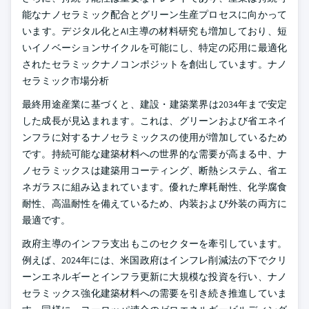
能なナノセラミック配合とグリーン生産プロセスに向かって
います。デジタル化とAI主導の材料研究も増加しており、短
いイノベーションサイクルを可能にし、特定の応用に最適化
されたセラミックナノコンポジットを創出しています。ナノ
セラミック市場分析
最終用途産業に基づくと、建設・建築業界は2034年まで安定
した成長が見込まれます。これは、グリーンおよび省エネイ
ンフラに対するナノセラミックスの使用が増加しているため
です。持続可能な建築材料への世界的な需要が高まる中、ナ
ノセラミックスは建築用コーティング、断熱システム、省エ
ネガラスに組み込まれています。優れた摩耗耐性、化学腐食
耐性、高温耐性を備えているため、内装および外装の両方に
最適です。
政府主導のインフラ支出もこのセクターを牽引しています。
例えば、2024年には、米国政府はインフレ削減法の下でクリ
ーンエネルギーとインフラ更新に大規模な投資を行い、ナノ
セラミックス強化建築材料への需要を引き続き推進していま