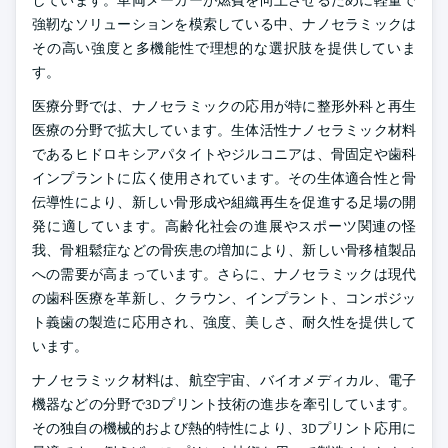
しています。車両メーカーが燃費を向上させるために軽量で
強靭なソリューションを模索している中、ナノセラミックは
その高い強度と多機能性で理想的な選択肢を提供していま
す。
医療分野では、ナノセラミックの応用が特に整形外科と再生
医療の分野で拡大しています。生体活性ナノセラミック材料
であるヒドロキシアパタイトやジルコニアは、骨固定や歯科
インプラントに広く使用されています。その生体適合性と骨
伝導性により、新しい骨形成や組織再生を促進する足場の開
発に適しています。高齢化社会の進展やスポーツ関連の怪
我、骨粗鬆症などの骨疾患の増加により、新しい骨移植製品
への需要が高まっています。さらに、ナノセラミックは現代
の歯科医療を革新し、クラウン、インプラント、コンポジッ
ト義歯の製造に応用され、強度、美しさ、耐久性を提供して
います。
ナノセラミック材料は、航空宇宙、バイオメディカル、電子
機器などの分野で3Dプリント技術の進歩を牽引しています。
その独自の機械的および熱的特性により、3Dプリント応用に