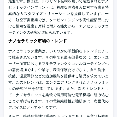
最適です。例えば、3Dプリント技術を用いて製造されたナノ
セラミックインプラントは、複雑な医療介入に対する患者特
異的なカスタマイズソリューションを提供しています。一
方、航空宇宙産業では、タービンエンジンや高性能部品にお
ける極端な温度と摩耗に耐える能力から、ナノセラミックコ
ーティングの研究が進められています。
ナノセラミック市場のトレンド
ナノセラミック産業は、いくつかの革新的なトレンドによっ
て推進されています。その中でも最も顕著なのは、エンドユ
ーザー産業におけるマルチファンクショナルコーティングへ
の需要増加です。企業は、表面保護だけでなく、自己洗浄、
抗菌、温度調節などの追加機能を提供する製品を求めていま
す。このトレンドは、エンジニアリングされたナノセラミッ
クの研究開発を促進しています。また、次のトレンドとし
て、ナノセラミックを柔軟で着用可能な電子機器に組み込む
ことが挙げられます。その電気絶縁性と強靭さは、次世代の
デバイスにとって不可欠です。
さらに、持続可能性は重要なトレンドであり、産業は持続可