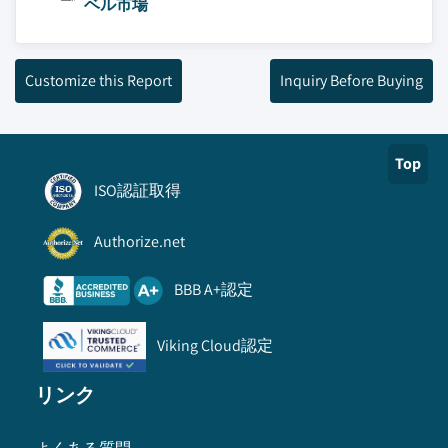
ベル市場
Customize this Report
Inquiry Before Buying
Top
ISO認証取得
Authorize.net
BBB A+認定
Viking Cloud認定
リンク