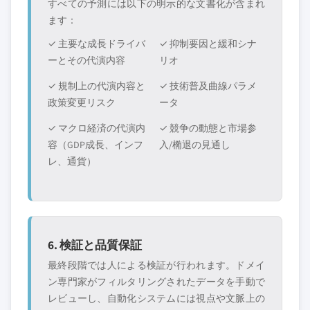
すべての予測には以下の明示的な文書化が含まれ
ます：
✓ 主要な成長ドライバ
✓ 抑制要因と緩和シナ
ーとその代演内容
リオ
✓ 規制上の代演内容と
✓ 技術普及曲線パラメ
政策変更リスク
ータ
✓ マクロ経済の代演内
✓ 競争の動態と市場参
容（GDP成長、インフ
入/椭退の見通し
レ、通貨）
6. 検証と品質保証
最終段階では人による検証が行われます。ドメイ
ン専門家がフィルタリングされたデータを手動で
レビューし、自動化システムには視点や文脈上の