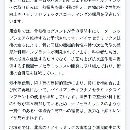
す。同様に、ヨーロッパ連合のゼロエネルギービルディング
への取り組みは、熱損失を最小限に抑え、建物の外皮性能を
向上させるナノセラミックスコーティングの採用を促進して
います。
用途別では、骨修復セグメントが予測期間中にリーダーシッ
プシェアを維持すると予想されます。バイオセラミックス技
術の進歩により、骨と同様の機械的特性を持つ次世代型の整
形外科用インプラントが開発されています。科学者たちは、
骨の成長を促進するだけでなく、抗菌および抗炎症作用を提
供する多機能ナノセラミックスの開発に取り組んでおり、術
後の合併症を軽減しています。
最小限侵襲手術手技の技術的進歩により、特に脊椎融合およ
び関節再建において、バイオアクティブナノセラミックスイ
ンプラントの使用が増加しています。世界中で整形外科手術
の件数が年々増加しているため、ナノセラミックスのような
一貫性のある生体適合性材料への需要は、強力な上昇トレン
ドが見込まれます。
地域別では、北米のナノセラミックス市場は予測期間中に大