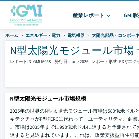
産業レポート
GMI
ホーム
エネルギー・電力
電気機器
太陽光部品・コンポー
N型太陽光モジュール市場 サイ
レポートID: GMI16058
|
発行日: June 2026
|
レポート形式: PDF/
N型太陽光モジュール市場規模
2025年の世界のN型太陽光モジュール市場は580億米
キテクチャがP型PERCに代わって、ユーティリティ、
。市場は2035年までに998億米ドルに達すると予測されてお
達すると見込まれています。これは、政策支援型再生可能