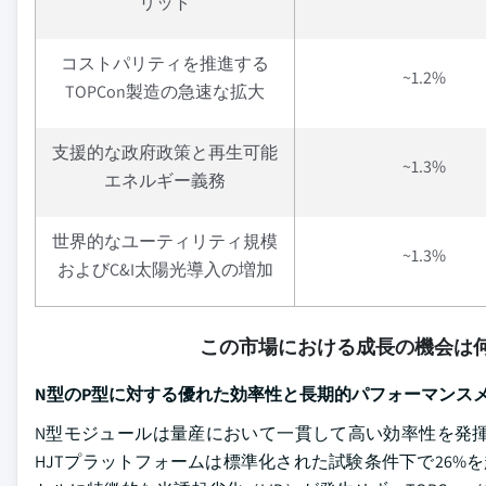
リット
コストパリティを推進する
~1.2%
TOPCon製造の急速な拡大
支援的な政府政策と再生可能
~1.3%
エネルギー義務
世界的なユーティリティ規模
~1.3%
およびC&I太陽光導入の増加
この市場における成長の機会は何
N型のP型に対する優れた効率性と長期的パフォーマンス
N型モジュールは量産において一貫して高い効率性を発揮し
HJTプラットフォームは標準化された試験条件下で26%