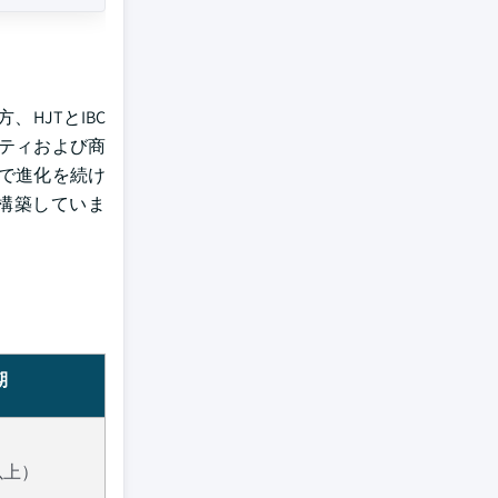
HJTとIBC
リティおよび商
Rで進化を続け
構築していま
期
以上）