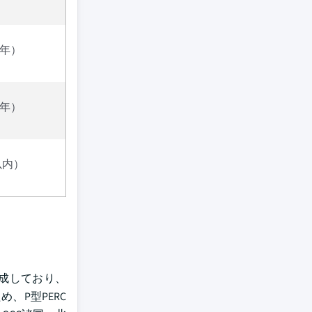
4年）
4年）
以内）
達成しており、
、P型PERC