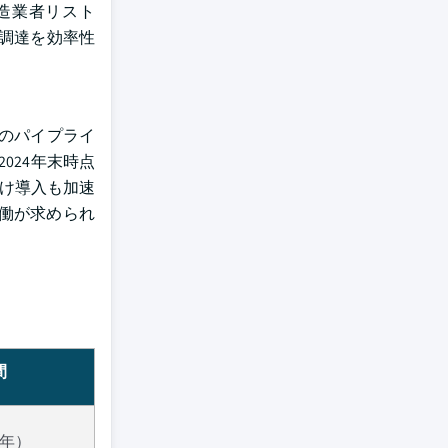
造業者リスト
府調達を効率性
者のパイプライ
024年末時点
向け導入も加速
働が求められ
間
4年）