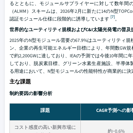
るとともに、モジュールサプライヤーに対して数年間
（ALMM）スキームは、2026年2月に新たに14のN型T
[7]
認証モジュール仕様に段階的に誘導しています
。
世界的なユーティリティ規模およびC&I太陽光発電の普及
2025年のN型モジュール需要の67.9%はユーティリ
ン、企業の再生可能エネルギー目標により、年間数GW規
で約2,200GWに達しており、IEAの予測では今後10年
しており、脱炭素目標、グリーン水素生産施設、半導体
る用途において、N型モジュールの性能特性が商業的に決
主な課題
制約要因の影響分析
課題
CAGR予測への影
コスト感度の高い新興市場に
約−0.6%