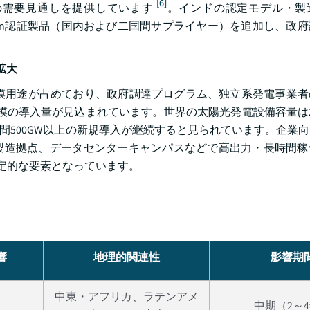
[6]
の需要見通しを提供しています
。インドの認定モデル・製
OPCon認証製品（国内および二国間サプライヤー）を追加し、政
拡大
ティ規模用途が占めており、政府調達プログラム、独立系発電事業
模の導入量が見込まれています。世界の太陽光発電設備容量は2
間に年間500GW以上の新規導入が継続すると見られています。企業
製造拠点、データセンターキャンパスなどで高出力・長時間稼
定的な要素となっています。
響
地理的関連性
影響期
中東・アフリカ、ラテンアメ
中期（2～