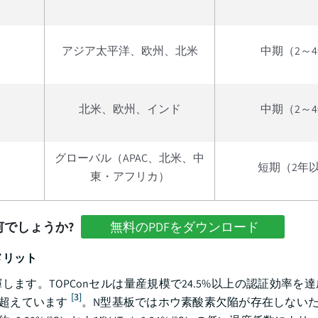
アジア太平洋、欧州、北米
中期（2～
北米、欧州、インド
中期（2～
グローバル（APAC、北米、中
短期（2年
東・アフリカ）
でしょうか?
無料のPDFをダウンロード
メリット
ます。TOPConセルは量産規模で24.5%以上の認証効率を
[3]
を超えています
。N型基板ではホウ素酸素欠陥が存在しないため