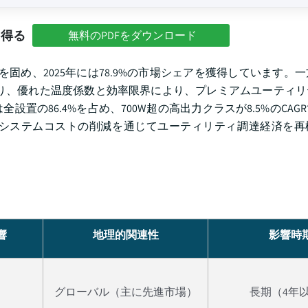
を得る
無料のPDFをダウンロード
固め、2025年には78.9%の市場シェアを獲得しています。一方、
長しており、優れた温度係数と効率限界により、プレミアムユーティ
の86.4%を占め、700W超の高出力クラスが8.5%のCAG
システムコストの削減を通じてユーティリティ調達経済を再
響
地理的関連性
影響時
グローバル（主に先進市場）
長期（4年