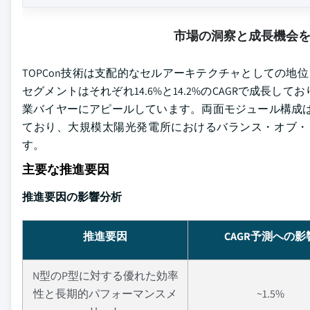
市場の洞察と成長機会
TOPCon技術は支配的なセルアーキテクチャとしての地位を
セグメントはそれぞれ14.6%と14.2%のCAGRで成
業バイヤーにアピールしています。両面モジュール構成は全設置
ており、大規模太陽光発電所におけるバランス・オブ・
す。
主要な推進要因
推進要因の影響分析
推進要因
CAGR予測への影
N型のP型に対する優れた効率
性と長期的パフォーマンスメ
~1.5%