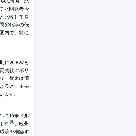
、GCC諸国、北
ティ開発者や
%と比較して長
間劣化率の低
争圏内で、特に
時に200GWを
価格高騰後にポリ
より、従来は価
によると、主要
ています。
0.10米ドル
[5]
ます
。欧州
達環境を構築す