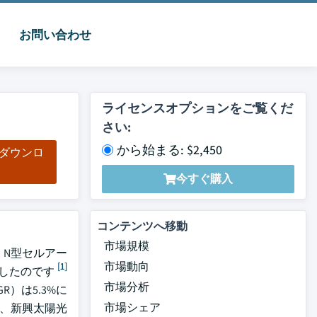
お問い合わせ
ライセンスオプションをご覧くだ
さい:
から始まる: $2,450
をダウンロ
ド
今すぐ購入
コンテンツへ移動
市場規模
。N型セルアー
市場動向
[1]
したのです
市場分析
R）は5.3%に
市場シェア
、新興太陽光