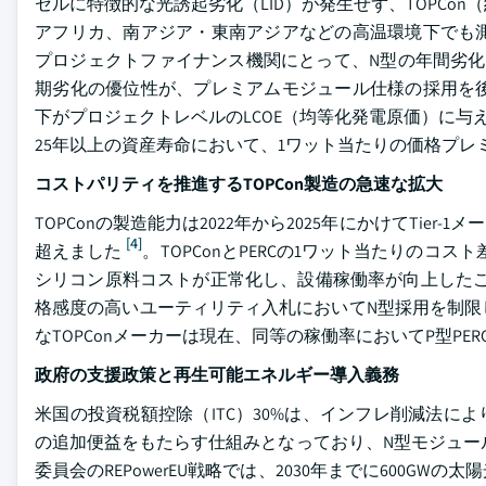
セルに特徴的な光誘起劣化（LID）が発生せず、TOPCon（約−
アフリカ、南アジア・東南アジアなどの高温環境下でも
プロジェクトファイナンス機関にとって、N型の年間劣化率が通
期劣化の優位性が、プレミアムモジュール仕様の採用を
下がプロジェクトレベルのLCOE（均等化発電原価）に
25年以上の資産寿命において、1ワット当たりの価格プ
コストパリティを推進するTOPCon製造の急速な拡大
TOPConの製造能力は2022年から2025年にかけてTie
[4]
超えました
。TOPConとPERCの1ワット当たりのコスト差
シリコン原料コストが正常化し、設備稼働率が向上したことで
格感度の高いユーティリティ入札においてN型採用を制限
なTOPConメーカーは現在、同等の稼働率においてP型P
政府の支援政策と再生可能エネルギー導入義務
米国の投資税額控除（ITC）30%は、インフレ削減法により
の追加便益をもたらす仕組みとなっており、N型モジュー
委員会のREPowerEU戦略では、2030年までに600