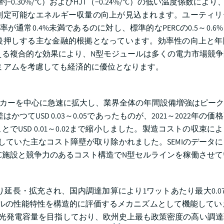
0.30%/°C）およびHJT（−0.24%/°C）の低い温度係数により
測定可能なエネルギー収量の向上が見込まれます。ユーティリ
常0.4%未満であるのに対し、標準的なPERCの0.5～0.6
後押しする主な金融的根拠となっています。効率性の向上と年
与える複合的な効果により、N型モジュールは多くの電力市場競
レミアムを考慮しても経済的に優位となります。
r-1メーカーを中心に急速に拡大し、業界全体の年間設備増強はピーク
はかつてUSD 0.03～0.05であったものが、2021～2022年の
USD 0.01～0.02まで縮小しました。製造コストの収束に
していた主なコスト障壁が取り除かれました。SEMIのデータ
ERC施設と競争力のあるコスト構造でN型セルラインを稼働させ
延長・拡充され、国内調達加算により1ワットあたり最大0.07～
ルの性能特性を構造的に評価するメカニズムとして機能してい
GWの太陽光発電容量を目指しており、欧州史上最も政策密度の高い調