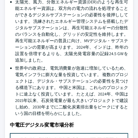
太陽光、風力、分散エネルギー資源(DER)のような再生可
能エネルギー資源は、双方向の電力の流れを処理すること
ができるデジタルサブステーションの必要性を後押しして
います。 洗練されたエネルギー管理システムを搭載したデ
ジタルサブステーションは、再生可能エネルギーの分散性
のバランスを自動化し、グリッドの安定性を維持します。
再生可能エネルギーの普及に向け、MVデジタル・サブステ
ーションの需要が高まります。 2024年、インドは、昨年の
設置を倍増するよりも、太陽光発電容量の記録24.5 GWを
追加しました。
世界中の政府は、電気消費量が急速に増加しているため、
電気インフラに膨大な量を投資しています。 複数のプロジ
ェクトは、デジタル・サブステーションの必要性を見つけ
る構造下にあります。 中国と米国は、これらのプロジェク
トに途上なく投資しています。 たとえば、2024年、中国は
2015年以来、石炭発電量が最も大きいプロジェクトで建設
し始め、2030年までに二酸化炭素排出量をピークにすると
いう国の目標を明らかにしました。
中電圧デジタル変電市場分析