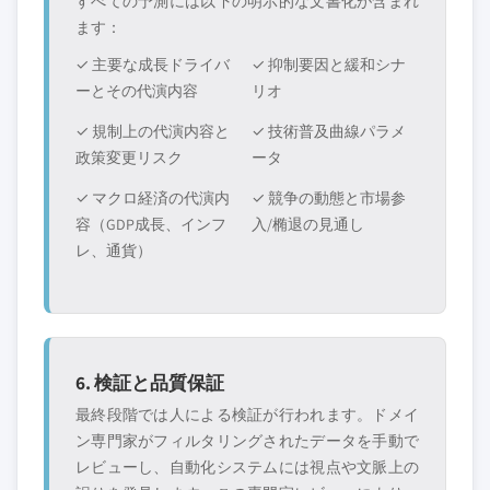
すべての予測には以下の明示的な文書化が含まれ
ます：
✓ 主要な成長ドライバ
✓ 抑制要因と緩和シナ
ーとその代演内容
リオ
✓ 規制上の代演内容と
✓ 技術普及曲線パラメ
政策変更リスク
ータ
✓ マクロ経済の代演内
✓ 競争の動態と市場参
容（GDP成長、インフ
入/椭退の見通し
レ、通貨）
6. 検証と品質保証
最終段階では人による検証が行われます。ドメイ
ン専門家がフィルタリングされたデータを手動で
レビューし、自動化システムには視点や文脈上の