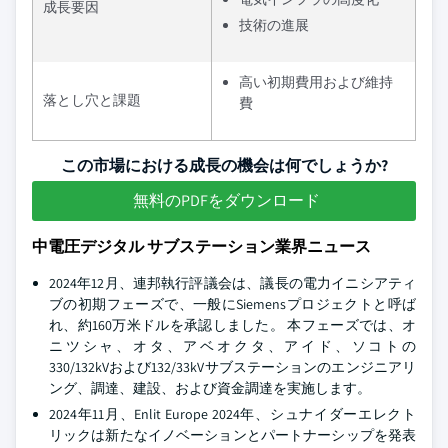
成長要因
技術の進展
高い初期費用および維持
落とし穴と課題
費
この市場における成長の機会は何でしょうか?
無料のPDFをダウンロード
中電圧デジタル サブステーション業界ニュース
2024年12月、連邦執行評議会は、議長の電力イニシアティ
ブの初期フェーズで、一般にSiemensプロジェクトと呼ば
れ、約160万米ドルを承認しました。 本フェーズでは、オ
ニツシャ、オタ、アベオクタ、アイド、ソコトの
330/132kVおよび132/33kVサブステーションのエンジニアリ
ング、調達、建設、および資金調達を実施します。
2024年11月、Enlit Europe 2024年、シュナイダーエレクト
リックは新たなイノベーションとパートナーシップを発表