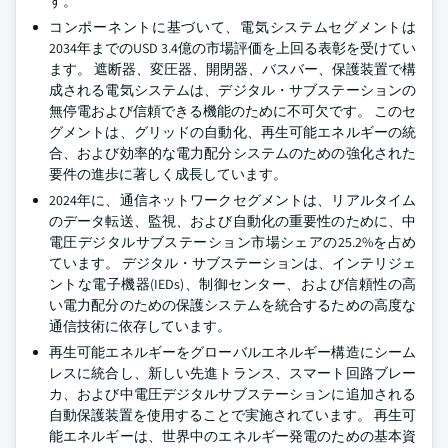
す。
コンポーネントに基づいて、電気システムセグメントは
2034年までのUSD 3.4億の市場評価を上回る表彰を受けてい
ます。 遮断器、変圧器、開閉器、バスバー、保護装置で構
成される電気システムは、デジタル・サブステーションの
無停電および信頼できる機能のために不可欠です。 このセ
グメントは、グリッドの自動化、再生可能エネルギーの統
合、および効率的な電力配分システムのための強化された
要件の進歩に著しく成長しています。
2024年に、通信ネットワークセグメントは、リアルタイム
のデータ転送、監視、および自動化の重要性のために、中
電圧デジタルサブステーション市場シェアの25.2%を占め
ています。 デジタル・サブステーションは、インテリジェ
ントな電子機器(IEDs)、制御センター、および信頼性の高
い電力配分のための保護システムを統合するための高度な
通信技術に依存しています。
再生可能エネルギーをグローバルエネルギー構造にシーム
レスに統合し、新しい先進トランス、スマート回路ブレー
カ、および中電圧デジタルサブステーションに追加される
自動保護装置を使用することで実施されています。 再生可
能エネルギーは、世界中のエネルギー発電のための基本資