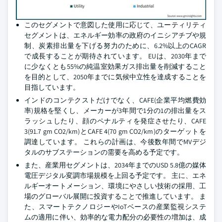
このセグメントで意図した使用に応じて、ユーティリティ
セグメントは、エネルギー効率の政府のイニシアチブや規
制、炭素排出量を下げる努力のために、6.2%以上のCAGR
で成長することが期待されています。 EUは、2030年まで
に少なくとも55%の純温室効果ガス排出量を削減すること
を目的として、2050年までに気候中立性を達成することを
目指しています。
インドのコンテクストだけでなく、CAFE(企業平均燃費効
率)規格を堅くし、メーカーが3年間で1分の1の排出量をス
ラッシュしたり、顔のペナルティを発症させたり、CAFE
3(91.7 gm CO2/km)とCAFE 4(70 gm CO2/km)のターゲットを
調達しています。 これらの計画は、今後数年間でMVデジ
タルのサブステーションの需要を高める予定です。
また、産業用セグメントは、2034年までのUSD 5.8億の媒体
電圧デジタル変調市場規模を上回る予定です。 主に、エネ
ルギーオートメーション、環境にやさしい技術の採用、工
場のグローバル展開に投資することで推進しています。 ま
た、スマートテクノロジーやIoTベースの産業監視システ
ムの適用に伴い、効率的な電力配分の必要性の増加は、成