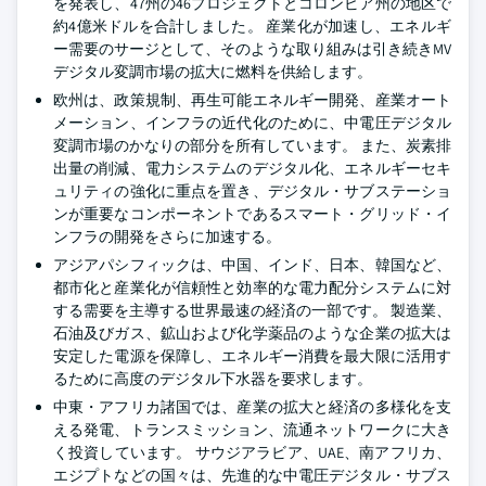
を発表し、47州の46プロジェクトとコロンビア州の地区で
約4億米ドルを合計しました。 産業化が加速し、エネルギ
ー需要のサージとして、そのような取り組みは引き続きMV
デジタル変調市場の拡大に燃料を供給します。
欧州は、政策規制、再生可能エネルギー開発、産業オート
メーション、インフラの近代化のために、中電圧デジタル
変調市場のかなりの部分を所有しています。 また、炭素排
出量の削減、電力システムのデジタル化、エネルギーセキ
ュリティの強化に重点を置き、デジタル・サブステーショ
ンが重要なコンポーネントであるスマート・グリッド・イ
ンフラの開発をさらに加速する。
アジアパシフィックは、中国、インド、日本、韓国など、
都市化と産業化が信頼性と効率的な電力配分システムに対
する需要を主導する世界最速の経済の一部です。 製造業、
石油及びガス、鉱山および化学薬品のような企業の拡大は
安定した電源を保障し、エネルギー消費を最大限に活用す
るために高度のデジタル下水器を要求します。
中東・アフリカ諸国では、産業の拡大と経済の多様化を支
える発電、トランスミッション、流通ネットワークに大き
く投資しています。 サウジアラビア、UAE、南アフリカ、
エジプトなどの国々は、先進的な中電圧デジタル・サブス