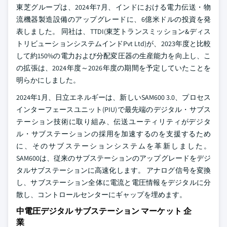
東芝グループは、2024年7月、インドにおける電力伝送・物
流機器製造設備のアップグレードに、6億米ドルの投資を発
表しました。 同社は、TTDI(東芝トランスミッション&ディス
トリビューションシステムインドPvt Ltd)が、2023年度と比較
して約150%の電力および分配変圧器の生産能力を向上し、こ
の拡張は、2024年度～2026年度の期間を予定していたことを
明らかにしました。
2024年1月、日立エネルギーは、新しいSAM600 3.0、プロセス
インターフェースユニット(PIU)で最先端のデジタル・サブス
テーション技術に取り組み、伝送ユーティリティがデジタ
ル・サブステーションの採用を加速するのを支援するため
に、そのサブステーションシステムを革新しました。
SAM600は、従来のサブステーションのアップグレードをデジ
タルサブステーションに高速化します。 アナログ信号を変換
し、サブステーション全体に電流と電圧情報をデジタルに分
散し、コントロールセンターにギャップを埋めます。
中電圧デジタル サブステーション マーケット 企
業