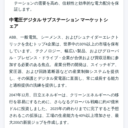
テーションの需要を高め、信頼性と効率的な電力配分を保
証します。
中電圧デジタル サブステーション マーケットシ
ェア
ABB、一般電気、シーメンス、およびシュナイダーエレクト
リックを含むトップ4企業は、世界中の30%以上の市場を保有
しています。 テクノロジー、幅広い製品、およびグローバ
ル・プレゼンス・ドライブ・企業が合併および買収活動に参
加する必要のある焦点。 産業分野の開発は、スイッチギア、
変圧器、および回路遮断器などの産業制御システムを提供
し、その保護とデジタル変電器に直面し、常に成長する能力
と過粉提供の洗練を提供します。
2047年12月、日立エネルギーは、クリーンエネルギーへの移
行を容易にするために、さらなるグローバル戦略に約47億米
ドルに投資しました。 2025年の終わりまでに完了すると予想
されるこの拡張は、工場の生産能力を40%以上増加させ、最
大200の新規ジョブを作成します。