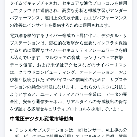
タイムでキャプチャされ、セキュアな通信プロトコルを使用
してクラウドに送信され、高度な分析と機械学習がアンダー
パフォーマンス、運用上の失敗予測、およびパフォーマンス
の改善にインサイトを提供するために適用されます。
電力網を標的するサイバー脅威の上昇に伴い、デジタル・サ
ブステーションは、潜在的な攻撃から重要なインフラを保護
するために高度なサイバーセキュリティフレームワークを組
み込んでいます。 マルウェアの脅威、ランサムウェア攻撃、
データ侵害、および未保証アクセスなどのサイバーリスク
は、クラウドコンピューティング、オートメーション、およ
び相互接続されたIoTデバイスへの信頼性のために、サブステ
ーションの懸念の問題になります。 これらのリスクに対抗し
ようとすると、ユーティリティとパワー企業は、データの完
全性、安全な通信チャネル、リアルタイムの脅威検出の保存
を保証する多層セキュリティプロトコルを採用しています。
中電圧デジタル変電市場動向
デジタルサブステーションは、IoTセンサー、AI主導の分
析、ビッグデータ処理を活用してリアルタイム監視、障害