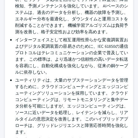
検知、予測メンテナンスを強化しています。 AIベースのシ
ステムは、過去のデータを分析し、機器の故障を予測し、
エネルギー分布を最適化し、ダウンタイムと運用コストを
削減することができます。 機械学習アルゴリズムは負荷予
測を改善し、格子安定性および効率を高めます。
インターフェイスとして相互運用性滑らかな変復調装置お
よびデジタル変調装置の容易さのために、IEC 61850の通信
プロトコルはテレコミュニケーションの企業で普及してい
ます。 この標準は、より迅速かつ信頼性の高いデータ転送
を容易にし、自動化構成を強化しながら、従来の銅ケーブ
ルに依存しない。
ユーティリティは、大量のサブステーションデータを管理
するために、クラウドコンピューティングとエッジコンピ
ューティングソリューションを採用しています。 クラウド
コンピューティングは、リモートモニタリングと集中デー
タ分析を可能にしますが、エッジコンピューティングは、
ソースに近いデータを処理し、レイテンシを減らし、リア
ルタイムの意思決定を改善します。 このハイブリッドアプ
ローチは、グリッドレジリエンスと障害応答時間を強化し
ます。