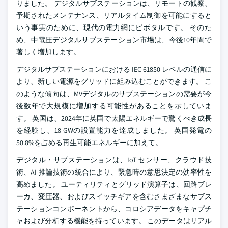
りました。 デジタルサブステーションは、リモートの観察、
予期されたメンテナンス、リアルタイム制御を可能にすると
いう事実のために、現代の電力網にピボタルです。 そのた
め、中電圧デジタルサブステーション市場は、今後10年間で
著しく増加します。
デジタルサブステーションにおける IEC 61850 レベルの通信に
より、新しい電源をグリッドに組み込むことができます。 こ
のような傾向は、MVデジタルのサブステーションの需要が今
後数年で大規模に増加する可能性があることを示していま
す。 英国は、2024年に英国で太陽エネルギーで驚くべき成長
を経験し、18 GWの設置能力を達成しました。 英国発電の
50.8%を占める再生可能エネルギーに加えて。
デジタル・サブステーションは、IoT センサー、クラウド技
術、AI 推論技術の統合により、緊急時の意思決定の効率性を
高めました。 ユーティリティとグリッド演算子は、回路ブレ
ーカ、変圧器、およびスイッチギアを含むさまざまなサブス
テーションコンポーネントから、コロシアデータをキャプチ
ャおよび分析する機能を持っています。 このデータはリアル