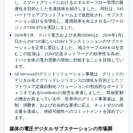
し、スマートグリッドにおけるエネルギーフロー管理の最
適化を目的とした先進技術を紹介しました。 同社は、E4S
ハードウェアプラットフォーム上で仮想化され、サブステ
ーション設計を合理化し、運用効率を向上させるパワーロ
ジックT300 RTUを実証しました。
2024年7月、ドバイ電力および水局(DEWA)は、2024年1月1
日からの8つの新しい132kVトランスミッションのサブステ
ーションを正常に委託しました。 地上ケーブル89キロを含
むこの拡張は、132kV伝送ネットワークの効率性を高め、
ドバイ全体の電力需要の増加に対処することを目指してい
ます。
GE Vernovaのグリッドソリューション事業は、グリッドの
デジタル化とグリッドレジリエンスの強化を目的としたソ
フトウェア定義自動化ソリューションの包括的なポートフ
ォリオであるGridBeatsの発売を発表しました。 気候変動
の懸念が高まっている中、世界中のグリッド事業者は、規
制、消費者、および社会的な要求に応え、ネットゼロの排
出量を達成し、持続可能性へのコミットメントを深めてい
ます。
媒体の電圧デジタル サブステーションの市場調