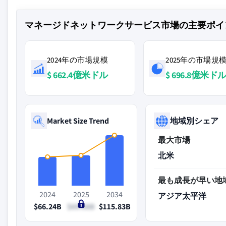
マネージドネットワークサービス市場の主要ポイ
2024年の市場規模
2025年の市場規
$ 662.4億米ドル
$ 696.8億米ド
Market Size Trend
地域別シェア
最大市場
北米
最も成長が早い地
2024
2025
2034
アジア太平洋
$66.24B
$69.68B
$115.83B