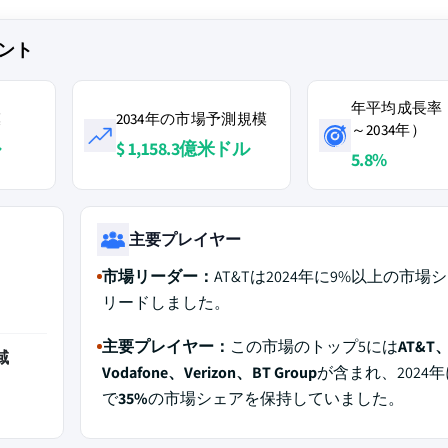
ント
年平均成長率（
模
2034年の市場予測規模
～2034年）
ル
$ 1,158.3億米ドル
5.8%
主要プレイヤー
市場リーダー：
AT&Tは2024年に9%以上の市場
リードしました。
主要プレイヤー：
この市場のトップ5には
AT&T
域
Vodafone、Verizon、BT Group
が含まれ、2024
で
35%
の市場シェアを保持していました。