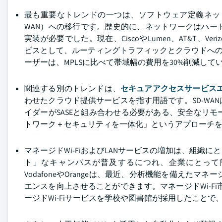
最も重要なトレンドの一つは、ソフトウェア定義ネット
WAN）への移行です。歴史的に、ネットワークはハ
実装が必要でした。現在、CiscoやLumen、AT&T、Ver
ビスとして、ルーティングトラフィックとクラウドへの高速
ーザーは、MPLSに比べて帯域幅の費用を30%削減して
関連する別のトレンドは、
セキュアアクセスサービスエ
わせたクラウド提供サービスを指す用語です。SD-W
イダーがSASEと組み合わせる必要がある、安全なリ
トワーク＋セキュリティを一体化」というアプローチ
マネージドWi-FiおよびLANサービスの増加は、組
ト」なキャンパスが普及するにつれ、企業にとって
VodafoneやOrangeは、最近、分析機能を備えた
エンスを向上させることができます。マネージドWi-Fi
ージドWi-Fiサービスを学校や図書館が採用したこと