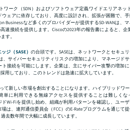
ワーク（SDN）およびソフトウェア定義ワイドエリアネット
ードウェアに依存しており、高度に設計され、拡張が困難で、手
izon Businessなど多くのプロバイダーが提供するSD-WANは
接続を提供します。Ciscoの2023年の報告書によると、企業の
います。
ッジ（SASE）
の台頭です。SASEは、ネットワークとセキュ
ANは、サイバーセキュリティリスクの増加により、マネージド
モート接続を可能にします。企業は、主にサイバー攻撃の増加
を採用しており、このトレンドは急速に拡大しています。
織にとって新しい市場を創出することになります。ハイブリッドワ
簡単に利用できる無線アクセスを提供することは難しくな
マネージドWi-Fiを提供し始め、組織が利用パターンを確認し、ユー
市場は、連邦通信委員会（FCC）のE-Rateプログラムを通じて
で、過去数年間で大幅に成長しています。