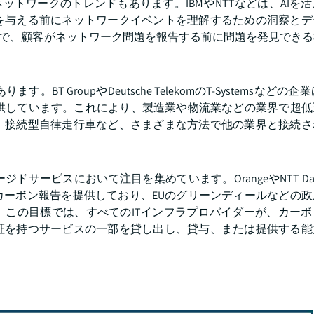
ットワークのトレンドもあります。IBMやNTTなどは、AIを
を与える前にネットワークイベントを理解するための洞察とデ
境で、顧客がネットワーク問題を報告する前に問題を発見でき
 GroupやDeutsche TelekomのT-Systemsなどの企
提供しています。これにより、製造業や物流業などの業界で超
、接続型自律走行車など、さまざまな方法で他の業界と接続さ
サービスにおいて注目を集めています。OrangeやNTT Da
カーボン報告を提供しており、EUのグリーンディールなどの政
。この目標では、すべてのITインフラプロバイダーが、カーボ
証を持つサービスの一部を貸し出し、貸与、または提供する能