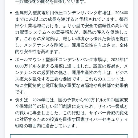
ー貯蔵技術の開発を目指しています。
金属封入型変電所用低圧コンデンサバンク市場は、2034年
までに3%以上の成長を遂げると予想されています。都市
部や工業地域における、より小型で安全で信頼性の高い電
力配電システムへの需要増加が、製品の導入を促進しま
す。これらの変電所は、厳しい環境から優れた保護を提供
し、メンテナンスを削減し、運用安全性を向上させ、全体
的な安全性を高めます。
ポールマウント型低圧コンデンサバンク市場は、2024年に
6000万ドルを超える規模に達しました。設置の容易さ、メ
ンテナンスの必要性の低さ、運用生産性の向上は、ビジネ
ス拡大を強化する主要な要因です。これらのユニットは、
特に空間制約と電圧制御が重要な遠隔地や農村部で効果的
です。
例えば、2024年には、国の予算から500万ドルがDOJ国家安
全保障部門の新しい部門創設に充てられ、サイバー脅威と
の戦いに専念しました。この行動は、サイバー脅威の変化
に対応するための投資を目指す国家サイバーセキュリティ
戦略の範囲内に適合しています。