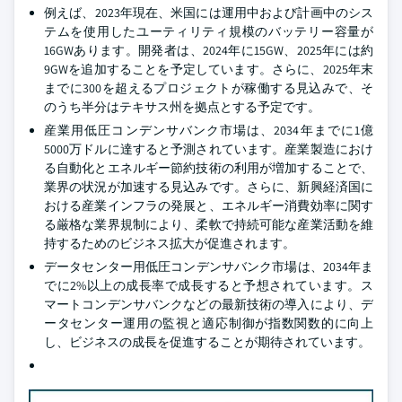
例えば、2023年現在、米国には運用中および計画中のシス
テムを使用したユーティリティ規模のバッテリー容量が
16GWあります。開発者は、2024年に15GW、2025年には約
9GWを追加することを予定しています。さらに、2025年末
までに300を超えるプロジェクトが稼働する見込みで、そ
のうち半分はテキサス州を拠点とする予定です。
産業用低圧コンデンサバンク市場は、2034年までに1億
5000万ドルに達すると予測されています。産業製造におけ
る自動化とエネルギー節約技術の利用が増加することで、
業界の状況が加速する見込みです。さらに、新興経済国に
おける産業インフラの発展と、エネルギー消費効率に関す
る厳格な業界規制により、柔軟で持続可能な産業活動を維
持するためのビジネス拡大が促進されます。
データセンター用低圧コンデンサバンク市場は、2034年ま
でに2%以上の成長率で成長すると予想されています。ス
マートコンデンサバンクなどの最新技術の導入により、デ
ータセンター運用の監視と適応制御が指数関数的に向上
し、ビジネスの成長を促進することが期待されています。