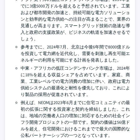
でに3億5000万ドルを超えると予想されています。工業
および都市開発の加速と、持続可能な電力ソリューショ
ンと効率的な電力供給への注目が高まることで、業界の
見通しが高まります。スマートグリッド技術の急速な導
入と政府の支援政策が、ビジネスの軌道を加速させるで
しょう。
参考までに、2024年7月、北京は今後6年間で8000億ドル
を投資して電力網を近代化し、需要を刺激し再生可能エ
ネルギーの利用を可能にする計画を発表しました。
中東・アフリカの低圧コンデンサバンク市場は、2024年
に18%を超える収益シェアを占めています。家庭、商
業、工業レベルでの電力消費の増加に伴い、政府は電力
供給システムの最適化と耐性を優先しており、これによ
り製品の採用が促進されています。
例えば、NEOMは2023年6月までに住宅コミュニティの最
初の拡張に関する投資家と契約を締結しました。これ
は、地域の労働者人口の増加に対応するための社会イン
フラ開発プロジェクトの一部です。契約の価値は56億ド
ルを超え、住宅開発におけるこれまでで最大の国際的な
公私パートナーシップの一つとなっています。