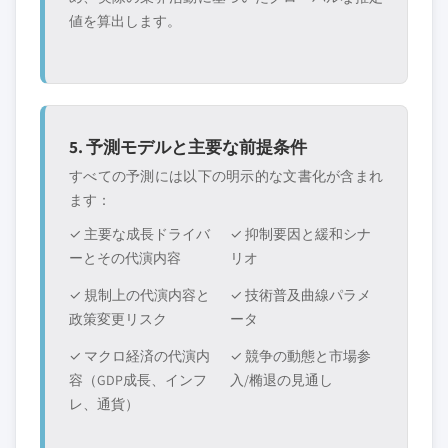
値を算出します。
5. 予測モデルと主要な前提条件
すべての予測には以下の明示的な文書化が含まれ
ます：
✓ 主要な成長ドライバ
✓ 抑制要因と緩和シナ
ーとその代演内容
リオ
✓ 規制上の代演内容と
✓ 技術普及曲線パラメ
政策変更リスク
ータ
✓ マクロ経済の代演内
✓ 競争の動態と市場参
容（GDP成長、インフ
入/椭退の見通し
レ、通貨）