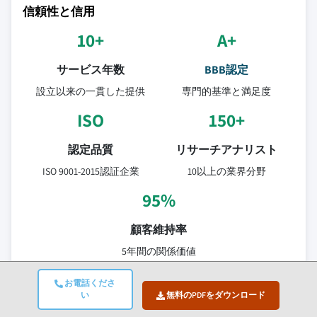
信頼性と信用
10+
A+
サービス年数
BBB認定
設立以来の一貫した提供
専門的基準と満足度
ISO
150+
認定品質
リサーチアナリスト
ISO 9001-2015認証企業
10以上の業界分野
95%
顧客維持率
5年間の関係価値
お電話くださ
検証済みデータソース
い
無料のPDFをダウンロード