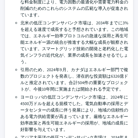
な料金制度により、電力因数の最適化や需要電力料金の
削減のためのこれらのシステムの広範な導入が促進され
ています。
北米の低圧コンデンサバンク市場は、2034年までに3%
を超える速度で成長すると予想されています。この地域
では、エネルギー効率プロトコルの急速な採用と再生可
能エネルギー源の統合が推進する大幅な成長が観察され
ています。スマートグリッド技術の開発と老朽化した電
気インフラの近代化が、業界の成長を加速させるでしょ
う。
引用のため、2024年9月、カナダはエネルギー部門で複
数のプロジェクトを発表し、潜在的な投資額は6326億ド
ルと推定されています。合計504件の重要なプロジェク
トが、今後10年間に実施または開始される予定です。
ヨーロッパの低圧コンデンサバンク市場は、2024年に
4500万ドルを超える規模でした。電気自動車の採用とデ
ータセンターの成長に伴う発展により、地域の信頼性の
ある電力供給需要が高まっています。厳格なエネルギー
効率政策と再生可能エネルギーの採用が、地域の成長に
好影響を与えています。
アジア太平洋の低圧コンデンサバンク市場は、2034年ま