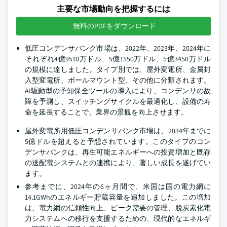
主要な市場動向を把握するには
無料のPDFをダウンロード
低圧コンデンサバンク市場は、2022年、2023年、2024年に
それぞれ4億9510万ドル、5億1550万ドル、5億3450万ドル
の規模に達しました。タイプ別では、屋外変電所、金属封
入型変電所、ポールマウント型、その他に分類されます。
AI駆動型の予知保全ツールの導入により、コンデンサの故
障を予測し、スイッチングサイクルを最適化し、設備の寿
命を延長することで、業界の景観を向上させます。
屋外変電所用低圧コンデンサバンク市場は、2034年までに
5億ドルを超えると予想されています。このタイプのコン
デンサバンクは、再生可能エネルギーへの投資増加と既存
の送配電システムとの連携により、著しい成長を遂げてい
ます。
参考までに、2024年の6ヶ月間で、米国は国の電力網に
14.1GWhのエネルギー貯蔵容量を追加しました。この増加
は、電力網の信頼性向上、ピーク需要の管理、脱炭素化電
力システムへの移行を支援するための、現代的なエネルギ