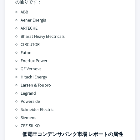
の通りです：
ABB
Aener Energía
ARTECHE
Bharat Heavy Electricals
CIRCUTOR
Eaton
Enerlux Power
GE Vernova
Hitachi Energy
Larsen & Toubro
Legrand
Powerside
Schneider Electric
Siemens
ZEZ SILKO
低電圧コンデンサバンク市場 レポートの属性