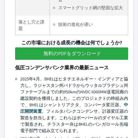
スマートグリッド網の堅固な拡大
落とし穴と課
技術の進化が遅い
題
この市場における成長の機会は何でしょうか?
無料のPDFをダウンロード
低圧コンデンサバンク業界の最新ニュース
2025年4月、BHELはヒタチエネルギー・インディアと協
力し、ラジャスタン州バドラからウッタルプラデシュ州
ファテープルまでの約950kmのHVDC 6000MW送電回廊の
建設契約を獲得しました。このプロジェクトの枠組み内
で、BHELはシャントリアクタ、コンバータ変圧器、
中
圧開閉装置
、フィルタバンクコンデンサ、計器変圧器の
製造を担当します。これらはボーパールのダイヤル工業
で製造され、チラスター弁はBHELのバンガロール先端
電子部門で組み立てられます。