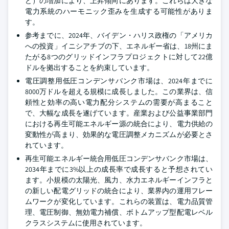
ど）の増加により、上昇傾向にあります。これらは大きな
電力系統のハーモニック歪みを生成する可能性がありま
す。
参考までに、2024年、バイデン・ハリス政権の「アメリカ
への投資」イニシアチブの下、エネルギー省は、18州にま
たがる8つのグリッドインフラプロジェクトに対して22億
ドルを拠出することを約束しています。
電圧調整用低圧コンデンサバンク市場は、2024年までに
8000万ドルを超える規模に成長しました。この業界は、信
頼性と効率の高い電力配分システムの需要が高まること
で、大幅な成長を遂げています。産業および公益事業部門
における再生可能エネルギー源の統合により、電力供給の
変動性が高まり、効果的な電圧調整メカニズムが必要とさ
れています。
再生可能エネルギー統合用低圧コンデンサバンク市場は、
2034年までに3%以上の成長率で成長すると予想されてい
ます。小規模の太陽光、風力、水力エネルギーインフラと
の新しい配電グリッドの統合により、業界内の運用フレー
ムワークが変化しています。これらの装置は、電力品質管
理、電圧制御、無効電力補償、ボトムアップ型配電レベル
クラスシステムに使用されています。