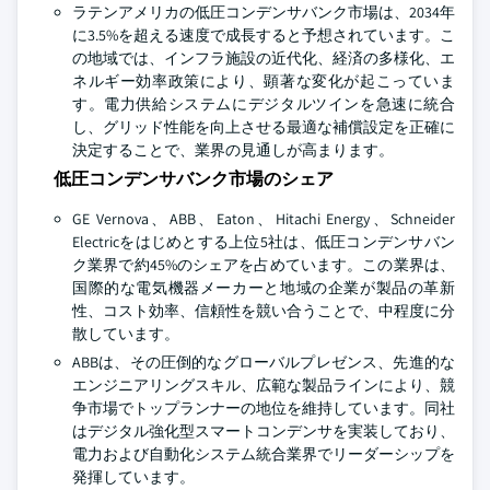
ラテンアメリカの低圧コンデンサバンク市場は、2034年
に3.5%を超える速度で成長すると予想されています。こ
の地域では、インフラ施設の近代化、経済の多様化、エ
ネルギー効率政策により、顕著な変化が起こっていま
す。電力供給システムにデジタルツインを急速に統合
し、グリッド性能を向上させる最適な補償設定を正確に
決定することで、業界の見通しが高まります。
低圧コンデンサバンク市場のシェア
GE Vernova、ABB、Eaton、Hitachi Energy、Schneider
Electricをはじめとする上位5社は、低圧コンデンサバン
ク業界で約45%のシェアを占めています。この業界は、
国際的な電気機器メーカーと地域の企業が製品の革新
性、コスト効率、信頼性を競い合うことで、中程度に分
散しています。
ABBは、その圧倒的なグローバルプレゼンス、先進的な
エンジニアリングスキル、広範な製品ラインにより、競
争市場でトップランナーの地位を維持しています。同社
はデジタル強化型スマートコンデンサを実装しており、
電力および自動化システム統合業界でリーダーシップを
発揮しています。