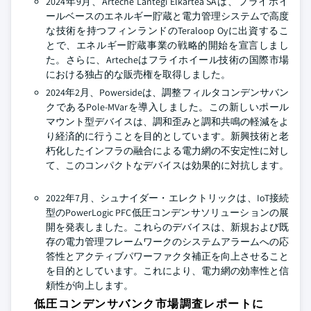
2024年9月、Arteche Lantegi Elkartea SAは、フライホイ
ールベースのエネルギー貯蔵と電力管理システムで高度
な技術を持つフィンランドのTeraloop Oyに出資するこ
とで、エネルギー貯蔵事業の戦略的開始を宣言しまし
た。さらに、Artecheはフライホイール技術の国際市場
における独占的な販売権を取得しました。
2024年2月、Powersideは、調整フィルタコンデンサバン
クであるPole-MVarを導入しました。この新しいポール
マウント型デバイスは、調和歪みと調和共鳴の軽減をよ
り経済的に行うことを目的としています。新興技術と老
朽化したインフラの融合による電力網の不安定性に対し
て、このコンパクトなデバイスは効果的に対抗します。
2022年7月、シュナイダー・エレクトリックは、IoT接続
型のPowerLogic PFC低圧コンデンサソリューションの展
開を発表しました。これらのデバイスは、新規および既
存の電力管理フレームワークのシステムアラームへの応
答性とアクティブパワーファクタ補正を向上させること
を目的としています。これにより、電力網の効率性と信
頼性が向上します。
低圧コンデンサバンク市場調査レポートに