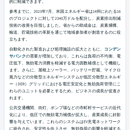
的に軽減できます。
参考までに、2023年7月、米国エネルギー省は14州にわたる16
のプロジェクトに対して2340万ドルを配分し、炭素排出削減
技術の改善を目指しました。省からの助成金は、炭素捕獲、
輸送、貯蔵技術の革新を通じて地域参加者が創造するのに役
立ちます。
自動化された製造および処理施設の拡大とともに、
コンデン
サバンク
の需要が増加しており、これらは負荷の不均衡、電
圧低下、無効電力消費を軽減する電力因数補償として機能し
ます。さらに、屋根上ソーラー、バッテリー貯蔵、マイクロ
風力などの分散型エネルギーシステムが低圧分散型エネルギ
ー（DER）グリッドにおける電圧安定化と無効負荷管理にこ
れらのユニットを必要とするため、ビジネスの成長が促進さ
れます。
公共交通機関、街灯、ポンプ場などの市町村サービスの近代
化により、低圧での無効電力補償が拡大し、産業成長に好影
響を与えています。これらのシステムはEV充電ネットワーク
に統合され、安定性を向上させ、無効負荷の影響を軽減する