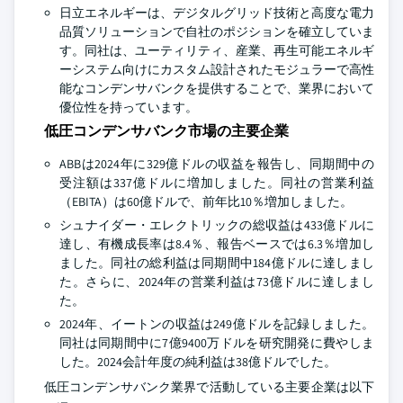
日立エネルギーは、デジタルグリッド技術と高度な電力
品質ソリューションで自社のポジションを確立していま
す。同社は、ユーティリティ、産業、再生可能エネルギ
ーシステム向けにカスタム設計されたモジュラーで高性
能なコンデンサバンクを提供することで、業界において
優位性を持っています。
低圧コンデンサバンク市場の主要企業
ABBは2024年に329億ドルの収益を報告し、同期間中の
受注額は337億ドルに増加しました。同社の営業利益
（EBITA）は60億ドルで、前年比10％増加しました。
シュナイダー・エレクトリックの総収益は433億ドルに
達し、有機成長率は8.4％、報告ベースでは6.3％増加し
ました。同社の総利益は同期間中184億ドルに達しまし
た。さらに、2024年の営業利益は73億ドルに達しまし
た。
2024年、イートンの収益は249億ドルを記録しました。
同社は同期間中に7億9400万ドルを研究開発に費やしま
した。2024会計年度の純利益は38億ドルでした。
低圧コンデンサバンク業界で活動している主要企業は以下