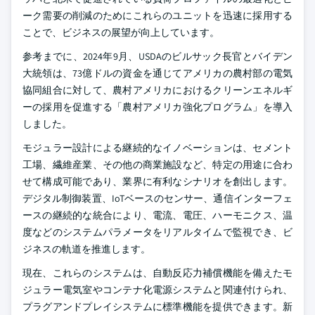
ーク需要の削減のためにこれらのユニットを迅速に採用する
ことで、ビジネスの展望が向上しています。
参考までに、2024年9月、USDAのビルサック長官とバイデン
大統領は、73億ドルの資金を通じてアメリカの農村部の電気
協同組合に対して、農村アメリカにおけるクリーンエネルギ
ーの採用を促進する「農村アメリカ強化プログラム」を導入
しました。
モジュラー設計による継続的なイノベーションは、セメント
工場、繊維産業、その他の商業施設など、特定の用途に合わ
せて構成可能であり、業界に有利なシナリオを創出します。
デジタル制御装置、IoTベースのセンサー、通信インターフェ
ースの継続的な統合により、電流、電圧、ハーモニクス、温
度などのシステムパラメータをリアルタイムで監視でき、ビ
ジネスの軌道を推進します。
現在、これらのシステムは、自動反応力補償機能を備えたモ
ジュラー電気室やコンテナ化電源システムと関連付けられ、
プラグアンドプレイシステムに標準機能を提供できます。新