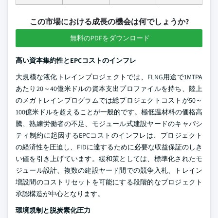
この市場における成長の機会は何でしょうか?
無料のPDFをダウンロード
高い資本集約性とEPCコストのインフレ
大規模な液化トレインプロジェクトでは、FLNG用途で1MTPA
あたり20～40億米ドルの資本支出プロファイルを持ち、陸上
のメガトレインプログラムでは総プロジェクトコストが50～
100億米ドルを超えることが一般的です。極低温材料の価格高
騰、熟練労働者の不足、モジュール式建設ヤードのキャパシ
ティ制約に起因するEPCコストのインフレは、プロジェクト
の経済性を圧迫し、FIDに達するために必要な収益保証のしき
い値を引き上げています。緩和策としては、標準化されたモ
ジュール設計、複数の建設ヤード間での競争入札、トレイン
増設間のコストリセットを可能にする段階的なプロジェクト
承認構造が中心となります。
環境規制と脱炭素化圧力