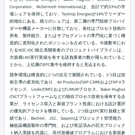
Corporation、McDermott Internationalは、合計で約53%の市
場シェアを保持しており、Technip Energiesが14%でリーダー
的地位にある。残りのシェアは、第二層の専門技術プロバイ
ダーや機器メーカーに分散しており、各社はプロセス技術の
所有、製作能力、またはサブセグメントの専門化に基づく構
造的に差別化されたポジションを占めている。今後数年にわ
たるNOC-IOC-独立系開発者のプロジェクトパイプラインは、
大規模LNG実行実績を有する請負業者の数が限られているこ
とから、上位層のEPC集中を維持すると見込まれる。
競争環境は構造的に2つの次元で展開されている。1つ目は技
術主導の差別化であり、Air ProductsのAP-C3MRおよびAP-Xラ
イセンス、LindeのMFCおよびLIMUMプロセス、Baker Hughes
のiCTプラットフォームなどの独自プロセス技術を保有する企
業が、ライセンス収入と新規プラント投資における設計選択
の優先的アクセスを獲得している。2つ目はEPC実行規模と実
績であり、Bechtel、JGC、Saipemはプロジェクト管理能力、
極低温機器製作の専門性、および実証済みの巨大プロジェク
ト納入実績を武器に、高付加価値プログラムにおける新規参