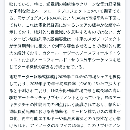
映している。特に、送電網の接続性やクリーンな電力経済性
が不利な陸上ベースロードプロジェクトにおいて顕著であ
る。同サブセグメントの4.4%というCAGRは市場平均を下回っ
ており、これは電化代替案に対するシェアの緩やかな縮小を
示しており、絶対的な容量減少を意味するものではない。ガ
スタービン駆動列車の設備容量は、中東のメガプロジェクト
が予測期間中に相次いで列車を稼働させることで絶対的な拡
大を続けており、カタールエナジーのノースフィールド・ウ
エストおよびノースフィールド・サウス列車シーケンスを通
じてターボ機械の需要を持続させている。
電動モーター駆動式構成は2025年に13.4%の市場シェアを獲得
しており、2035年まで年平均成長率（CAGR）15.4%で拡大す
ると予測されており、LNG液化列車市場で最も成長率の高い
駆動アーキテクチャサブセグメントとなっている。EMDアー
キテクチャの性能面での利点は広く認識されており、幅広い
運転負荷範囲における高効率化、タービン排気ガスの排出ゼ
ロ化、再生可能エネルギーや低炭素電源との互換性などが挙
げられる。アドノックのルワイスLNGは、このサブセグメン