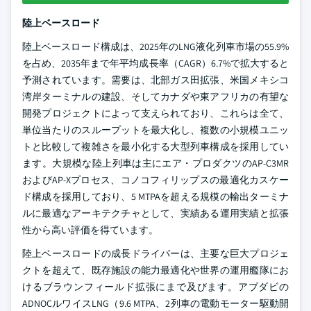
陸上ベースロード
陸上ベースロード構成は、2025年のLNG液化列車市場の55.9%
を占め、2035年まで年平均成長率（CAGR）6.7%で拡大すると
予測されています。需要は、北部ガス田拡張、米国メキシコ
湾岸ターミナルの建設、そしてカナダや東アフリカの有望な
開発プロジェクトによって支えられており、これらは全て、
単位当たりのスループットを最大化し、複数の小規模ユニッ
トと比較して複雑さを最小化する大型列車構成を採用してい
ます。大規模な陸上列車は主にエア・プロダクツのAP-C3MR
およびAP-Xプロセス、コノコフィリップスの最適化カスケー
ド構成を採用しており、5 MTPAを超える規模の輸出ターミナ
ルに最適なアーキテクチャとして、実績ある運用実績と拡張
性から高い評価を得ています。
陸上ベースロードの成長ドライバーは、主要な巨大プロジェ
クトを超えて、既存施設の能力最適化や世界の運用艦隊にお
けるブラウンフィールド拡張にまで及びます。アブダビの
ADNOCルワイスLNG（9.6 MTPA、2列車の電動モーター駆動開