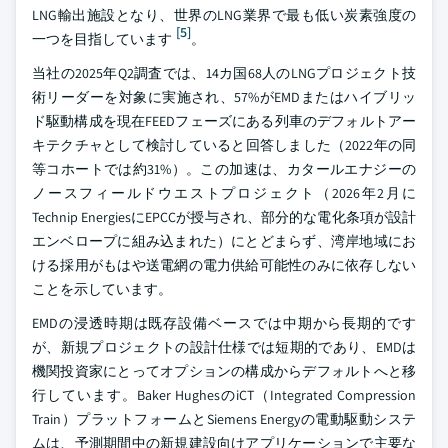
LNG輸出施設となり、世界のLNG業界で最も低い炭素強度の
[5]
一つを目指しています
。
当社の2025年Q2調査では、14カ国68人のLNGプロジェクト技
術リーダーを対象に実施され、57%がEMDまたはハイブリッ
ド駆動構成を現在FEEDフェーズにある列車のデフォルトアー
キテクチャとして検討していると回答しました（2022年の同
等コホートでは約31%）。この加速は、カタールエナジーの
ノースフィールドウエストプロジェクト（2026年2月に
Technip EnergiesにEPCCが授与され、部分的な電化条項が設計
エンベロープに組み込まれた）にとどまらず、湾岸地域にお
ける採用がもはや送電網の電力供給可能性のみに依存しない
ことを示しています。
EMDの浸透時期は既存設備ベースでは中期から長期的です
が、新規プロジェクトの設計仕様では短期的であり、EMDは
機関投資家にとってオプションの構成からデフォルトへと移
行しています。Baker HughesのiCT（Integrated Compression
Train）プラットフォームとSiemens Energyの電動駆動システ
ムは、予測期間中の新規建設向けアプリケーションで主要な