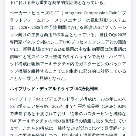
トにおける最も重要な商業的実証例となっている。
ベーカー・ヒューズのiCT（Integrated Compression Train）プ
ラットフォームとシーメンスエナジーの電動駆動システム
は、2026～2035年の予測期間における新規LNGアプリケーシ
ョン向けの主要な商用EMD製品となっている。当社のQ4 2025
専門家パネルで6名のシニアLNGプロセスエンジニアとの議論
では、新興市場におけるEMD採用の主な制約要因は送電網の
信頼性と電力インフラ整備のタイムラインであり、ハイブリ
ッド構成は駆動アーキテクチャ内でガスタービンのバックア
ップ機能を維持することでこの制約に部分的に対応している
ことが一致した見解となった。
ハイブリッド・デュアルドライブLNG液化列車
ハイブリッドおよびデュアルドライブ構成は、2025年に6.5%
の市場シェアを占め、2035年まで年平均成長率（CAGR）9.8%
で成長すると予測されており、従来のガスタービンと純粋な
EMDアーキテクチャの間の技術移行の橋渡し役を果たしてい
ます。これらの構成は、純粋なEMD設計に比べて送電網イン
フラの要件を軽減しつつ、排出削減と運用柔軟性を提供しま