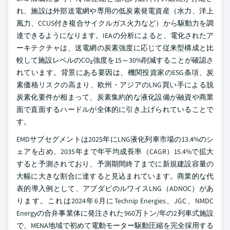
れ、施設は外部送電網や専用の低炭素発電資産（水力、洋上
風力、CCUS付き複合サイクルガス火力など）から駆動力を調
達できるようになります。IEAの分析によると、電化されたア
ーキテクチャは、送電網の炭素強度に応じて従来型構成と比
較して施設レベルのCO₂強度を15～30%削減することが確認さ
れています。背景にある要因は、機関投資家のESG条項、炭
素価格リスクの高まり、欧州・アジアのLNG買い手による脱
炭素化要件が相まって、炭素集約的な液化設備が融資や商業
面で直面するハードルが全体的に引き上げられていることで
す。
EMDサブセグメントは2025年にLNG液化列車市場の13.4%のシ
ェアを占め、2035年まで年平均成長率（CAGR）15.4%で拡大
すると予測されており、予測期間終了までに新規建設容量の
大幅に大きな割合に達すると見込まれています。商業的な代
表的導入例として、アブダビのルワイスLNG（ADNOC）があ
ります。これは2024年6月にTechnip Energies、JGC、NMDC
Energyの合弁事業体に発注された960万トン/年の2列車式施設
で、MENA地域で初めて電動モーター駆動圧縮を完全採用する