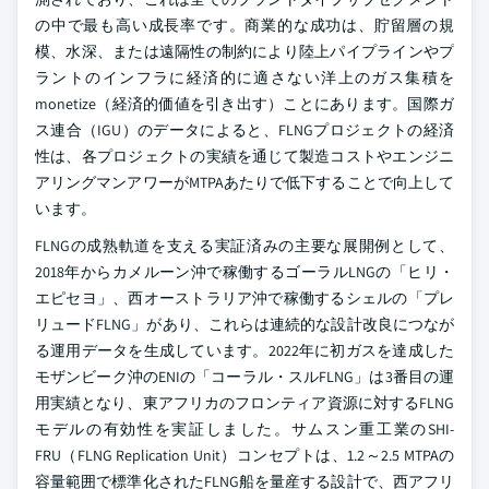
の中で最も高い成長率です。商業的な成功は、貯留層の規
模、水深、または遠隔性の制約により陸上パイプラインやプ
ラントのインフラに経済的に適さない洋上のガス集積を
monetize（経済的価値を引き出す）ことにあります。国際ガ
ス連合（IGU）のデータによると、FLNGプロジェクトの経済
性は、各プロジェクトの実績を通じて製造コストやエンジニ
アリングマンアワーがMTPAあたりで低下することで向上して
います。
FLNGの成熟軌道を支える実証済みの主要な展開例として、
2018年からカメルーン沖で稼働するゴーラルLNGの「ヒリ・
エピセヨ」、西オーストラリア沖で稼働するシェルの「プレ
リュードFLNG」があり、これらは連続的な設計改良につなが
る運用データを生成しています。2022年に初ガスを達成した
モザンビーク沖のENIの「コーラル・スルFLNG」は3番目の運
用実績となり、東アフリカのフロンティア資源に対するFLNG
モデルの有効性を実証しました。サムスン重工業のSHI-
FRU（FLNG Replication Unit）コンセプトは、1.2～2.5 MTPAの
容量範囲で標準化されたFLNG船を量産する設計で、西アフリ