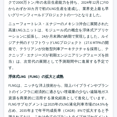
クで2000万トン/年の名目生産能力を持ち、2024年12月にFID
からわずか30カ月で初のLNG生産を達成し、業界史上最も早
いグリーンフィールドプロジェクトの一つとなりました。
ニューフォートレス・エナジーのメキシコ沖合に展開された
高速LNGユニットは、モジュール式の概念を浮体式アプリケ
ーションに拡張し、24か月未満の納期で実現しました。ルイ
ジアナ州のドリフトウッドLNGプロジェクト（27.6 MTPAの開
発で、テラリアンが分散型列車アーキテクチャを採用し、テ
クニップ・エナジーズが初期エンジニアリングフェーズを担
当）は、次世代の展開として予測期間中に進展する予定で
す。
浮体式LNG（FLNG）の拡大と成熟
FLNGは、ニッチな洋上技術から、陸上パイプラインやプラン
トのインフラに経済的に適さない埋蔵量の少ない遠隔地ガス
資源を商業的に活用する液化経路として進化しています。
FLNGサブセグメントは2025年のLNG液化列車市場の14.5%を
占め、2035年まで年平均成長率（CAGR）8%で拡大すると予
測されており、これは全てのプラントタイプサブセグメント