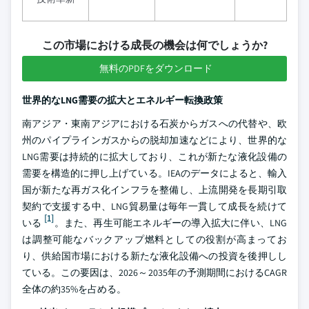
この市場における成長の機会は何でしょうか?
無料のPDFをダウンロード
世界的なLNG需要の拡大とエネルギー転換政策
南アジア・東南アジアにおける石炭からガスへの代替や、欧
州のパイプラインガスからの脱却加速などにより、世界的な
LNG需要は持続的に拡大しており、これが新たな液化設備の
需要を構造的に押し上げている。IEAのデータによると、輸入
国が新たな再ガス化インフラを整備し、上流開発を長期引取
契約で支援する中、LNG貿易量は毎年一貫して成長を続けて
[1]
いる
。また、再生可能エネルギーの導入拡大に伴い、LNG
は調整可能なバックアップ燃料としての役割が高まってお
り、供給国市場における新たな液化設備への投資を後押しし
ている。この要因は、2026～2035年の予測期間におけるCAGR
全体の約35%を占める。