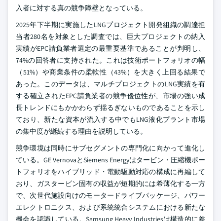
入者に対する真の競争障壁となっている。
2025年下半期に実施したLNGプロジェクト開発組織の調達担
当者280名を対象とした調査では、巨大プロジェクトの納入
実績がEPC請負業者選定の最重要基準であることが判明し、
74%の回答者に支持された。これは技術ポートフォリオの幅
（51%）や商業条件の柔軟性（43%）を大きく上回る結果で
あった。このデータは、マルチプロジェクトのLNG実績を有
する確立されたEPC請負業者の競争優位性が、市場の強い成
長トレンドにもかかわらず揺るぎないものであることを示し
ており、新たな資本が流入する中でもLNG液化プラント市場
の集中度が継続する理由を説明している。
競争環境は同時にサブセグメントの専門化に向かって進化し
ている。GE VernovaとSiemens Energyはタービン・圧縮機ポー
トフォリオをハイブリッド・電動駆動対応の構成に再編して
おり、ガスタービン固有の収益が短期的には希薄化する一方
で、次世代施設向けのモータードライブパッケージ、パワー
エレクトロニクス、および系統統合システムにおける新たな
機会を認識している。Samsung Heavy Industriesは構造的に差