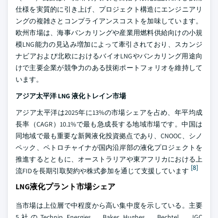
仕様を実質的に引き上げ、プロジェクト構造にエンジニアリ
ングの複雑さとコンプライアンスコストを加味しています。
欧州市場は、海事バンカリングや産業用燃料供給向けの小規
模LNG能力の見込み増加によって牽引されており、スカンジ
ナビアおよび北欧におけるバイオLNGやバンカリング用途向
けで主要企業が競争力のある技術ポートフォリオを維持して
います。
アジア太平洋 LNG 液化トレイン市場
アジア太平洋は2025年に13%の市場シェアを占め、年平均成
長率（CAGR）10.1%で最も急成長する地域市場です。中国は
同地域で最も重要な新興液化投資拠点であり、CNOOC、シノ
ペック、ペトロチャイナが国内沿岸部の液化プロジェクトを
推進するとともに、オーストラリアや東アフリカにおける上
[8]
流FIDを長期引取契約や株式参加を通じて支援しています
LNG液化プラント市場シェア
当市場は上位層で中程度から高い集中度を示している。主要
5社のTechnip Energies、Baker Hughes、Bechtel、JGC