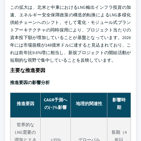
この拡大は、北米と中東におけるLNG輸出インフラ投資の加
速、エネルギー安全保障政策の構造的転換によるLNG多様化
供給チェーンへのシフト、そして電化・モジュール式プラン
トアーキテクチャの同時採用により、プロジェクト当たりの
資本投下額が増加していることが基盤となっています。2026
年には市場規模が148億米ドルに達すると見込まれており、こ
れは前年比9.6%増に相当し、新規プロジェクトの開始活動が
短期的な視野で集中していることを反映しています。
主要な推進要因
推進要因の影響分析
CAGR予測へ
影響時
推進要因
地理的関連性
の(~)%影響
期
世界的な
LNG需要の
長期（4
増加とエネ
+35%
グローバル
年以