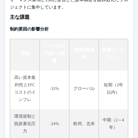
ジェクトに集中しています。
主な課題
制約要因の影響分析
(~) % CAGR
地理的関連
影響タイム
課題
予測への影
性
ライン
響
高い資本集
約性とEPC
短期（2年
-32%
グローバル
コストのイ
以内）
ンフレ
環境規制と
中期（2～4
脱炭素化圧
-24%
欧州、北米
年）
力