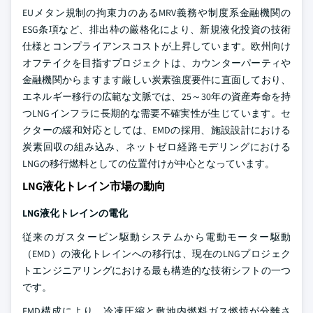
EUメタン規制の拘束力のあるMRV義務や制度系金融機関の
ESG条項など、排出枠の厳格化により、新規液化投資の技術
仕様とコンプライアンスコストが上昇しています。欧州向け
オフテイクを目指すプロジェクトは、カウンターパーティや
金融機関からますます厳しい炭素強度要件に直面しており、
エネルギー移行の広範な文脈では、25～30年の資産寿命を持
つLNGインフラに長期的な需要不確実性が生じています。セ
クターの緩和対応としては、EMDの採用、施設設計における
炭素回収の組み込み、ネットゼロ経路モデリングにおける
LNGの移行燃料としての位置付けが中心となっています。
LNG液化トレイン市場の動向
LNG液化トレインの電化
従来のガスタービン駆動システムから電動モーター駆動
（EMD）の液化トレインへの移行は、現在のLNGプロジェク
トエンジニアリングにおける最も構造的な技術シフトの一つ
です。
EMD構成により、冷凍圧縮と敷地内燃料ガス燃焼が分離さ