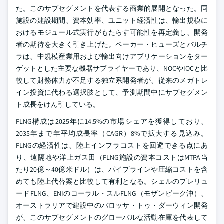
た。このサブセグメントを代表する商業的展開となった。同
施設の建設期間、資本効率、ユニット経済性は、輸出規模に
おけるモジュール式実行がもたらす可能性を再定義し、開発
者の期待を大きく引き上げた。ベーカー・ヒューズとバルチ
ラは、中規模産業用および輸出向けアプリケーションをター
ゲットとした主要な機器サプライヤーであり、NOCやIOCと比
較して財務体力が不足する独立系開発者が、従来のメガトレ
イン投資に代わる選択肢として、予測期間中にサブセグメン
ト成長をけん引している。
FLNG構成は2025年に14.5%の市場シェアを獲得しており、
2035年まで年平均成長率（CAGR）8%で拡大する見込み。
FLNGの経済性は、陸上インフラコストを回避できる点にあ
り、遠隔地や洋上ガス田（FLNG施設の資本コストはMTPA当
たり20億～40億米ドル）は、パイプラインや圧縮コストを含
めても陸上代替案と比較して有利となる。シェルのプレリュ
ードFLNG、ENIのコーラル・スルFLNG（モザンビーク沖）、
オーストラリアで建設中のバロッサ・トゥ・ダーウィン開発
が、このサブセグメントのグローバルな活動在庫を代表して