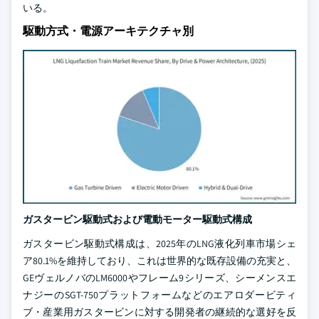
いる。
駆動方式・電源アーキテクチャ別
ガスタービン駆動式および電動モーター駆動式構成
ガスタービン駆動式構成は、2025年のLNG液化列車市場シェ
ア80.1%を維持しており、これは世界的な既存設備の充実と、
GEヴェルノバのLM6000やフレーム9シリーズ、シーメンスエ
ナジーのSGT-750プラットフォームなどのエアロダービティ
ブ・産業用ガスタービンに対する開発者の継続的な選好を反