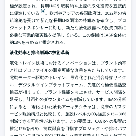
標が設定され、長期LNG引取契約や上流の液化投資を直接的
[4]
に促進している
。欧州やアジアの各国政府は、2022年の供
給途絶を受けて新たな長期LNG調達の枠組みを確立し、プロ
ジェクトスポンサーに対し、新たな液化設備への投資判断に
必要な商業的確実性を提供している。この要因はCAGR全体の
約18%を占めると推定される。
液化効率と排出削減の技術革新
液化トレイン技術におけるイノベーションは、プラント効率
と排出プロファイルの測定可能な改善をもたらしています。
電動モーター駆動のトレイン、最適化された混合冷媒サイク
ル、デジタルツインプラットフォーム、先進的な極低温熱交
換器が相まって、プラント性能を向上させ、サービス間隔を
延長し、計画外のダウンタイムを削減しています。IEAの分析
によると、電化された液化アーキテクチャは、従来のガスタ
ービン駆動構成と比較して、施設レベルのCO₂強度を15～30%
削減できる可能性があります。この要因は、CAGRへの影響の
推定12%を占め、制度融資を目指すプロジェクトや排出パフ
ォーマンス条項とESGに整合した資本構造を組み込んだプロ