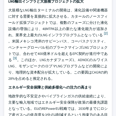
LNG輸出インフラと大規模プロジェクトの拡大
大規模なLNG輸出ターミナルの開発は、液化設備や関連機器
に対する需要を直接的に拡大させる。カタールのノースフィ
ールド拡張プロジェクトでは、複数のフェーズに分けた液化
設備の増強により、48MTPA以上の新たな液化能力が追加さ
[2]
れ、業界史上最大のLNGインフラプログラムとなっている
。米国メキシコ湾岸のサビーンパス、コーパスクリスティ、
ベンチャーグローバル社のプラークマインズLNGプロジェク
トでは、合わせて400億米ドルを超えるEPC契約が進行中であ
[3]
る
。このほか、LNGカナダフェーズ1、ADNOCのルワイス
LNG、モザンビークのロブマLNGプログラムなどの開発によ
り、地理的な資本配分が拡大している。この要因はCAGRの約
28%を占めると推定される。
エネルギー安全保障と供給多様化への注力の高まり
地政学的な不安定さやパイプラインガスの供給途絶により、
主要な輸入地域ではエネルギー安全保障が政策の最優先課題
となっている。EUのREPowerEU戦略では、2030年までにロシ
ア産ガスへの依存度を3分の2削減するという拘束力のある目