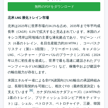
無料のPDFをダウンロード
北米 LNG 液化トレイン市場
北米は2025年に世界市場の34.1%を占め、2035年まで年平均成
長率（CAGR）6.1%で拡大すると見込まれています。米国のメ
キシコ湾岸は同地域の主要な液化拠点であり、サビーン・パ
ス（6基のトレイン、名目生産能力約30 MTPA）、コーパスク
リスティ（第1～3段階）、フリーポートLNG、キャメロン
LNG、ベンチャー・グローバルのプラークミンズLNG（2024
年12月に初生産を達成し、世界で最も迅速に建設されたグリ
ーンフィールドLNG施設の一つ）など、稼働中および建設中
の輸出能力が存在します。
米国エネルギー省による非FTA諸国向けLNG輸出の承認枠組み
は、長期引取契約を可能にし、相次ぐFID（最終投資決定）を
[6]
支えています
。カナダのLNGカナダフェーズ1（14 MTPAの
2基のトレイン、ブリティッシュコロンビア州キティマッ
ト）は、シェル、ペトロナス、ペトロチャイナ、三菱、韓国