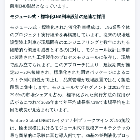
商用EMD製品となっています。
モジュール式・標準化LNG列車設計の急速な採用
モジュール式・標準化された液化列車構成は、LNG業界全体
のプロジェクト実行経済を再構築しています。従来の現場建
設型陸上列車が現場固有のエンジニアリングと数年にわたる
段階的な調達を必要とするのに対し、モジュール設計は事前
に製造された工場製作のプロセスモジュールに依存し、現地
で組み立てられます。このアプローチにより、建設期間が推
定20～30%短縮され、標準化された調達パッケージによるコ
スト予測可能性が向上し、品質管理が現場設置ではなく製造
段階に集中します。モジュールサブセグメントは2025年に
29.6%の市場シェアを占め、標準化された実行方法の採用が
広がるにつれて2035年まで年平均成長率7.3%で市場平均を上
回る成長が見込まれています。
Venture Global LNGのルイジアナ州プラークマインズLNG施設
は、輸出規模におけるモジュール式中規模アーキテクチャの
最も商業的に示唆に富む導入例です。36基の並列液化ブロッ