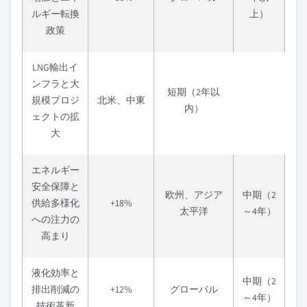
ルギー転換
上）
政策
LNG輸出イ
ンフラと大
短期（2年以
規模プロジ
北米、中東
内）
ェクトの拡
大
エネルギー
安全保障と
欧州、アジア
中期（2
供給多様化
+18%
太平洋
～4年）
への注力の
高まり
液化効率と
中期（2
排出削減の
+12%
グローバル
～4年）
技術革新