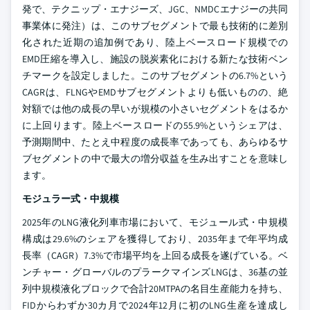
発で、テクニップ・エナジーズ、JGC、NMDCエナジーの共同
事業体に発注）は、このサブセグメントで最も技術的に差別
化された近期の追加例であり、陸上ベースロード規模での
EMD圧縮を導入し、施設の脱炭素化における新たな技術ベン
チマークを設定しました。このサブセグメントの6.7%という
CAGRは、FLNGやEMDサブセグメントよりも低いものの、絶
対額では他の成長の早いが規模の小さいセグメントをはるか
に上回ります。陸上ベースロードの55.9%というシェアは、
予測期間中、たとえ中程度の成長率であっても、あらゆるサ
ブセグメントの中で最大の増分収益を生み出すことを意味し
ます。
モジュラー式・中規模
2025年のLNG液化列車市場において、モジュール式・中規模
構成は29.6%のシェアを獲得しており、2035年まで年平均成
長率（CAGR）7.3%で市場平均を上回る成長を遂げている。ベ
ンチャー・グローバルのプラークマインズLNGは、36基の並
列中規模液化ブロックで合計20MTPAの名目生産能力を持ち、
FIDからわずか30カ月で2024年12月に初のLNG生産を達成し