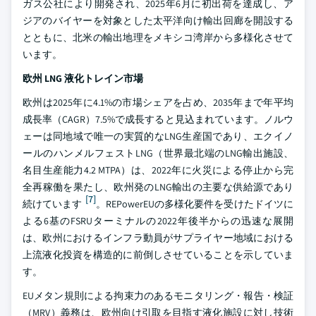
ガス公社により開発され、2025年6月に初出荷を達成し、ア
ジアのバイヤーを対象とした太平洋向け輸出回廊を開設する
とともに、北米の輸出地理をメキシコ湾岸から多様化させて
います。
欧州 LNG 液化トレイン市場
欧州は2025年に4.1%の市場シェアを占め、2035年まで年平均
成長率（CAGR）7.5%で成長すると見込まれています。ノルウ
ェーは同地域で唯一の実質的なLNG生産国であり、エクイノ
ールのハンメルフェストLNG（世界最北端のLNG輸出施設、
名目生産能力4.2 MTPA）は、2022年に火災による停止から完
全再稼働を果たし、欧州発のLNG輸出の主要な供給源であり
[7]
続けています
。REPowerEUの多様化要件を受けたドイツに
よる6基のFSRUターミナルの2022年後半からの迅速な展開
は、欧州におけるインフラ動員がサプライヤー地域における
上流液化投資を構造的に前倒しさせていることを示していま
す。
EUメタン規則による拘束力のあるモニタリング・報告・検証
（MRV）義務は、欧州向け引取を目指す液化施設に対し技術