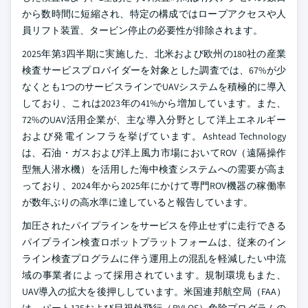
から数時間に短縮され、特定の構成ではロープアクセスや人
員リフト装置、タービン停止の必要性が排除されます。
2025年第3四半期に実施した、北米および欧州の180社の産業
検査サービスプロバイダーを対象とした調査では、67%が少
なくとも1つのサービスラインでUAVシステムを積極的に導入
しており、これは2023年の41%から増加しています。また、
72%のUAV活用企業が、主な導入分野として洋上エネルギー
および発電インフラを挙げています。Ashtead Technology
は、石油・ガスおよび洋上風力市場においてROV（遠隔操作
型無人潜水機）を活用した海中検査システムへの需要が高ま
っており、2024年から2025年にかけて専門ROV機器の稼働率
が数年ぶりの高水準に達していると報告しています。
加圧されたパイプラインをサービスを停止せずに走行できる
パイプライン検査ロボットプラットフォームは、従来のイン
ライン検査プログラムに伴う運用上の混乱を軽減したい中流
域の事業者によって採用されています。規制環境もまた、
UAV導入の拡大を後押ししています。米国連邦航空局（FAA）