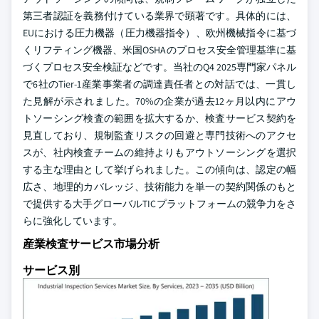
第三者認証を義務付けている業界で顕著です。具体的には、
EUにおける圧力機器（圧力機器指令）、欧州機械指令に基づ
くリフティング機器、米国OSHAのプロセス安全管理基準に基
づくプロセス安全検証などです。当社のQ4 2025専門家パネル
で6社のTier-1産業事業者の調達責任者との対話では、一貫し
た見解が示されました。70%の企業が過去12ヶ月以内にアウ
トソーシング検査の範囲を拡大するか、検査サービス契約を
見直しており、規制監査リスクの回避と専門技術へのアクセ
スが、社内検査チームの維持よりもアウトソーシングを選択
する主な理由として挙げられました。この傾向は、認定の幅
広さ、地理的カバレッジ、技術能力を単一の契約関係のもと
で提供する大手グローバルTICプラットフォームの競争力をさ
らに強化しています。
産業検査サービス市場分析
サービス別