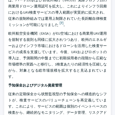
は、パート135および目視外飛行（BVLOS）免除プログラムの
商業用ドローン運用認可を拡大し、これによりインフラ回廊
におけるUAV検査サービスの導入範囲が実質的に拡大され、
従来の規制枠組みでは運用上制限されていた長距離自律検査
[7]
ミッションが可能になりました
。
欧州航空安全機関（EASA）がEU空域における商業用UAV運用
を規制する規則も同様に拡大されつつあり、欧州のエネルギ
ーおよびインフラ市場におけるドローンを活用した検査サー
ビスの成長を支援しています。今後、UAVおよびロボットの
導入は、予測期間の中盤までに初期採用者の段階から広範な
市場標準の実践へと移行し、1検査あたりの経済性を圧縮しな
がら、対象となる総市場規模を拡大すると見込まれていま
す。
予知保全およびデジタル資産管理
従来の定期保全から状態監視型の予知保全への構造的なシフ
トが、検査サービスのバリューチェーンを再定義していま
す。これにより、サービスの範囲は個別のイベントベースの
検査から、継続的なモニタリング、データ管理、リスクアド