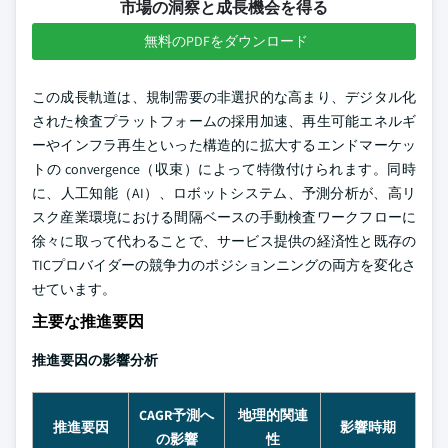
市場の洞察と成長機会を得る
無料のPDFをダウンロード
この成長軌道は、規制需要の非選択的な高まり、デジタル化
された検査プラットフォームの採用加速、再生可能エネルギ
ーやインフラ再生といった構造的に拡大するエンドマーケッ
トの convergence（収束）によって特徴付けられます。同時
に、人工知能（AI）、ロボットシステム、予測分析が、高リ
スク産業環境における間隔ベースの手動検査ワークフローに
徐々に取って代わることで、サービス提供の経済性と既存の
TICプロバイダーの競争力のポジションニングの両方を変化さ
せています。
主要な推進要因
推進要因の影響分析
CAGR予測へ
地理的関連
推進要因
影響時期
の影響
性