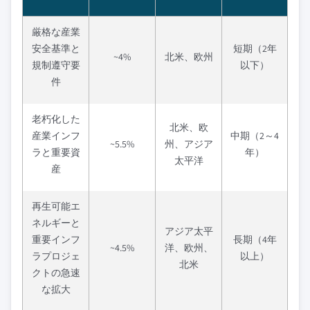
厳格な産業
安全基準と
短期（2年
~4%
北米、欧州
規制遵守要
以下）
件
老朽化した
北米、欧
産業インフ
中期（2～4
~5.5%
州、アジア
ラと重要資
年）
太平洋
産
再生可能エ
ネルギーと
アジア太平
重要インフ
長期（4年
~4.5%
洋、欧州、
ラプロジェ
以上）
北米
クトの急速
な拡大