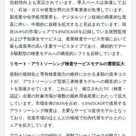
信頼性向上も実証されています。導入ペースは加速してお
り、石油・ガスや発電分野の大手事業者が先導しています。
製造業や化学処理業界も、デジタルツイン技術の商業的な普
及に伴い、中期的に規模を拡大すると見込まれています。現
在14.4%の市場シェアで5.8%のCAGRを記録している状態監視
および予知保全サービスは、産業検査サービス市場において
最も成長率の高い主要サービスタイプであり、継続的でデー
タ駆動型の検査モデルへの構造的シフトを反映しています。
リモート・アウトソーシング検査サービスモデルの需要拡大
規制の複雑化と専有検査能力の維持にかかる多額の資本コス
トが、アウトソーシング型第三者検査モデルへの構造的シフ
トを加速させています。これにより、確立されたTIC（検査・
認証）企業の対象市場が複数の最終用途産業にわたって拡大
しています。市場全体の62%を占め、5.5%のCAGRで成長する
アウトソーシング検査は、主要なサービス提供モデルとなっ
ており、先進市場のほとんどの地域で社内代替モデルとのシ
ェアを拡大しています。
アウトソーシングの傾向は、規制フレームワークが独立した