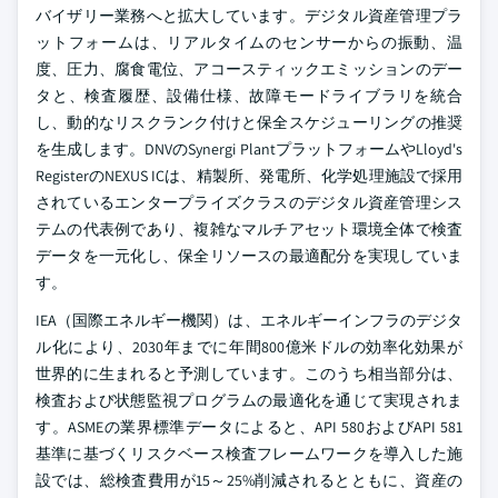
バイザリー業務へと拡大しています。デジタル資産管理プラ
ットフォームは、リアルタイムのセンサーからの振動、温
度、圧力、腐食電位、アコースティックエミッションのデー
タと、検査履歴、設備仕様、故障モードライブラリを統合
し、動的なリスクランク付けと保全スケジューリングの推奨
を生成します。DNVのSynergi PlantプラットフォームやLloyd's
RegisterのNEXUS ICは、精製所、発電所、化学処理施設で採用
されているエンタープライズクラスのデジタル資産管理シス
テムの代表例であり、複雑なマルチアセット環境全体で検査
データを一元化し、保全リソースの最適配分を実現していま
す。
IEA（国際エネルギー機関）は、エネルギーインフラのデジタ
ル化により、2030年までに年間800億米ドルの効率化効果が
世界的に生まれると予測しています。このうち相当部分は、
検査および状態監視プログラムの最適化を通じて実現されま
す。ASMEの業界標準データによると、API 580およびAPI 581
基準に基づくリスクベース検査フレームワークを導入した施
設では、総検査費用が15～25%削減されるとともに、資産の