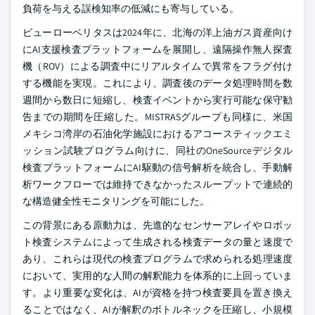
負荷を与える誤検知率の低減にも寄与している。
ビューローベリタスは2024年に、北海の洋上油ガス資産向け
にAI支援検査プラットフォームを展開し、遠隔操作無人探査
機（ROV）による調査中にリアルタイムで異常をフラグ付け
する機能を実現。これにより、調査後のデータ処理時間を数
週間から数日に短縮し、検査イベントから実行可能な保守勧
告までの期間を圧縮した。MISTRASグループも同様に、米国
メキシコ湾岸の石油化学施設におけるアコースティックエミ
ッション試験プログラム向けに、同社のOneSourceデジタル
検査プラットフォームにAI駆動の信号解析を統合し、手動解
析ワークフローでは維持できなかったスループットで連続的
な構造健全性モニタリングを可能にした。
この背景にある原動力は、先進的なセンサーアレイやロボッ
ト検査システムによって生成される検査データの量と速度で
あり、これらは現代の検査プログラムで求められる処理速度
において、実用的な人間の解釈能力を体系的に上回っていま
す。より重要な変化は、AIが資格を持つ検査要員を置き換え
ることではなく、AIが解釈のボトルネックを圧縮し、小規模