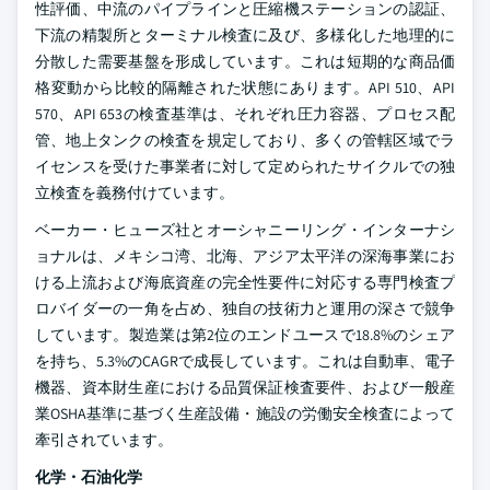
性評価、中流のパイプラインと圧縮機ステーションの認証、
下流の精製所とターミナル検査に及び、多様化した地理的に
分散した需要基盤を形成しています。これは短期的な商品価
格変動から比較的隔離された状態にあります。API 510、API
570、API 653の検査基準は、それぞれ圧力容器、プロセス配
管、地上タンクの検査を規定しており、多くの管轄区域でラ
イセンスを受けた事業者に対して定められたサイクルでの独
立検査を義務付けています。
ベーカー・ヒューズ社とオーシャニーリング・インターナシ
ョナルは、メキシコ湾、北海、アジア太平洋の深海事業にお
ける上流および海底資産の完全性要件に対応する専門検査プ
ロバイダーの一角を占め、独自の技術力と運用の深さで競争
しています。製造業は第2位のエンドユースで18.8%のシェア
を持ち、5.3%のCAGRで成長しています。これは自動車、電子
機器、資本財生産における品質保証検査要件、および一般産
業OSHA基準に基づく生産設備・施設の労働安全検査によって
牽引されています。
化学・石油化学