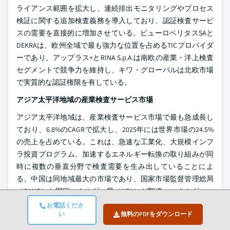
ライアンス範囲を拡大し、連続排出モニタリングやプロセス
検証に関する追加検査義務を導入しており、認証検査サービ
スの需要を直接的に増加させている。ビューロベリタスSAと
DEKRAは、欧州全域で最も強力な位置を占めるTICプロバイダ
ーであり、アップラス+とRINA S.p.A.は南欧の産業・洋上検査
セグメントで競争力を維持し、キワ・グローバルは北欧市場
で実質的な認証権限を有している。
アジア太平洋地域の産業検査サービス市場
アジア太平洋地域は、産業検査サービス市場で最も急成長し
ており、6.8%のCAGRで拡大し、2025年には世界市場の24.5%
の売上を占めている。これは、急速な工業化、大規模インフ
ラ投資プログラム、加速するエネルギー転換の取り組みが同
時に複数の垂直分野で検査需要を生み出していることによ
る。中国は同地域最大の市場であり、国家市場監督管理総局
（SAMR）と国家エネルギー局（NEA）が製造、エネルギー、
インフラセクターの検査要件を管理しており、中国強制認証
お電話くださ
い
無料のPDFをダウンロード
（CCC）フレームワークが幅広い産業機器カテゴリーに対し
て第三者検査を義務付けており、世界最大の製造拠点におけ