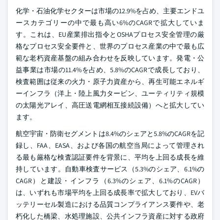
化学・石油化学セクターは市場の12.9%を占め、主要エンドユ
ースカテゴリーの中で最も高い6%のCAGRで拡大していま
す。これは、EU産業排出指令とOSHAプロセス安全管理の厳
格なプロセス安全要件と、世界のプロセス産業の中で最も広
範な老朽資産基盤の組み合わせを反映しています。発電・公
益事業は市場の11.4%を占め、5.8%のCAGRで成長しており、
検査範囲は従来の火力・原子力資産から、再生可能エネルギ
ーインフラ（洋上・陸上風力タービン、ユーティリティ規模
の太陽光アレイ、高圧送電網相互接続設備）へと拡大してい
ます。
航空宇宙・防衛セグメントは8.4%のシェアと5.8%のCAGRを記
録し、FAA、EASA、および各国の航空当局によって管理され
る最も厳格な検査認証要件を背景に、平均を上回る成長を維
持しています。自動車検査サービス（5.3%のシェア、6.1%の
CAGR）と建設・インフラ（6.3%のシェア、6.1%のCAGR）
は、いずれも市場平均を上回る成長率で拡大しており、EVバ
ッテリーセル製造における品質コンプライアンス要件や、老
朽化した橋梁、水処理施設、公共インフラ資産に対する政府