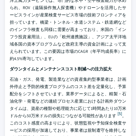
洋上風力タービンでは、専門的な水中・空中検査能力が求め
られ、ROV（遠隔操作無人探査機）やドローンを活用したサ
ービスラインが産業検査サービス市場の技術フロンティアを
担っています。橋梁・トンネル・水道システム・鉄道網など
のインフラ検査も同様に需要が高まっており、米国の「イン
フラ投資雇用法」、EUの「欧州連携施設」、アジア太平洋地
域各国の資本プログラムなど政府主導の資金計画によって支
えられています。この要因は市場のCAGR（年平均成長率）に
約4.5%寄与しています。
ダウンタイムとメンテナンスコスト削減への注力拡大
石油・ガス、発電、製造業などの資産集約型事業者は、計画
外停止と予防的検査プログラムのコスト差を定量化し、予算
配分をシフトさせています。業界データによると、精製・石
油化学・発電などの連続プロセス産業における計画外ダウン
タイムは、資産の種類や処理能力に応じて1時間あたり10万米
[5]
ドルから50万米ドルの損失につながる可能性があります
。
このコスト感度の高まりにより、状態監視や予知保全検査サ
ービスの採用が加速しており、事業者は規制遵守を維持しな