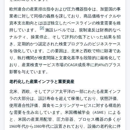
欧州連合の産業排出指令および圧力機器指令は、加盟国の事
業者に対して同様の義務を課しており、商品価格サイクルや
資本支出動向とはほぼ独立したベースラインの検査需要を維
[2]
持しています。
施設レベルでは、規制違反は財務的なペ
ナルティ、操業停止、そして評判の低下といった結果を招
き、定期的かつ認定された検査プログラムのビジネスケース
を強化しています。この要因は、北米と西欧で特に顕著であ
り、執行機関が検査間隔と文書化基準を段階的に厳格化して
おり、産業検査サービス市場のCAGR成長率に約4%のプラス
影響を与えています。
老朽化した産業インフラと重要資産
北米、西欧、そしてアジア太平洋の一部にわたる産業インフ
ラの大部分は、設計寿命を超えて稼働しており、状態評価、
使用適合性評価、腐食モニタリングサービスに対する構造的
な需要を生み出しています。米国機械学会（ASME）による
と、米国の産業用配管、圧力容器、プロセス機器の多くが
1960年代から1980年代に設置されており、設備の老朽化に伴