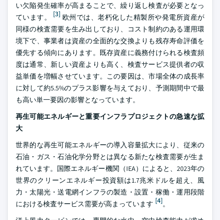
い欠陥発生確率が高まることで、繰り返し検査が必要となっ
[3]
ています。
欧州では、老朽化した精製所や発電所資産が
同様の検査需要を生み出しており、コスト制約のある運用環
境下で、事業者は資産の全面的な交換よりも残存寿命評価を
優先する傾向にあります。既存資産に義務付けられる検査頻
度は通常、新しい資産よりも高く、検査サービス提供者の収
益単価を増幅させています。この要因は、市場全体の成長率
に対して約5.5%のプラス影響を与えており、予測期間中で最
も高い単一要因の影響となっています。
再生可能エネルギーと重要インフラプロジェクトの急速な拡
大
世界的な再生可能エネルギーの導入容量拡大により、従来の
石油・ガス・石油化学分野とは異なる新たな検査需要が生ま
れています。国際エネルギー機関（IEA）によると、2023年の
世界のクリーンエネルギー投資額は1.7兆米ドルを超え、風
力・太陽光・送電網インフラの製造・設置・稼働・運用段階
[4]
における検査サービス需要が高まっています
。