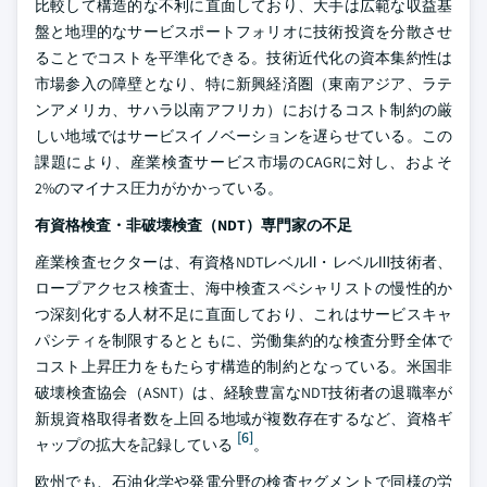
比較して構造的な不利に直面しており、大手は広範な収益基
盤と地理的なサービスポートフォリオに技術投資を分散させ
ることでコストを平準化できる。技術近代化の資本集約性は
市場参入の障壁となり、特に新興経済圏（東南アジア、ラテ
ンアメリカ、サハラ以南アフリカ）におけるコスト制約の厳
しい地域ではサービスイノベーションを遅らせている。この
課題により、産業検査サービス市場のCAGRに対し、およそ
2%のマイナス圧力がかかっている。
有資格検査・非破壊検査（NDT）専門家の不足
産業検査セクターは、有資格NDTレベルⅡ・レベルⅢ技術者、
ロープアクセス検査士、海中検査スペシャリストの慢性的か
つ深刻化する人材不足に直面しており、これはサービスキャ
パシティを制限するとともに、労働集約的な検査分野全体で
コスト上昇圧力をもたらす構造的制約となっている。米国非
破壊検査協会（ASNT）は、経験豊富なNDT技術者の退職率が
新規資格取得者数を上回る地域が複数存在するなど、資格ギ
[6]
ャップの拡大を記録している
。
欧州でも、石油化学や発電分野の検査セグメントで同様の労