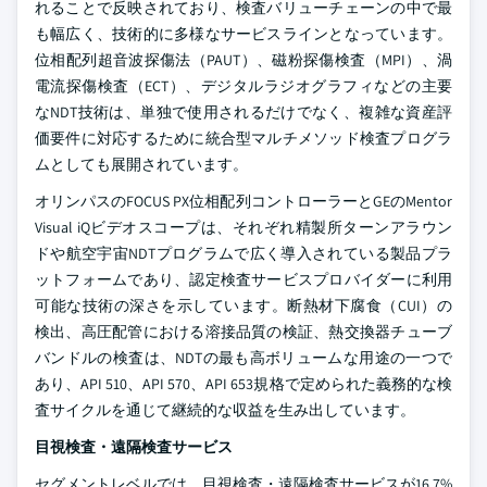
れることで反映されており、検査バリューチェーンの中で最
も幅広く、技術的に多様なサービスラインとなっています。
位相配列超音波探傷法（PAUT）、磁粉探傷検査（MPI）、渦
電流探傷検査（ECT）、デジタルラジオグラフィなどの主要
なNDT技術は、単独で使用されるだけでなく、複雑な資産評
価要件に対応するために統合型マルチメソッド検査プログラ
ムとしても展開されています。
オリンパスのFOCUS PX位相配列コントローラーとGEのMentor
Visual iQビデオスコープは、それぞれ精製所ターンアラウン
ドや航空宇宙NDTプログラムで広く導入されている製品プラ
ットフォームであり、認定検査サービスプロバイダーに利用
可能な技術の深さを示しています。断熱材下腐食（CUI）の
検出、高圧配管における溶接品質の検証、熱交換器チューブ
バンドルの検査は、NDTの最も高ボリュームな用途の一つで
あり、API 510、API 570、API 653規格で定められた義務的な検
査サイクルを通じて継続的な収益を生み出しています。
目視検査・遠隔検査サービス
セグメントレベルでは、目視検査・遠隔検査サービスが16.7%