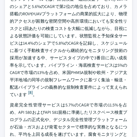
のシェアと5.6%のCAGRで第2位の地位を占めており、カメラ
搭載のROVやUAVプラットフォームの商業的拡大により、物理
的アクセスが困難な密閉空間や高所環境においても安全性リ
スクと1回あたりの検査コストを大幅に低減しながら、目視に
よる状態評価を可能にしています。状態監視と予知保全サー
ビスは14.4%のシェアで5.8%のCAGRを記録し、スケジュール
に基づく手動検査サイクルから継続的なモニタリング技術の
採用が加速する中、サービスタイプの中で3番目に高い成長
率を示しています。パイプライン・海底検査サービスは5%の
CAGRで市場の13%を占め、米国PHMSA規制や欧州・アジア太
平洋地域の同等の規制フレームワークに基づく集油・輸送・
配送パイプラインの義務的な規制検査要件によって支えられ
[8]
ています
。
資産完全性管理サービスは5.7%のCAGRで市場の11.5%を占
め、API 580およびAPI 581規格に準拠したリスクベース検査プ
ログラムの正式化や、デジタル完全性管理プラットフォーム
が石油・ガスおよび発電セクターで標準的な実務となるにつ
れ、平均を上回る成長を遂げています。腐食モニタリングと