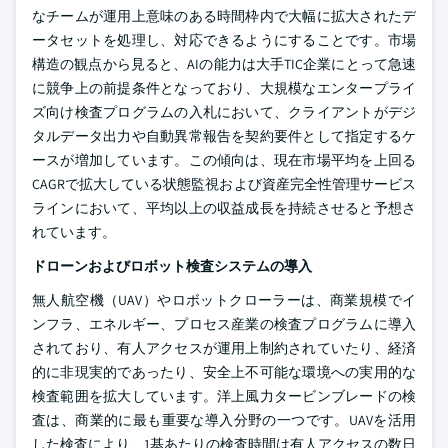
なチームが運用上意味のある時間枠内で大幅に拡大されたデ
ータセットを処理し、対応できるようにすることです。市場
構造の観点から見ると、AIの能力は大手TIC企業にとって急速
に競争上の前提条件となっており、大規模なエンタープライ
ズ向け検査プログラムの入札において、クライアントがデジ
タルデータ出力や自動異常報告を契約要件として指定するケ
ースが増加しています。この傾向は、現在市場平均を上回る
CAGRで拡大している状態監視および資産完全性管理サービス
ラインにおいて、平均以上の収益成長を持続させると予想さ
れています。
ドローンおよびロボット検査システムの導入
無人航空機（UAV）やロボットクローラーは、商業規模でイ
ンフラ、エネルギー、プロセス産業の検査プログラムに導入
されており、有人アクセスが運用上制約されていたり、経済
的に非現実的であったり、安全上不可能な環境への実用的な
検査範囲を拡大しています。洋上風力タービンブレードの検
査は、商業的に最も重要な導入分野の一つです。UAVを活用
した検査により、1基あたりの検査時間は有人アクセスの数日