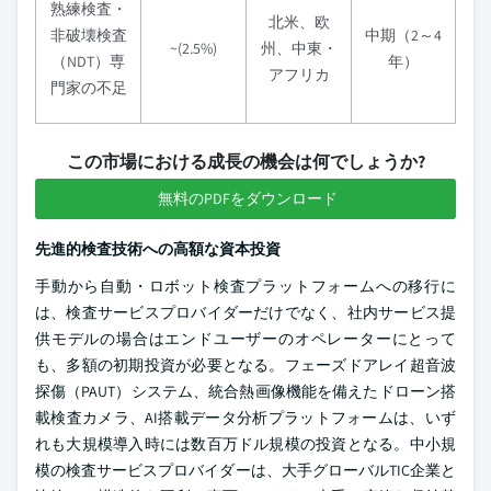
熟練検査・
北米、欧
非破壊検査
中期（2～4
~(2.5%)
州、中東・
（NDT）専
年）
アフリカ
門家の不足
この市場における成長の機会は何でしょうか?
無料のPDFをダウンロード
先進的検査技術への高額な資本投資
手動から自動・ロボット検査プラットフォームへの移行に
は、検査サービスプロバイダーだけでなく、社内サービス提
供モデルの場合はエンドユーザーのオペレーターにとって
も、多額の初期投資が必要となる。フェーズドアレイ超音波
探傷（PAUT）システム、統合熱画像機能を備えたドローン搭
載検査カメラ、AI搭載データ分析プラットフォームは、いず
れも大規模導入時には数百万ドル規模の投資となる。中小規
模の検査サービスプロバイダーは、大手グローバルTIC企業と