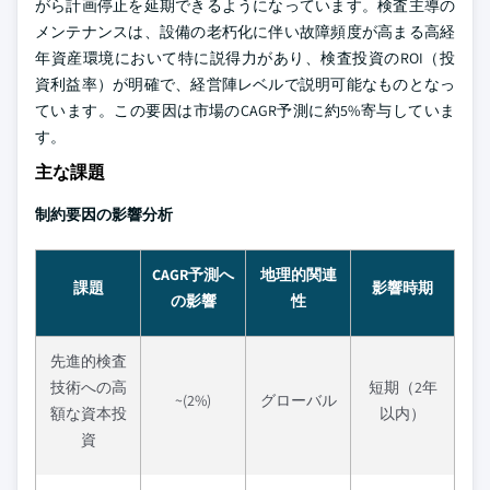
がら計画停止を延期できるようになっています。検査主導の
メンテナンスは、設備の老朽化に伴い故障頻度が高まる高経
年資産環境において特に説得力があり、検査投資のROI（投
資利益率）が明確で、経営陣レベルで説明可能なものとなっ
ています。この要因は市場のCAGR予測に約5%寄与していま
す。
主な課題
制約要因の影響分析
CAGR予測へ
地理的関連
課題
影響時期
の影響
性
先進的検査
技術への高
短期（2年
~(2%)
グローバル
額な資本投
以内）
資