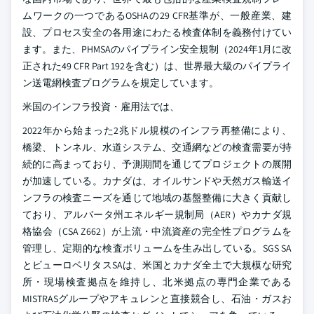
ムワークの一つであるOSHAの29 CFR基準が、一般産業、建
設、プロセス安全の各用途にわたる検査体制を義務付けてい
ます。また、PHMSAのパイプライン安全規制（2024年1月に改
正された49 CFR Part 192を含む）は、世界最大級のパイプライ
ン送電網検査プログラムを規定しています。
米国のインフラ投資・雇用法では、
2022年から始まった2兆ドル規模のインフラ再整備により、
橋梁、トンネル、水道システム、交通網などの検査需要が持
続的に高まっており、予測期間を通じてプロジェクトの展開
が加速している。カナダは、オイルサンドや天然ガス輸送イ
ンフラの検査ニーズを通じて地域の基盤整備に大きく貢献し
ており、アルバータ州エネルギー規制局（AER）やカナダ規
格協会（CSA Z662）が上流・中流資産の完全性プログラムを
管理し、定期的な検査ボリュームを生み出している。SGS SA
とビューロベリタスSAは、米国とカナダ全土で大規模な研究
所・現場検査拠点を維持し、北米拠点の専門企業である
MISTRASグループやアキュレンと直接競合し、石油・ガスお