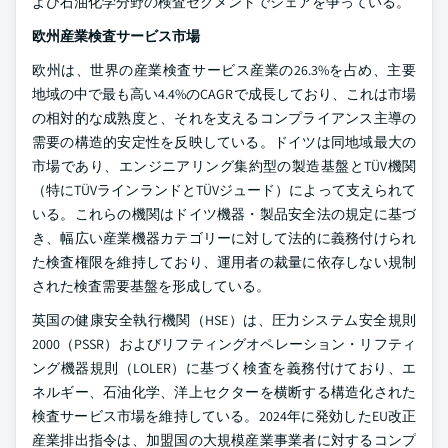
よび石油化学分野の検査セグメントでシェアを争っている。
欧州産業検査サービス市場
欧州は、世界の産業検査サービス産業の26.3%を占め、主要
地域の中で最も高い4.4%のCAGRで成長しており、これは市場
の相対的な成熟度と、それを支えるコンプライアンス主導の
需要の構造的安定性を反映している。ドイツは同地域最大の
市場であり、エンジニアリング集約型の製造基盤とTÜV機関
（特にTÜVラインランドとTÜVジュード）によって支えられて
いる。これらの機関はドイツ機器・製品安全法の規定に基づ
き、幅広い産業機器カテゴリーに対して法的に義務付けられ
た検査権限を維持しており、運用者の裁量に依存しない規制
された検査需要基盤を形成している。
英国の健康安全執行機関（HSE）は、圧力システム安全規則
2000（PSSR）およびリフティングオペレーション・リフティ
ング機器規則（LOLER）に基づく検査を義務付けており、エ
ネルギー、石油化学、洋上セクターを横断する構造化された
検査サービス市場を維持している。2024年に発効したEU改正
産業排出指令は、加盟国の大規模産業事業者に対するコンプ