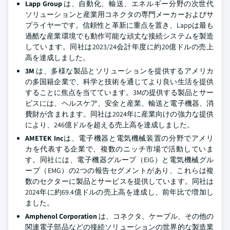
Lapp Group
は、自動化、輸送、エネルギー分野の次世代
ソリューションと産業用コネクタの専門メーカーおよびサ
プライヤーです。信頼性と革新に重点を置き、Lappは最も
過酷な産業環境でも動作可能な頑丈な接続システムを製造
しています。同社は2023/24会計年度に約20億ドルの売上
高を達成しました。
3M
は、多様な製品とソリューションを提供するアメリカ
の多国籍企業で、科学と技術を通じてより良い生活を提供
することに焦点を当てています。3Mの提供する製品とサー
ビスには、ヘルスケア、安全と産業、輸送と電子機器、消
費財が含まれます。同社は2024年に産業向けの強力な提供
により、246億ドルを超える売上高を達成しました。
AMETEK Inc
は、電子機器と電気機械装置の分野でアメリ
カを代表する企業で、複数のニッチ市場で活動していま
す。同社には、電子機器グループ（EIG）と電気機械グル
ープ（EMG）の2つの報告セグメントがあり、これらは複
数のセクターに製品とサービスを提供しています。同社は
2024年に約69.4億ドルの売上高を達成し、前年比で増加し
ました。
Amphenol Corporation
は、コネクタ、ケーブル、その他の
関連電子部品などの接続ソリューションの世界的な製造業