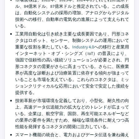
ル、84億米ドル、87億米ドルと推定されている。この成長
は、自動化システムの採用の増加、アナログからデジタル
技術への移行、自動車の電気化の進展によって支えられて
いる。
工業用自動化は引き続き主要な成長要因であり、円形コネ
クタはロボット、センサー、制御システムの運用において
重要な役割を果たしている。
Industry 4.0
への移行と産業用
インターネット・オブ・シングズ（IoT）の普及により、
強固で信頼性の高い接続ソリューションが必要とされ、円
形コネクタの需要がさらに高まっている。さらに、医療業
界が高度な診断および治療装置に依存する傾向が強まって
いることも市場を支えている。これらのコネクタは、ミッ
ションクリティカルな応用において安全で安定した接続を
提供する。
技術革新が市場環境を定義しており、小型化、耐久性の向
上、高速データ伝送能力の拡大などのトレンドが広まって
いる。企業は、航空宇宙、国防、再生可能エネルギーなど
の業界の要件を満たすため、極端な環境条件に耐えつつ高
性能を発揮するコネクタの開発に注力している。
スマート機能の統合と、電力およびデータ伝送を兼ね備え