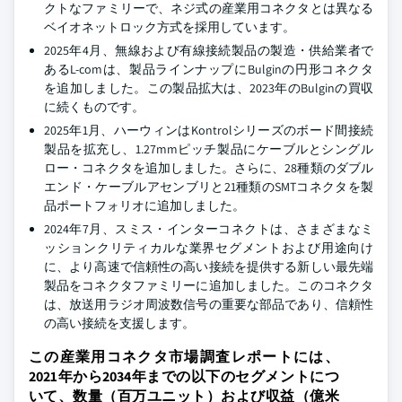
クトなファミリーで、ネジ式の産業用コネクタとは異なる
ベイオネットロック方式を採用しています。
2025年4月、無線および有線接続製品の製造・供給業者で
あるL-comは、製品ラインナップにBulginの円形コネクタ
を追加しました。この製品拡大は、2023年のBulginの買収
に続くものです。
2025年1月、ハーウィンはKontrolシリーズのボード間接続
製品を拡充し、1.27mmピッチ製品にケーブルとシングル
ロー・コネクタを追加しました。さらに、28種類のダブル
エンド・ケーブルアセンブリと21種類のSMTコネクタを製
品ポートフォリオに追加しました。
2024年7月、スミス・インターコネクトは、さまざまなミ
ッションクリティカルな業界セグメントおよび用途向け
に、より高速で信頼性の高い接続を提供する新しい最先端
製品をコネクタファミリーに追加しました。このコネクタ
は、放送用ラジオ周波数信号の重要な部品であり、信頼性
の高い接続を支援します。
この産業用コネクタ市場調査レポートには、
2021年から2034年までの以下のセグメントにつ
いて、数量（百万ユニット）および収益（億米