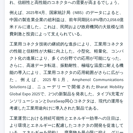
れ、信頼性と高性能のコネクタへの需要が高まるでしょう。
例えば、2025年4月、国家統計局（NBS）のデータによると、
中国の製造業企業の総利益は、前年同期比0.8%増の2,058.6億
米ドルに達した。これは、民間および政府機関の大規模な消
費刺激と投資によって支えられている。
工業用コネクタ技術の継続的な進歩により、工業用コネクタ
の性能と信頼性が大幅に向上した。小型化、軽量化、コンパ
クト化の進展により、多くの分野での応用が可能になった。
さらに、高速データ転送、振動耐性、極端な温度に耐える機
能の導入により、工業用コネクタの応用範囲がさらに広がっ
た。例えば、2025年1月、Amphenol Communications
Solutionsは、ニューデリーで開催されたBharat Mobility
Global Expo 2025で、2つの新製品を発表した。タイプ6充電ガ
ンソリューションとDuraSwap同心コネクタは、現代の運用を
考慮した工業用途向けに導入された製品である。
工業運営における持続可能性とエネルギー効率への注目は、
より環境とエネルギーに配慮したコネクタの開発を促進して
いる。エネルギーを節約し、廃棄物を最小限に抑え、グリー