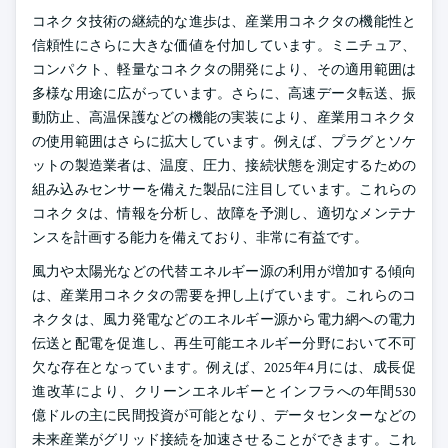
コネクタ技術の継続的な進歩は、産業用コネクタの機能性と
信頼性にさらに大きな価値を付加しています。ミニチュア、
コンパクト、軽量なコネクタの開発により、その適用範囲は
多様な用途に広がっています。さらに、高速データ転送、振
動防止、高温保護などの機能の実装により、産業用コネクタ
の使用範囲はさらに拡大しています。例えば、プラグとソケ
ットの製造業者は、温度、圧力、接続状態を測定するための
組み込みセンサーを備えた製品に注目しています。これらの
コネクタは、情報を分析し、故障を予測し、適切なメンテナ
ンスを計画する能力を備えており、非常に有益です。
風力や太陽光などの代替エネルギー源の利用が増加する傾向
は、産業用コネクタの需要を押し上げています。これらのコ
ネクタは、風力発電などのエネルギー源から電力網への電力
伝送と配電を促進し、再生可能エネルギー分野において不可
欠な存在となっています。例えば、2025年4月には、成長促
進改革により、クリーンエネルギーとインフラへの年間530
億ドルの主に民間投資が可能となり、データセンターなどの
未来産業がグリッド接続を加速させることができます。これ