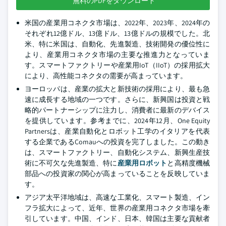
無料のPDFをダウンロード
米国の産業用コネクタ市場は、2022年、2023年、2024年の
それぞれ12億ドル、13億ドル、13億ドルの規模でした。北
米、特に米国は、自動化、先進製造、技術開発の優位性に
より、産業用コネクタ市場の主要な推進力となっていま
す。スマートファクトリーや産業用IoT（IIoT）の採用拡大
により、高性能コネクタの需要が高まっています。
ヨーロッパは、産業の拡大と新技術の採用により、最も急
速に成長する地域の一つです。さらに、新興国は投資と戦
略的パートナーシップに注力し、消費者に最新のデバイス
を提供しています。参考までに、2024年12月、One Equity
Partnersは、産業自動化とロボット工学のイタリアを代表
する企業であるComauへの投資を完了しました。この動き
は、スマートファクトリー、自動化システム、新興生産技
術に不可欠な先進製造、特に
産業用ロボット
と高精度機械
部品への投資家の関心が高まっていることを反映していま
す。
アジア太平洋地域は、高速な工業化、スマート製造、イン
フラ拡大によって、近年、世界の産業用コネクタ市場を牽
引しています。中国、インド、日本、韓国は主要な貢献者