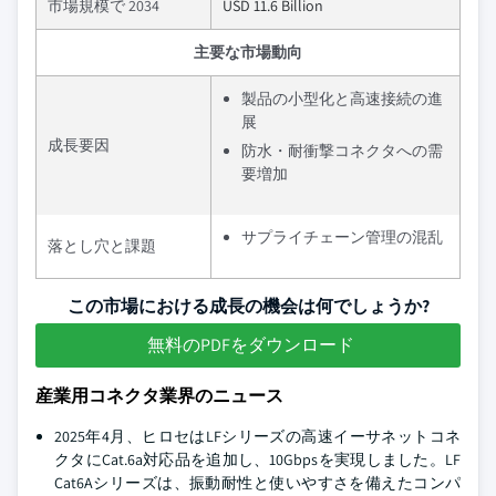
市場規模で 2034
USD 11.6 Billion
主要な市場動向
製品の小型化と高速接続の進
展
成長要因
防水・耐衝撃コネクタへの需
要増加
サプライチェーン管理の混乱
落とし穴と課題
この市場における成長の機会は何でしょうか?
無料のPDFをダウンロード
産業用コネクタ業界のニュース
2025年4月、ヒロセはLFシリーズの高速イーサネットコネ
クタにCat.6a対応品を追加し、10Gbpsを実現しました。LF
Cat6Aシリーズは、振動耐性と使いやすさを備えたコンパ