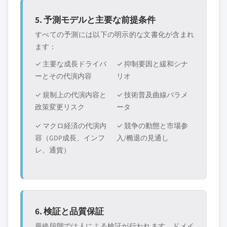
5. 予測モデルと主要な前提条件
すべての予測には以下の明示的な文書化が含まれ
ます：
✓ 主要な成長ドライバ
✓ 抑制要因と緩和シナ
ーとその代演内容
リオ
✓ 規制上の代演内容と
✓ 技術普及曲線パラメ
政策変更リスク
ータ
✓ マクロ経済の代演内
✓ 競争の動態と市場参
容（GDP成長、インフ
入/椭退の見通し
レ、通貨）
6. 検証と品質保証
最終段階では人による検証が行われます。ドメイ