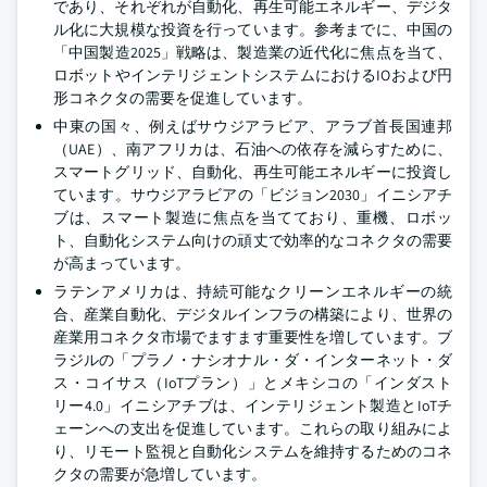
であり、それぞれが自動化、再生可能エネルギー、デジタ
ル化に大規模な投資を行っています。参考までに、中国の
「中国製造2025」戦略は、製造業の近代化に焦点を当て、
ロボットやインテリジェントシステムにおけるIOおよび円
形コネクタの需要を促進しています。
中東の国々、例えばサウジアラビア、アラブ首長国連邦
（UAE）、南アフリカは、石油への依存を減らすために、
スマートグリッド、自動化、再生可能エネルギーに投資し
ています。サウジアラビアの「ビジョン2030」イニシアチ
ブは、スマート製造に焦点を当てており、重機、ロボッ
ト、自動化システム向けの頑丈で効率的なコネクタの需要
が高まっています。
ラテンアメリカは、持続可能なクリーンエネルギーの統
合、産業自動化、デジタルインフラの構築により、世界の
産業用コネクタ市場でますます重要性を増しています。ブ
ラジルの「プラノ・ナシオナル・ダ・インターネット・ダ
ス・コイサス（IoTプラン）」とメキシコの「インダスト
リー4.0」イニシアチブは、インテリジェント製造とIoTチ
ェーンへの支出を促進しています。これらの取り組みによ
り、リモート監視と自動化システムを維持するためのコネ
クタの需要が急増しています。