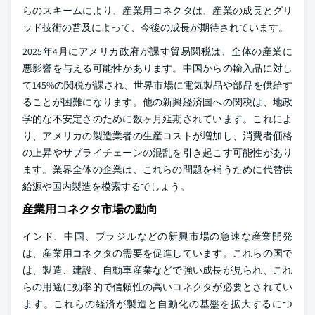
らのスキームにより、産業用コネクタは、産業の成長とグリ
ッド技術の普及によって、今後の成長が期待されています。
2025年4月にアメリカ政府が課す貿易関税は、全体の産業に
悪影響を与える可能性があります。中国からの輸入品に対し
て145%の関税が課され、世界市場に電気製品や部品を供給す
ることが困難になります。他の新興経済国への関税は、地政
学的な不安定さのために数ヶ月延期されています。これによ
り、アメリカの製造業者の生産コストが増加し、消費者価格
の上昇やサプライチェーンの混乱を引き起こす可能性があり
ます。業界全体の企業は、これらの問題を補うために代替供
給源や国内製造を模索するでしょう。
産業用コネクタ市場の動向
インド、中国、ブラジルなどの新興市場の急速な産業開発
は、産業用コネクタの需要を促進しています。これらの国で
は、製造、建設、自動車産業などで強い成長が見られ、これ
らの用途に効率的で信頼性の高いコネクタが必要とされてい
ます。これらの経済が製造と自動化の基盤を拡大するにつ