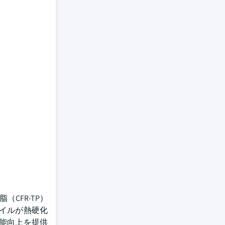
脂（CFR-TP）
イルが熱硬化
能向上を提供