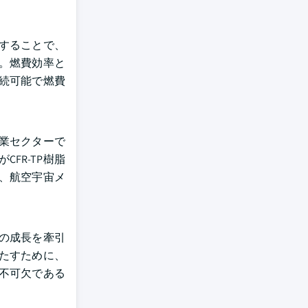
用することで、
。燃費効率と
持続可能で燃費
産業セクターで
FR-TP樹脂
ー、航空宇宙メ
トの成長を牽引
たすために、
に不可欠である