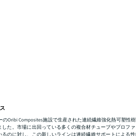
）
ース
デンバーのOribi Composites施設で生産された連続繊維強化熱可塑性樹
ました。市場に出回っている多くの複合材チューブやプロファ
いるのに対し、この新しいラインは連続繊維サポートによる性