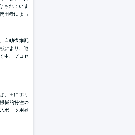
見なされていま
終使用者によっ
近、自動繊維配
貢献により、連
続く中、プロセ
維は、主にポリ
、機械的特性の
級スポーツ用品