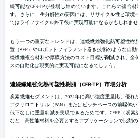
続可能なCFR-TPが登場し始めています。これらの複
す。さらに、生分解性の要因には、リサイクル性と環境へ
てはライフサイクル終了後に実現可能になるかもしれませ
もう一つの重要なトレンドは、連続繊維強化熱可塑性樹脂
置（AFP）やロボットフィラメント巻き技術のような自
続繊維複合材料や厚膜方法のコスト目標が削減され、全体
スの自動化は現実的に実現可能になるでしょう。
連続繊維強化熱可塑性樹脂（CFR-TP）市場分析
炭素繊維セグメントは、2024年に高い強度重量比、優
アクリロニトリル（PAN）またはピッチベースの前駆体か
低下なしに重量削減を実現できるためです。CFRP（炭
など、高性能材料を必要とするアプリケーションで比類の