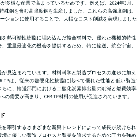
が多様な産業で高まっているためです。例えば、2024年3月
リーの特殊鋼を含む高強度鋼を生産しました。これらの高強度鋼は
ーションに使用することで、大幅なコスト削減を実現しました
続繊維を熱可塑性樹脂に埋め込んだ複合材料で、優れた機械的特
上させ、重量最適化の機会を提供するため、特に輸送、航空宇宙
な成長が見込まれています。材料科学と製造プロセスの進歩に加
R-TPは、従来の熱硬化性樹脂に比べて優れた性能と低い製
さらに、輸送部門における二酸化炭素排出量の削減と燃費効率
の需要が高まり、CFR-TP材料の使用が促進されています。
ンド
の成長を牽引するさまざまな新興トレンドによって成長が続けら
環境に優しい製造プロセスと製品を追求するための圧力を強め