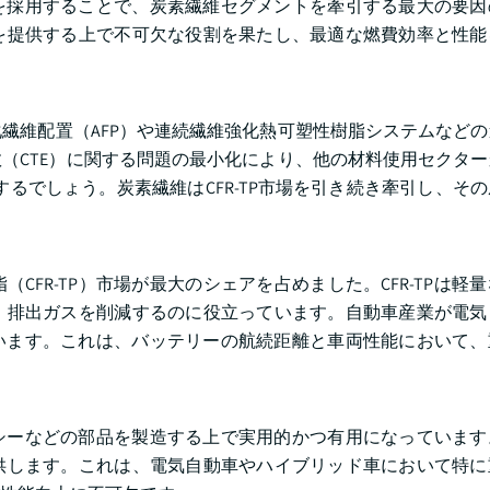
TPを採用することで、炭素繊維セグメントを牽引する最大の要
を提供する上で不可欠な役割を果たし、最適な燃費効率と性能
繊維配置（AFP）や連続繊維強化熱可塑性樹脂システムなど
（CTE）に関する問題の最小化により、他の材料使用セクタ
するでしょう。炭素繊維はCFR-TP市場を引き続き牽引し、そ
CFR-TP）市場が最大のシェアを占めました。CFR-TPは軽
排出ガスを削減するのに役立っています。自動車産業が電気自
っています。これは、バッテリーの航続距離と車両性能において
シャシーなどの部品を製造する上で実用的かつ有用になっていま
供します。これは、電気自動車やハイブリッド車において特に