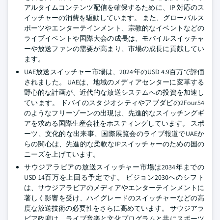
アルタイムコンテンツ配信を確保するために、IP 対応のス
イッチャーの消費を駆動しています。 また、グローバルス
ポーツやエンターテインメント、宗教的なイベントなどの
ライブイベントや国際大会の成長は、モバイルスイッチャ
ーや放送ファンの需要が高まり、市場の成長に貢献してい
ます。
UAE放送スイッチャー市場は、2024年のUSD 4.9百万で評価
されました。 UAEは、地域のメディアセンターに変革する
野心的な計画が、近代的な放送システムへの投資を加速し
ています。 ドバイのスタジオシティやアブダビの2Four54
のようなフリーゾーンの出現は、先進的なスイッチングギ
アを求める国際生産会社をホスティングしています。 スポ
ーツ、文化的な出来事、国際展覧会のライブ報道でUAEか
らの関心は、先進的な柔軟なIPスイッチャーのための国の
ニーズを上げています。
サウジアラビアの放送スイッチャー市場は2034年までの
USD 14百万を上回る予定です。 ビジョン2030へのシフト
は、サウジアラビアのメディアやエンターテインメントに
著しく影響を受け、ハイグレードのスイッチャーなどの高
度な放送技術の必要性をさらに高めています。 サウジアラ
ビア政府は、ライブ音楽と文化プログラムと共にスポーツ