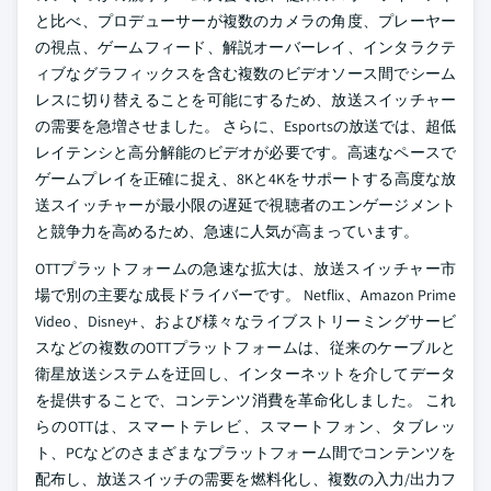
と比べ、プロデューサーが複数のカメラの角度、プレーヤー
の視点、ゲームフィード、解説オーバーレイ、インタラクテ
ィブなグラフィックスを含む複数のビデオソース間でシーム
レスに切り替えることを可能にするため、放送スイッチャー
の需要を急増させました。 さらに、Esportsの放送では、超低
レイテンシと高分解能のビデオが必要です。高速なペースで
ゲームプレイを正確に捉え、8Kと4Kをサポートする高度な放
送スイッチャーが最小限の遅延で視聴者のエンゲージメント
と競争力を高めるため、急速に人気が高まっています。
OTTプラットフォームの急速な拡大は、放送スイッチャー市
場で別の主要な成長ドライバーです。 Netflix、Amazon Prime
Video、Disney+、および様々なライブストリーミングサービ
スなどの複数のOTTプラットフォームは、従来のケーブルと
衛星放送システムを迂回し、インターネットを介してデータ
を提供することで、コンテンツ消費を革命化しました。 これ
らのOTTは、スマートテレビ、スマートフォン、タブレッ
ト、PCなどのさまざまなプラットフォーム間でコンテンツを
配布し、放送スイッチの需要を燃料化し、複数の入力/出力フ