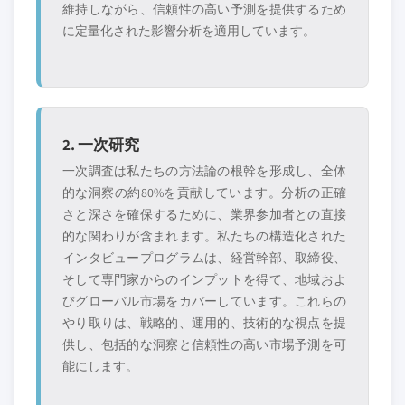
維持しながら、信頼性の高い予測を提供するため
カスタマイズを依頼する →
に定量化された影響分析を適用しています。
2. 一次研究
一次調査は私たちの方法論の根幹を形成し、全体
的な洞察の約80%を貢献しています。分析の正確
さと深さを確保するために、業界参加者との直接
的な関わりが含まれます。私たちの構造化された
インタビュープログラムは、経営幹部、取締役、
そして専門家からのインプットを得て、地域およ
びグローバル市場をカバーしています。これらの
やり取りは、戦略的、運用的、技術的な視点を提
供し、包括的な洞察と信頼性の高い市場予測を可
能にします。