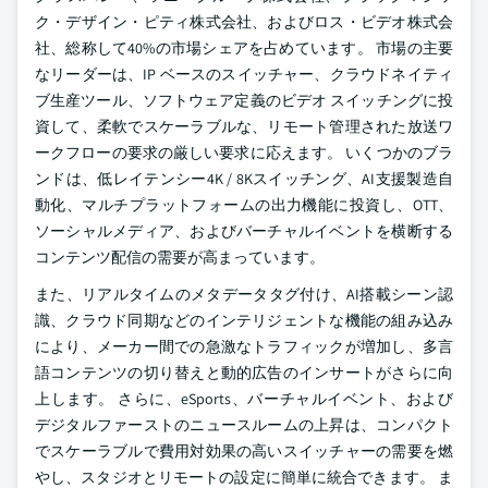
ク・デザイン・ピティ株式会社、およびロス・ビデオ株式会
社、総称して40%の市場シェアを占めています。 市場の主要
なリーダーは、IP ベースのスイッチャー、クラウドネイティ
ブ生産ツール、ソフトウェア定義のビデオ スイッチングに投
資して、柔軟でスケーラブルな、リモート管理された放送ワ
ークフローの要求の厳しい要求に応えます。 いくつかのブラ
ンドは、低レイテンシー4K / 8Kスイッチング、AI支援製造自
動化、マルチプラットフォームの出力機能に投資し、OTT、
ソーシャルメディア、およびバーチャルイベントを横断する
コンテンツ配信の需要が高まっています。
また、リアルタイムのメタデータタグ付け、AI搭載シーン認
識、クラウド同期などのインテリジェントな機能の組み込み
により、メーカー間での急激なトラフィックが増加し、多言
語コンテンツの切り替えと動的広告のインサートがさらに向
上します。 さらに、eSports、バーチャルイベント、および
デジタルファーストのニュースルームの上昇は、コンパクト
でスケーラブルで費用対効果の高いスイッチャーの需要を燃
やし、スタジオとリモートの設定に簡単に統合できます。 ま