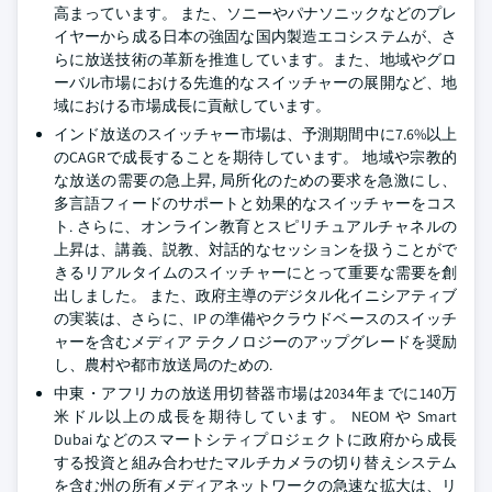
高まっています。 また、ソニーやパナソニックなどのプレ
イヤーから成る日本の強固な国内製造エコシステムが、さ
らに放送技術の革新を推進しています。また、地域やグロ
ーバル市場における先進的なスイッチャーの展開など、地
域における市場成長に貢献しています。
インド放送のスイッチャー市場は、予測期間中に7.6%以上
のCAGRで成長することを期待しています。 地域や宗教的
な放送の需要の急上昇, 局所化のための要求を急激にし、
多言語フィードのサポートと効果的なスイッチャーをコス
ト. さらに、オンライン教育とスピリチュアルチャネルの
上昇は、講義、説教、対話的なセッションを扱うことがで
きるリアルタイムのスイッチャーにとって重要な需要を創
出しました。 また、政府主導のデジタル化イニシアティブ
の実装は、さらに、IP の準備やクラウドベースのスイッチ
ャーを含むメディア テクノロジーのアップグレードを奨励
し、農村や都市放送局のための.
中東・アフリカの放送用切替器市場は2034年までに140万
米ドル以上の成長を期待しています。 NEOM や Smart
Dubai などのスマートシティプロジェクトに政府から成長
する投資と組み合わせたマルチカメラの切り替えシステム
を含む州の所有メディアネットワークの急速な拡大は、リ