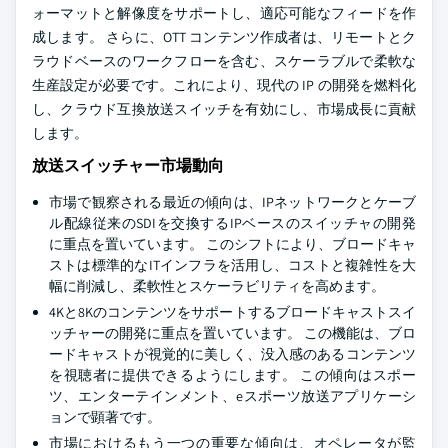
ォーマットと解像度をサポートし、適応可能なフィードを作
成します。 さらに、OTT コンテンツ作成者は、リモートとク
ラウドベースのワークフローを含む、スケーラブルで柔軟な
生産設定が必要です。これにより、現代の IP の開発を燃料化
し、クラウド互換放送スイッチを有効にし、市場成長に貢献
します。
放送スイッチャー市場動向
市場で観察される最近の傾向は、IPネットワークとケーブ
ル配線従来のSDIを交換するIPベースのスイッチャの開発
に重点を置いています。 このシフトにより、ブロードキャ
ストは標準的なITインフラを活用し、コストと複雑性を大
幅に削減し、柔軟性とスケーラビリティを高めます。
4Kと8Kのコンテンツをサポートするブロードキャストスイ
ッチャーの開発に重点を置いています。 この機能は、ブロ
ードキャストが視覚的に美しく、没入感のあるコンテンツ
を視聴者に提供できるようにします。 この傾向はスポー
ツ、エンターテインメント、eスポーツ放送アプリケーシ
ョンで顕著です。
市場におけるもう一つの重要な傾向は、オペレータが監