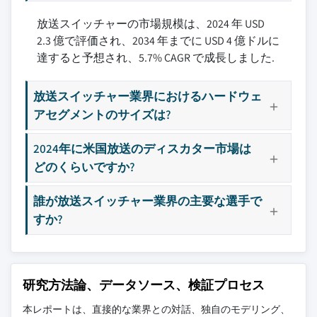
8.3.3 フランス
3.3.1 成長ドライバー
9.6 Grass Valley
放送スイッチャーの市場規模は、2024 年 USD
8.3.4 スペイン
3.3.1.1 ライブ放送・ストリーミング需要
9.7 パナソニックホールディングス株式会社
2.3 億で評価され、2034 年までに USD 4 億ドルに
の拡大
8.3.5 イタリア
9.8 PureLink
達すると予想され、5.7% CAGR で成長しました.
3.3.1.2 クラウドベースの放送ソリューシ
8.3.6 オランダ
9.9 ローランド株式会社
ョンの普及拡大
8.4 アジア太平洋
9.10 Ross Video LTD.
放送スイッチャー業界におけるハードウェ
3.3.1.3 OTTプラットフォームの拡大
8.4.1 中国
9.11 ソニーグループ株式会社
アセグメントのサイズは?
3.3.1.4 放送インフラへの投資増加
8.4.2 インド
9.12 tvONE
3.3.1.5 eスポーツとゲーム放送の台頭
8.4.3 日本
2024年に米国放送のディスカター市場は
主要な競合他社が見当たりませんか？
3.3.2 産業の落とし穴と課題
8.4.4 韓国
どのくらいですか?
このレポートに掲載されている企業は厳選さ
3.3.2.1 高額な初期投資コスト
8.4.5 オーストラリア
れたものであり、競合全体を網羅するもので
3.3.2.2 急速な技術変化
誰が放送スイッチャー業界の主要な選手で
8.5 ラテンアメリカ
はありません。
3.4 成長ポテンシャル分析
すか?
8.5.1 ブラジル
3.5 規制環境
8.5.2 メキシコ
当社の市場収益計算は、個別にプロファイル
3.6 技術環境
8.5.3 アルゼンチン
されていないメーカー、販売業者、専門業者
3.7 将来の市場トレンド
8.6 中東・アフリカ
を含む全地域の全プレイヤーを考慮したボト
研究方法論、データソース、検証プロセス
3.8 ギャップ分析
ムアップ手法を採用しています。プロファイ
8.6.1 サウジアラビア
本レポートは、直接的な業界との対話、独自のモデリング、
3.9 ポーターの分析