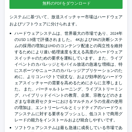
無料のPDFをダウンロード
システムに基づいて、放送スイッチャー市場はハードウェア
およびソフトウェアに分けられます。
ハードウェアシステムは、世界最大の市場であり、2024年
のUSD 1.9億で評価されました。 4Kおよび8Kの決断システ
ムの採用の増加はUHDのコンテンツ配達との両立性を維持
するためにより速い処理速度を支える高度のハードウェア
スイッチャのための要求を運転しています。 また、ライブ
イベントのカバレッジとモバイル放送の急速な増殖は、特
にスポーツやニュースのカバレッジアプリケーションのた
めに、よりコンパクトで頑丈な、および効率的なハードウ
ェアスイッチャーの需要を高めるためにさらに主導しまし
た。 また、バーチャルトレーニング、ライブストリーミン
グ、ハイブリッドイベントの教育、企業、宗教などのさま
ざまな非政府セクターにおけるマルチカメラの生産の使用
の増加は、エントリーレベルとミッドティアのハードウェ
アシステムに対する要求をプッシュし、低コストで商用グ
レードの能力をインストールおよび統合しやすいです。
ソフトウェアシステムは最も急速に成長している市場であ