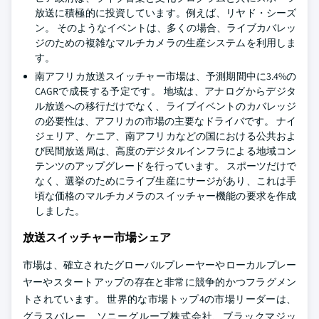
放送に積極的に投資しています。例えば、リヤド・シーズ
ン。 そのようなイベントは、多くの場合、ライブカバレッ
ジのための複雑なマルチカメラの生産システムを利用しま
す。
南アフリカ放送スイッチャー市場は、予測期間中に3.4%の
CAGRで成長する予定です。 地域は、アナログからデジタ
ル放送への移行だけでなく、ライブイベントのカバレッジ
の必要性は、アフリカの市場の主要なドライバです。 ナイ
ジェリア、ケニア、南アフリカなどの国における公共およ
び民間放送局は、高度のデジタルインフラによる地域コン
テンツのアップグレードを行っています。 スポーツだけで
なく、選挙のためにライブ生産にサージがあり、これは手
頃な価格のマルチカメラのスイッチャー機能の要求を作成
しました。
放送スイッチャー市場シェア
市場は、確立されたグローバルプレーヤーやローカルプレー
ヤーやスタートアップの存在と非常に競争的かつフラグメン
トされています。 世界的な市場トップ4の市場リーダーは、
グラスバレー、ソニーグループ株式会社、ブラックマジッ