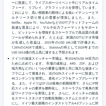
ーに投資して、ライブスポーツイベント中にリアルタイム
フィード、リプレイ、グラフィックスを管理しています。
これにより、高い視聴者の期待による低レイテンシーとマ
ルチソース切り替えの需要が増加しました。 また、
Netflix、Apple TV、YouTubeなどのOTTプラットフォームの
急速な普及により、マルチ出力フォーマットをサポート
し、ビットレートを増強するスケーラブルで高品質の生産
ツールが求められます。 たとえば、米国のOTTビデオ市場
が生成した収益は、2025年のUSD 146.3億で評価され、
7.26%のCAGRで成長し、Statistaの州として2029年までの
USD 193.6億の売上高に達すると予想されます。
ドイツの放送スイッチャー市場は、年2024のUSD 94百万の
ために占めています。 市場の成長は、ARD、ZDF、および
地方局などのいくつかの重要な場所と共に強力な放送イン
フラによって推進され、次のGENスイッチャーに投資して
4Kコンテンツを管理し、老化インフラをアップグレードす
る。 また、ドイツはST 2110規格の初期採用で、さらにIP対
応スイッチャの要求を燃料化し、スケーラブルで将来の実
証ワークフローを実現します。 さらに、スイッチャの統合
をスマートスタジオで自動化制御システムとロボティクス
にし、ドイツ最大規模のインダストリアル4.0プッシュに対