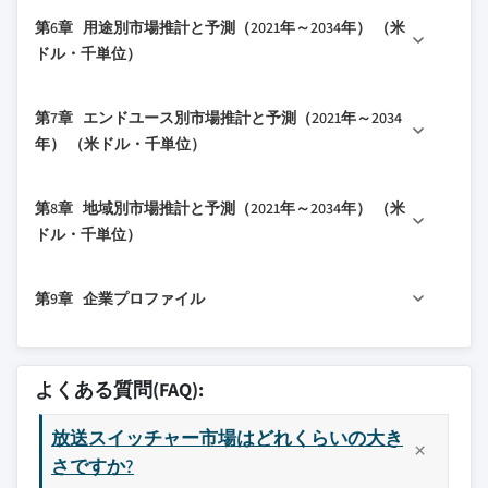
3.2.2 産業への影響
5.1 主要トレンド
4.4 競争ポジショニングマトリックス
第6章 用途別市場推計と予測（2021年～2034年） （米
1.5.2 データマイニングソース
3.2.2.1 供給面への影響
5.2 ハードウェア
4.5 戦略ダッシュボード
ドル・千単位）
3.2.2.1.1 主要部品の価格変動
5.3 ソフトウェア
3.2.2.1.2 サプライチェーンの再構築
6.1 主要トレンド
第7章 エンドユース別市場推計と予測（2021年～2034
3.2.2.1.3 生産コストへの影響
6.2 スポーツ
年） （米ドル・千単位）
3.2.2.2 需要面への影響（販売価格）
6.3 ニュース
7.1 主要トレンド
3.2.2.2.1 最終市場への価格伝達
6.4 ライブエンターテイメント
第8章 地域別市場推計と予測（2021年～2034年） （米
7.2 テレビ放送局
3.2.2.2.2 市場シェアの変動
ドル・千単位）
7.3 ケーブル・衛星プロバイダー
3.2.2.2.3 消費者の反応パターン
8.1 主要トレンド
7.4 制作会社
3.2.3 影響を受ける主要企業
第9章 企業プロファイル
8.2 北米
7.5 ライブイベント主催者
3.2.4 戦略的産業対応
8.2.1 米国
7.6 教育機関
3.2.4.1 サプライチェーンの再構成
9.1 Blackmagic Design Pty. Ltd.
8.2.2 カナダ
3.2.4.2 価格戦略と製品戦略
9.2 Broadcast Pix Inc.
よくある質問(FAQ):
8.3 欧州
3.2.4.3 政策への関与
9.3 Crestron Electronics, Inc.
8.3.1 ドイツ
3.2.5 見通しと今後の検討事項
放送スイッチャー市場はどれくらいの大き
9.4 Datavideo
8.3.2 英国
さですか?
3.3 産業に影響を与える要因
9.5 FOR-A Company Limited.