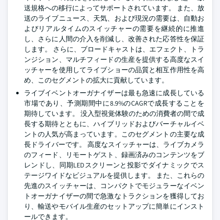
送規格への移行によってサポートされています。 また、放
送のライブニュース、天気、および現況の需要は、自動お
よびリアルタイムのスイッチャーの需要を継続的に推進
し、さらに人間の介入を削減し、改善された応答性を保証
します。 さらに、ブロードキャストは、エフェクト、トラ
ンジション、マルチフィードの生産を提供する高度なスイ
ッチャーを使用してライブショーの品質と相互作用性を高
め、このセグメントの拡大に貢献しています。
ライブイベントオーガナイザーは最も急速に成長している
市場であり、予測期間中に8.9%のCAGRで成長することを
期待しています。 没入型視覚体験のための消費者の間で成
長する期待とともに、ハイブリッドおよびバーチャルイベ
ントの人気が高まっています。このセグメントの主要な成
長ドライバーです。 高度なスイッチャーは、ライブカメラ
のフィード、リモートゲスト、録画済みのコンテンツをブ
レンドし、同期LEDスクリーンと投影でダイナミックでス
テージワイドなビジュアルを提供します。 また、これらの
先進のスイッチャーは、コンパクトでモジュラーなイベン
トオーガナイザーの間で急激なトラクションを獲得してお
り、輸送やモバイル生産のセットアップに簡単にインスト
ールできます。