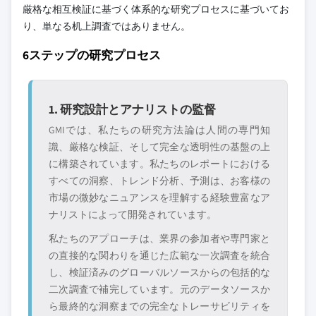
ルセクションは戦略的に重要なプレイヤーに
8.6.2 南アフリカ
厳格な相互検証に基づく体系的な研究プロセスに基づいてお
焦点を当てており、市場規模の範囲を定義す
3.10 PESTEL分析
8.6.3 アラブ首長国連邦
り、単なる机上調査ではありません。
るものではありません。
競合環境には以下も含まれる可能性があります
6ステップの研究プロセス
グローバルトップ
市場アクセスを支
層に属さない地
配する販売代理店
域・国内限定のリ
やチャネルパート
1. 研究設計とアナリストの監督
ーダー企業
ナー
GMIでは、私たちの研究方法論は人間の専門知
識、厳格な検証、そして完全な透明性の基盤の上
新興の破壊的企
特定の用途やエン
に構築されています。私たちのレポートにおける
業、スタートアッ
ドユースに特化し
プ、または隣接業
たニッチプレイヤ
すべての洞察、トレンド分析、予測は、お客様の
界からの参入者
ー
市場の微妙なニュアンスを理解する経験豊富なア
ナリストによって開発されています。
無料カスタマイズ - レポート価値の最大
私たちのアプローチは、業界の参加者や専門家と
20%
の直接的な関わりを通じた広範な一次調査を統合
特定のデータが必要ですか？カスタマイ
し、検証済みのグローバルソースからの包括的な
ズをリクエストして、正確な要件に合わ
二次調査で補完しています。元のデータソースか
せた洞察を入手してください。
ら最終的な洞察までの完全なトレーサビリティを