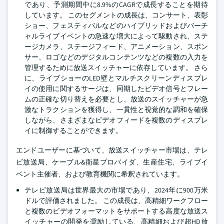
であり、予測期間中に8.9%のCAGRで成長することを期待
しています。 このセグメントの成長は、コンサート、表彰
ショー、フェスティバルなどのハイブリッドおよびバーチ
ャルライブイベントの急速な増大によって駆動され、ステ
ージカメラ、ステージフィード、アニメーション、スポン
サー、ロゴなどのデジタルコンテンツなどの複数の入力を
管理するために放送スイッチャーに依存しています。 さら
に、ライブショーのLED壁とマルチスクリーンディスプレ
イの使用に関するサージは、同期したビデオ信号とフレー
ムの正確な切り替えを必要とし、放送のスイッチャーが急
激なトラクションを獲得し、一貫性と視覚的な調和を確保
しながら、さまざまなビデオフィードを複数のディスプレ
イに制御することができます。
エンドユーザーに基づいて、放送スイッチャー市場は、テレ
ビ放送局、ケーブル&衛星プロバイダ、生産住宅、ライブイ
ベント主催者、および教育機関に希釈されています。
テレビ放送局は世界最大の市場であり、2024年に900万米
ドルで評価されました。 この成長は、高精細ワークフロー
と複数のビデオフォーマットをサポートする高度な放送ス
イッチャーの開発を奨励している、高精細および超HD放