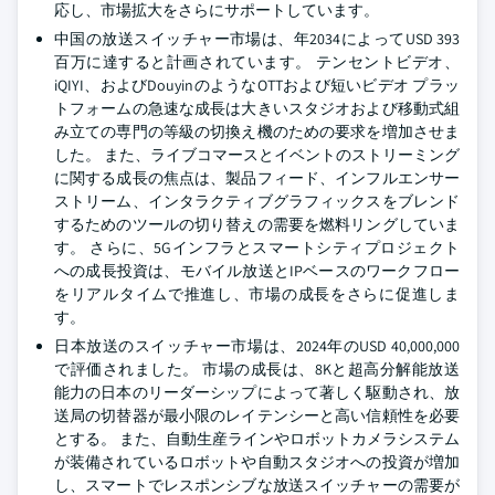
応し、市場拡大をさらにサポートしています。
中国の放送スイッチャー市場は、年2034によってUSD 393
百万に達すると計画されています。 テンセントビデオ、
iQIYI、およびDouyinのようなOTTおよび短いビデオ プラッ
トフォームの急速な成長は大きいスタジオおよび移動式組
み立ての専門の等級の切換え機のための要求を増加させま
した。 また、ライブコマースとイベントのストリーミング
に関する成長の焦点は、製品フィード、インフルエンサー
ストリーム、インタラクティブグラフィックスをブレンド
するためのツールの切り替えの需要を燃料リングしていま
す。 さらに、5Gインフラとスマートシティプロジェクト
への成長投資は、モバイル放送とIPベースのワークフロー
をリアルタイムで推進し、市場の成長をさらに促進しま
す。
日本放送のスイッチャー市場は、2024年のUSD 40,000,000
で評価されました。 市場の成長は、8Kと超高分解能放送
能力の日本のリーダーシップによって著しく駆動され、放
送局の切替器が最小限のレイテンシーと高い信頼性を必要
とする。 また、自動生産ラインやロボットカメラシステム
が装備されているロボットや自動スタジオへの投資が増加
し、スマートでレスポンシブな放送スイッチャーの需要が