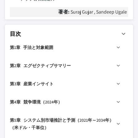
著者:
Suraj Gujar , Sandeep Ugale
目次
第1章 手法と対象範囲
1.1 市場の対象範囲と定義
第2章 エグゼクティブサマリー
1.2 調査設計
1.2.1 調査アプローチ
2.1 産業360°概要
第3章 産業インサイト
1.2.2 データ収集方法
1.3 基本推計と計算
3.1 産業エコシステム分析
第4章 競争環境（2024年）
1.3.1 基準年の計算
3.2 トランプ政権下の関税
1.3.2 市場推定のための主要トレンド
3.2.1 貿易への影響
4.1 はじめに
第5章 システム別市場推計と予測（2021年～2034年）
1.4 予測モデル
3.2.1.1 貿易量の混乱
4.2 企業の市場シェア分析
（米ドル・千単位）
1.5 一次調査と検証
3.2.1.2 報復措置
4.3 主要市場プレイヤーの競争分析
1.5.1 一次ソース