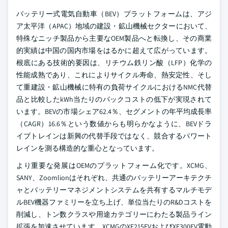
バッテリー式電気自動車（BEV）プラットフォームは、アジ
ア太平洋（APAC）地域の建設・鉱山機械セクターにおいて、
特殊なニッチ製品から主要なOEM製品へと転換し、その商業
的実績は中国の国内市場をはるかに超えて広がっています。
根底にある技術的要因は、リチウム鉄リン酸（LFP）化学の
性能成熟であり、これによりサイクル寿命、熱安定性、そし
て重建設・鉱山機械に特有の負荷サイクルにおけるNMC代替
品と比較したkWh当たりのパックコストの低下が実現されて
います。BEVの市場シェア62.4％、セグメントの年平均成長率
（CAGR）16.6％という数値からも明らかなように、BEVドラ
イブトレインは新興の代替手段ではなく、競合するパワート
レインを測る構造的な重心となっています。
より重要な発展はOEMのプラットフォーム化です。XCMG、
SANY、Zoomlionはそれぞれ、共通のバッテリーアーキテクチ
ャとバッテリーマネジメントシステムを共有するマルチモデ
ルBEV機器ファミリーを立ち上げ、単位当たりのR&Dコストを
削減し、トン数クラスや用途カテゴリーにわたる製品ライン
拡張を加速させています。XCMGのXE215EVおよびXE300EV電動