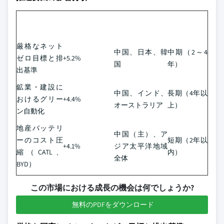
CAGR予測への
推進要因
地理的関連性
影響時期
影響
厳格なネット
中国、日本、韓
中期（2～4
ゼロ目標と排
+5.2%
国
年）
出基準
鉱業・建設に
中国、インド、
長期（4年以
おけるグリー
+4.4%
オーストラリア
上）
ン自動化
地産バッテリ
中国（主）、ア
ーのコスト圧
短期（2年以
+4.1%
ジア太平洋地域
縮（CATL、
内）
全体
BYD）
この市場における成長の機会は何でしょうか?
無料のPDFをダウンロード