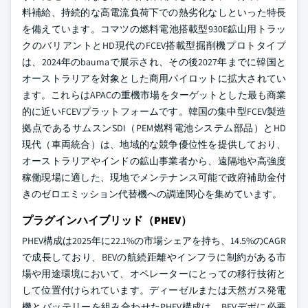
料補給、持続的な高電流負荷下での熱劣化なしといった特長
を備えています。コマツの燃料電池搭載型930E鉱山用トラッ
クのバリアントとHD現代のFCEV搭載型掘削機プロトタイプ
は、2024年のbaumaで展示され、その後2027年までに韓国と
オーストラリアを対象とした商用パイロットに拡大されてい
ます。これらはAPACの重機市場をターゲットとした最も商業
的に近いFCEVプラットフォームです。韓国の集中型FCEV製造
拠点であるサムスンSDI（PEM燃料電池システム部品）とHD
現代（車両統合）は、地域的な競争優位性を提供しており、
オーストラリアやインドの鉱山事業者から、遠隔地や高強度
稼働現場に適した、現地でメンテナンス可能で政府補助金付
きのゼロエミッション代替機への調達関心を集めています。
プラグインハイブリッド（PHEV）
PHEV構成は2025年に22.1%の市場シェアを持ち、14.5%のCAGR
で成長しており、BEVの航続距離やインフラに制約がある市
場や用途環境において、オペレーターにとっての移行技術と
して位置付けられています。ディーゼルまたは天然ガス発電
機とバッテリーを組み合わせたPHEV構成は、BEVデポに必要