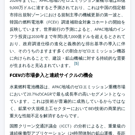
2026年までに、APAC地域のゼロエミッション重機市場は80億
9,000万ドルに達すると予測されており、これは中国の指定都
市排出規制ゾーンにおける規制主導の機械更新の第一波と、
韓国の燃料電池車（FCEV）調達補助金対象コホートの開始を
反映しています。世界銀行の予測によると、APAC地域のイン
フラ投資は2030年まで年間1兆7,000億ドルを超えるとされて
おり、政府調達仕様の進化と義務的な排出基準の導入に伴
い、そのうちのますます多くの割合がゼロエミッション機器
に向けられることで、建設・鉱山機械に対する持続的な需要
[5]
が生まれると見込まれています。
FCEVの市場参入と連続サイクルの機会
水素燃料電池機器は、APAC地域のゼロエミッション重機市場
において20.7%のCAGRで最も成長率の高いセグメントとなっ
ています。これは技術が普遍的に成熟しているからではな
く、鉱業や大規模土工セクターにおいてBEV技術の商業的に
重大な性能不足を解消するからです。
国際クリーン交通評議会（ICCT）の分析によると、重量級の
連続稼働型アプリケーション（24時間体制の鉱山運搬、長距