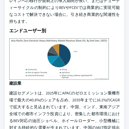
レインへの移行が規制上の導入期間が長い、またはデューテ
ィーサイクルの制約によりBEVやFCEVでは商業的に実現可能
なコストで解決できない場合に、引き続き商業的な関連性を
持ちます。
エンドユーザー別
建設業
建設セグメントは、2025年にAPACのゼロエミッション重機市
場で最大の40.8%のシェアを占め、2035年までに16.1%のCAGR
で拡大すると見込まれています。中国、インド、東南アジア
全域での都市インフラ投資により、密集した都市環境におけ
るBEV対応の油圧ショベル、ホイールローダー、小型機械に
対する持続的な需要が生まれています。中国のMIIT指定排出