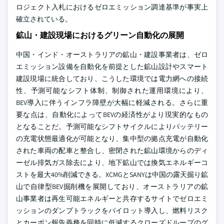
ロジェクト入札におけるゼロエミッション調達基準が事実上
確立されている。
鉱山・建設現場におけるグリーン自動化の展開
中国・インド・オーストラリアの鉱山・建設事業者は、ゼロ
エミッション設備を自動化を前提とした鉱山設計やスマート
建設現場に統合しており、こうした環境では電力網への接続
性、予測可能なシフト体制、制御された運用環境により、
BEV導入に伴うインフラ障壁が大幅に軽減される。さらに重
要な点は、自動化によってBEVの経済性がより現実的なもの
となることだ。予測可能なシフトサイクルによりバッテリー
の充電状態最適化が可能となり、集中型の拠点充電が自動化
された車両の配車と整合し、密閉された鉱山環境からのディ
ーゼル排気ガス除去により、地下鉱山では換気エネルギーコ
ストを最大40%削減できる。XCMGとSANYは中国の露天掘り鉱
山で自律型BEV掘削機を展開しており、オーストラリアの鉱
山事業者は再生可能エネルギーと共存するサイトでゼロエミ
ッションのダンプトラックをパイロット導入し、燃料リスク
とカーボン報告義務を同時に低減するクローズドループのグ