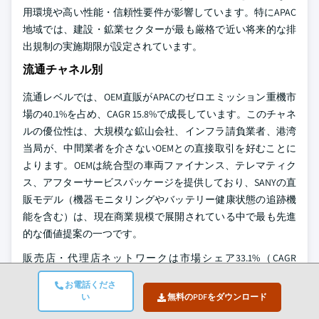
用環境や高い性能・信頼性要件が影響しています。特にAPAC
地域では、建設・鉱業セクターが最も厳格で近い将来的な排
出規制の実施期限が設定されています。
流通チャネル別
流通レベルでは、OEM直販がAPACのゼロエミッション重機市
場の40.1%を占め、CAGR 15.8%で成長しています。このチャネ
ルの優位性は、大規模な鉱山会社、インフラ請負業者、港湾
当局が、中間業者を介さないOEMとの直接取引を好むことに
よります。OEMは統合型の車両ファイナンス、テレマティク
ス、アフターサービスパッケージを提供しており、SANYの直
販モデル（機器モニタリングやバッテリー健康状態の追跡機
能を含む）は、現在商業規模で展開されている中で最も先進
的な価値提案の一つです。
販売店・代理店ネットワークは市場シェア33.1%（CAGR
15.7%）を占め、日本・韓国・オーストラリアの中堅建設・農
お電話くださ
業事業者にとって主要なチャネルとなっています。これらの
い
無料のPDFをダウンロード
国では確立された販売網が、新技術プラットフォームに対す