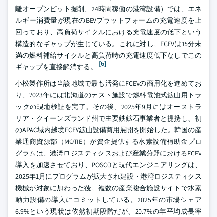
離オープンピット掘削、24時間稼働の港湾設備）では、エネ
ルギー消費量が現在のBEVプラットフォームの充電速度を上
回っており、高負荷サイクルにおける充電速度の低下という
構造的なギャップが生じている。これに対し、FCEVは15分未
満の燃料補給サイクルと高負荷時の充電速度低下なしでこの
[6]
ギャップを直接解消する。
小松製作所は当該地域で最も活発にFCEVの商用化を進めてお
り、2023年には北海道のテスト施設で燃料電池式鉱山用トラ
ックの現地検証を完了。その後、2025年9月にはオーストラ
リア・クイーンズランド州で主要鉄鉱石事業者と提携し、初
のAPAC域内越境FCEV鉱山設備商用展開を開始した。韓国の産
業通商資源部（MOTIE）が資金提供する水素設備補助金プロ
グラムは、港湾ロジスティクスおよび産業分野におけるFCEV
導入を加速させており、POSCOと現代エンジニアリングは、
2025年1月にプログラムが拡大され建設・港湾ロジスティクス
機械が対象に加わった後、複数の産業複合施設サイトで水素
動力設備の導入にコミットしている。2025年の市場シェア
6.9%という現状は依然初期段階だが、20.7%の年平均成長率