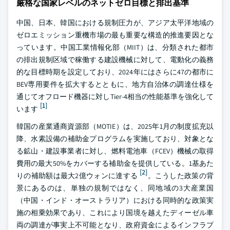
厳格な国家レベルのネットゼロ目標と排出基準
中国、日本、韓国における規制圧力が、アジア太平洋地域の
ゼロエミッション重機市場の最も重要な構造的推進要因とな
っています。中国工業情報化部（MIIT）は、分類された都市
の排出規制区域で稼働する建設機械に対して、電動化の義務
的な目標時期を設定しており、2024年にはさらに47の都市に
BEV専用要件を拡大するとともに、地方自治体の調達仕様を
通じてオフロード機器に対しTier-4相当の性能基準を強化して
[1]
います
韓国の産業通商資源部（MOTIE）は、2025年1月の制度拡充以
降、水素設備の補助金プログラムを実施しており、対象とな
る鉱山・建設事業者に対し、燃料電池車（FCEV）機械の取得
費用の最大50%をカバーする補助金を提供している。1基あた
[2]
りの補助額は最大2億ウォンに達する
。こうした政策の背
景にあるのは、単独の規制ではなく、同地域の3大産業国
（中国・インド・オーストラリア）における同時的な政策実
施の相乗効果であり、これにより国境を越えたディーゼル車
両の調達が事実上不可能となり、政府資金によるインフラプ