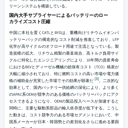
リーンシステムを構築している。
国内大手サプライヤーによるバッテリーのロー
カライズコスト圧縮
中国に本社を置くCATLとBYDは、重機向けリチウムイオンバ
ッテリーパックの構造的なコスト削減を推進しており、LFP
化学が高サイクルのオフロード用途で主流となっている。製
造規模の拡大、リチウム精製の垂直統合、高トルク負荷サイ
クルに特化したエンジニアリングにより、10年間の資産寿命
におけるBEVとディーゼル機械の総保有コスト（TCO）格差が
大幅に縮小されており、特に燃料コストの高い市場や電力価
[3]
格の補助金が充実した市場でその効果が顕著だ
。二次的な
効果として、国内バッテリー供給網の深化により、より多く
のAPAC系OEMが競争力のある価格のバッテリーパックにアク
セスできるようになり、OEMの製品投入ペースが加速すると
同時に、主要な駆動系部品の輸入依存度が低下する。こうし
た動きは、コスト競争力のある市場セグメントにおいて、中
国系メーカーが日本・韓国勢との差別化をさらに進める要因