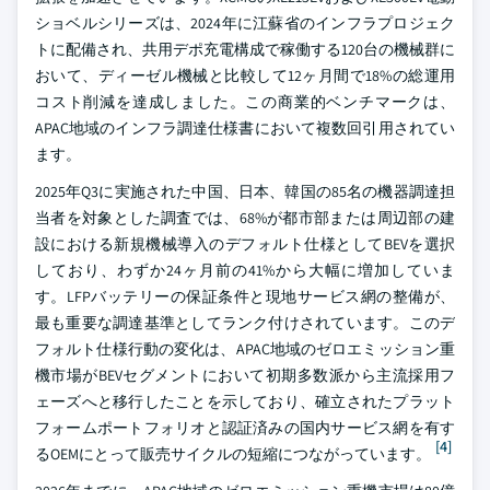
ショベルシリーズは、2024年に江蘇省のインフラプロジェク
トに配備され、共用デポ充電構成で稼働する120台の機械群に
おいて、ディーゼル機械と比較して12ヶ月間で18%の総運用
コスト削減を達成しました。この商業的ベンチマークは、
APAC地域のインフラ調達仕様書において複数回引用されてい
ます。
2025年Q3に実施された中国、日本、韓国の85名の機器調達担
当者を対象とした調査では、68%が都市部または周辺部の建
設における新規機械導入のデフォルト仕様としてBEVを選択
しており、わずか24ヶ月前の41%から大幅に増加していま
す。LFPバッテリーの保証条件と現地サービス網の整備が、
最も重要な調達基準としてランク付けされています。このデ
フォルト仕様行動の変化は、APAC地域のゼロエミッション重
機市場がBEVセグメントにおいて初期多数派から主流採用フ
ェーズへと移行したことを示しており、確立されたプラット
フォームポートフォリオと認証済みの国内サービス網を有す
[4]
るOEMにとって販売サイクルの短縮につながっています。