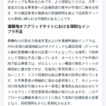
のギャップを埋めるためです。より深刻なリスクは、大手・
資金力のある事業者への設備投資の集中が市場の二極化を招
き、中小建設業者が義務化の実施期間を超えて従来型ディー
ゼル車両に縛られる可能性があることです。
遠隔地オフグリッドサイトにおける深刻なイン
フラ不足
重機向けの高出力急速充電および水素燃料補給インフラは、
APAC全域の遠隔地鉱山やダイナミックな建設現場（ディーゼ
ル集約型重機の最大の設置ベースとなっている場所）で依然
として深刻な不足に陥っています。オーストラリアや中国の
地下鉱山事業では、ゼロエミッション機器の換気メリットが
構造的に魅力的ですが、坑道内に専用充電インフラが存在し
ないことで、リスク回避的な鉱山事業者の採用が遅れていま
す。大手事業者が積極的に進める緩和策として、モジュール
式の現地再生可能エネルギー発電と蓄電池を組み合わせたマ
イクログリッド型充電環境の構築が挙げられますが、このア
プローチは機械本体のコストに加えて追加の設備投資が必要
となり、回収期間をさらに長期化させます。