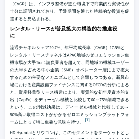
（CAGR）は、インフラ整備が進む環境下で商業的な実現性が
十分に証明されており、予測期間を通じた持続的な投資を促
進すると見込まれる。
レンタル・リースが普及拡大の構造的な推進役
に
流通チャネルシェア20.7%、年平均成長率（CAGR）17.5%と、
レンタル・リースチャネルはAPAC地域のゼロエミッション重
機市場が大手Tier-1請負業者を超えて、同地域の機械ユーザー
の大半を占める中小企業（SME）オペレーター層にまで拡大
するための主要なメカニズムとして台頭しつつある。新興市
場における産業設備ファイナンスに関するOECDの分析による
と、資産軽量型リース構造により、実質的な初年度資本的支
出（CapEx）をディーゼル機械と比較して60～75%削減できる
という。この削減効果は、ディーゼル機械と比較して30～
50%高い取得コストがかかるゼロエミッションプラットフォ
[7]
ームにとって特に重要な意味を持つ。
HD Hyundaiとリウゴンは、このセグメントをターゲットとし