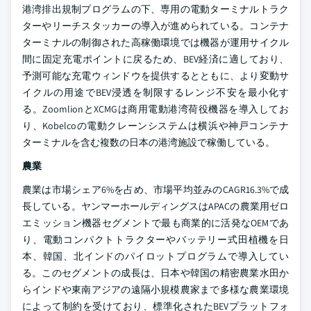
港湾排出規制プログラムの下、専用の電動ターミナルトラク
ターやリーチスタッカーの導入が進められている。コンテナ
ターミナルの制御された高稼働環境では機器が運用サイクル
間に固定充電ポイントに戻るため、BEV経済に適しており、
予測可能な充電ウィンドウを提供するとともに、より変動サ
イクルの用途でBEV浸透を制限するレンジ不安を最小化す
る。ZoomlionとXCMGは商用電動港湾荷役機器を導入してお
り、Kobelcoの電動クレーンシステムは横浜や神戸コンテナ
ターミナルを含む複数の日本の港湾施設で稼働している。
農業
農業は市場シェア6%を占め、市場平均並みのCAGR16.3%で成
長している。ヤンマーホールディングスはAPACの農業用ゼロ
エミッション機器セグメントで最も商業的に活発なOEMであ
り、電動コンパクトトラクターやバッテリー式田植機を日
本、韓国、北インドのパイロットプログラムで導入してい
る。このセグメントの成長は、日本や韓国の精密農業水田か
らインドや東南アジアの遠隔小規模農家まで多様な農業環境
によって制約を受けており、標準化されたBEVプラットフォ