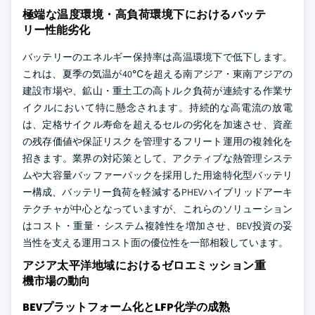
極端な温度環境・高負荷環境下におけるバッテ
リー性能劣化
バッテリーのエネルギー保持率は高温環境下で低下します。
これは、夏季の気温が40℃を超える南アジア・東南アジアの
建設市場や、鉱山・重土工の高トルク負荷が連続する作業サ
イクルにおいて特に懸念されます。持続的な高電流の放電
は、定格サイクル寿命を超えるセルの劣化を加速させ、資産
の残存価値や保証リスクを管理するフリート運用の複雑化を
招きます。業界の対応策として、アクティブな熱管理システ
ムや大容量バッファーパックを採用した用途特化型バッテリ
ー構成、バッテリー負荷を軽減するPHEVハイブリッドアーキ
テクチャが中心となっていますが、これらのソリューション
はコスト・重量・システム複雑性を増加させ、BEV投資の妥
当性を支える運用コスト面の優位性を一部相殺しています。
アジア太平洋地域におけるゼロエミッション重
機市場の動向
BEVプラットフォーム化とLFP化学の成熟