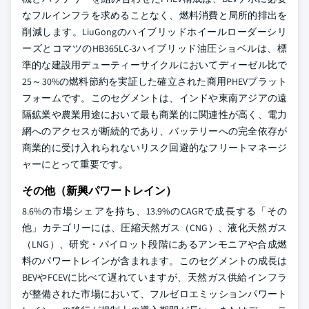
なフルインフラを求めることなく、燃料消費と局所的排出を
削減します。LiuGongのハイブリッドホイールローダーシリ
ーズとコマツのHB365LC-3ハイブリッド油圧ショベルは、標
準的な建設用デューティーサイクルにおいてディーゼル比で
25～30%の燃料節約を実証した確立された商用PHEVプラット
フォームです。このセグメントは、インドや東南アジアの遠
隔鉱業や農業用途において最も商業的に関連性が高く、電力
網へのアクセスが断続的であり、バッテリーへの完全依存が
商業的に受け入れられないリスク回避的なフリートマネージ
ャーにとって重要です。
その他（新興パワートレイン）
8.6%の市場シェアを持ち、13.9%のCAGRで成長する「その
他」カテゴリーには、圧縮天然ガス（CNG）、液化天然ガス
（LNG）、研究・パイロット段階にあるアンモニアや合成燃
料のパワートレインが含まれます。このセグメントの成長は
BEVやFCEVに比べて遅れていますが、天然ガス供給インフラ
が整備された市場において、フルゼロエミッションパワート