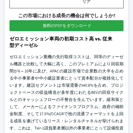
リア
この市場における成長の機会は何でしょうか?
無料のPDFをダウンロード
ゼロエミッション車両の初期コスト高 vs. 従来
型ディーゼル
ゼロエミッション重機の先行取得コストは、同等のディーゼ
ル機器と比較して大幅に高く、このプレミアムにより回収期
間が6～10年に及び、APACの建設市場で企業数の大半を占め
る中小事業者や中小建設業者にとって資本配分が複雑化して
います。建設セグメントは市場需要の40.8%を占め、プロジ
ェクトベースの収益構造が多年度にわたるBEVの回収サイク
ルとのキャッシュフローの不整合を生んでいます。緩和策と
して、メーカーによるファイナンスプログラム、政府の補助
金制度、そして17.5%のCAGRで他の流通フォーマットを上回
る成長を遂げているリース・レンタルチャネルが挙げられま
す。これは、Tier-1請負業者層以外の事業者にとって設備投資