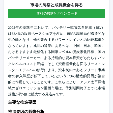
市場の洞察と成長機会を得る
無料のPDFをダウンロード
2025年の基準年において、バッテリー式電気自動車（BEV）
は62.4%の設置ベースシェアを占め、BEVの駆動系が構造的な
中心軸となり、他の競合するパワートレインとの比較基準と
なっています。成長の背景にあるのは、中国、日本、韓国に
おけるますます厳格化する国家レベルの脱炭素化目標、国内
バッテリーメーカーによる持続的な資本投資がもたらすパッ
クレベルのコスト圧縮、そして資産軽量化を図るリース・レ
ンタルモデルへの移行により、資本制約のあるフリート事業
者の参入障壁が低下しているという3つの構造的要因が複合
的に作用していることです。これらにより、アジア太平洋地
域のゼロエミッション重機市場は、予測期間終了までに市場
規模が約5倍に拡大する見込みです。
主要な推進要因
推進要因の影響分析