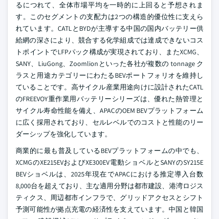
るにつれて、全体市場平均を一時的に上回ると予想されま
す。このセグメントの支配力は2つの構造的優位性に支えら
れています。CATLとBYDが主導する中国の国内バッテリー供
給網の深さにより、競合する化学組成では達成できないコス
トポイントでLFPパック構成が実現されており、またXCMG、
SANY、LiuGong、Zoomlionといった各社が複数の tonnage ク
ラスと用途カテゴリーにわたるBEVポートフォリオを維持し
ていることです。高サイクル産業用途向けに設計されたCATL
のFREEVOY重作業用バッテリーシリーズは、優れた熱管理と
サイクル寿命性能を備え、APACのOEM BEVプラットフォーム
に広く採用されており、セルレベルでのコストと性能のリー
ダーシップを強化しています。
商業的に最も普及しているBEVプラットフォームの中でも、
XCMGのXE215EVおよびXE300EV電動ショベルとSANYのSY215E
BEVショベルは、2025年現在でAPACにおける推定導入台数
8,000台を超えており、主な適用分野は都市建設、港湾ロジス
ティクス、周辺都市インフラで、グリッドアクセスとシフト
予測可能性が拠点充電の経済性を支えています。中国と韓国