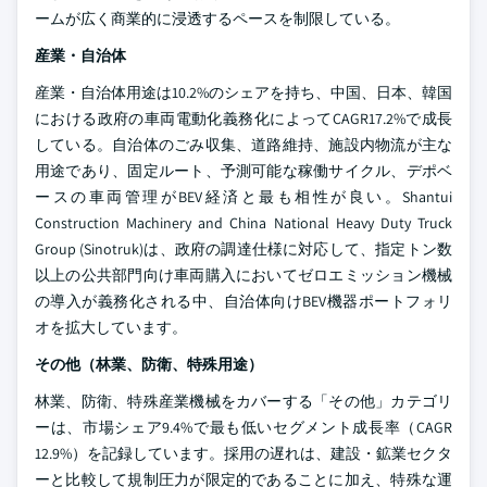
ームが広く商業的に浸透するペースを制限している。
産業・自治体
産業・自治体用途は10.2%のシェアを持ち、中国、日本、韓国
における政府の車両電動化義務化によってCAGR17.2%で成長
している。自治体のごみ収集、道路維持、施設内物流が主な
用途であり、固定ルート、予測可能な稼働サイクル、デポベ
ースの車両管理がBEV経済と最も相性が良い。Shantui
Construction Machinery and China National Heavy Duty Truck
Group (Sinotruk)は、政府の調達仕様に対応して、指定トン数
以上の公共部門向け車両購入においてゼロエミッション機械
の導入が義務化される中、自治体向けBEV機器ポートフォリ
オを拡大しています。
その他（林業、防衛、特殊用途）
林業、防衛、特殊産業機械をカバーする「その他」カテゴリ
ーは、市場シェア9.4%で最も低いセグメント成長率（CAGR
12.9%）を記録しています。採用の遅れは、建設・鉱業セクタ
ーと比較して規制圧力が限定的であることに加え、特殊な運