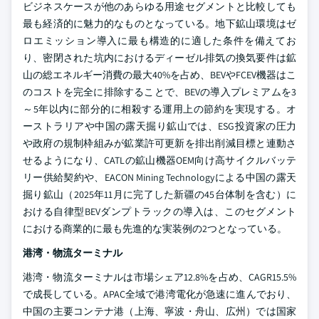
ビジネスケースが他のあらゆる用途セグメントと比較しても
最も経済的に魅力的なものとなっている。地下鉱山環境はゼ
ロエミッション導入に最も構造的に適した条件を備えてお
り、密閉された坑内におけるディーゼル排気の換気要件は鉱
山の総エネルギー消費の最大40%を占め、BEVやFCEV機器はこ
のコストを完全に排除することで、BEVの導入プレミアムを3
～5年以内に部分的に相殺する運用上の節約を実現する。オ
ーストラリアや中国の露天掘り鉱山では、ESG投資家の圧力
や政府の規制枠組みが鉱業許可更新を排出削減目標と連動さ
せるようになり、CATLの鉱山機器OEM向け高サイクルバッテ
リー供給契約や、EACON Mining Technologyによる中国の露天
掘り鉱山（2025年11月に完了した新疆の45台体制を含む）に
おける自律型BEVダンプトラックの導入は、このセグメント
における商業的に最も先進的な実装例の2つとなっている。
港湾・物流ターミナル
港湾・物流ターミナルは市場シェア12.8%を占め、CAGR15.5%
で成長している。APAC全域で港湾電化が急速に進んでおり、
中国の主要コンテナ港（上海、寧波・舟山、広州）では国家