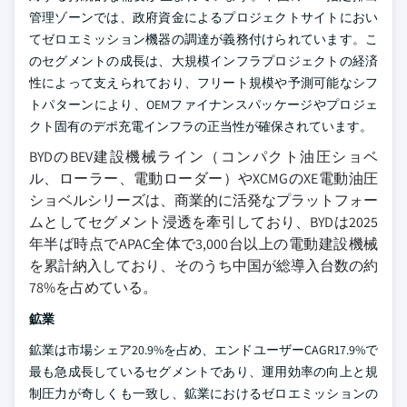
管理ゾーンでは、政府資金によるプロジェクトサイトにおい
てゼロエミッション機器の調達が義務付けられています。こ
のセグメントの成長は、大規模インフラプロジェクトの経済
性によって支えられており、フリート規模や予測可能なシフ
トパターンにより、OEMファイナンスパッケージやプロジェ
クト固有のデポ充電インフラの正当性が確保されています。
BYDのBEV建設機械ライン（コンパクト油圧ショベ
ル、ローラー、電動ローダー）やXCMGのXE電動油圧
ショベルシリーズは、商業的に活発なプラットフォー
ムとしてセグメント浸透を牽引しており、BYDは2025
年半ば時点でAPAC全体で3,000台以上の電動建設機械
を累計納入しており、そのうち中国が総導入台数の約
78%を占めている。
鉱業
鉱業は市場シェア20.9%を占め、エンドユーザーCAGR17.9%で
最も急成長しているセグメントであり、運用効率の向上と規
制圧力が奇しくも一致し、鉱業におけるゼロエミッションの