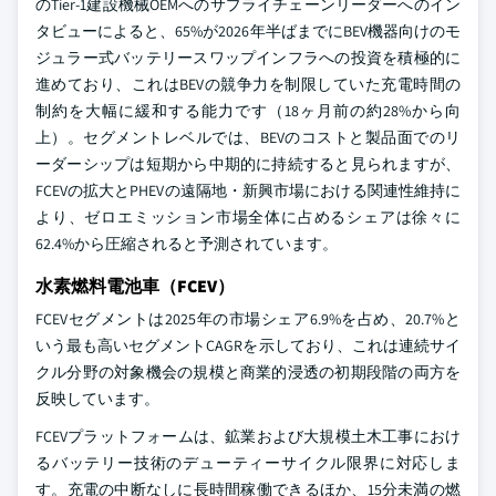
のTier-1建設機械OEMへのサプライチェーンリーダーへのイン
タビューによると、65%が2026年半ばまでにBEV機器向けのモ
ジュラー式バッテリースワップインフラへの投資を積極的に
進めており、これはBEVの競争力を制限していた充電時間の
制約を大幅に緩和する能力です（18ヶ月前の約28%から向
上）。セグメントレベルでは、BEVのコストと製品面でのリ
ーダーシップは短期から中期的に持続すると見られますが、
FCEVの拡大とPHEVの遠隔地・新興市場における関連性維持に
より、ゼロエミッション市場全体に占めるシェアは徐々に
62.4%から圧縮されると予測されています。
水素燃料電池車（FCEV）
FCEVセグメントは2025年の市場シェア6.9%を占め、20.7%と
いう最も高いセグメントCAGRを示しており、これは連続サイ
クル分野の対象機会の規模と商業的浸透の初期段階の両方を
反映しています。
FCEVプラットフォームは、鉱業および大規模土木工事におけ
るバッテリー技術のデューティーサイクル限界に対応しま
す。充電の中断なしに長時間稼働できるほか、15分未満の燃