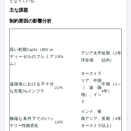
となっている。
主な課題
制約要因の影響分析
CAGR見通しへ
地理的関連
課題
影響時期
の影響
性
高い初期CapEx（BEV vs.
アジア太平
短期（2年
ディーゼルのプレミア
-2.8%
洋全域
以内）
ム）
オーストラ
リア、中国
遠隔地における不十分
中期（2～
-2.1%
（遠隔
な充電/H₂インフラ
4年）
地）、イン
ド
インド、東
極端な条件下でのバッ
南アジア、
長期（4年
-1.6%
テリー性能劣化
オーストラ
以上）