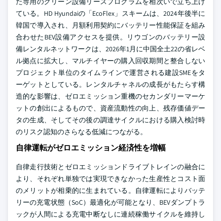
た専用のグリーン設備リースプログラムを相次いで立ち上げ
ている。HD Hyundaiの「EcoFlex」スキームは、2024年後半に
韓国で導入され、月額利用契約にバッテリー性能保証を組み
合わせたBEV設備アクセスを提供。リウゴンのバッテリー設
備レンタルネットワークは、2026年1月に中国全土22の省レベ
ル拠点に拡大し、マルチイヤーの購入回収期間と整合しない
プロジェクト単位のタイムラインで運営される建設SMEをタ
ーゲットとしている。レンタルチャネルの成長がもたらす構
造的な影響は、ゼロエミッション重機のセカンダリーマーケ
ットの創出によるもので、資産流動性の向上、残存価値デー
タの生成、そしてその後の調達サイクルにおける購入検討時
のリスク認知のさらなる低減につながる。
自律運転がゼロエミッション経済性を増幅
自律走行技術とゼロエミッションドライブトレインの融合に
より、それぞれ単独では実現できなかった生産性とコスト面
のメリットが相乗的に生まれている。自律運転によりバッテ
リーの充電状態（SoC）最適化が可能となり、BEVダンプトラ
ックが人間による充電中断なしに連続稼働サイクルを維持し