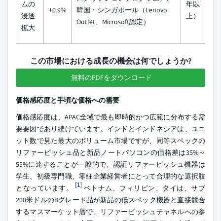
ムの
年以
+0.9%
韓国・シンガポール（Lenovo
浸透
上）
Outlet、Microsoft認定）
拡大
この市場における成長の機会は何でしょうか?
無料のPDFをダウンロード
価格感応度と手頃な価格への需要
価格感応度は、APAC全域で最も即時的かつ広範に分布する需
要要因であり続けています。インドとインドネシアは、ユニ
ット数で見た最大のボリューム市場ですが、同等スペックの
リファービッシュ品と新品ノートパソコンの価格差は35%～
55%に達することが一般的で、認証リファービッシュ機器は
学生、初級専門職、零細企業経営者にとって合理的な選択肢
[1]
となっています。
ベトナム、フィリピン、タイは、サブ
200米ドルのBグレード品が新品の低スペック機器と直接競合
するマスマーケット層で、リファービッシュチャネルへの参