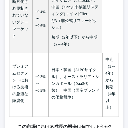
フィリピン（C2C支配）;
断片化さ
中国（Xianyu未検証リステ
れ規制さ
−0.4%
ィング）; インドTier-
れていな
〜
2/3（非公式リファービッ
いグレー
−0.6%
シュ）
マーケッ
ト
短期（2年以下）から中期
（2～4年）
中期
プレミア
（2～
日本・韓国（AI PCサイク
ムセグメ
4年）
−0.3%
ル）、オーストラリア・シ
ントにお
から
～
ンガポール（DaaS代
ける技術
長期
−0.5%
替）、中国（国産ブランド
の急速な
（4年
の価格競争）
陳腐化
以
上）
この市場における成長の機会は何でしょうか?