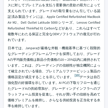
スに対してプレミアムを支払う需要側の意欲の双方によって
支えられています。グレードAの取引量をけん引している認
証済み製品ラインには、Apple Certified Refurbished MacBook
Air M2、Dell Outlet Latitude 5000シリーズ、Lenovo Certified
Refurbished ThinkPad X1 Carbonなどがあり、これらはすべて
複数年にわたる保証と完全なOEMソフトウェアの復元が行わ
れています。
日本では、Janparaが厳格な外観・機能基準に基づく段階的
なグレーディングフレームワークを採用しており、グレード
Aの平均販売価格は新品小売価格の20～25%以内に維持されて
います。これは、グレーディングの信頼性が独立機関によっ
て確立されている場合、プレミアムリファービッシュ製品の
[10]
価格設定が成立することを示しています。
データは自己
強化型の好循環を示しています。AI PCの下取りフローを通じ
たグレードAの供給増加が、グレーディングインフラへのプ
ラットフォーム投資を促進し、それが買い手の信頼を高めて
価格プレミアムを維持し、さらなる供給投資を正当化する水
準を維持しています。