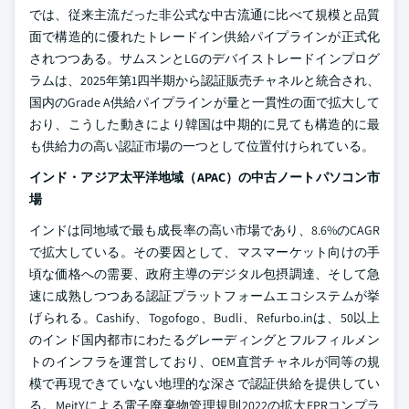
では、従来主流だった非公式な中古流通に比べて規模と品質
面で構造的に優れたトレードイン供給パイプラインが正式化
されつつある。サムスンとLGのデバイストレードインプログ
ラムは、2025年第1四半期から認証販売チャネルと統合され、
国内のGrade A供給パイプラインが量と一貫性の面で拡大して
おり、こうした動きにより韓国は中期的に見ても構造的に最
も供給力の高い認証市場の一つとして位置付けられている。
インド・アジア太平洋地域（APAC）の中古ノートパソコン市
場
インドは同地域で最も成長率の高い市場であり、8.6%のCAGR
で拡大している。その要因として、マスマーケット向けの手
頃な価格への需要、政府主導のデジタル包摂調達、そして急
速に成熟しつつある認証プラットフォームエコシステムが挙
げられる。Cashify、Togofogo、Budli、Refurbo.inは、50以上
のインド国内都市にわたるグレーディングとフルフィルメン
トのインフラを運営しており、OEM直営チャネルが同等の規
模で再現できていない地理的な深さで認証供給を提供してい
る。MeitYによる電子廃棄物管理規則2022の拡大EPRコンプラ