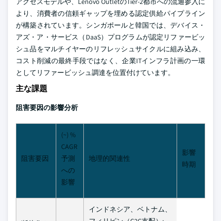
アクセスモデルや、Lenovo OutletのTier-2都市への流通参入に
より、消費者の信頼ギャップを埋める認定供給パイプライン
が構築されています。シンガポールと韓国では、デバイス・
アズ・ア・サービス（DaaS）プログラムが認定リファービッ
シュ品をマルチイヤーのリフレッシュサイクルに組み込み、
コスト削減の最終手段ではなく、企業ITインフラ計画の一環
としてリファービッシュ調達を位置付けています。
主な課題
阻害要因の影響分析
(~) %
CAGR
影響
阻害要因
予測
地理的関連性
時期
への
影響
インドネシア、ベトナム、