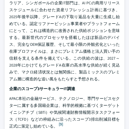
ラリア、シンガポールの企業IT部門は、AI PCの商用リリース
スケジュールに合わせた資産リフレッシュ計画に基づき、
2025年後半以降、グレードAの下取り返品を大量に生成し始
めている。認定リファービッシュ事業者やプラットフォーム
にとって、これは構造的に改善された供給ポジションを意味
する。最新世代のプロセッサを搭載したほぼ新品のデバイ
ス、完全なOEM保証履歴、そして最小限の外観劣化といった
在庫プロファイルは、まさにプレミアム価格と法人買い手の
信頼を支える条件を備えている。この供給の波は、2027～
2028年にかけてもグレードA在庫の高水準な供給が続く見込
みで、マクロ経済状況とは無関係に、製品ミックスのプレミ
アム層に構造的な追い風をもたらすと予想される。
企業のスコープ3サーキュラーIT調達
APAC本社の金融サービス、テクノロジー、専門サービスセク
ターに属する多国籍企業は、科学的根拠に基づくターゲット
イニシアチブ（SBTi）や気候関連財務情報開示タスクフォー
ス（TCFD）などの枠組みに沿ったスコープ3排出削減目標を
[9]
正式に策定し始めている。