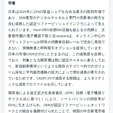
市場
日本は2025年に21%の収益シェアを占める最大の国別市場で
あり、OEM運営のデジタルチャネルと専門小売業者の両方を
含む成熟した認定リファービッシュドインフラによって支え
られています。Hard-Offの全国900店舗を超える小売網と、主
要都市圏の電子機器下取り店Janparaは、オンライン中心の
プラットフォームが同等の消費者信頼レベルで完全に再現で
きない、実物検査と即時取引オプションを提供しています。
日本の市場CAGRが3%にとどまるのは、この成熟度を反映し
ており、対象となる購買層は既に認定チャネルに参入してお
り、新規顧客獲得というよりも既存カテゴリー内でのボリュ
ーム深化と平均販売価格の拡大によって増分成長が牽引され
ているためです。CAGR7.1%で成長する韓国は、よりダイナミ
ックな成長プロファイルを示しています。
環境省による改正拡大生産者責任（EPR）目標（電子機器リ
サイクル法に基づく）により、ノートパソコンの回収率が
65%に引き上げられ、OEMが認証リファービッシュネットワ
ークとの統合を義務付けられたことで、韓国の中古家電市場