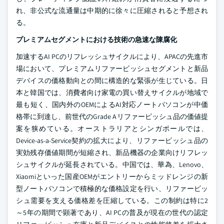
れ、非公式な流通量は中期的に徐々に圧縮されると予想され
る。
プレミアムセグメントにおける技術の急速な陳腐化
加速するAI PCのリフレッシュサイクルにより、APACの先進市
場において、プレミアムリファービッシュセグメントと新品
デバイスの価格動向との間に構造的な緊張が生じている。日
本と韓国では、消費者向け家電の買い替えサイクルが地域で
最も短く、国内外のOEMによるAI対応ノートパソコンが中価
格帯に到達し、前世代のGrade Aリファービッシュ品の価値提
案を狭めている。オーストラリアとシンガポールでは、
Device-as-a-Service契約の拡大により、リファービッシュ品の
実効残存価値期間が短縮され、新品機器の企業向けリフレッ
シュサイクルが延長されている。中国では、華為、Lenovo、
Xiaomiといった国産OEMがエントリーからミッドレンジの新
型ノートパソコンで積極的な価格設定を行い、リファービッ
シュ需要を支える価格差を圧縮している。この制約は特に2
～5年の期間で顕著であり、AI PCの普及が現在の世代の認定