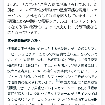
1人あたりのデバイス導入義務が課せられており、総
所有コストの正当性が明確かつ監査可能な認定リファ
ービッシュ入札を通じて調達を拡大しています。この
要因による中期的な需要シグナルは、センチメントで
はなく政策の継続性によって支えられ、持続可能なも
のとなっています。
電子廃棄物規制の強化
使用済み電子機器の処分に対する規制圧力が、公式なリファ
ービッシュセクターにとって構造的な追い風となっていま
す。インドの環境・森林・気候変動省が所管する「電子廃棄
物管理規則（2022年）」では、生産者および輸入業者に対し
拡大生産者責任（EPR）の遵守が義務付けられており、ラッ
プトップに特化した回収・リファービッシュ目標が2026年ま
[3]
で段階的に強化されています。
中国の改正電子廃棄物管
理規則では、より広範なデバイスカテゴリーにわたる生産者
責任が拡大され、OEMやプラットフォームがリサイクルでは
なく公式なリファービッシュパイプラインを整備する経済的
インセンティブが生まれています。オーストラリアの「テレ