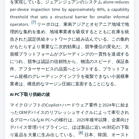
を実現している。ジュアンジュアンのシステム alone reduces
per-device inspection time by approximately 40%, a capability
threshold that sets a structural barrier for smaller informal
[7]
operators.
リーボロは、東南アジアとオセアニア地域で地
理的な集約を進め、地域事業者を吸収するとともに在庫を統
合された認定供給ネットワークに組み込んでいる。この集約
がもたらすより重要な二次的効果は、競争優位の変化だ。大
規模プラットフォームがグレーディングの一貫性を達成する
につれ、競争は認証の信頼性から、物流のスピード、保証条
件、アフターサービスの品質へとシフトする。プラットフォ
ーム規模のグレーディングインフラを複製できない小規模事
業者は、構造的なマージン圧縮に直面することになる。
AI PC下取り供給の波
マイクロソフトのCopilot+ハードウェア要件と2024年に始ま
ったOEMデバイスのリフレッシュサイクルによって牽引され
るグローバルなAI PCへの移行は、2025年後半以降、企業向け
デバイス管理パイプラインに、ほぼ新品に近いAI対応の下取
[8]
り返品を大量に生み出している。
日本、韓国、オースト