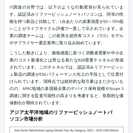
IT調達の分野では、以下のような行動変容が見られていま
す。認証済みリファービッシュノートパソコンは、同等の性
能を持つ新品と比較して、1台あたりの炭素強度が50～70%低
いことがライフサイクル評価で一貫して示されています。企
業の調達チームは、この差異を総所有コスト（TCO）モデル
やサプライヤー選定基準に取り込み始めています。
こうした動きにより、価格感度に基づく消費者需要や中小企
業のコスト最適化とは異なる新たなB2B需要チャネルが形成
されています。このチャネルでは、認証済みリファービッシ
ュ製品の調達がESGパフォーマンス向上の手段として位置付
けられています。現時点では絶対的な取引量はまだ少ないも
のの、APAC地域の多国籍企業のデバイス保有規模やScope 3
調達に関する監査可能性の高まりを考慮すると、長期的な価
値創出が期待されています。
アジア太平洋地域のリファービッシュノートパ
ソコン市場分析