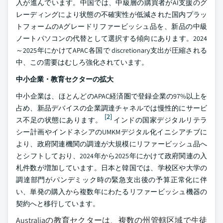
入が進んでいます。中国では、中級層の購買者がAI支援のグ
レーディングにより状態の不確実性が低減された国内プラッ
トフォームのAグレードリファービッシュ品を、新品の中級
ノートパソコンの代替として選択する傾向にあります。2024
～2025年にかけてAPAC各国で discretionary支出が圧縮される
中、この需要はむしろ強化されています。
中小企業・教育セクターの拡大
中小企業は、ほとんどのAPAC経済圏で登録企業の97%以上を
占め、新品デバイスの企業調達チャネルでは慢性的にサービ
[2]
ス不足の状態にあります。
インドの国家デジタルリテラ
シー計画やインドネシアのUMKMデジタル化イニシアチブに
より、政府関連機関の調達が大規模にリファービッシュ品へ
とシフトしており、2024年から2025年にかけて政府関連の入
札件数が増加しています。日本と韓国では、学校区や大学の
調達部門がパンデミック時の緊急支出後の予算正常化に伴
い、単発の購入から複数年にわたるリファービッシュ機器の
契約へと移行しています。
Australiaの教育セクターは、複数の州管轄区域で生徒