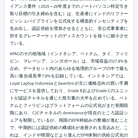
イアンス要件（2025～26年度までのノートパソコン特定引き
取り目標の引き締めを含む）は、生産者にインドのリファー
ビッシュパイプラインを公式化する構造的インセンティブを
生み出し、認証供給を増加させるとともに、非公式事業者に
対するグレーマーケットのディスカウントを徐々に縮小させ
ている。
APACのその他地域（インドネシア、ベトナム、タイ、フィリ
ピン、マレーシア、シンガポール）は、市場収益の27.8%を
占め、データセット内のあらゆる地理的グループの中で最も
高い集合成長率7.8%を記録している。インドネシアでは、
Loyal Laptop IndonesiaとSaverbroが主に価格志向の買い手層
にサービスを提供しており、Grade BおよびGrade Cのユニッ
トが認証チャネルを通じた取引量の大半を占めている。ベト
ナムとフィリピンはプラットフォームの公式化がまだ初期段
階にあり、C2Cチャネルの dominanceが現在のところ認証シ
ェアを制限しているが、両国のEPR枠組みの整備が進むこと
で、中期的には認証供給の構成比が改善される見込みだ。こ
れは、インドや韓国などより進んだEPR体制の供給公式化の