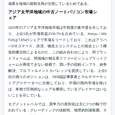
成果を地域の規制当局が注視しているためである。
アジア太平洋地域の中古ノートパソコン市場シ
ェア
2025年のアジア太平洋地域市場は中程度の集中度を示してお
り、上位5社が市場収益の30.7%を占めている。Xianyu / Idle
Fishは7.8%のシェアで市場をリードしており、これはアリバ
バのEコマース、決済、物流エコシステムとの統合という構
造的優位性によるものだ。この組み合わせにより、同プラッ
トフォームは、同地域の独立系リファービッシュプラットフ
ォームが再現できない規模で、買い手の信頼インフラ、紛争
解決、フルフィルメントカバレッジを提供している。上位5
社の残りのポジションは、OEM認証事業者とマルチマーケッ
トアグリゲーターに分散しており、中国の国内市場を除け
ば、単独で圧倒的なシェアを獲得しているプレイヤーはいな
いことを示している。
セグメントレベルでは、競争力の差別化は主に3つの軸で行
われている：グレーディングの信頼性、地理的到達範囲、そ