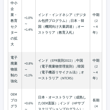
中小
企
業・
インド・インドネシア（デジタ
中期
+1.0%
教育
ル包摂プログラム）; 日本・韓
（2
～
セク
国（機関向け大量調達）; オー
～4
+1.4%
ター
ストラリア（教育入札）
年）
の拡
大
電子
インド（EPR規則2022）; 中国
中期
廃棄
+0.8%
（電子廃棄物管理規則）; 韓国
（2
物規
～
（電子機器リサイクル法）; オ
～4
制の
+1.1%
ーストラリア（NTCRS）
年）
強化
OEM
日本・オーストラリア（成熟し
プロ
長期
+0.6%
たOEM直販）; インド（HPサブ
グラ
（4
～
スクリプションプログラム）;