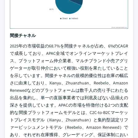
間接チャネル
2025年の市場収益の68.7%を間接チャネルが占め、6%のCAGR
で成長しており、APAC全域でオンラインマーケットプレイ
ス、プラットフォーム仲介業者、マルチブランド小売アグリ
ゲーターが取引仲介において根強い役割を果たしていること
を示しています。間接チャネルの規模的優位性は在庫の幅広
さに由来しており、Xianyu、Zhuanzhuan、Reebelo、Amazon
Renewedなどのプラットフォームは数千人の売り手にわたる
出品を集約し、単一の直販事業者では到底及ばない品揃えの
深さを提供しています。APACの市場を特徴付ける2つの支配
的な間接プラットフォームモデルとは、C2C-to-B2Cマーケッ
トプレイスモデル（Xianyu、Zhuanzhuan）と集約型認定リフ
ァービッシュメントモデル（Reebelo、Amazon Renewed）で
あり、それぞれ在庫獲得、グレーディング、保証体制におい