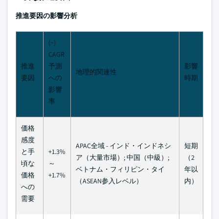
推進要因の影響分析
(~)
CAGR
推進
予測
影響
地理的関連性
要因
への
時期
影響
率
価格
感度
APAC全域 - インド・インドネシ
短期
と手
+1.3%
ア（大量市場）; 中国（中級）;
（2
頃な
～
ベトナム・フィリピン・タイ
年以
価格
+1.7%
（ASEAN参入レベル）
内）
への
需要