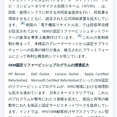
ビ・コンピュータリサイクル全国スキーム（NTCRS）」は、
回収・処理インフラに対する共同資金提供を行い、回収量を
増加させるとともに、認定された公式供給基盤を拡大してい
[4]
ます。
韓国の「電子機器リサイクル法」では回収率目標
が設定されており、OEMが認定リファービッシュネットワー
[5]
クへの参加を事実上義務付けています。
これらの規制体
制が相まって、未検証のグレーマーケットから認定サプライ
チェーンへの在庫の移行が進み、確立されたプラットフォー
ムにとって有利な構造的シフトが生じています。
OEM認定リファービッシュプログラムの浸透拡大
HP Renew、Dell Outlet、Lenovo Outlet、Apple Certified
Refurbished、Microsoft Certified RefurbishedといったOEM認定
のリファービッシュプログラムが、APAC地域における地理的
な拡大を進めています。日本とオーストラリアでは、これら
のプログラムが数年にわたり規模を拡大し、新品と同等の複
数年にわたる保証と認定サービスネットワークを提供してい
ます。インドでは、HPのSMB顧客向けサブスクリプション型