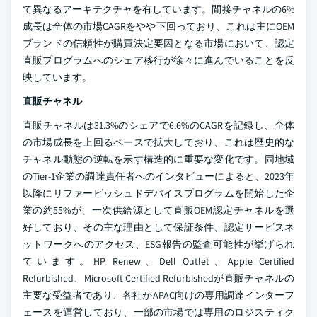
て異なるアーキテクチャを有しています。間接チャネルの6%
成長は全体の市場CAGRをやや下回っており、これは主にOEM
ブランドの信頼性が購買決定要因となる市場において、認定
直販プログラムへのシェア移行が徐々に進んでいることを反
映しています。
直販チャネル
直販チャネルは31.3%のシェアで6.6%のCAGRを記録し、全体
の市場成長を上回るペースで拡大しており、これは歴史的な
チャネル動態の逆転を示す構造的に重要な変化です。同地域
のTier-1企業の調達責任者へのインタビューによると、2023年
以降にリファービッシュドデバイスプログラムを開始した企
業の約55%が、一次供給源として直販OEM認定チャネルを選
好しており、その主な理由として保証条件、認定サービスネ
ットワークへのアクセス、ESG報告の監査可能性が挙げられ
ています。HP Renew、Dell Outlet、Apple Certified
Refurbished、Microsoft Certified Refurbishedが直販チャネルの
主要な受益者であり、各社がAPAC向けの専用調達インターフ
ェースを運営しており、一部の市場では専用のロジスティク