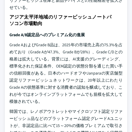
リファービッシュ在庫と新品デバイスとの性能格差を拡大さ
せている。
アジア太平洋地域のリファービッシュノートパ
ソコン市場動向
Grade A/B認定品へのプレミアム化の進展
Grade AおよびGrade B品は、2025年の市場売上高の75.3%を占
めており（Grade Aが47.3%、Grade Bが28%）、Grade C/Dとの
格差は拡大している。背景には、AI支援のグレーディング、
標準化された保証条件、OEM認定の状態分類を通じた買い手
の信頼回復がある。日本のハードオフやJanparaの実店舗型
認定リファービッシュネットワークは、20年以上にわたり
Grade Aの状態基準に対する消費者の認知を醸成しており、こ
れが今ではオンラインプラットフォームでも規模を拡大して
模倣されている。
韓国では、レノボアウトレットやマイクロソフト認定リファ
ービッシュ品などのプラットフォーム認定グレードAユニッ
トが、非認定品に比べて15～20%の価格プレミアムで取引さ