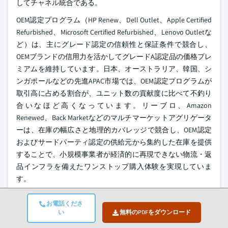
してチャネル統合である。
OEM認定プログラム（HP Renew、Dell Outlet、Apple Certified
Refurbished、Microsoft Certified Refurbished、Lenovo Outletな
ど）は、主にグレード認定の信頼性と保証条件で競合し、
OEMブランドの信用力を活かしてグレードA認定品の価格プレ
ミアムを維持しています。日本、オーストラリア、韓国、シ
ンガポールなどの先進APAC市場では、OEM認定プログラムが
取引高に占める割合が、ユニット数の貢献度に比べて不釣り
合いなほど高くなっています。リーブロ、Amazon
Renewed、Back Marketなどのマルチマーケットアグリゲータ
ーは、在庫の幅広さと地理的カバレッジで競合し、OEM認定
およびサードパーティ認定の供給元から集約した在庫を提供
することで、小規模事業者が経済的に再現できない物流・返
品インフラを備えたワンストップ購入体験を実現していま
す。
競争構造を詳しく見ると、新たな戦略的分岐が見えてきま
お電話くださ
す。既存のOEMプログラムは、サードパーティアグリゲータ
い
無料のPDFをダウンロード
ーへの依存を減らし、認定グレードA取引の完全なマージン