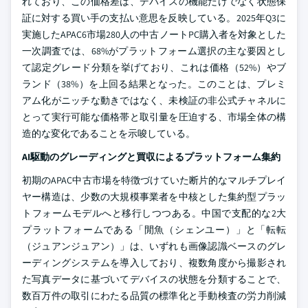
れており、この価格差は、デバイスの機能だけでなく状態保
証に対する買い手の支払い意思を反映している。2025年Q3に
実施したAPAC6市場280人の中古ノートPC購入者を対象とした
一次調査では、68%がプラットフォーム選択の主な要因とし
て認定グレード分類を挙げており、これは価格（52%）やブ
ランド（38%）を上回る結果となった。このことは、プレミ
アム化がニッチな動きではなく、未検証の非公式チャネルに
とって実行可能な価格帯と取引量を圧迫する、市場全体の構
造的な変化であることを示唆している。
AI駆動のグレーディングと買収によるプラットフォーム集約
初期のAPAC中古市場を特徴づけていた断片的なマルチプレイ
ヤー構造は、少数の大規模事業者を中核とした集約型プラッ
トフォームモデルへと移行しつつある。中国で支配的な2大
プラットフォームである「閒魚（シェンユー）」と「転転
（ジュアンジュアン）」は、いずれも画像認識ベースのグレ
ーディングシステムを導入しており、複数角度から撮影され
た写真データに基づいてデバイスの状態を分類することで、
数百万件の取引にわたる品質の標準化と手動検査の労力削減