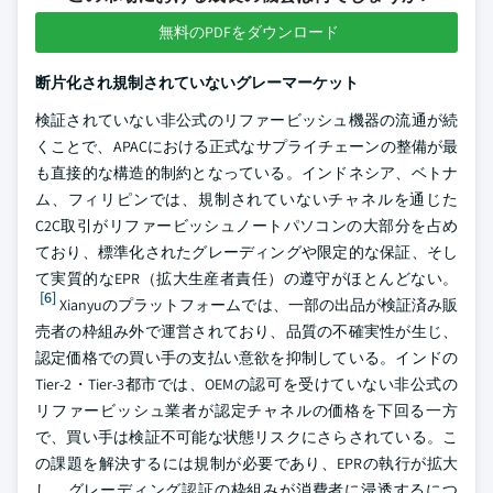
無料のPDFをダウンロード
断片化され規制されていないグレーマーケット
検証されていない非公式のリファービッシュ機器の流通が続
くことで、APACにおける正式なサプライチェーンの整備が最
も直接的な構造的制約となっている。インドネシア、ベトナ
ム、フィリピンでは、規制されていないチャネルを通じた
C2C取引がリファービッシュノートパソコンの大部分を占め
ており、標準化されたグレーディングや限定的な保証、そし
て実質的なEPR（拡大生産者責任）の遵守がほとんどない。
[6]
Xianyuのプラットフォームでは、一部の出品が検証済み販
売者の枠組み外で運営されており、品質の不確実性が生じ、
認定価格での買い手の支払い意欲を抑制している。インドの
Tier-2・Tier-3都市では、OEMの認可を受けていない非公式の
リファービッシュ業者が認定チャネルの価格を下回る一方
で、買い手は検証不可能な状態リスクにさらされている。こ
の課題を解決するには規制が必要であり、EPRの執行が拡大
し、グレーディング認証の枠組みが消費者に浸透するにつ