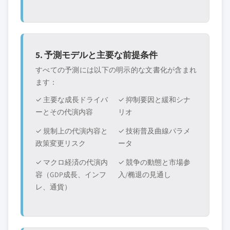
5. 予測モデルと主要な前提条件
すべての予測には以下の明示的な文書化が含まれ
ます：
✓ 主要な成長ドライバ
✓ 抑制要因と緩和シナ
ーとその代演内容
リオ
✓ 規制上の代演内容と
✓ 技術普及曲線パラメ
政策変更リスク
ータ
✓ マクロ経済の代演内
✓ 競争の動態と市場参
容（GDP成長、インフ
入/椭退の見通し
レ、通貨）