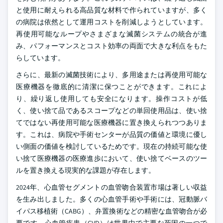
と使用に耐えられる高品質な材料で作られていますが、多く
の病院は依然として運用コストを削減しようとしています。
再使用可能なループやさまざまな滅菌システムの統合が進
み、パフォーマンスとコスト効率の両面で大きな利点をもた
らしています。
さらに、最新の滅菌技術により、多用途または再使用可能な
医療機器を徹底的に清潔に保つことができます。これによ
り、繰り返し使用しても安全になります。操作コストが低
く、使い捨て品であるスコープなどの単回使用品は、使い捨
てではない再使用可能な医療機器に置き換えられつつありま
す。これは、病院や手術センターが品質の価値と環境に優し
い側面の価値を検討しているためです。現在の持続可能な使
い捨て医療機器の医療進歩において、使い捨てベースのツー
ルを置き換える現実的な課題が存在します。
2024年、心血管セグメントの血管吻合装置市場は著しい収益
を生み出しました。多くの心血管手術や手術には、冠動脈バ
イパス移植術（CABG）、弁置換術などの精密な血管吻合が必