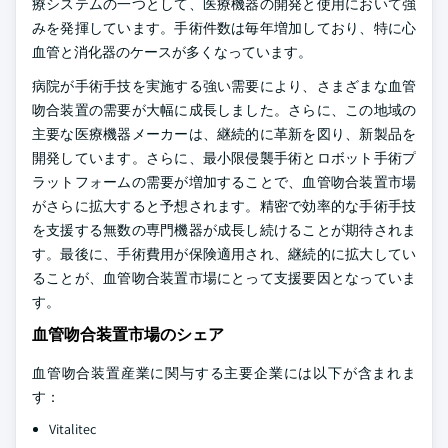
療システムの一つとして、医療機器の開発と使用において強
みを発揮しています。手術件数は毎年増加しており、特に心
血管と消化器のケースが多くなっています。
病院が手術手技を実施する強い需要により、さまざまな血管
吻合装置の需要が大幅に成長しました。さらに、この地域の
主要な医療機器メーカーは、継続的に革新を図り、新製品を
開発しています。さらに、最小限侵襲手術とロボット手術プ
ラットフォームの需要が増加することで、血管吻合装置市場
がさらに拡大すると予想されます。精密で効率的な手術手技
を支援する無数の専門機器が成長し続けることが期待されま
す。最後に、手術費用が保険適用され、継続的に拡大してい
ることが、血管吻合装置市場にとって支援要因となっていま
す。
血管吻合装置市場のシェア
血管吻合装置産業に関与する主要企業には以下が含まれま
す：
Vitalitec