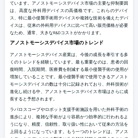
ています。アノストモーシスデバイス市場の主要な抑制要因
は、高度な外科用デバイスの高価格です。これらのデバイ
ス、特に最小侵襲手術用デバイスや複雑な技術を備えたデバ
イスは、従来の外科用デバイスに比べて高い販売価格が必要
なため、通常、大きなR&Dコストがかかります。
アノストモーシスデバイス市場のトレンド
アノストモーシスデバイス産業は、今後の成長を牽引する多
くのトレンドを経験しています。最も重要なのは、患者の回
復時間、入院期間、医療費を削減する最小侵襲手術の使用が
増加していることです。最小侵襲手術で使用できるアノスト
モーシスデバイスの数は十分に記録されており、外科技術が
進化し続ける中、アノストモーシスデバイス市場はさらに成
長すると予想されます。
ラパロスコープやロボット支援手術施設を用いた外科手術の
進歩により、複雑な手術がより容易かつ効率的に行われるよ
うになり、精度、信頼性、取り扱い性において従来の方法を
上回るようになっています。もう一つのトレンドは、アノス