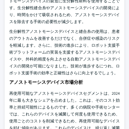
トモーシスデバイスの製造に生分解性材料を使用することで
す。生分解性縫合糸やアノストモーシスデバイスの開発によ
り、時間をかけて吸収されるため、アノストモーシスデバイ
スを除去する手術の必要性が減少します。
生分解性アノストモーシスデバイスと縫合糸の使用は、患者
のアウトカムを改善するだけでなく、合併症や感染のリスク
を軽減します。さらに、技術の進歩により、ロボット支援手
術プラットフォームの実装を支援するアノストモーシスデバ
イスや、外科的精度を向上させる自動アノストモーシスデバ
イスの開発が可能になりました。技術が進歩するにつれ、ロ
ボット支援手術の効率と正確性はさらに向上するでしょう。
アノストモーシスデバイス市場分析
再使用可能なアノストモーシスデバイスセグメントは、2024
年に最も大きなシェアを占めました。これは、そのコスト効
率と持続可能性によるものです。多くの病院や手術センター
では、これらのデバイスを滅菌して何度も使用できるため、
使用ごとのコストを削減できるため、再使用可能なデバイス
を好む傾向があります。これらのデバイスは、繰り返し滅菌