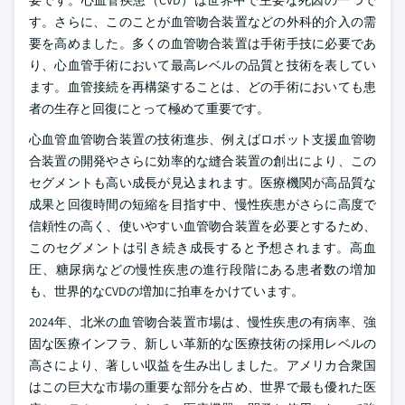
要です。心血管疾患（CVD）は世界中で主要な死因の一つで
す。さらに、このことが血管吻合装置などの外科的介入の需
要を高めました。多くの血管吻合装置は手術手技に必要であ
り、心血管手術において最高レベルの品質と技術を表してい
ます。血管接続を再構築することは、どの手術においても患
者の生存と回復にとって極めて重要です。
心血管血管吻合装置の技術進歩、例えばロボット支援血管吻
合装置の開発やさらに効率的な縫合装置の創出により、この
セグメントも高い成長が見込まれます。医療機関が高品質な
成果と回復時間の短縮を目指す中、慢性疾患がさらに高度で
信頼性の高く、使いやすい血管吻合装置を必要とするため、
このセグメントは引き続き成長すると予想されます。高血
圧、糖尿病などの慢性疾患の進行段階にある患者数の増加
も、世界的なCVDの増加に拍車をかけています。
2024年、北米の血管吻合装置市場は、慢性疾患の有病率、強
固な医療インフラ、新しい革新的な医療技術の採用レベルの
高さにより、著しい収益を生み出しました。アメリカ合衆国
はこの巨大な市場の重要な部分を占め、世界で最も優れた医