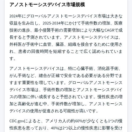
アノストモーシスデバイス市場規模
2024年にグローバルアノストモーシスデバイス市場は大きな
収益を生み出し、2025-2034年にかけて手術件数の増加、医療
技術の進歩、最小侵襲手術の需要増加により大幅なCAGRで成
長すると予測されています。アノストモーシスデバイスは、
外科医が手術中に血管、臓器、組織を接合するために使用さ
れ、患者の回復時間を短縮することで広く認められていま
す。
アノストモーシスデバイスは、特に心臓手術、消化器手術、
がん手術など、縫合が正確で安全である必要がある分野でま
すます重要性を増しています。グローバルアノストモーシス
デバイス市場は、手術件数の増加とアノストモーシスデバイ
スの増加に伴い成長すると予想されています。慢性疾患の増
加と高齢化が進む中、手術件数が増加し、アノストモーシス
デバイスの使用が促進される可能性が高いです。
CDC.govによると、アメリカ人の約60%が少なくとも1つの慢
性疾患を患っており、40%は2つ以上の慢性疾患に影響を受け