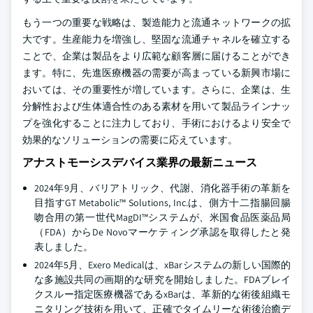
もう一つの重要な戦略は、製造能力と流通ネットワークの拡
大です。生産能力を増強し、堅固な流通チャネルを確立する
ことで、企業は製品をより広範な顧客層に届けることができ
ます。特に、先進医療機器の需要が高まっている新興市場に
おいては、その重要性が増しています。さらに、企業は、生
分解性および生体適合性のある素材を用いて製品ラインナッ
プを強化することに注力しており、手術におけるより安全で
効果的なソリューションの需要に応えています。
アナストモーシスデバイス業界の最新ニュース
2024年9月、バリアトリック、代謝、消化器手術の革新を
目指すGT Metabolic™ Solutions, Inc.は、側方十二指腸回腸
吻合用の第一世代MagDI™システムが、米国食品医薬品局
（FDA）からDe Novoマーケティング承認を取得したと発
表しました。
2024年5月、Exero Medicalは、xBarシステムの新しい国際的
な多施設共同の画期的な研究を開始しました。FDAブレイ
クスルー指定医療機器であるxBarは、革新的な術後組織モ
ニタリング技術を用いて、正確でタイムリーな術後治癒デ