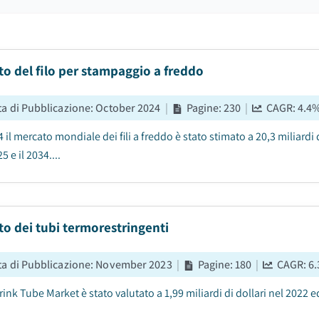
o del filo per stampaggio a freddo
ta di Pubblicazione
:
October 2024
|
Pagine
:
230
|
CAGR:
4.4
 il mercato mondiale dei fili a freddo è stato stimato a 20,3 miliardi
25 e il 2034....
o dei tubi termorestringenti
ta di Pubblicazione
:
November 2023
|
Pagine
:
180
|
CAGR:
6.
ink Tube Market è stato valutato a 1,99 miliardi di dollari nel 2022 