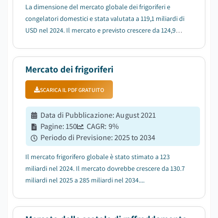
La dimensione del mercato globale dei frigoriferi e
congelatori domestici e stata valutata a 119,1 miliardi di
USD nel 2024. Il mercato e previsto crescere da 124,9
miliardi di USD nel 2025 a 193,5 miliardi di USD nel 2034,
con un CAGR del 5%, secondo l'ultimo rapporto
pubblicato da Global Market In...
Mercato dei frigoriferi
SCARICA IL PDF GRATUITO
Data di Pubblicazione
:
August 2021
Pagine
:
150
CAGR:
9
%
Periodo di Previsione
:
2025 to 2034
Il mercato frigorifero globale è stato stimato a 123
miliardi nel 2024. Il mercato dovrebbe crescere da 130.7
miliardi nel 2025 a 285 miliardi nel 2034....