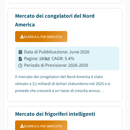
cibi congelati e confezionati....
Mercato dei congelatori del Nord
America
SCARICA IL PDF GRATUITO
Data di Pubblicazione
:
June 2026
Pagine
:
180
CAGR:
5.4
%
Periodo di Previsione
:
2026-2035
Il mercato dei congelatori del Nord America è stato
stimato a 3,1 miliardi di dollari statunitensi nel 2025 e si
prevede che crescerà a un tasso di crescita annuo
composto (CAGR) del 5,4% tra il 2026 e il 2035....
Mercato dei frigoriferi intelligenti
SCARICA IL PDF GRATUITO