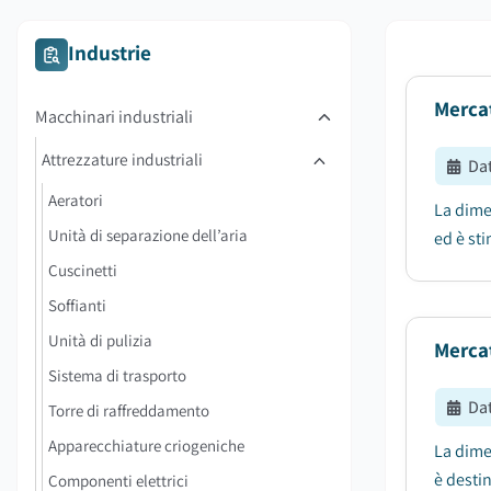
Industrie
Mercat
Macchinari industriali
Attrezzature industriali
Da
Aeratori
La dimen
Unità di separazione dell’aria
ed è sti
Cuscinetti
Soffianti
Unità di pulizia
Mercat
Sistema di trasporto
Da
Torre di raffreddamento
Apparecchiature criogeniche
La dimen
è destin
Componenti elettrici