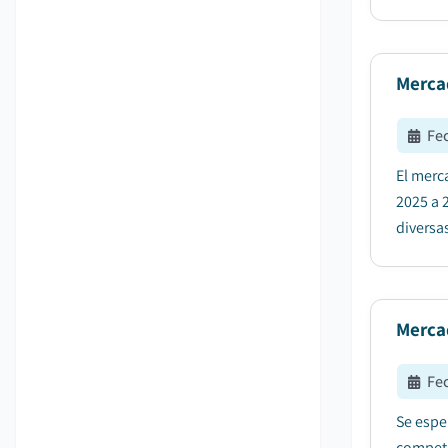
Merca
Fe
El merc
2025 a 2
diversas
Mercad
Fe
Se espe
competi