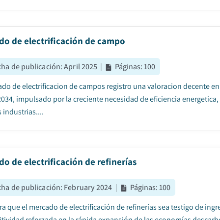
do de electrificación de campo
cha de publicación
:
April 2025
|
Páginas
:
100
ado de electrificacion de campos registro una valoracion decente e
034, impulsado por la creciente necesidad de eficiencia energetica, s
 industrias....
o de electrificación de refinerías
cha de publicación
:
February 2024
|
Páginas
:
100
ra que el mercado de electrificación de refinerías sea testigo de ing
tividad reforzada en la rápida expansión de las economías descarbo