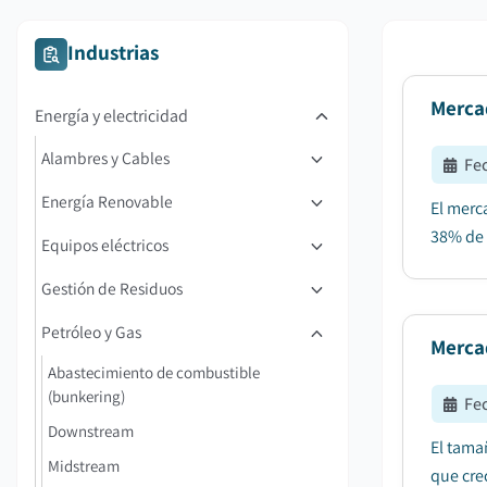
Industrias
Mercad
Energía y electricidad
Alambres y Cables
Fe
Energía Renovable
El merc
38% de 
Equipos eléctricos
Gestión de Residuos
Petróleo y Gas
Mercad
Abastecimiento de combustible
(bunkering)
Fe
Downstream
El tama
Midstream
que cre