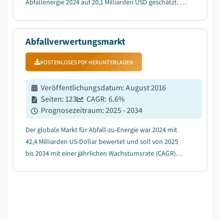
Abfallenergie 2024 auf 20,1 Milliarden USD geschätzt. Es
wird erwartet, dass der Markt von 21,1 Milliarden USD
im Jahr 2025 auf 34,9 Milliarden USD im Jahr 2034
wächst, mit einer durchschnittlichen jährliche...
Abfallverwertungsmarkt
KOSTENLOSES PDF HERUNTERLADEN
Veröffentlichungsdatum
:
August 2016
Seiten
:
123
CAGR:
6.6
%
Prognosezeitraum
:
2025 - 2034
Der globale Markt für Abfall-zu-Energie war 2024 mit
42,4 Milliarden US-Dollar bewertet und soll von 2025
bis 2034 mit einer jährlichen Wachstumsrate (CAGR)
von 6,6 % wachsen....