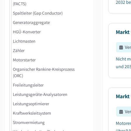
2032 be
(FACTS)
Spaltleiter (Gap Conductor)
Generatoraggregate
Markt 
HGÜ-Konverter
Lichtmasten
Ve
Zähler
Nicht m
Motorstarter
und 203
Organischer Rankine-Kreisprozess
(ORC)
Freileitungsleiter
Leistungsgeräte-Analysatoren
Markt 
Leistungsoptimierer
Ve
Kraftwerksleitsystem
Stromvermietung
Motoren
über 9 