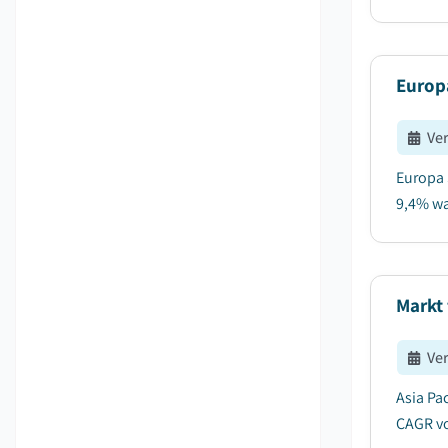
Europä
Ve
Europa 
9,4% wa
Markt 
Ve
Asia Pa
CAGR vo