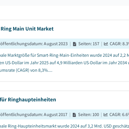
 Ring Main Unit Market
röffentlichungsdatum
:
August 2023
|
Seiten
:
157
|
CAGR:
8.3
bale Marktgröße für Smart-Ring-Main-Einheiten wurde 2024 auf 2,2 Mi
den US-Dollar im Jahr 2025 auf 4,9 Milliarden US-Dollar im Jahr 2034
msrate (CAGR) von 8,3%....
 für Ringhaupteinheiten
röffentlichungsdatum
:
August 2017
|
Seiten
:
100
|
CAGR:
6.6
bale Ring-Haupteinheitsmarkt wurde 2024 auf 3,2 Mrd. USD geschätz