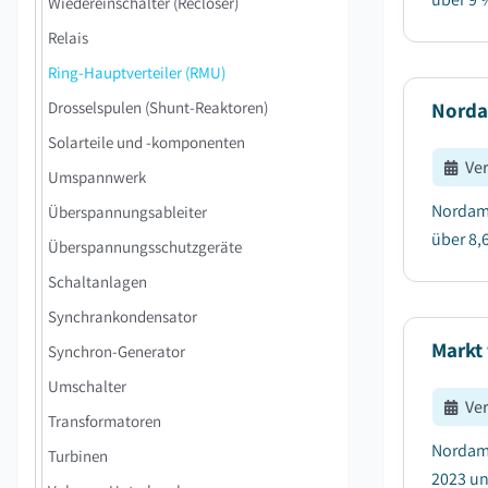
Wiedereinschalter (Recloser)
Relais
Ring-Hauptverteiler (RMU)
Drosselspulen (Shunt-Reaktoren)
Nordam
Solarteile und -komponenten
Ve
Umspannwerk
Nordame
Überspannungsableiter
über 8,6
Überspannungsschutzgeräte
Schaltanlagen
Synchrankondensator
Markt
Synchron-Generator
Umschalter
Ve
Transformatoren
Nordame
Turbinen
2023 un