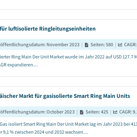
für luftisolierte Ringleitungseinheiten
röffentlichungsdatum
:
November 2023
|
Seiten
:
580
|
CAGR
lierter Ring Main Der Unit Market wurde im Jahr 2022 auf USD 127.7 M
GR expandieren....
ischer Markt für gasisolierte Smart Ring Main Units
röffentlichungsdatum
:
October 2023
|
Seiten
:
425
|
CAGR:
9.
Gas isoliert Smart Ring Main Der Unit Market lag im Jahr 2023 bei 4
r 9,1 % zwischen 2024 und 2032 wachsen....