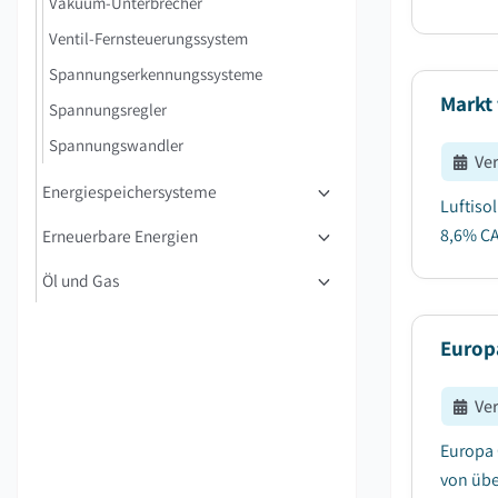
Vakuum-Unterbrecher
Ventil-Fernsteuerungssystem
Spannungserkennungssysteme
Markt 
Spannungsregler
Spannungswandler
Ve
Energiespeichersysteme
Luftiso
8,6% CA
Erneuerbare Energien
Öl und Gas
Europä
Ve
Europa 
von übe