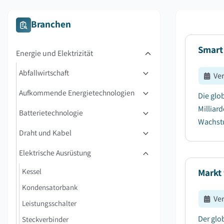
Branchen
Smart
Energie und Elektrizität
Abfallwirtschaft
Ve
Aufkommende Energietechnologien
Die glo
Milliar
Batterietechnologie
Wachstu
Draht und Kabel
Elektrische Ausrüstung
Kessel
Markt
Kondensatorbank
Ve
Leistungsschalter
Der glo
Steckverbinder