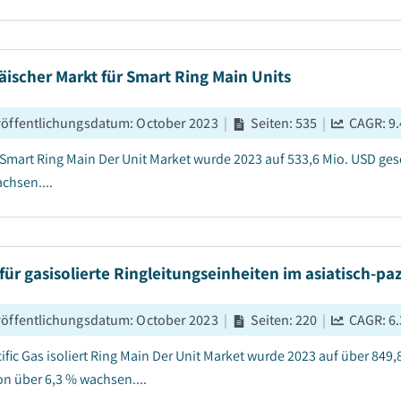
ischer Markt für Smart Ring Main Units
röffentlichungsdatum
:
October 2023
|
Seiten
:
535
|
CAGR:
9.
Smart Ring Main Der Unit Market wurde 2023 auf 533,6 Mio. USD ge
chsen....
für gasisolierte Ringleitungseinheiten im asiatisch-p
röffentlichungsdatum
:
October 2023
|
Seiten
:
220
|
CAGR:
6.
cific Gas isoliert Ring Main Der Unit Market wurde 2023 auf über 84
n über 6,3 % wachsen....