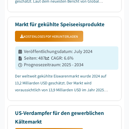
geschätzt. Laut dem neuesten Bericht von Global
Market Insights Inc. wird der Markt voraussichtlich von
4,5 Milliarden US-Dollar im Jahr 2025 auf 7,7 Milliarden
US-Dollar im Jahr 2034 wachsen, mit ei...
Markt für gekühlte Speiseeisprodukte
KOSTENLOSES PDF HERUNTERLADEN
Veröffentlichungsdatum
:
July 2024
Seiten
:
487
CAGR:
6.6
%
Prognosezeitraum
:
2025 - 2034
Der weltweit gekühlte Eiswarenmarkt wurde 2024 auf
13,2 Milliarden USD geschätzt. Der Markt wird
voraussichtlich von 13,9 Milliarden USD im Jahr 2025
auf 23,1 Milliarden USD im Jahr 2034 bei einem CAGR
von 6,6% wachsen....
US-Verdampfer für den gewerblichen
Kältemarkt