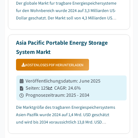
Der globale Markt fur tragbare Energiespeichersysteme
fur den Wohnbereich wurde 2024 auf 3,3 Milliarden US-
Dollar geschatzt. Der Markt soll von 4,3 Milliarden US-
Dollar im Jahr 2025 auf 29,9 Milliarden US-Dollar bis
2034 wachsen, mit einer durchschnittlichen jahrlichen
Wachstumsrate (CAGR) von 23,9 ...
Asia Pacific Portable Energy Storage
System Markt
KOSTENLOSES PDF HERUNTERLADEN
Veröffentlichungsdatum
:
June 2025
Seiten
:
125
CAGR:
24.6
%
Prognosezeitraum
:
2025 - 2034
Die Marktgröße des tragbaren Energiespeichersystems
Asien-Pazifik wurde 2024 auf 1,4 Mrd. USD geschätzt
und wird bis 2034 voraussichtlich 13,8 Mrd. USD
erreichen, was von 2025 bis 2034 bei einem CAGR von
24,6% wächst....