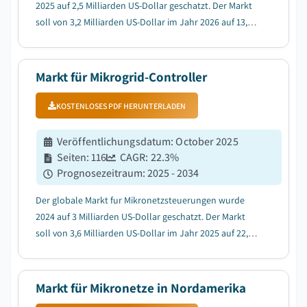
2025 auf 2,5 Milliarden US-Dollar geschatzt. Der Markt
soll von 3,2 Milliarden US-Dollar im Jahr 2026 auf 13,7
Milliarden US-Dollar im Jahr 2035 wachsen....
Markt für Mikrogrid-Controller
KOSTENLOSES PDF HERUNTERLADEN
Veröffentlichungsdatum
:
October 2025
Seiten
:
116
CAGR:
22.3
%
Prognosezeitraum
:
2025 - 2034
Der globale Markt fur Mikronetzsteuerungen wurde
2024 auf 3 Milliarden US-Dollar geschatzt. Der Markt
soll von 3,6 Milliarden US-Dollar im Jahr 2025 auf 22,4
Milliarden US-Dollar im Jahr 2034 wachsen, bei einer
durchschnittlichen jahrlichen Wachstumsrate (CAGR)
von 22,3 % laut Global Market Insights...
Markt für Mikronetze in Nordamerika