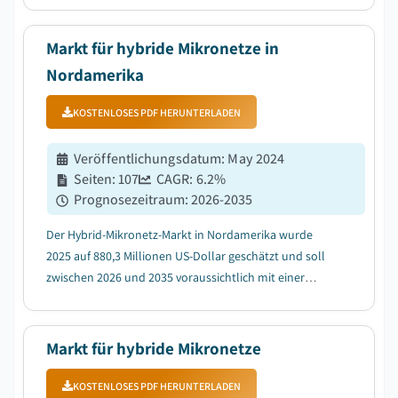
Integration erneuerbarer Energien....
Markt für hybride Mikronetze in
Nordamerika
KOSTENLOSES PDF HERUNTERLADEN
Veröffentlichungsdatum
:
May 2024
Seiten
:
107
CAGR:
6.2
%
Prognosezeitraum
:
2026-2035
Der Hybrid-Mikronetz-Markt in Nordamerika wurde
2025 auf 880,3 Millionen US-Dollar geschätzt und soll
zwischen 2026 und 2035 voraussichtlich mit einer
jährlichen Wachstumsrate (CAGR) von 6,2 % wachsen,
getrieben durch die steigende Nachfrage nach
widerstandsfähiger und zuverlässiger
Markt für hybride Mikronetze
Stromversorgung....
KOSTENLOSES PDF HERUNTERLADEN