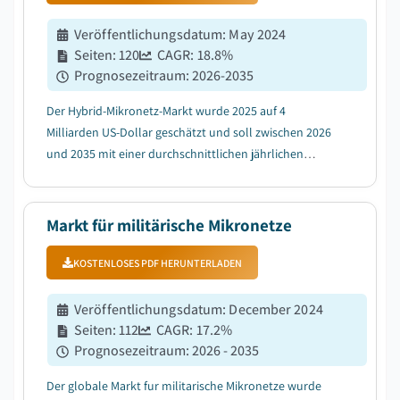
Veröffentlichungsdatum
:
May 2024
Seiten
:
120
CAGR:
18.8
%
Prognosezeitraum
:
2026-2035
Der Hybrid-Mikronetz-Markt wurde 2025 auf 4
Milliarden US-Dollar geschätzt und soll zwischen 2026
und 2035 mit einer durchschnittlichen jährlichen
Wachstumsrate (CAGR) von 18,8 % wachsen, getrieben
durch die steigende Nachfrage nach zuverlässiger
Stromversorgung....
Markt für militärische Mikronetze
KOSTENLOSES PDF HERUNTERLADEN
Veröffentlichungsdatum
:
December 2024
Seiten
:
112
CAGR:
17.2
%
Prognosezeitraum
:
2026 - 2035
Der globale Markt fur militarische Mikronetze wurde