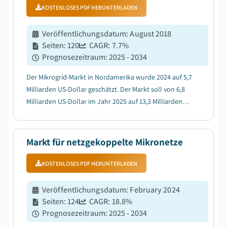
KOSTENLOSES PDF HERUNTERLADEN
Veröffentlichungsdatum
:
August 2018
Seiten
:
120
CAGR:
7.7
%
Prognosezeitraum
:
2025 - 2034
Der Mikrogrid-Markt in Nordamerika wurde 2024 auf 5,7
Milliarden US-Dollar geschätzt. Der Markt soll von 6,8
Milliarden US-Dollar im Jahr 2025 auf 13,3 Milliarden
US-Dollar im Jahr 2034 wachsen, mit einer
durchschnittlichen jährlichen Wachstumsrate (CAGR)
von 7,7 %....
Markt für netzgekoppelte Mikronetze
KOSTENLOSES PDF HERUNTERLADEN
Veröffentlichungsdatum
:
February 2024
Seiten
:
124
CAGR:
18.8
%
Prognosezeitraum
:
2025 - 2034