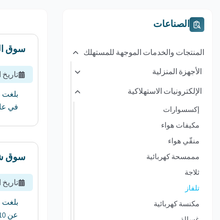
الصناعات
سوق ال
المنتجات والخدمات الموجهة للمستهلك
الأجهزة المنزلية
تاريخ 
الإلكترونيات الاستهلاكية
في عام 2025 إلى 203.8 مليار دولار أمريكي بمعدل نمو سن
إكسسوارات
مكيفات هواء
منقّي هواء
سوق شا
مممسحة كهربائية
ثلاجة
تاريخ 
تلفاز
مكنسة كهربائية
عن 10٪ بين عامي 2024 و 2032....
غسالة