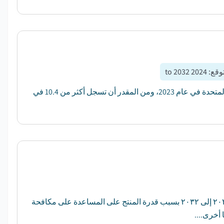
توقع
:
2024 to 2032
التلفزيون الخارجي وبلغت قيمة السوق 349 مليون دولار من دولارات الولايات المتحدة في عام 2023، ومن المقدر أن تسجل أكثر من 10.4 في
وسيشهد حجم سوق التليفزيون المحنك على معدل نمو كبير خلال الفترة من ٢٠٢٣ إلى ٢٠٣٢ بسبب قدرة المنتج على المساعدة على مكافحة
أخرى....