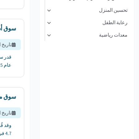
تحسين المنزل
رعاية الطفل
سوق أد
معدات رياضية
تاريخ 
عام 2025 إلى 499.2 مليار دولار أمريكي في عام 2034 ، بمعدل نمو سنوي مركب قدره 5.5٪. ...
سوق مع
تاريخ 
4.7 في المائة بين عامي 2024 و2032....