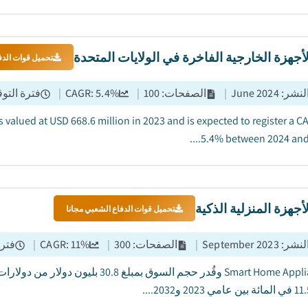
جهزة الخارجية الفاخرة في الولايات المتحدة
تحميل قوات الدف
النشر
:
June 2024
|
الصفحات
:
100
|
%
5.4
CAGR:
|
فترة التو
valued at USD 668.6 million in 2023 and is expected to register a C
5.4% between 2024 and 20
جهزة المنزلية الذكية
تحميل قوات الدفاع الشعبي مجانا
النشر
:
September 2023
|
الصفحات
:
300
|
%
11
CAGR:
|
فترة