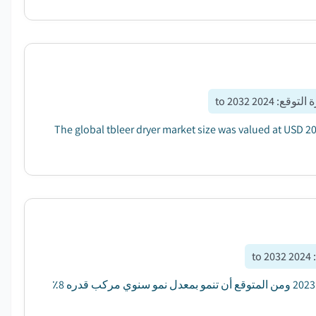
 التوقع
:
2024 to 2032
The global tbleer dryer market size was valued at USD 20
2024 to 2032
:
بلغت قيمة سوق الأجهزة المنزلية الكهربائية 563.8 مليار دولار أمريكي في عام 2023 ومن المتوقع أن تنمو بمعدل نمو سنوي مركب قدره 8٪