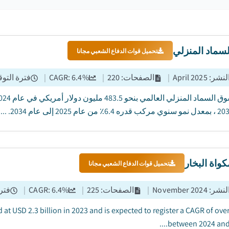
سماد المنزلي
تحميل قوات الدفاع الشعبي مجانا
النشر
:
April 2025
|
الصفحات
:
220
|
%
6.4
CAGR:
|
فترة التوق
واة البخار
تحميل قوات الدفاع الشعبي مجانا
النشر
:
November 2024
|
الصفحات
:
225
|
%
6.4
CAGR:
|
فترة
at USD 2.3 billion in 2023 and is expected to register a CAGR of ove
between 2024 and 20