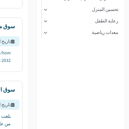
تحسين المنزل
رعاية الطفل
سوق مج
معدات رياضية
تاريخ 
% from
2032....
سوق الأ
تاريخ 
من عام 2024 إلى عام 