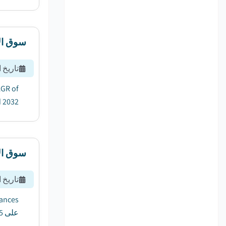
سوق الأ
تاريخ 
AGR of
32....
سوق الأ
تاريخ 
على 11.5 في المائة بين عامي 2023 و2032....