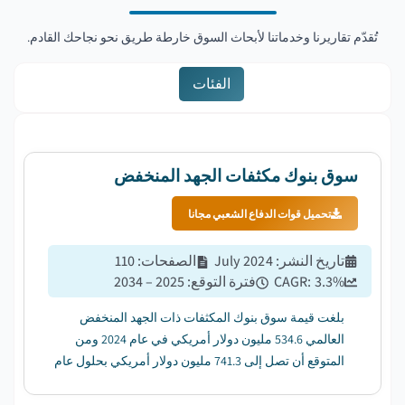
تُقدّم تقاريرنا وخدماتنا لأبحاث السوق خارطة طريق نحو نجاحك القادم.
الفئات
سوق بنوك مكثفات الجهد المنخفض
تحميل قوات الدفاع الشعبي مجانا
تاريخ النشر
:
July 2024
الصفحات
:
110
%
3.3
CAGR:
فترة التوقع
:
2025 – 2034
بلغت قيمة سوق بنوك المكثفات ذات الجهد المنخفض
العالمي 534.6 مليون دولار أمريكي في عام 2024 ومن
المتوقع أن تصل إلى 741.3 مليون دولار أمريكي بحلول عام
2034 ، بمعدل نمو سنوي مركب قدره 3.3٪ من عام 2025
إلى عام 2034. ...