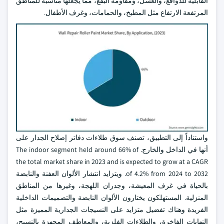
القابلية للدوافع، والغسل، ومقاومة البقع، مما يجعلها مناسبة للمناطق
المرتفعة الارتفاع مثل المطبخ، والحمامات، وغرف الأطفال.
واستناداً إلى التطبيق، تصنف سوق طلاءات دفاتر إصلاح الجدار على
أنها في الداخل والخارج. The indoor segment held around 66% of
the total market share in 2023 and is expected to grow at a CAGR
of 4.2% from 2024 to 2032. ويتزايد انتشار الألوان العفنة والنابضة
بالحياة في غرف المعيشة، وجدران اللهجة، وغيرها من المناطق
المنزلية. المستهلكون يختارون الألوان النابضة والتصميمات الداخلية
الفريدة وهناك تفضيل متزايد على النسيجات الجدارية المميزة مثل
النهايات الفاخرة، والطلاءات الفلزية، والمعاطف المجهزة بالنسيج،