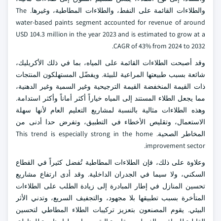
والطلاءات القائمة على النفط، والطلاءات المطاطية، وغيرها. The
water-based paints segment accounted for revenue of around
USD 104.3 million in the year 2023 and is estimated to grow at a
CAGR of 43% from 2024 to 2032.
وقد أصبحت الطلاءات القائمة على المياه، بما في ذلك الأكريليك،
شائعة بسبب طبيعتها المراعية للبيئة. ويفضّل المستهلكون المنتجات
ذات القيمة المنخفضة القيمة الترجيحية وغير السمية وغير الدهنية،
مما يجعل الطلاء المستند إلى المياه خياراً أكثر أماناً وأكثر استدامة.
وهذه الطلاءات مثالية بالنسبة لمشاريع التعليم العام لأنها سهلة
الاستعمال، وتقليص الأخطاء في التطبيق، وتفرض حدا أدنى من
المخاطر الصحية. This trend is especially strong in the home
improvement sector.
وعلاوة على ذلك، فإن الطلاءات المطاطية تُفضل كثيراً في القطاع
السكني، ولا سيما في الجدران الداخلية. وقد أدى ارتفاع مشاريع
تحسين المنازل في إطار المبادرة إلى زيادة الطلب على الطلاءات
المتأخرة بسبب تطبيقها بلا مجهود، والتجفيف السريع، وتدني الأثر
البيئي. يقوم المصنعون بتعزيز تركيبات الطلاء المطاطي لتحسين