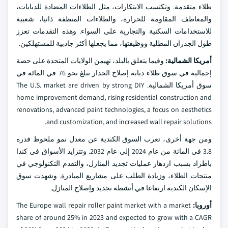
طلاء متقدمة. وتكتسب الابتكارات، مثل الطلاءات المضادة للدبابات،
والمعاطف المقاومة للحرارة، والطلاءات المنظفة ذاتيا، شعبية
للاستخدامات السكنية والتجارية على السواء. وهذه التقدمات تعزز
طول الجدران المطلية ووظيفتها، مما يجعلها أكثر جاذبية للمستهلكين.
أمريكا الشمالية:
وفيما يتعلق بالبلد، تهيمن الولايات المتحدة على حصة
إجمالية في سوق طلاء دبابة إصلاح الجدار تبلغ نحو 76 في المائة في
سوق أمريكا الشمالية. The U.S. market are driven by strong DIY
home improvement demand, rising residential construction and
renovations, advanced paint technologies, a focus on aesthetics
and customization, and increased wall repair solutions.
ومن جهة أخرى، تعرب السوق الكندية عن معدل نمو ملحوظ قدره
3.8 في المائة من عام 2024 إلى عام 2032. وتتزايد الأسواق في كندا
باطراد بسبب ازدهار عمليات تجديد المنازل، والتقدم التكنولوجي في
منتجات الطلاء، وزيادة الطلب على مشاريع المبادرة. وشهدت سوق
الإسكان الكندية ارتفاعا في أنشطة تجديد وإصلاح المنازل.
أوروبا:
The Europe wall repair roller paint market with a market
share of around 25% in 2023 and expected to grow with a CAGR