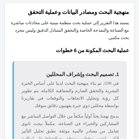
منهجية البحث ومصادر البيانات وعملية التحقق
يستند هذا التقرير إلى عملية بحث منظمة مبنية على محادثات مباشرة
مع الصناعة والنمذجة الخاصة والتحقق المتبادل الدقيق وليس مجرد
بحث مكتبي.
عملية البحث المكونة من 6 خطوات
1. تصميم البحث وإشراف المحللين
في GMI، تم بناء منهجية البحث لدينا على أساس الخبرة
البشرية والتحقق الصارم والشفافية الكاملة. يتم تطوير
كل رؤية وتحليل الاتجاهات والتوقعات في تقاريرنا
بواسطة محللين ذوي خبرة يفهمون دقائق سوقك.
يدمج نهجنا بحثاً أولياً مكثفاً من خلال التواصل المباشر مع
المشاركين والخبراء في الصناعة، مكملاً ببحث ثانوي
شامل من مصادر عالمية موثقة. نطبق تحليل التأثير
الكمي لتقديم توقعات موثوقة، مع الحفاظ على إمكانية