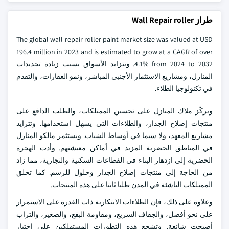
طراز Wall Repair roller
The global wall repair roller paint market size was valued at USD
196.4 million in 2023 and is estimated to grow at a CAGR of over
4.1% from 2024 to 2032. وتتزايد الأسواق بسبب زيادة تجديدات
المنازل، ومشاريع الاستثمار الأجنبي المباشر، ونمو العقارات، والتقدم
في تكنولوجيا الطلاء.
ويركّز ملاك المنازل على تحسين الممتلكات، والطلب الدافع على
منتجات إصلاح الجدار، والطلاءات التي يسهل استخدامها. وتتزايد
مشاريع المعهد، ولا سيما في أوساط الشباب. ويستثمر مالكو المنازل
في المناطق الحضرية المزيد في أماكن معيشتهم. وأدت الهجرة
الحضرية إلى ازدهار البناء في القطاعات السكنية والتجارية، مما زاد
من الحاجة إلى منتجات إصلاح الجدار وحلول للرسم. كما تخلق
الممتلكات الناشئة في المدن طلبا ثابتا على هذه المنتجات.
وعلاوة على ذلك، فإن الطلاءات الابتكارية ذات القدرة على الاستمرار
على نحو أفضل، والجفاف السريع، ومقاومة البقع، والصغير، والتراب
أصبحت شائعة. وتشجع هذه التطورات المستهلكين على اختيار