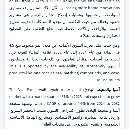
of 38% from 2024 to 2032. In Europe, the housing market is also
seeing more home renovations. ويفضّل ملاك المنازل رفع مستوى
المواصلات وتحسينها. وعمليات إصلاح الجدار والرسم هي مشاريع
شعبية وفعالة من حيث التكلفة. إن تجديد الممتلكات القديمة لتعزيز
القيمة، والراحة، والآلات الاصطناعية، يدفع الطلب على التصليح
الجداري ومنتجات الطلاء.
ومن حيث البلد، تعرب السوق الألمانية عن معدل نمو ملحوظ يبلغ 4.5
في المائة من عام 2024 إلى عام 2032. ثقافة (ألمانيا) القوية ترى
العديد من أصحاب المنازل يتعاملون مع اللوحات الجدارية ويصلحون
أنفسهم This is supported by the availability of DIY-friendly
products like one-coat paints, patching compounds, and easy-
to-use rollers.
آسيا والمحيط الهادئ:
The Asia Pacific wall repair roller paint
market with a market share of 31% in 2023 and expected to grow
with a CAGR of around 4.6% from 2024 to 2032. وتشهد منطقة
آسيا والمحيط الهادئ تطورا كبيرا في السوق بسبب التحضر السريع،
وازدياد ثقافة المبادرة، والنمو الاقتصادي، ومشاريع الهياكل الأساسية
الحكومية، والتقدم التكنولوجي في منتجات الطلاء.