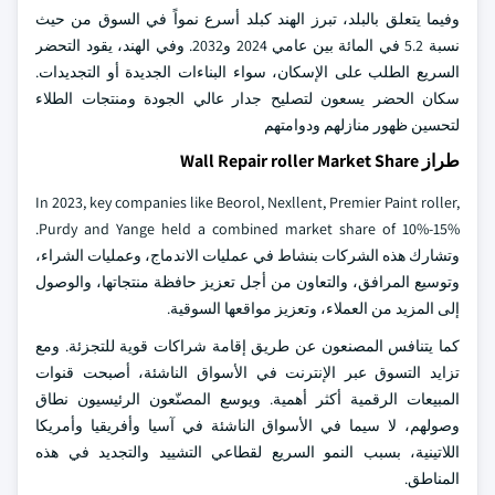
وفيما يتعلق بالبلد، تبرز الهند كبلد أسرع نمواً في السوق من حيث
نسبة 5.2 في المائة بين عامي 2024 و2032. وفي الهند، يقود التحضر
السريع الطلب على الإسكان، سواء البناءات الجديدة أو التجديدات.
سكان الحضر يسعون لتصليح جدار عالي الجودة ومنتجات الطلاء
لتحسين ظهور منازلهم ودوامتهم
طراز Wall Repair roller Market Share
In 2023, key companies like Beorol, Nexllent, Premier Paint roller,
Purdy and Yange held a combined market share of 10%-15%.
وتشارك هذه الشركات بنشاط في عمليات الاندماج، وعمليات الشراء،
وتوسيع المرافق، والتعاون من أجل تعزيز حافظة منتجاتها، والوصول
إلى المزيد من العملاء، وتعزيز مواقعها السوقية.
كما يتنافس المصنعون عن طريق إقامة شراكات قوية للتجزئة. ومع
تزايد التسوق عبر الإنترنت في الأسواق الناشئة، أصبحت قنوات
المبيعات الرقمية أكثر أهمية. ويوسع المصنّعون الرئيسيون نطاق
وصولهم، لا سيما في الأسواق الناشئة في آسيا وأفريقيا وأمريكا
اللاتينية، بسبب النمو السريع لقطاعي التشييد والتجديد في هذه
المناطق.