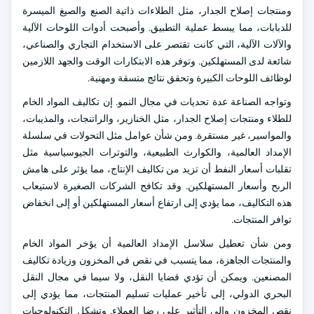
ومنتجات إصلاح الجدار، مثل الطلاءات ذاتية الصنع والصيغ الميسرة
للدبابات، مما يبسط عملية التطبيق. وأصبحت أدوات اللوحات الآلية
والآلات الآلية، التي كانت تقتصر على الاستخدام التجاري والصناعي،
شائعة لدى المستهلكين. وتوفر هذه الابتكارات الوقت والجهد اللازمين
لوظائف اللوحات الكبيرة وتحقق نتائج متسقة ومهنية.
وتواجه الصناعة عدة تحديات في مجال النمو. إن تكاليف المواد الخام
للطلاء ومنتجات إصلاح الجدار، مثل الخنازير، والراتنجات، والمذيبات،
والمواسير، غير مستقرة. ومن شأن عوامل مثل التحولات في سلسلة
الإمداد العالمية، والكوارث الطبيعية، والتوترات الجيوسياسية مثل
تقلبات أسعار النفط أن تزيد من تكاليف الإنتاج، مما يؤثر على هامش
الربح وأسعار المستهلكين. وقد تكافح الشركات الصغيرة لاستيعاب
هذه التكاليف، مما يؤدي إلى ارتفاع أسعار المستهلكين أو إلى انخفاض
توافر المنتجات.
ومن شأن تعطيل سلاسل الإمداد العالمية أن يؤخر المواد الخام
والمنتجات الجاهزة، مما يتسبب في نقص في المخزون وزيادة تكاليف
المصنعين. ويمكن أن تؤدي قضايا النقل، ولا سيما في مجال النقل
البحري الدولي، إلى تأخير عمليات تسليم المنتجات، مما يؤدي إلى
نقص المخزون وإلى التأثير على رضا العملاء. وتشكل التكنولوجيات