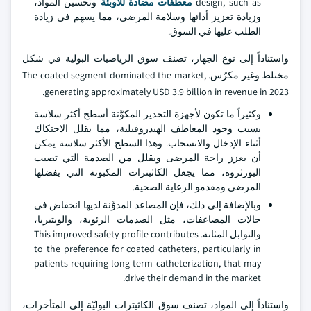
design, such as
معطفات مضادة للأوبئة
وتحسين المواد،
وزيادة تعزيز أدائها وسلامة المرضى، مما يسهم في زيادة
الطلب عليها في السوق.
واستناداً إلى نوع الجهاز، تصنف سوق الرياضيات البولية في شكل
مختلط وغير مكرّس. The coated segment dominated the market,
generating approximately USD 3.9 billion in revenue in 2023.
وكثيراً ما تكون لأجهزة التخدير المكوَّنة أسطح أكثر سلاسة
بسبب وجود المعاطف الهيدروفيلية، مما يقلل الاحتكاك
أثناء الإدخال والانسحاب. وهذا السطح الأكثر سلاسة يمكن
أن يعزز راحة المرضى ويقلل من الصدمة التي تصيب
اليورثروة، مما يجعل الكاثيترات المكبوتة التي يفضلها
المرضى ومقدمو الرعاية الصحية.
وبالإضافة إلى ذلك، فإن المصاعد المدوَّنة لديها انخفاض في
حالات المضاعفات، مثل الصدمات الرئوية، والوبتيريا،
والتوابل المثانة. This improved safety profile contributes
to the preference for coated catheters, particularly in
patients requiring long-term catheterization, that may
drive their demand in the market.
واستناداً إلى المواد، تصنف سوق الكاثيترات البوليّة إلى المتأخرات،