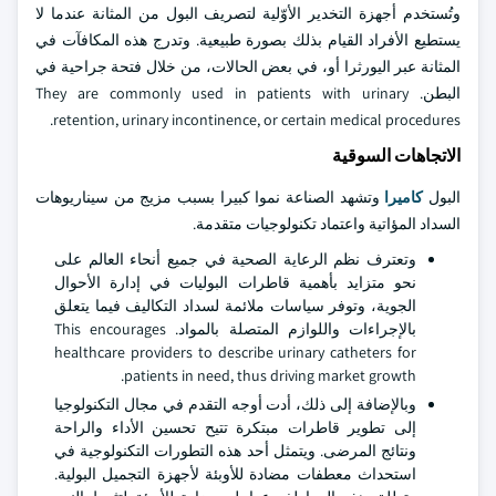
وتُستخدم أجهزة التخدير الأوّلية لتصريف البول من المثانة عندما لا
يستطيع الأفراد القيام بذلك بصورة طبيعية. وتدرج هذه المكافآت في
المثانة عبر اليورثرا أو، في بعض الحالات، من خلال فتحة جراحية في
البطن. They are commonly used in patients with urinary
retention, urinary incontinence, or certain medical procedures.
الاتجاهات السوقية
البول
كاميرا
وتشهد الصناعة نموا كبيرا بسبب مزيج من سيناريوهات
السداد المؤاتية واعتماد تكنولوجيات متقدمة.
وتعترف نظم الرعاية الصحية في جميع أنحاء العالم على
نحو متزايد بأهمية قاطرات البوليات في إدارة الأحوال
الجوية، وتوفر سياسات ملائمة لسداد التكاليف فيما يتعلق
بالإجراءات واللوازم المتصلة بالمواد. This encourages
healthcare providers to describe urinary catheters for
patients in need, thus driving market growth.
وبالإضافة إلى ذلك، أدت أوجه التقدم في مجال التكنولوجيا
إلى تطوير قاطرات مبتكرة تتيح تحسين الأداء والراحة
ونتائج المرضى. ويتمثل أحد هذه التطورات التكنولوجية في
استحداث معطفات مضادة للأوبئة لأجهزة التجميل البولية.