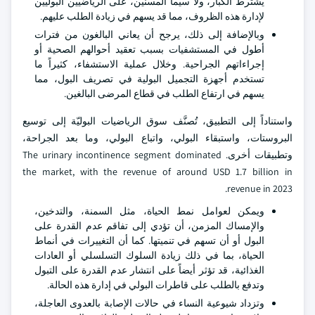
يشترط الكبار، ولا سيما المسنين، على الرياضيين البوليين
لإدارة هذه الظروف، مما قد يسهم في زيادة الطلب عليهم.
وبالإضافة إلى ذلك، يرجح أن يعاني البالغون من فترات
أطول في المستشفيات بسبب تعقيد أحوالهم الصحية أو
إجراءاتهم الجراحية. وخلال عملية الاستشفاء، كثيراً ما
تستخدم أجهزة التجميل البولية في تصريف البول، مما
يسهم في ارتفاع الطلب في قطاع المرضى البالغين.
واستناداً إلى التطبيق، تُصنَّف سوق الرياضيات البوليّة إلى توسيع
البروستات، واستبقاء البولي، واتباع البولي، وما بعد الجراحة،
وتطبيقات أخرى. The urinary incontinence segment dominated
the market, with the revenue of around USD 1.7 billion in
revenue in 2023.
ويمكن لعوامل نمط الحياة، مثل السمنة، والتدخين،
والإمساك المزمن، أن تؤدي إلى تفاقم عدم القدرة على
البول أو أن تسهم في تنميتها. كما أن التغييرات في أنماط
الحياة، بما في ذلك زيادة السلوك التسلسلي أو العادات
الغذائية، قد تؤثر أيضاً على انتشار عدم القدرة على التبول
وتدفع بالطلب على قاطرات البولي في إدارة هذه الحالة.
وتزداد شيوعية النساء في حالات الإصابة بالعدوى العاجلة،