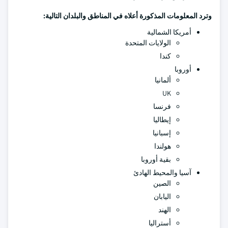
وترد المعلومات المذكورة أعلاه في المناطق والبلدان التالية:
أمريكا الشمالية
الولايات المتحدة
كندا
أوروبا
ألمانيا
UK
فرنسا
إيطاليا
إسبانيا
هولندا
بقية أوروبا
آسيا والمحيط الهادئ
الصين
اليابان
الهند
أستراليا