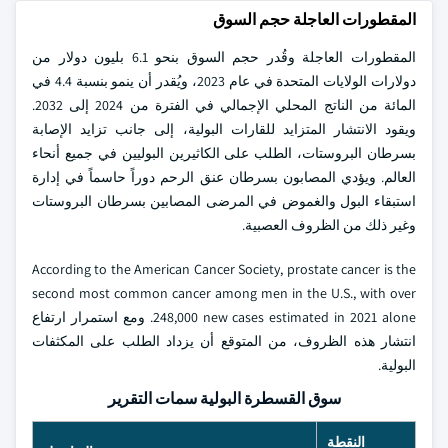
المقطورات العاجلة حجم السوق
المقطورات العاجلة وقُدر حجم السوق بنحو 6.1 بليون دولار من
دولارات الولايات المتحدة في عام 2023، ويُقدر أن ينمو بنسبة 4.4 في
المائة من الناتج المحلي الإجمالي في الفترة من 2024 إلى 2032.
ويقود الانتشار المتزايد للقارات البولية، إلى جانب تزايد الإصابة
بسرطان البروستات، الطلب على الكاثيرين البوليين في جميع أنحاء
العالم. ويؤدي المصابون بسرطان عنق الرحم دوراً حاسماً في إدارة
استبقاء البول والغموض في المرضى المصابين بسرطان البروستات
وغير ذلك من الظروف العصبية.
According to the American Cancer Society, prostate cancer is the
second most common cancer among men in the U.S., with over
248,000 new cases estimated in 2021 alone. ومع استمرار ارتفاع
انتشار هذه الظروف، من المتوقع أن يزداد الطلب على المكثفات
البولية.
سوق القسطرة البولية سمات التقرير
النقطة