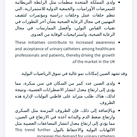
ولدى المملكة المتحدة منظمات مثل الرابطة البريطانية
للممرضات الأوراميات، والجمعية الدولية للاستمرارية، التي
تنظم حلقات عمل وحلقات دراسية ومؤتمرات لتثقيف
المهنيين في مجال الرعاية الصحية بشأن آخر التطورات في
تقنيات القياس البولي، وأفضل الممارسات في مجال
الرعاية الصحية، واستراتيجيات الوقاية من العدوى.
These initiatives contribute to increased awareness
and acceptance of urinary catheters among healthcare
professionals and patients, thereby driving the growth
of the market in the UK.
وقد تشهد الصين إمكانات نمو عالية في سوق الرياضيات البولية.
ولدى الصين عدد كبير من السكان في سن مبكرة، مما
يؤدي إلى ارتفاع معدل انتشار الاضطرابات العصبية، ونتيجة
لذلك، هناك طلب متزايد على قاطني البوليات لإدارة هذه
الظروف.
وبالإضافة إلى ذلك، فإن الظروف المزمنة مثل السكري
وارتفاع ضغط الدم والبدانة آخذة في الارتفاع في الصين،
مما يؤدي إلى ارتفاع معدل انتشار المضاعفات العصبية مثل
الالتهابات البولية والاحتفاظ بالبول. This trend further
increases the demand for urinary catheters.