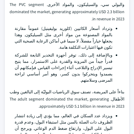
والبولي سي، والسيليكون، والمواد الأخرى. The PVC segment
dominated the market, generating approximately USD 2.3 billion
in revenue in 2023.
وتزداد أسعار الكاثيين (كلوريد بوليفينيل) عموماً مقارنة
بالمواد المصنوعة من مواد أخرى مثل السيليكون. وهذا
يجعلها خياراً مفضلاً، لا سيما في أماكن الرعاية الصحية التي
تكون فيها اعتبارات التكلفة هامة.
وبالإضافة إلى ذلك، توفر أجهزة التخدير التابعة للشركة
قدراً جيداً من المرونة والقدرة على الاستمرار، مما يتيح
تيسير الإدراج والتلاعب أثناء إجراءات القياس. فبإمكانهم أن
يصمدوا ويتحركوا بدون كسر، وهو أمر أساسي لراحة
المرضى وسلامتهم.
بناءاً على المريضة، تصنف سوق الرياضيات البوليّة إلى البالغين وطب
الأطفال. The adult segment dominated the market, generating
approximately USD 5.1 billion in revenue in 2023.
ويزداد عدد السكان في العالم، مما يؤدي إلى زيادة انتشار
الظروف ذات الصلة بالسن مثل استبقاء البول، وعدم قدرة
البول على البول، وارتفاع ضغط الدم الوعائي. ويرجح أن