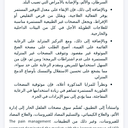
السرطان، والألم، والإصابة بالأمراض التي تصيب البلد.
وبالإضافة إلى ذلك، فإن الإبقاء على معدل التوفير المستمر
يوفر الفعالية العلاجية، ويقلل من فرص التقليص أو
الإفراط، ويجعل المضخات غير الطبيعية المستمرة مناسبة
للعلاجات الطويلة الأجل في كل من البيئات الداخلية
والخارجية.
وبالإضافة إلى ذلك، ومع التركيز المتزايد على الرعاية
القائمة على القيمة، أصبح الطلب على مضخة الضخ
الموثوقة غير مقصود. وتتوقف المضخات غير المنزلية
المستمرة على عدم اشتراطات البرمجة؛ ومن ثم، فإن من
السهل استخدامها للمريض ومقدم الرعاية على حد سواء،
مما يشجع على تحسين الاستقلال والتمسك بأوضاع الدمج
المنزلي.
ونظراً للمزايا المذكورة أعلاه، فإن موثوقية المضخات
الفلورية المستمرة تساهم في زيادة استخدامها في الرعاية
المفاجئة، مما يؤدي إلى نمو الإيرادات في الجزء.
واستناداً إلى التطبيق، تُقسَّم سوق مضخات الفلفل الحار إلى إدارة
الألم، والعلاج الكيميائي، والتسليم المضاد للفيروسات، والعلاج المضاد
للفيروسات، وغير ذلك من التطبيقات. The pain management