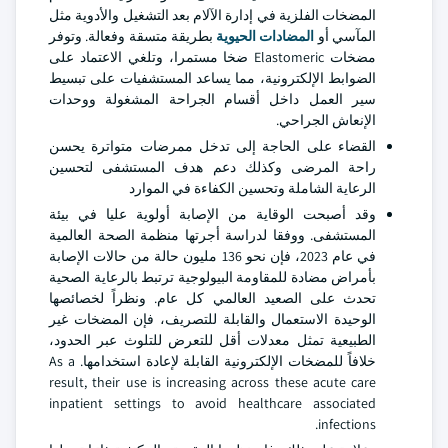
المضخات الفلزية في إدارة الآلام بعد التشغيل والأدوية مثل
المآسي أو
المضادات الحيوية
بطريقة متسقة وفعالة. وتوفر
مضخات Elastomeric ضخا مستمرا، وتلغي الاعتماد على
الضوابط الإلكترونية، مما يساعد المستشفيات على تبسيط
سير العمل داخل أقسام الجراحة المشغولة ووحدات
الإنعاش الجراحي.
القضاء على الحاجة إلى تدخل ممرضات متواترة يحسن
راحة المرضى وكذلك دعم هدف المستشفى لتحسين
الرعاية الشاملة وتحسين الكفاءة في الموارد
وقد أصبحت الوقاية من الإصابة أولوية عليا في بيئة
المستشفى. ووفقا لدراسة أجرتها منظمة الصحة العالمية
في عام 2023، فإن نحو 136 مليون حالة من حالات الإصابة
بأمراض مضادة للمقاومة البيولوجية ترتبط بالرعاية الصحية
تحدث على الصعيد العالمي كل عام. ونظراً لخصائصها
الوحيدة الاستعمال والقابلة للتصريف، فإن المضخات غير
الطبيعية تمثل معدلات أقل للتعرض للتلوث عبر الحدود،
خلافاً للمضخات الإلكترونية القابلة لإعادة استخدامها. As a
result, their use is increasing across these acute care
inpatient settings to avoid healthcare associated
infections.