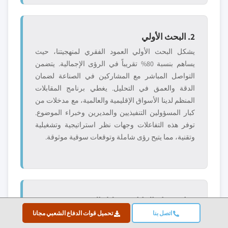
2. البحث الأولي
يشكل البحث الأولي العمود الفقري لمنهجيتنا، حيث
يساهم بنسبة 80% تقريباً في الرؤى الإجمالية. يتضمن
التواصل المباشر مع المشاركين في الصناعة لضمان
الدقة والعمق في التحليل. يغطي برنامج المقابلات
المنظم لدينا الأسواق الإقليمية والعالمية، مع مدخلات من
كبار المسؤولين التنفيذيين والمديرين وخبراء الموضوع.
توفر هذه التفاعلات وجهات نظر استراتيجية وتشغيلية
وتقنية، مما يتيح رؤى شاملة وتوقعات سوقية موثوقة.
3. استخراج البيانات وتحليل السوق
اتصل بنا
تحميل قوات الدفاع الشعبي مجانا
يعد استخراج البيانات جزءاً أساسياً من عملية البحث