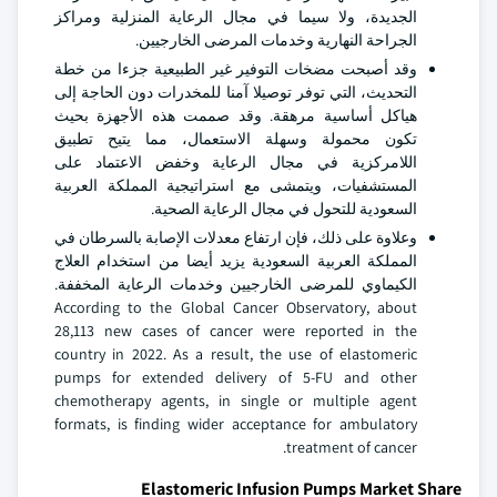
الجديدة، ولا سيما في مجال الرعاية المنزلية ومراكز
الجراحة النهارية وخدمات المرضى الخارجيين.
وقد أصبحت مضخات التوفير غير الطبيعية جزءا من خطة
التحديث، التي توفر توصيلا آمنا للمخدرات دون الحاجة إلى
هياكل أساسية مرهقة. وقد صممت هذه الأجهزة بحيث
تكون محمولة وسهلة الاستعمال، مما يتيح تطبيق
اللامركزية في مجال الرعاية وخفض الاعتماد على
المستشفيات، ويتمشى مع استراتيجية المملكة العربية
السعودية للتحول في مجال الرعاية الصحية.
وعلاوة على ذلك، فإن ارتفاع معدلات الإصابة بالسرطان في
المملكة العربية السعودية يزيد أيضا من استخدام العلاج
الكيماوي للمرضى الخارجيين وخدمات الرعاية المخففة.
According to the Global Cancer Observatory, about
28,113 new cases of cancer were reported in the
country in 2022. As a result, the use of elastomeric
pumps for extended delivery of 5-FU and other
chemotherapy agents, in single or multiple agent
formats, is finding wider acceptance for ambulatory
treatment of cancer.
Elastomeric Infusion Pumps Market Share