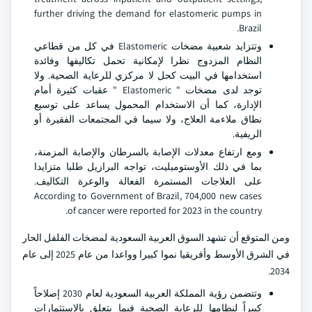
further driving the demand for elastomeric pumps in
Brazil.
وتتزايد شعبية مضخات Elastomeric في كل من قطاعي
النظام المزدوج نظرا لإمكانية تحمل تكاليفها وفائدة
استخدامها في البيت كحل لا مركزي للرعاية الصحية. ولا
توجد لدى مضخات " Elastomeric " عقبات كثيرة أمام
الإدارة، كما أن الاستخدام المحمول يساعد على توسيع
نطاق ملاءمة العلاج، ولا سيما في المجتمعات الفقيرة أو
الريفية.
ومع ارتفاع معدلات الإصابة بالسرطان والإصابة المزمنة،
بما في ذلك الأوستوميليت، تواجه البرازيل طلبا متزايدا
على العلاجات المستمرة الفعالة والوعرة التكاليف.
According to Government of Brazil, 704,000 new cases
of cancer were reported for 2023 in the country.
ومن المتوقع أن تشهد السوق العربية السعودية لمضخات الفلفل الحار
في الشرق الأوسط وأفريقيا نموا كبيرا وواعدا من عام 2025 إلى عام
2034.
وتتضمن رؤية المملكة العربية السعودية لعام 2030 إصلاحاً
كبيراً لنظامها للرعاية الصحية فيما يتعلق بالاستثمارات