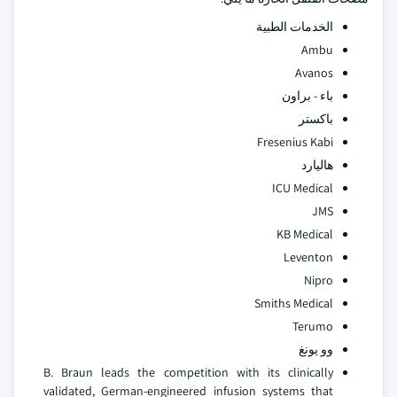
الخدمات الطبية
Ambu
Avanos
باء - براون
باكستر
Fresenius Kabi
هاليارد
ICU Medical
JMS
KB Medical
Leventon
Nipro
Smiths Medical
Terumo
وو يونغ
B. Braun leads the competition with its clinically
validated, German-engineered infusion systems that