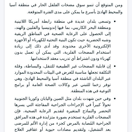
ومن المتوقع أن تنمو سوق مضخات الفلفل الحار في منطقة آسيا
والمحيط الهادئ بأسرع ما يمكن على مدى الفترة المتوقعة.
وتسعى بلدان عديدة في منطقة رابطة أمريكا اللاتينية
ومنطقة البحر الكاريبي، بما فيها إندونيسيا والفلبين والهند،
إلى الحصول على الرعاية الصحية في المناطق الريفية
وشبه الحضرية حيث تكون البنية التحتية للكهرباء أو الأجهزة
الإلكترونية الأخرى محدودة. وقد أدى ذلك إلى زيادة
استخدام المضخات الفلزية، التي يمكن أن تعمل بدون
كهرباء ودون اشتراط أي تدريب معقد لاستخدامها.
إن قابلية المضخات غير الطبيعية للتنقل، والبساطة، وقلة
التكلفة تجعلها مناسبة للغرض في البيئات المحدودة الموارد
عبر البلدان الناشئة في منطقة آسيا والمحيط الهادئ، وهي
توفر زخما للتبني عبر وكالات الصحة العامة أو برامج
التوعية في هذه المنطقة.
وفي حين شهدت بلدان مثل الصين واليابان وكوريا الجنوبية
تحولاً كبيراً في الإجراءات الجراحية المفاجئة التي يسرها
التحضر والنماذج المتغيرة لتقديم الرعاية الصحية، فإن
المضخات الفلزية تستخدم بصورة متزايدة في هذه المرافق
الجراحية المُصابة بالمرض كجزء من إدارة الألم للمرضى
بعد التشغيل، ولتقديم مضادات حيوية أو عقاقير العلاج