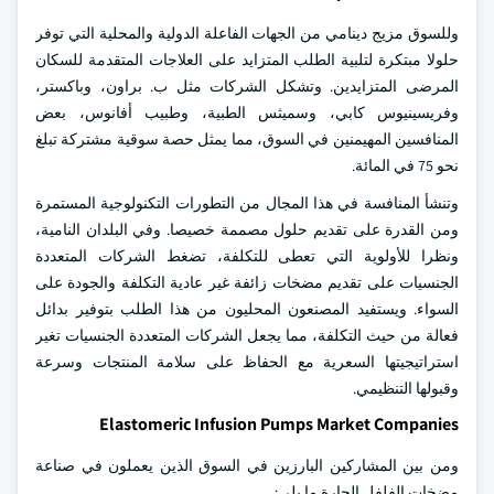
وللسوق مزيج دينامي من الجهات الفاعلة الدولية والمحلية التي توفر
حلولا مبتكرة لتلبية الطلب المتزايد على العلاجات المتقدمة للسكان
المرضى المتزايدين. وتشكل الشركات مثل ب. براون، وباكستر،
وفريسينيوس كابي، وسميثس الطبية، وطبيب أفانوس، بعض
المنافسين المهيمنين في السوق، مما يمثل حصة سوقية مشتركة تبلغ
نحو 75 في المائة.
وتنشأ المنافسة في هذا المجال من التطورات التكنولوجية المستمرة
ومن القدرة على تقديم حلول مصممة خصيصا. وفي البلدان النامية،
ونظرا للأولوية التي تعطى للتكلفة، تضغط الشركات المتعددة
الجنسيات على تقديم مضخات زائفة غير عادية التكلفة والجودة على
السواء. ويستفيد المصنعون المحليون من هذا الطلب بتوفير بدائل
فعالة من حيث التكلفة، مما يجعل الشركات المتعددة الجنسيات تغير
استراتيجيتها السعرية مع الحفاظ على سلامة المنتجات وسرعة
وقبولها التنظيمي.
Elastomeric Infusion Pumps Market Companies
ومن بين المشاركين البارزين في السوق الذين يعملون في صناعة
مضخات الفلفل الحارة ما يلي: