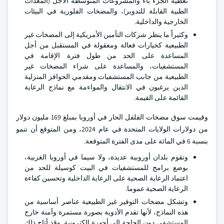
تغطية الجزء باء والمشروعات المتوسطة الأجل (المعدات
الطبية القابلة للتدوير)، والمضخات الفلورية في البيئات
الخارجية والداخلية.
وكثيراً ما ينظر شركات التأمين الأمريكية إلى المضخات غير
الطبيعية كخيارات فعالة ومعقولة في المستقبل من أجل
المساعدة على الحد من طول فترة الإقامة في
المستشفيات، والمساعدة على شراء المضخات غير
الطبيعية من جانب المستشفيات ومقدمي الحوافز المنزلية
الذين يرغبون في الانتقال والمواءمة مع نماذج الرعاية
القائمة على القيمة.
وقيمت سوق مضخات الفلفل الحار في أوروبا بمبلغ 169 مليون دولار
من دولارات الولايات المتحدة في عام 2024، ومن المتوقع أن تنمو
بنسبة 6 في المائة على مدى الفترة المتوقعة.
وتقوم بلدان أوروبية عديدة، ولا سيما في أوروبا الغربية،
بوضع برامج للمستشفيات في البيت كوسيلة للحد من
اعتماد الرعاية الصحية على الرعاية الداخلية وتحسين كفاءة
الرعاية الصحية عموما.
وتشكل مضخات التوفير غير الطبيعية عناصر أساسية من
هذه النماذج، لأنها تقدم الأدوية بصورة مستمرة وآمنة خارج
المستشفى دون الحاجة إلى أجهزة إلكترونية. وقد أتاح ذلك