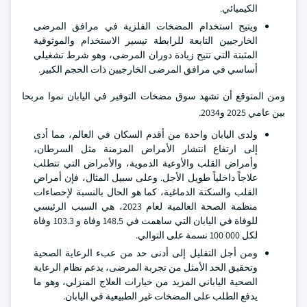
الكيميائي.
ويتيح استخدام المضخات الفلزية في مرافق المرضى
الخارجيين التابعة للرابطة تيسير الاستخدام والموثوقية
المثبتة التي تتيح زيادة دوران المرضى، وهو شرط تشغيلي
أساسي في مرافق المرضى الخارجيين ذات الحجم الكبير.
ومن المتوقع أن تشهد سوق مضخات التوفير في اليابان نموا مربحا
بين عامي 2025 و2034.
ولدى اليابان واحدة من أقدم السكان في العالم، مما أدى
إلى ارتفاع انتشار الأمراض المزمنة مثل السرطان،
وأمراض القلب والأوعية الدموية، والأمراض التي تتطلب
علاجاً داخلياً طويل الأجل. وعلى سبيل المثال، فإن أمراض
القلب والسكتة الدماغية، كما هو الحال بالنسبة لإحصاءات
منظمة الصحة العالمية لعام 2023، هي السبب الرئيسي
للوفاة في اليابان التي ساهمت في 148.5 وفاة و 103.3 وفاة
لكل 000 100 نسمة على التوالي.
ومن أجل التقليل إلى أدنى حد من عبء الرعاية الصحية
وتحقيق الحد الأمثل من تجربة المرضى، يدعم نظام الرعاية
الصحية الياباني المزيد من خيارات العلاج المنزلي، وهو ما
يدفع الطلب على المضخات غير الطبيعية في اليابان.