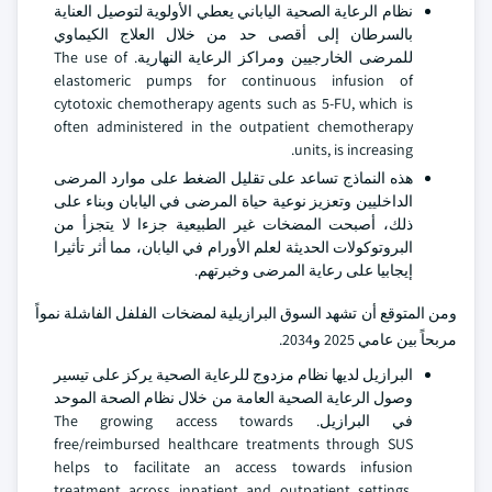
نظام الرعاية الصحية الياباني يعطي الأولوية لتوصيل العناية
بالسرطان إلى أقصى حد من خلال العلاج الكيماوي
للمرضى الخارجيين ومراكز الرعاية النهارية. The use of
elastomeric pumps for continuous infusion of
cytotoxic chemotherapy agents such as 5-FU, which is
often administered in the outpatient chemotherapy
units, is increasing.
هذه النماذج تساعد على تقليل الضغط على موارد المرضى
الداخليين وتعزيز نوعية حياة المرضى في اليابان وبناء على
ذلك، أصبحت المضخات غير الطبيعية جزءا لا يتجزأ من
البروتوكولات الحديثة لعلم الأورام في اليابان، مما أثر تأثيرا
إيجابيا على رعاية المرضى وخبرتهم.
ومن المتوقع أن تشهد السوق البرازيلية لمضخات الفلفل الفاشلة نمواً
مربحاً بين عامي 2025 و2034.
البرازيل لديها نظام مزدوج للرعاية الصحية يركز على تيسير
وصول الرعاية الصحية العامة من خلال نظام الصحة الموحد
في البرازيل. The growing access towards
free/reimbursed healthcare treatments through SUS
helps to facilitate an access towards infusion
treatment across inpatient and outpatient settings,