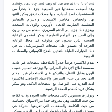
safety, accuracy, and easy of use are at the forefront.
وقد أصبحت مضخاتها غير الطبيعية جزءا لا يتجزأ من
المستشفيات لعدة أسباب، منها معدلات تدفق يمكن التنبؤ
بها، وانخفاض مخاطر الاستبعاد، والالتزام بالمعايير
التنظيمية الصارمة للاتحاد الأوروبي والولايات المتحدة.
ويعزى ذلك جزئيا إلى الدعم السريري المقدم من ب. براون
وإلى العديد من البرامج التعليمية، يمكن لمقدمي الرعاية
الصحية الذين يبحثون عن موثوقية في مجال الرعاية
الحرجة أن يعتمدوا على مضخات لاستوميريكية، بما في
ذلك الخيارات القابلة للتعديل للعلاج الكيميائي والمضادات
الحيوية.
يقدم (باكستر) عرضاً جديراً بالملاحظة لمضخات غير عادية
مصممة لعلاج الإزدحام المنزلي. ولأجهزةهم تصميم خفيف
الوزن وقابل للتنقل، والتركيز على الاستخدام غير الملائم
الذي يحد من عبء التمريض والاعتماد الإضافي. (باكستر)
لديه القدرة على التواصل مع المضخات الذكية، وهو يبتكر
بشكل فريد كمقدم للصحة الرقمية.
ويوفر فريسينيوس كابي مضخات عالية الجودة وذات كفاءة
من حيث التكلفة. وهي معروفة جيدا عبر الأسواق الحساسة
من حيث التكلفة. والمضخات التي تعرضها الشركة هي
مضخة دائمة جدا، ولها حياة طويلة جدا من الرف، ويمكن