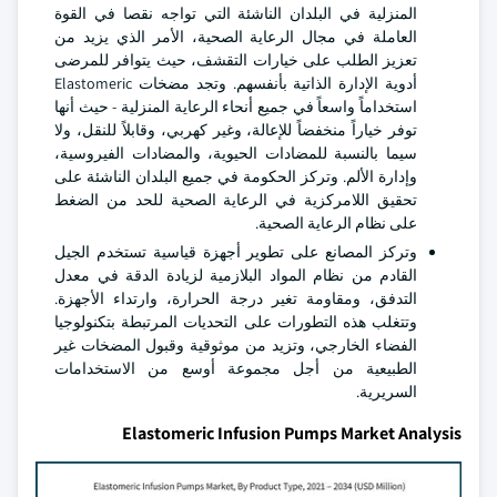
المنزلية في البلدان الناشئة التي تواجه نقصا في القوة
العاملة في مجال الرعاية الصحية، الأمر الذي يزيد من
تعزيز الطلب على خيارات التقشف، حيث يتوافر للمرضى
أدوية الإدارة الذاتية بأنفسهم. وتجد مضخات Elastomeric
استخداماً واسعاً في جميع أنحاء الرعاية المنزلية - حيث أنها
توفر خياراً منخفضاً للإعالة، وغير كهربي، وقابلاً للنقل، ولا
سيما بالنسبة للمضادات الحيوية، والمضادات الفيروسية،
وإدارة الألم. وتركز الحكومة في جميع البلدان الناشئة على
تحقيق اللامركزية في الرعاية الصحية للحد من الضغط
على نظام الرعاية الصحية.
وتركز المصانع على تطوير أجهزة قياسية تستخدم الجيل
القادم من نظام المواد البلازمية لزيادة الدقة في معدل
التدفق، ومقاومة تغير درجة الحرارة، وارتداء الأجهزة.
وتتغلب هذه التطورات على التحديات المرتبطة بتكنولوجيا
الفضاء الخارجي، وتزيد من موثوقية وقبول المضخات غير
الطبيعية من أجل مجموعة أوسع من الاستخدامات
السريرية.
Elastomeric Infusion Pumps Market Analysis