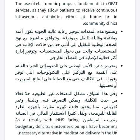
The use of elastomeric pumps is fundamental to OPAT
services, as they allow patients to receive continuous
intravenous antibiotics either at home or in
community clinics.
وتسمح هذه المعدات بتوفير رعاية عالية الجودة تكون آمنة
وملائمة وقابلة للنقل وموثوقة، وتتوافق مباشرة مع نهج
الصحة الوطنية للتقليل إلى أدنى حد من حالات الإقامة في
المستشفيات، والحد من دخول المستشفيات، وتوفير إدارة
أكثر فعالية للإصابة في الفضاء الخارجي.
وتحرص دائرة الأمن الوطني على الدعوة إلى الشراء القائم
على القيمة مع التركيز على التكنولوجيات التي توفر
وفورات في التكاليف حتى مع الحفاظ على النتائج السريرية
أو تحسينها.
وفي هذا السياق، تشكل المضخات غير الطبيعية حلا فعالا
من حيث التكلفة، ويمكن التصرف فيه، ودليليا، وغير
كهربائي، مما يحقق فائدة كبيرة مقارنة بأجهزة الطرد
القابلة للبرمجة، ويقل كثيرا الاستثمار المالي في الصيانة
وتدريب الموظفين. As a result, with NHS facing
budgetary deficits, elastomeric pumps have become a
necessary alternative in medication delivery in the UK.