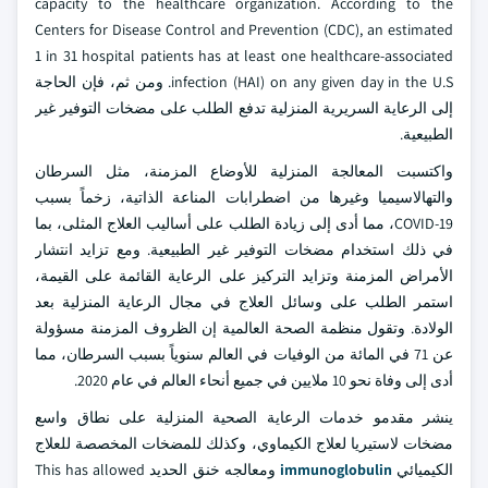
capacity to the healthcare organization. According to the
Centers for Disease Control and Prevention (CDC), an estimated
1 in 31 hospital patients has at least one healthcare-associated
infection (HAI) on any given day in the U.S. ومن ثم، فإن الحاجة
إلى الرعاية السريرية المنزلية تدفع الطلب على مضخات التوفير غير
الطبيعية.
واكتسبت المعالجة المنزلية للأوضاع المزمنة، مثل السرطان
والتهالاسيميا وغيرها من اضطرابات المناعة الذاتية، زخماً بسبب
COVID-19، مما أدى إلى زيادة الطلب على أساليب العلاج المثلى، بما
في ذلك استخدام مضخات التوفير غير الطبيعية. ومع تزايد انتشار
الأمراض المزمنة وتزايد التركيز على الرعاية القائمة على القيمة،
استمر الطلب على وسائل العلاج في مجال الرعاية المنزلية بعد
الولادة. وتقول منظمة الصحة العالمية إن الظروف المزمنة مسؤولة
عن 71 في المائة من الوفيات في العالم سنوياً بسبب السرطان، مما
أدى إلى وفاة نحو 10 ملايين في جميع أنحاء العالم في عام 2020.
ينشر مقدمو خدمات الرعاية الصحية المنزلية على نطاق واسع
مضخات لاستيريا لعلاج الكيماوي، وكذلك للمضخات المخصصة للعلاج
الكيميائي
immunoglobulin
ومعالجه خنق الحديد This has allowed