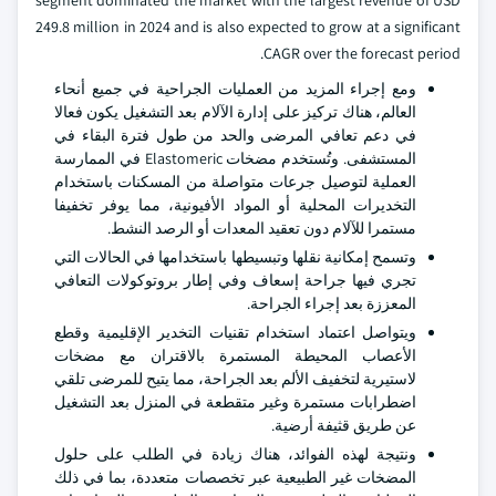
segment dominated the market with the largest revenue of USD
249.8 million in 2024 and is also expected to grow at a significant
CAGR over the forecast period.
ومع إجراء المزيد من العمليات الجراحية في جميع أنحاء
العالم، هناك تركيز على إدارة الآلام بعد التشغيل يكون فعالا
في دعم تعافي المرضى والحد من طول فترة البقاء في
المستشفى. وتُستخدم مضخات Elastomeric في الممارسة
العملية لتوصيل جرعات متواصلة من المسكنات باستخدام
التخديرات المحلية أو المواد الأفيونية، مما يوفر تخفيفا
مستمرا للآلام دون تعقيد المعدات أو الرصد النشط.
وتسمح إمكانية نقلها وتبسيطها باستخدامها في الحالات التي
تجري فيها جراحة إسعاف وفي إطار بروتوكولات التعافي
المعززة بعد إجراء الجراحة.
ويتواصل اعتماد استخدام تقنيات التخدير الإقليمية وقطع
الأعصاب المحيطة المستمرة بالاقتران مع مضخات
لاستيرية لتخفيف الألم بعد الجراحة، مما يتيح للمرضى تلقي
اضطرابات مستمرة وغير متقطعة في المنزل بعد التشغيل
عن طريق قثيفة أرضية.
ونتيجة لهذه الفوائد، هناك زيادة في الطلب على حلول
المضخات غير الطبيعية عبر تخصصات متعددة، بما في ذلك