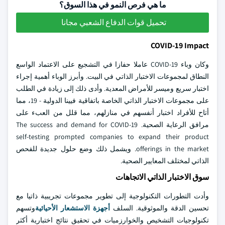
ما هي فرص النمو في هذا السوق؟
تحميل قوات الدفاع الشعبي مجانا
COVID-19 Impact
وكان وباء COVID-19 عاملا حفازا في التشجيع على الاعتماد الواسع
النطاق لمجموعات الاختبار الذاتي في البيت. وأبرز الوباء أهمية إجراء
اختبار سريع وميسر للأمراض المعدية. وأدى ذلك إلى زيادة في الطلب
على مجموعات الاختبار الذاتي الخاصة باتفاقية فيينا الدولية - 19، مما
أتاح للأفراد اختبار أنفسهم في منازلهم، مما قلل من العبء على
مرافق الرعاية الصحية. The success and demand for COVID-19
self-testing prompted companies to expand their product
offerings in the market. ويشمل ذلك وضع حلول جديدة للفحص
الذاتي لمختلف المعايير الصحية.
سوق الاختبار الذاتي الاتجاهات
وأدت التطورات التكنولوجية إلى تطوير مجموعات تجريبية ذاتيا مع
تحسين الدقة والموثوقية. السلف
أجهزة الاستشعار الأحيائية
وتسهم
تكنولوجيات التشخيص والخوارزميات في تحقيق نتائج اختبارية أكثر