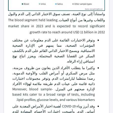
واستناداً إلى نوع العينة، تصنف سوق الاختبار الذاتي إلى الدم والبول
واللعاب وغيرها من أنواع العينات. The blood segment held leading
market share in 2023 and is expected to record significant
growth rate to reach around USD 11 billion in 2032.
وتوفر الاختبارات القائمة على الدم معلومات عن مختلف
المؤشرات الصحية، مما يسهم في الإدارة الصحية
الاستباقية. ويسمح الاختبار الذاتي القائم على الدم بالكشف
المبكر عن القضايا الصحية المحتملة، ويعزز اتباع نهج
استباقي إزاء الرفاه.
وكثيرا ما يتطلب الأفراد الذين يعانون من ظروف مزمنة،
مثل مرض السكري أو أمراض القلب والأوعية الدموية،
رصدا منتظما لبارامترات الدم. وتوفر مجموعات اختبارات
ذاتية قائمة على عينات الدم طريقة ملائمة لهؤلاء الأفراد
لإدارة صحتهم في المنزل. Moreover, blood sample-
based kits cater to a broad range of tests, including
lipid profiles, glucose levels, and various biomarkers.
وقد أبرز وباء COVID-19 أهمية اختبار الأمراض المعدية على
أساس الدم. وأصبحت اختبارات الأجسام المضادة للدم