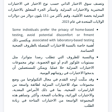
وتصنف سوق الاختبار الذاتي حسب نوع الاختبار في الاختبارات
المختبرية والاختبارات المنزلية. واستأثر الجزء المتعلق بالاختبارات
المنزلية بحصة الأغلبية، وقيم بأكثر من 13.1 بليون دولار من دولارات
الولايات المتحدة في عام 2023.
Some individuals prefer the privacy of home-based
testing, avoid potential discomfort or frment
associated with laboratory-based testing. ويكتسي ذلك
أهمية خاصة بالنسبة للاختبارات المتصلة بالظروف الصحية
الحساسة.
وبالنسبة للظروف التي تتطلب رصدا متواترا، مثل
مستويات غلوكوز الدم أو تتبع الخصوبة، توفر مجموعات
الاختبارات المنزلية حلا عمليا. ويمكن للمستعملين أن
يدمجوا الاختبارات في روتيناتهم اليومية.
وقد مكّنت أوجه التقدم في مجال التكنولوجيا من وضع
مجموعات مواد للاختبارات المنزلية لطائفة واسعة من
البارامترات الصحية، بما في ذلك الأمراض المعدية،
والاختبارات الوراثية، وعلامات الصحة، وأكثر. وتساهم هذه
المجموعة الواسعة من الاختبارات المتاحة في زيادة
الطلب.