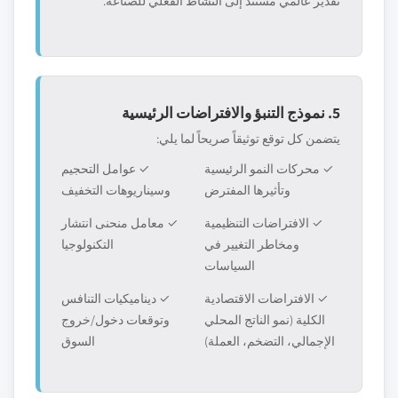
تقدير عالمي مستند إلى النشاط الفعلي للصناعة.
5. نموذج التنبؤ والافتراضات الرئيسية
يتضمن كل توقع توثيقاً صريحاً لما يلي:
✓ محركات النمو الرئيسية
✓ عوامل التحجيم
وتأثيرها المفترض
وسيناريوهات التخفيف
✓ الافتراضات التنظيمية
✓ معامل منحنى انتشار
ومخاطر التغيير في
التكنولوجيا
السياسات
✓ الافتراضات الاقتصادية
✓ ديناميكيات التنافس
الكلية (نمو الناتج المحلي
وتوقعات دخول/خروج
الإجمالي، التضخم، العملة)
السوق