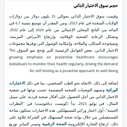
حجم سوق الاختبار الذاتي
وقيمت سوق الاختبار الذاتي بحوالي 15 بليون دولار من دولارات
الولايات المتحدة في عام 2023، ومن المقدر أن تتوسع بنسبة 6.7 في
المائة من الناتج المحلي الإجمالي من عام 2024 إلى عام 2032.
وتشكل الرعاية الصحية الوقائية، وارتفاع الأمراض المزمنة،
وشيخوخة السكان، والملاءة، وإمكانية الوصول التي توفرها مجموعات
الاختبار الذاتي، بعض العوامل الرئيسية التي تؤجج نمو السوق. The
growing emphasis on preventive healthcare encourages
individuals to monitor their health regularly, driving the demand
for self-testing as a proactive approach to well-being.
إضافة إلى ذلك، الاتجاه نحو الطب الشخصي، بما في ذلك
الاختبارات
الوراثية
وتسهم التوصيات الصحية المصممة حسب نوعها في شعبية
الاختبار الذاتي من أجل الحصول على أفكار صحية فردية. على سبيل
المثال، في يوليو 2023، بدأ (كويست دياغنوست) في "النظرات
الجينية"، أول اختبار وراثي للمستهلكين. هذه الاختبارات ستكون متاحة
للمستعملين من خلال بوابة صحة المستهلك في الشركة علاوة على
ذلك، ارتفاع التجارة الإلكترونية
الصحة الرقمية
وتيسر المنابر توزيع