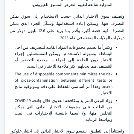
المنزلية شائعة لتقييم التعرض المسبق للفيروس.
وتصنف سوق الاختبار الذاتي حسب الاستخدام إلى سوق يمكن
التصرف فيها، ويمكن إعادة استخدامها. وشكّل الجزء الذي يمكن
التصرف فيه حصة أكبر، وقُدر بما يزيد على 12.6 بليون دولار من
دولارات الولايات المتحدة في عام 2023.
وكثيراً ما تصمم مجموعات المواد القابلة للتصريف من أجل
البساطة وسهولة الاستخدام. ويمكن للمستعملين إجراء
الاختبار دون الحاجة إلى إجراءات معقدة للتحضير أو
التنظيف، مما يجعلهم أكثر ملاءمة للاختبار في البيت.
The use of disposable components minimizes the risk
of cross-contamination between different tests or
users. وهذا أمر أساسي للحفاظ على دقة وموثوقية نتائج
الاختبار.
وزاد الوعي المتزايد بمكافحة العدوى خلال جائحة COVID-19
من الطلب على مجموعات الاختبار الذاتي التي يمكن
التخلص منها، ولا سيما بالنسبة للاختبارات في البيت
وبواسط الرعاية.
واستناداً إلى التطبيق، ينقسم سوق الاختبار الذاتي إلى اختبار غلوكوز