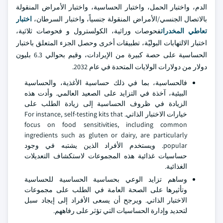
الدم، واختبار الحمل، واختبار الحساسية، واختبار الأمراض المنقولة
بالاتصال الجنسي/الأمراض المنقولة جنسياً، واختبار السرطان،
اختبار
تعاطي المخدرات
فحوصات وراثية، الكولسترول و فحوصات ثلاثية،
اختبار الالتهابات البوليّة، تطبيقات أخرى وحصل الجزء المتعلق باختبار
الحساسية على حصة كبيرة من الإيرادات، وقيم بحوالي 6.3 بليون
دولار من دولارات الولايات المتحدة في عام 2032.
فالحساسية، بما في ذلك حساسية الأغذية، والحساسية
البيئية، آخذة في التزايد على الصعيد العالمي. وأدت هذه
الزيادة في ظروف الحساسية إلى زيادة الطلب على
خيارات الاختبار الذاتي. For instance, self-testing kits that
focus on food sensitivities, including common
ingredients such as gluten or dairy, are particularly
popular. ويستخدم الأفراد الذين يشتبه في وجود
حساسيات غذائية هذه المجموعات لاستكشاف التعديلات
الغذائية.
وساهم تزايد الوعي بحساسية الحساسية للحساسية
وتأثيرها على الصحة العامة في الطلب على مجموعات
الاختبار الذاتي. ويرجح أن يسعى الأفراد إلى إيجاد سبل
لتحديد وإدارة الحساسيات التي تؤثر على رفاههم.