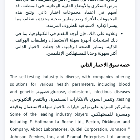
مرض السكري والأوضاع القلبية الوعائية، في المنطقة، قد
أسهم في اعتماد مجموعات اختبار ذاتي. وتتيح هذه
المجموعات للأفراد رصد معايير صحية محددة بانتظام، مما
ييسر الإدارة الاستباقية للظروف المزمنة.
وعلاوة على ذلك، فإن أوجه التقدم في التكنولوجيا، بما في
ذلك استحداث أجهزة سهلة الاستعمال، وتطبيقات الهواتف
الذكية، ومنابر الصحة الرقمية، قد جعلت الاختبار الذاتي
أكثر سهولة وجذبا للمستهلكين الإقليميين.
حصة سوق الاختبار الذاتي
The self-testing industry is diverse, with companies offering
solutions for various health parameters, including blood
glucose, cholesterol, infectious diseases,خصوبة, and genetic
testing. وتتميز السوق بالابتكارات المستمرة، وبالتقدم التكنولوجي،
وبالتركيز المتزايد على توفير خيارات للاختبار سهلة الاستعمال ودقيقة
وميسرة للمستهلكين. Some of the leading industry players
including F. Hoffmann-La Roche Ltd., Becton, Dickinson and
Company, Abbot Laboratories, Quidel Corporation, Johnson "
Johnson Services, Inc., and Piramal Enterprises Ltd. among