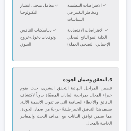
✓ الافتراضات التنظيمية
✓ معامل منحنى انتشار
ومخاطر التغيير في
التكنولوجيا
السياسات
✓ الافتراضات الاقتصادية
✓ ديناميكيات التنافس
الكلية (نمو الناتج المحلي
وتوقعات دخول/خروج
الإجمالي، التضخم، العملة)
السوق
6. التحقق وضمان الجودة
تتضمن المراحل النهائية التحقق البشري، حيث يقوم
خبراء المجال بمراجعة البيانات المصفّاة يدوياً لاكتشاف
الدقائق والأخطاء السياقية التي قد تفوت الأنظمة الآلية.
يضيف هذا التدقيق الخبير طبقةً حرجةً من ضمان الجودة،
مما يضمن توافق البيانات مع أهداف البحث والمعايير
الخاصة بالمجال.