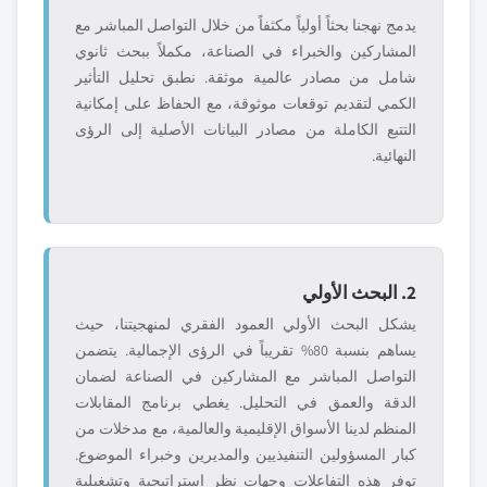
يدمج نهجنا بحثاً أولياً مكثفاً من خلال التواصل المباشر مع
المشاركين والخبراء في الصناعة، مكملاً ببحث ثانوي
شامل من مصادر عالمية موثقة. نطبق تحليل التأثير
الكمي لتقديم توقعات موثوقة، مع الحفاظ على إمكانية
التتبع الكاملة من مصادر البيانات الأصلية إلى الرؤى
النهائية.
2. البحث الأولي
يشكل البحث الأولي العمود الفقري لمنهجيتنا، حيث
يساهم بنسبة 80% تقريباً في الرؤى الإجمالية. يتضمن
التواصل المباشر مع المشاركين في الصناعة لضمان
الدقة والعمق في التحليل. يغطي برنامج المقابلات
المنظم لدينا الأسواق الإقليمية والعالمية، مع مدخلات من
كبار المسؤولين التنفيذيين والمديرين وخبراء الموضوع.
توفر هذه التفاعلات وجهات نظر استراتيجية وتشغيلية