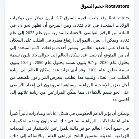
Rotavators حجم السوق
Rotavators وقد بلغت قيمة السوق 1.7 بليون دولار من دولارات
الولايات المتحدة في عام 2022، ومن المرجح أن تظهر نحو 5.9 في
المائة من الرقم القياسي للأخشاب المدارية من عام 2023 إلى عام
2032. ويمكن أن يعزى النمو إلى ارتفاع مطرد في الطلب على السكان
والغذاء على الصعيد العالمي. وتشير أحدث توقعات الأمم المتحدة إلى
أن من المتوقع أن يصل عدد سكان العالم إلى حوالي 8.5 بليون نسمة
بحلول عام 2030، و 9.7 بليون نسمة بحلول عام 2050، و 10.4 بليون
نسمة بحلول عام 2100. وقد أدى تزايد عدد سكان العالم إلى زيادة
الطلب على الغذاء. ولتلبية هذا الطلب، يتعرض المزارعون للضغط من
أجل تعزيز الإنتاجية الزراعية. ويساهم المروجون في إعداد الأراضي
على نحو يتسم بالكفاءة، مما يمكّن المزارعين من زيادة غلاتهم إلى
أقصى حد.
ويمكن أن يؤثر الدعم الحكومي في شكل إعانات ومبادرات تأثيراً كبيراً
على اعتماد الآليات الزراعية، بما في ذلك المتحولون. وتقدم الحكومات
في جميع أنحاء العالم حوافز مالية للمزارعين للاستثمار في المعدات
الزراعية الحديثة لتحسين الناتج الزراعي العام. وبالإضافة إلى ذلك،