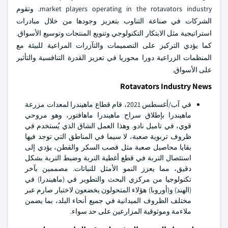
market players operating in the rotavators industry. وتقوم
الشركات في صناعة التناوب بتعزيز وجودها من خلال مبادرات
استراتيجية مثل الابتكار التكنولوجي وتنويع المنتجات وتوسيع الأسواق.
كما يؤدي التركيز على التصميمات والتآزرات المراعية للبيئة مع
المنظمات الزراعية دورا محوريا في تعزيز القدرة التنافسية والتأثير
على الأسواق.
Rotavators Industry News
في آب/أغسطس 2021، قام قطاع ماهيندرا لمعدات مزرعة
ماهيندرا بإطلاق سراح ماهيندرا ماهافتور، وهو مروحي
قوي، في تاميل نادو. وهذا العمل الشاق الذي يُستخدم في
ظروف تربوية صعبة، لا سيما في المناطق التي توجد فيها
بقايا محاصيل صعبة مثل قصب السكر والقطن، يؤدي إلى
استئصال التربة في قطع أغطية التربة وضبط التربة بشكل
دقيق، مما يعزز النمو الأمثل للنباتات. مصممين بآخر
تكنولوجيا من مركزي البحث والتطوير في (ماهيندرا) في
(الهند) و(أوروبا) هؤلاء المتحولون يخضعون لاختبار صارم عبر
مختلف الظروف الميدانية في جميع أنحاء البلد، بما يضمن
ملاءمة وموثوقية المزارعين على حد سواء.