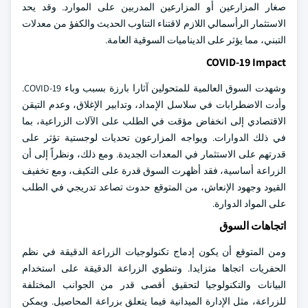
صغار المزارعين أو المزارعين المدربين على الموارد. وقد يحد
الاستثمار الرأسمالي اللازم لاقتناء التناوب الحديث والكفؤ من معدلات
التبني، مما يؤثر على الديناميات السوقية العامة.
COVID-19 Impact
وشهدت السوق العالمية للمتحولين آثارا بارزة بسبب وباء COVID-19.
وأدت الاضطرابات في سلاسل الإمداد، وتدابير الإغلاق، وعدم التيقن
الاقتصادي إلى انخفاض مؤقت في الطلب على الآلات الزراعية، بما
في ذلك الدوارات. ويواجه المزارعون تحديات لوجستية تؤثر على
قدرتهم على الاستثمار في المعدات الجديدة. ومع ذلك، ونظراً إلى أن
الزراعة أساسية، فقد أظهرت السوق قدرة على التكيف، ومع تخفيف
القيود وجهود الإنعاش، من المتوقع حدوث تصاعد تدريجي في الطلب
على المواد الدوارة.
اتجاهات السوق
ومن المتوقع أن يكون إدماج تكنولوجيات الزراعة الدقيقة في نظم
الحفريات اتجاها متزايدا. وتنطوي الزراعة الدقيقة على استخدام
البيانات والتكنولوجيا لتحقيق أقصى قدر من الجوانب المختلفة
للزراعة، مثل الإدارة الميدانية فيما يتعلق بزراعة المحاصيل. ويمكن