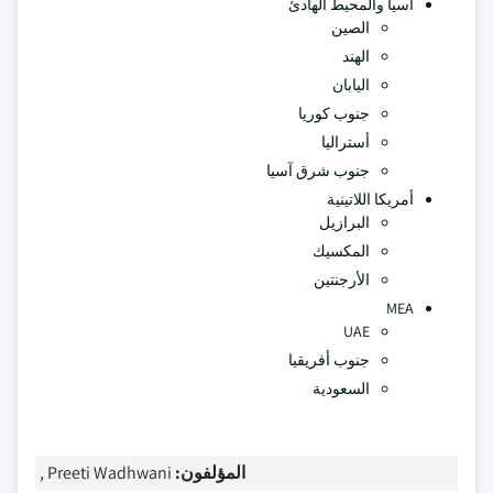
آسيا والمحيط الهادئ
الصين
الهند
اليابان
جنوب كوريا
أستراليا
جنوب شرق آسيا
أمريكا اللاتينية
البرازيل
المكسيك
الأرجنتين
MEA
UAE
جنوب أفريقيا
السعودية
المؤلفون:
Preeti Wadhwani ,