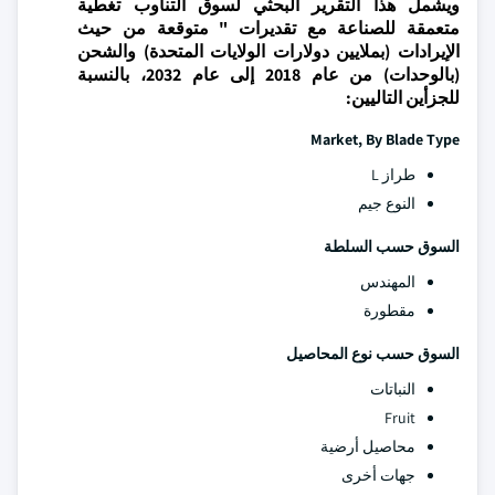
ويشمل هذا التقرير البحثي لسوق التناوب تغطية
متعمقة للصناعة مع تقديرات " متوقعة من حيث
الإيرادات (بملايين دولارات الولايات المتحدة) والشحن
(بالوحدات) من عام 2018 إلى عام 2032، بالنسبة
للجزأين التاليين:
Market, By Blade Type
طراز L
النوع جيم
السوق حسب السلطة
المهندس
مقطورة
السوق حسب نوع المحاصيل
النباتات
Fruit
محاصيل أرضية
جهات أخرى