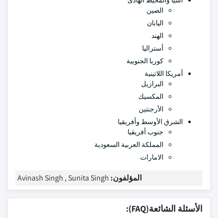
آسيا والمحيط الهادئ
الصين
اليابان
الهند
أستراليا
كوريا الجنوبية
أمريكا اللاتينية
البرازيل
المكسيك
الأرجنتين
الشرق الأوسط وأفريقيا
جنوب أفريقيا
المملكة العربية السعودية
الامارات
المؤلفون:
Avinash Singh , Sunita Singh
الأسئلة الشائعة(FAQ):