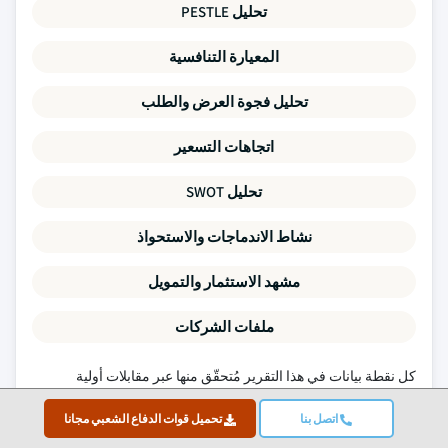
تحليل PESTLE
المعيارة التنافسية
تحليل فجوة العرض والطلب
اتجاهات التسعير
تحليل SWOT
نشاط الاندماجات والاستحواذ
مشهد الاستثمار والتمويل
ملفات الشركات
كل نقطة بيانات في هذا التقرير مُتحقّق منها عبر مقابلات أولية
ونمذجة تصاعدية حقيقية وفحوص تقاطعي صارمة.
اقرأ عن منهجية
اتصل بنا
تحميل قوات الدفاع الشعبي مجانا
بحثنا →