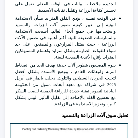
الجديدة ملاحظات بيانات في الوقت الفعلي تعمل على
تحسين كفاءة الزراعة وتقليل نفايات الأسمدة.
في الوقت نفسه ، يؤدي القلق المتزايد بشأن الاستدامة
البيئية إلى تغيير كيفية تصور آلات الزراعة والتسميد
واستخدامها في جميع أنحاء العالم. أصبحت الاستدامة
والممارسات الصديقة للبيئة أكثر أهمية في تصميم الآلات
الزراعية ، حيث يمتثل المزارعون والمصنعون على حد
سواء للقواعد الصارمة بشكل متزايد واهتمام المستهلكين
المتزايد بإنتاج الأغذية الصديقة للبيئة.
يقوم المصنعون بتطوير آلات حديثة بهدف الحد من انضغاط
التربة وانبعاثات العادم ، ووضع الأسمدة بشكل أفضل
لتجنب الجريان السطحي والتلوث. دخلت يانمار في أبريل
2025 في شراكة مع معهد أبحاث ممول من الحكومة
اليابانية لتطوير تقنية جديدة للزراعة العميقة لقصب السكر
مع تحسين الغلة بالإضافة إلى تقليل التأثير البيئي بشكل
كبير ، وتعزيز الاستدامة في الزراعة.
تحليل سوق آلات الزراعة والتسميد