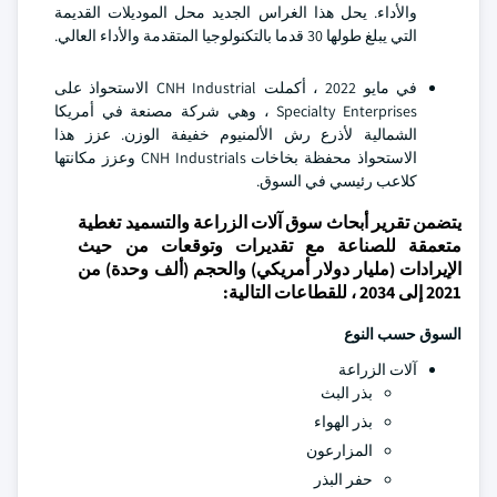
والأداء. يحل هذا الغراس الجديد محل الموديلات القديمة
التي يبلغ طولها 30 قدما بالتكنولوجيا المتقدمة والأداء العالي.
في مايو 2022 ، أكملت CNH Industrial الاستحواذ على
Specialty Enterprises ، وهي شركة مصنعة في أمريكا
الشمالية لأذرع رش الألمنيوم خفيفة الوزن. عزز هذا
الاستحواذ محفظة بخاخات CNH Industrials وعزز مكانتها
كلاعب رئيسي في السوق.
يتضمن تقرير أبحاث سوق آلات الزراعة والتسميد تغطية
متعمقة للصناعة مع تقديرات وتوقعات من حيث
الإيرادات (مليار دولار أمريكي) والحجم (ألف وحدة) من
2021 إلى 2034 ، للقطاعات التالية:
السوق حسب النوع
آلات الزراعة
بذر البث
بذر الهواء
المزارعون
حفر البذر