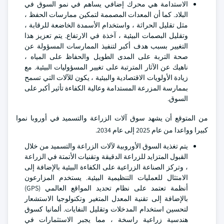
الاستدامة هي محرك إضافي يساهم في نمو السوق في
البلاد. كما أن المعدات المصممة لتمكين ممارسات الحفظ ،
مثل تقليل الحراثة ، واستخدام الأسمدة الخاضعة للرقابة ،
وتقليل البصمات البيئية ، آخذة في الارتفاع. يتم تعزيز هذا
التغيير بسبب هدف أكبر لتنفيذ الممارسات المسؤولة عن
صحة التربة على المدى الطويل والحفاظ على المياه ،
ناهيك عن الآثار المترتبة على تغيير المسؤوليات البيئية. مع
زيادة الأولويات الاقتصادية والبيئية ، يكون للآلات التي تسمح
بممارسة المزرعة المستدامة وعالية الكفاءة تأثير أكبر على
السوق.
من المتوقع أن يشهد سوق آلات الزراعة والتسميد في أوروبا نموا
كبيرا وواعدا من عام 2025 إلى عام 2034.
يتم تغذية السوق الأوروبية لآلات الزراعة والتسميد من خلال
القبول المتزايد للزراعة الدقيقة وتقنيات الأتمتة في الزراعة
، وتركز الصناعة الزراعية على الكفاءة البيئية بالإضافة إلى
الامتثال للعمليات التنظيمية البيئية. يستخدم المزارعون
أنظمة تعتمد على نظام تحديد المواقع العالمي (GPS)
بالإضافة إلى تقنية المعدل المتغير وتكنولوجيا الاستشعار
لتحسين استخدام المدخلات وتقليل النفايات. ألمانيا كسوق
هندسية زراعية راسخة ، مما يجبر الاستثمارات في