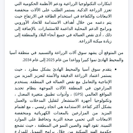
ابتكارات التكنولوجيا الزراعية ودعم الأنظمة الحكومية التي
تعزز الزراعة الذكية. يستمر الطلب على الآلات منخفضة
الانبعاثات والكفاءة في استخدام الطاقة في الارتفاع حيث
يتم دعمه من خلال أهداف الاستدامة للاتحاد الأوروبي
وبرامج الدعم المحلية الداعمة للاستثمارات. بالإضافة إلى
ذلك ، أدى نقص العمالة في جميع أنحاء البلاد والمنطقة إلى
زيادة ميكنة الزراعة.
من المتوقع أن يشهد سوق آلات الزراعة والتسميد في منطقة آسيا
والمحيط الهادئ نموا كبيرا وواعدا من عام 2025 إلى عام 2034.
يتقدم سوق آسيا والمحيط الهادئ بشكل مطرد ، حيث
يستمر اعتماد الزراعة الدقيقة والأتمتة لتعزيز المزيد من
الإنتاجية والتعامل مع نقص العمالة في المنطقة. يستخدم
المزارعون في المنطقة الآلات الموجهة بنظام تحديد
المواقع العالمي (GPS) ، وأدوات تطبيق متغيرة المعدل ،
وتكنولوجيا أجهزة الاستشعار لتقليل المدخلات والعمل
بشكل أكثر كفاءة. الاستدامة هي اتجاه رئيسي ، مع اهتمام
المزيد من المزارعين بالمعدات الكهربائية ومنخفضة
الانبعاثات التي تحمي صحة التربة وتحافظ على الموارد
الثمينة. تقود الهند والصين النمو في المنطقة ، حيث تشجع
حكومة الهند الميكنة من خلال برامج التمويل للمزارع