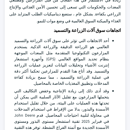
زيادة في الاستثمار في هذا المجال من قبل المزارعين ومصنعي
المعدات والحكومات التي تسعى إلى تحسين الأمن الغذائي والإنتاج
الزراعي بكفاءة. بشكل عام ، ستضع ديناميكيات الطلب المتزايد على
الغذاء والميكنة السوق العالمية في وضع موات للنمو.
اتجاهات سوق آلات الزراعة والتسميد
أحد الاتجاهات التي تؤثر على سوق آلات الزراعة والتسميد
العالمي هو الزراعة الدقيقة والزراعة الذكية. يستخدم
المزارعون التكنولوجيا المتقدمة مثل المعدات الموجهة
بنظام تحديد المواقع العالمي (GPS) وأجهزة استشعار
إنترنت الأشياء وتحليلات البيانات لتعزيز عمليات الزراعة
والتسميد. وقد أتاح هذا التقدم للمزارعين تحكما أكثر دقة
في عملية الزراعة والتسميد ، مما سمح بزيادة كفاءة
المدخلات وتطبيق المغذيات الخاصة بالمحاصيل.
وقد أدى ذلك إلى زيادة الإنتاجية وخفض التكاليف التي
يتحملها المزارعون مع تقليل الآثار السلبية التي يمكن أن
تحدثها هذه العمليات على البيئة، من خلال تقليل استخدام
الأسمدة والبذور، بدلا من الإفراط في استخدام المدخلات
في محاولة لتلبية احتياجات المحاصيل. قدم John Deere
في فبراير 2025 تقنية استشعار مستوى البذور ومستوى
الأسمدة الجديدة مع أتمتة الفراغ النشطة. توفر هذه التقنية