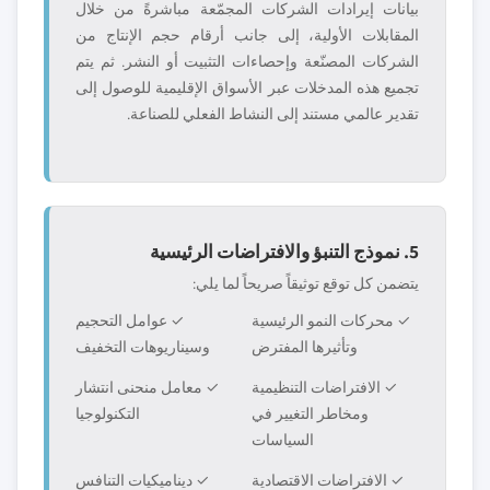
بيانات إيرادات الشركات المجمّعة مباشرةً من خلال
المقابلات الأولية، إلى جانب أرقام حجم الإنتاج من
الشركات المصنّعة وإحصاءات التثبيت أو النشر. ثم يتم
تجميع هذه المدخلات عبر الأسواق الإقليمية للوصول إلى
تقدير عالمي مستند إلى النشاط الفعلي للصناعة.
5. نموذج التنبؤ والافتراضات الرئيسية
يتضمن كل توقع توثيقاً صريحاً لما يلي:
✓ محركات النمو الرئيسية
✓ عوامل التحجيم
وتأثيرها المفترض
وسيناريوهات التخفيف
✓ الافتراضات التنظيمية
✓ معامل منحنى انتشار
ومخاطر التغيير في
التكنولوجيا
السياسات
✓ الافتراضات الاقتصادية
✓ ديناميكيات التنافس