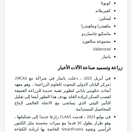
كوبوتا
كفيرنيلاند
ليمكين:
ماهيندرا وماهيندرا
ماسكيو جاسباردو
مجموعة سالفورد
Väderstad
يانمار
زراعة وتسميد صناعة الآلات الأخبار
في أبريل 2025 ، دخلت يانمار في شراكة مع JIRCAS
(مركز اليابان الدولي للبحوث للعلوم الزراعية) ، وهو معهد
أبحاث حكومي ياباني لتطوير تقنية جديدة للزراعة العميقة
لقصب السكر لزيادة الغلة. يهدف هذا التطور أيضا إلى تقليل
التأثير البيئي الذي يتماشى مع الاتجاه العالمي لإنتاج
المحاصيل المستدامة.
في يوليو 2023 ، قدمت CLAAS زارعا جديدا إلى تشكيلتها ،
وهو طراز بطول 30 قدما مع ميزات محسنة مثل الكنتور
الرأسي وتقنية SmartFrame الخاصة بها لزيادة الكفاءة