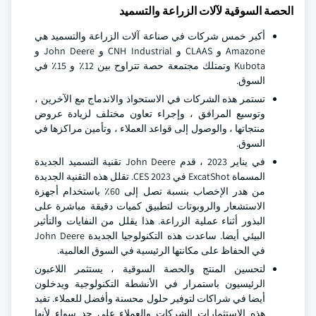
الحصة السوقية لآلات الزراعة والتسميد
أكبر خمس شركات في صناعة آلات الزراعة والتسميد هي
Amazone و CLAAS و CNH Industrial و John Deere و
Kubota وتمتلك مجتمعة حصة تتراوح بين 12٪ و 15٪ في
السوق.
تستمر هذه الشركات في الاستحواذ والاندماج مع الآخرين ،
وتوسيع المرافق ، وإجراء تعاون مختلف لزيادة عروض
منتجاتها ، والوصول إلى قواعد العملاء ، وتأمين مراكزها في
السوق.
في يناير 2023 ، قدم John Deere تقنية التسميد الجديدة
المسماة ExcatShot في CES 2023. تقلل هذه التقنية الجديدة
من هدر الإخصاب بنسبة تصل إلى 60٪ باستخدام أجهزة
الاستشعار والروبوتات لتطبيق كميات دقيقة مباشرة على
البذور أثناء عملية الزراعة. هذا يقلل من النفايات والتأثير
البيئي أيضا. ساعدت هذه التكنولوجيا الجديدة John Deere
في الحفاظ على مكانتها الرئيسية في السوق العالمية.
لتحسين المنتج والحصة السوقية ، يستثمر اللاعبون
الرئيسيون باستمرار في الأنشطة التكنولوجية ويدخلون
أيضا في شراكات لتوفير حلول محسنة وأفضل للعملاء. تفيد
هذه الاستثمارات الشركات والعملاء على حد سواء لأنها