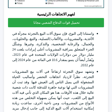
لفهم الاتجاهات الرئيسية
تحميل قوات الدفاع الشعبي مجانا
واستنادا إلى النوع، فإن سوق آلات البيع بالتجزئة مجزأة في
الأغذية، والمشروبات، والألعاب/التسلية، والتبغ، والحلويات،
والجمال، والرعاية الشخصية، والتذكرة، وغيرها. وشكّل
الجزء المتعلق بمراقبة المشروبات أعلى إيرادات بلغت 24
مليار دولار من دولارات الولايات المتحدة في عام 2023،
ويُقدّر أيضاً أن ينمو بمقدار 10.6 في المائة من عام 2024 إلى
عام 2032.
وتشهد سوق التجزئة ارتفاعاً في آلات بيع المشروبات
التجزئة، نظراً لازدياد اتجاهات التحضر وأساليب الحياة
المشغولة التي يميل الناس إلى العيش فيها. وقد ثبت أن
المشروبات التي لها نوعية جاهزة للتدفئة كانت ذات شعبية
عالية خلال هذه الأوقات. هذا هو المكان الذي تأتي فيه آلات
البيع إلى اللعب، حيث أنها يمكن بسهولة التخلص من هذه
الأنواع من المشروبات. ومن ناحية أخرى، ساعدت زيادة
إمكانية استخدام آلات البيع الذكية إلى جانب إدخال مزيد