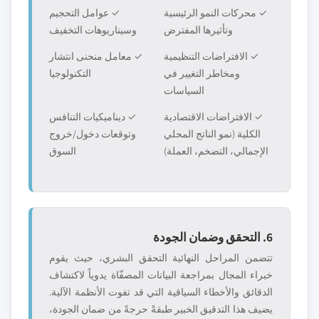
✓ محركات النمو الرئيسية
✓ عوامل التحجيم
وتأثيرها المفترض
وسيناريوهات التخفيف
✓ الافتراضات التنظيمية
✓ معامل منحنى انتشار
ومخاطر التغيير في
التكنولوجيا
السياسات
✓ الافتراضات الاقتصادية
✓ ديناميكيات التنافس
الكلية (نمو الناتج المحلي
وتوقعات دخول/خروج
الإجمالي، التضخم، العملة)
السوق
6. التحقق وضمان الجودة
تتضمن المراحل النهائية التحقق البشري، حيث يقوم
خبراء المجال بمراجعة البيانات المصفّاة يدوياً لاكتشاف
الدقائق والأخطاء السياقية التي قد تفوت الأنظمة الآلية.
يضيف هذا التدقيق الخبير طبقةً حرجةً من ضمان الجودة،