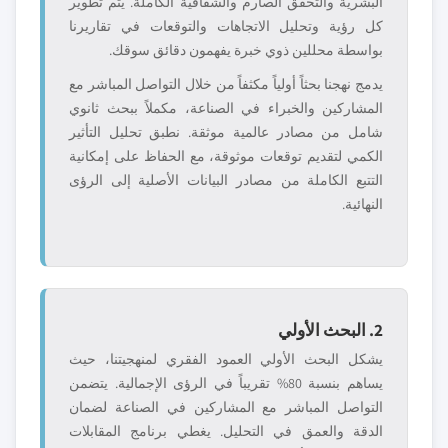
البشرية والتحقق الصارم والشفافية الكاملة. يتم تطوير
كل رؤية وتحليل الاتجاهات والتوقعات في تقاريرنا
بواسطة محللين ذوي خبرة يفهمون دقائق سوقك.
يدمج نهجنا بحثاً أولياً مكثفاً من خلال التواصل المباشر مع
المشاركين والخبراء في الصناعة، مكملاً ببحث ثانوي
شامل من مصادر عالمية موثقة. نطبق تحليل التأثير
الكمي لتقديم توقعات موثوقة، مع الحفاظ على إمكانية
التتبع الكاملة من مصادر البيانات الأصلية إلى الرؤى
النهائية.
2. البحث الأولي
يشكل البحث الأولي العمود الفقري لمنهجيتنا، حيث
يساهم بنسبة 80% تقريباً في الرؤى الإجمالية. يتضمن
التواصل المباشر مع المشاركين في الصناعة لضمان
الدقة والعمق في التحليل. يغطي برنامج المقابلات