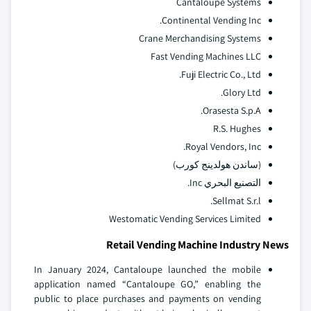
Cantaloupe Systems
Continental Vending Inc.
Crane Merchandising Systems
Fast Vending Machines LLC
Fuji Electric Co., Ltd.
Glory Ltd.
Orasesta S.p.A.
R.S. Hughes
Royal Vendors, Inc.
(ساندن هولدينج كورب)
التصنيع البحري Inc.
Sellmat S.r.l.
Westomatic Vending Services Limited
Retail Vending Machine Industry News
In January 2024, Cantaloupe launched the mobile
application named “Cantaloupe GO,” enabling the
public to place purchases and payments on vending