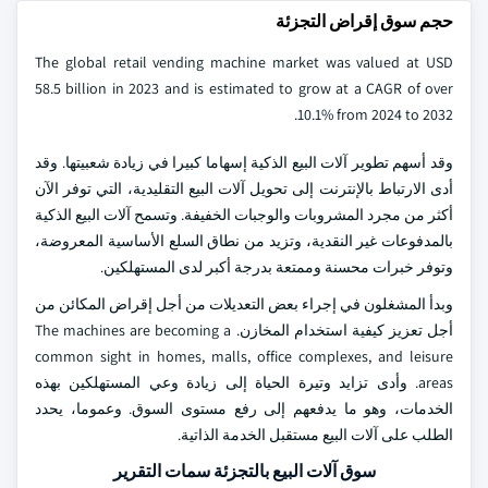
حجم سوق إقراض التجزئة
The global retail vending machine market was valued at USD
58.5 billion in 2023 and is estimated to grow at a CAGR of over
10.1% from 2024 to 2032.
وقد أسهم تطوير آلات البيع الذكية إسهاما كبيرا في زيادة شعبيتها. وقد
أدى الارتباط بالإنترنت إلى تحويل آلات البيع التقليدية، التي توفر الآن
أكثر من مجرد المشروبات والوجبات الخفيفة. وتسمح آلات البيع الذكية
بالمدفوعات غير النقدية، وتزيد من نطاق السلع الأساسية المعروضة،
وتوفر خبرات محسنة وممتعة بدرجة أكبر لدى المستهلكين.
وبدأ المشغلون في إجراء بعض التعديلات من أجل إقراض المكائن من
أجل تعزيز كيفية استخدام المخازن. The machines are becoming a
common sight in homes, malls, office complexes, and leisure
areas. وأدى تزايد وتيرة الحياة إلى زيادة وعي المستهلكين بهذه
الخدمات، وهو ما يدفعهم إلى رفع مستوى السوق. وعموما، يحدد
الطلب على آلات البيع مستقبل الخدمة الذاتية.
سوق آلات البيع بالتجزئة سمات التقرير