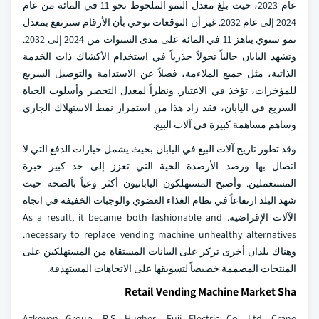
عام 2023، حيث بلغ معدل النمو الملحوظ نحو 11 في المائة من عام
2024 إلى عام 2032. غير أن التوقعات توحي بأن الأرقام سترتفع بمعدل
نمو سنوي يناهز 11 في المائة على مدى السنوات من 2024 إلى 2032.
وتشهد اليابان حالياً تحولاً جذرياً في استخدام الأكشاك ذات الخدمة
الذاتية، مثل جميع الملاءمة، فضلاً عن الاستدامة والتوصيل السريع
للمؤخرات، تؤخذ في الاعتبار. ونظراً لمعدل التحضر وأسلوب الحياة
السريع في اليابان، فقد زاد هذا من استمرار نمط الاستهلاك الجاري
وساهم مساهمة كبيرة في آلات البيع.
وقد تطور تاريخ آلات البيع في اليابان بحيث يشمل خيارات الدفع التي لا
اتصال بها ورصد الأرصدة الحية التي تعزز إلى حد كبير خبرة
المستعملين. وأصبح المستهلكون اليابانيون أكثر وعياً بالصحة حيث
شهد البلد ارتفاعاً في نظام الغذاء العضوي والوجبات الخفيفة في اتجاه
الآلات الإقراضية. As a result, it became both fashionable and
necessary to replace vending machine unhealthy alternatives.
وهناك بلدان أخرى تركز على البيانات المستقاة من المستهلكين على
المنتجات المصممة خصيصاً لتسويقها على الاتجاهات المستهدفة.
Retail Vending Machine Market Sha
Azkoyen Group, R.S. Hughes, Fuji Electric Co. Ltd, Crane