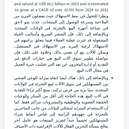
and valued at USD 16.2 billion in 2023 and is estimated
to grow at a CAGR of over 10.5% from 2024 to 2032.
ونظرا للتحول في نمط الاستهلاك حيث يفضلون المزيد من
الملاءمة وسرعة الوصول إلى المنتجات، حدث نمو لاحق
في صناعة أجهزة البيع بالتجزئة في الولايات المتحدة.
وبالإضافة إلى ذلك، فإن التحضر السريع وأساليب الحياة
المشغولة قد غيرت عقلية العملاء فيما يتعلق برغبتهم في
الاستهلاك لرغبة المزيد من الاستهلاك في المستقبل،
ويمكن للآلات بيع أن تعتني بذلك. وعلاوة على ذلك، فإن
مواصلة تطوير سوق آلات البيع هي خيارات الدفع غير
النقدية أو إدارة المخزون عن بعد التي حسّنت خبرة العميل
في مجال آلات البيع.
وبالإضافة إلى ذلك، هناك أيضا اتجاه متزايد للوعي الصحي
بين المستهلكين في سوق الآلات لبيع التجزئة في الولايات
المتحدة، مما يزيد من فرص تركيب منتج أكثر ثراءا للتغذية
في آلات البيع. هذه الحاجة إلى أقل من السكر والوجبات
الخفيفة العضوية والوظيفية والمشروبات تتراكم فقط. كما
أن الاستخدام المتزايد لمحللي البيانات من جانب المتاجرين
بالتجزئة في جهودهم الرامية إلى قياس أنماط شراء
المستهلكين تحسيناً جيداً لتعزيز المبيعات هو عامل آخر
يعالج مسألة التخزين الفعال للآلات الإقراضية ذات الأصناف