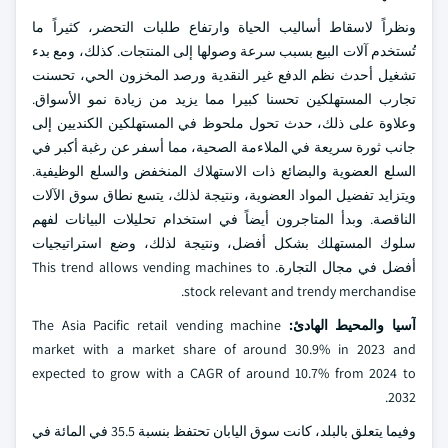
ونظراً لاسقاط أساليب الحياة وارتفاع طلبات التحضر، كثيراً ما
تُستخدم آلات البيع بسبب سرعة وصولها إلى المنتجات. كذلك، ومع بدء
تشغيل أحدث نظم الدفع غير النقدية ورصد المخزون الحي، تحسنت
تجارب المستهلكين تحسنا كبيرا مما يزيد من زيادة نمو الأسواق.
وعلاوة على ذلك، حدث تحول ملحوظ في المستهلكين الكنديين إلى
جانب ثورة سريعة في الملاءمة الصحية، مما أسفر عن رغبة أكبر في
السلع العضوية والبضائع ذات الاستهلاك المنخفض والسلع الوظيفية.
ويتزايد تفضيل المواد العضوية، ونتيجة لذلك، يتسع نطاق سوق الآلات
الناقصة. وبدأ المتاجرون أيضاً في استخدام تحليلات البيانات لفهم
سلوك المستهلك بشكل أفضل، ونتيجة لذلك، وضع استراتيجيات
أفضل في مجال التجارة. This trend allows vending machines to
stock relevant and trendy merchandise.
آسيا والمحيط الهادئ:
The Asia Pacific retail vending machine
market with a market share of around 30.9% in 2023 and
expected to grow with a CAGR of around 10.7% from 2024 to
2032.
وفيما يتعلق بالبلد، كانت سوق اليابان تحتفظ بنسبة 35.5 في المائة في