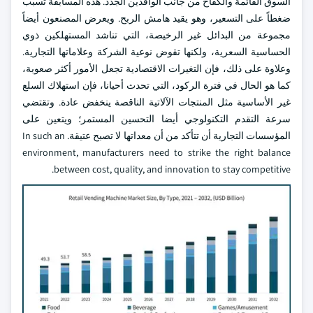
السوق القائمة والكفاح من جانب الوافدين الجدد. هذه المسابقة تسبب
ضغطاً على التسعير، وهو يقيد هامش الربح. ويعرض المصنعون أيضاً
مجموعة من البدائل غير الرخيصة، التي تناشد المستهلكين ذوي
الحساسية السعرية، ولكنها تقوض نوعية الشركة وعلاماتها التجارية.
وعلاوة على ذلك، فإن التغيرات الاقتصادية تجعل الأمور أكثر صعوبة،
كما هو الحال في فترة الركود، التي تحدث أحيانا، فإن استهلاك السلع
غير الأساسية مثل المنتجات الآلاتية الناقصة ينخفض عادة. وتقتضي
سرعة التقدم التكنولوجي أيضا التحسين المستمر؛ ويتعين على
المؤسسات التجارية أن تتأكد من أن معداتها لا تصبح عتيقة. In such an
environment, manufacturers need to strike the right balance
between cost, quality, and innovation to stay competitive.