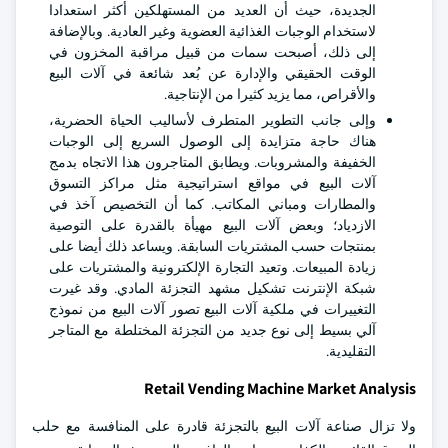
الجديدة، حيث أن العديد من المستهلكين أكثر استعدادا
لاستخدام الوجبات الغذائية العضوية وغير العادية. وبالإضافة
إلى ذلك، أصبحت سمات من قبيل مراقبة المخزون في
الوقت الحقيقي والإدارة عن بُعد شائعة في آلات البيع
والأقراص، مما يزيد كثيرا من الإنتاجية.
وإلى جانب التطوير المتطرف لأساليب الحياة الحضرية،
هناك حاجة متزايدة إلى الوصول السريع إلى الوجبات
الخفيفة والمشروبات. ويطابق المتاجرون هذا الاتجاه بدمج
آلات البيع في مواقع استراتيجية مثل مراكز التسوق
والمطارات ومباني المكاتب. كما أن التخصيص آخذ في
الازدياد؛ وبعض آلات البيع مهيأة بالقدرة على التوصية
بمنتجات حسب المشتريات السابقة. ويساعد ذلك أيضا على
زيادة المبيعات. وتعيد التجارة الإلكترونية والمشتريات على
شبكة الإنترنت تشكيل مشهد التجزئة المادي. وقد غيرت
التغييرات في ملكية آلات البيع تصور آلات البيع من نموذج
آلي بسيط إلى نوع جديد من التجزئة المختلطة مع المتاجر
التقليدية.
Retail Vending Machine Market Analysis
ولا تزال صناعة آلات البيع بالتجزئة قادرة على المنافسة مع حلب