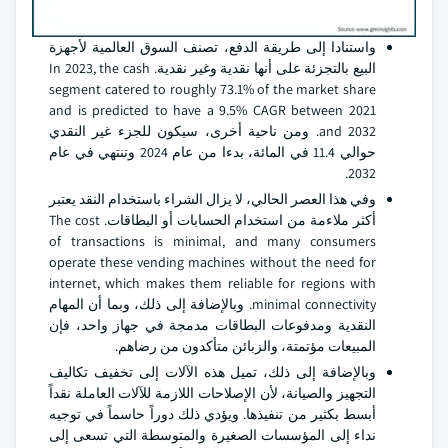
واستنادا إلى طريقة الدفع، تصنف السوق العالمية لأجهزة
البيع بالتجزئة على أنها نقدية وغير نقدية. In 2023, the cash
segment catered to roughly 73.1% of the market share
and is predicted to have a 9.5% CAGR between 2021
and 2032. ومن ناحية أخرى، سيكون للجزء غير النقدي
حوالي 11.4 في المائة، بدءا من عام 2024 وتنتهي في عام
2032.
وفي هذا العصر الحالي، لا يزال الشراء باستخدام النقد يعتبر
أكثر ملاءمة من استخدام الحسابات أو البطاقات. The cost
of transactions is minimal, and many consumers
operate these vending machines without the need for
internet, which makes them reliable for regions with
minimal connectivity. وبالإضافة إلى ذلك، وبما أن المهام
النقدية ومدفوعات البطاقات مدمجة في جهاز واحد، فإن
المبيعات مؤتمتة، والزبائن متأكدون من رضاهم.
وبالإضافة إلى ذلك، تميل هذه الآلات إلى تخفيف تكاليف
التجهيز والصيانة، لأن الإصلاحات اللازمة للآلات العاملة نقداً
أبسط بكثير من تنفيذها. ويؤدي ذلك دوراً حاسماً في توجيه
نداء إلى المؤسسات الصغيرة والمتوسطة التي تسعى إلى