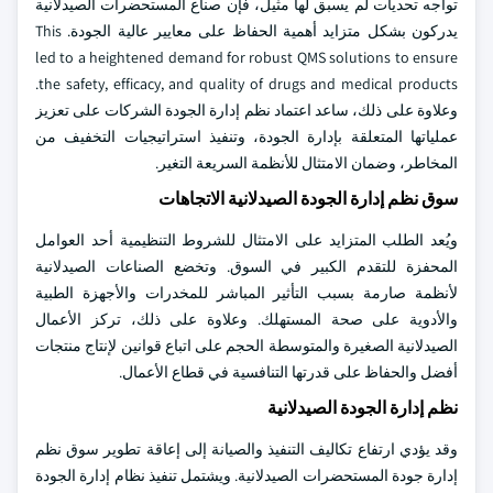
تواجه تحديات لم يسبق لها مثيل، فإن صناع المستحضرات الصيدلانية
يدركون بشكل متزايد أهمية الحفاظ على معايير عالية الجودة. This
led to a heightened demand for robust QMS solutions to ensure
the safety, efficacy, and quality of drugs and medical products.
وعلاوة على ذلك، ساعد اعتماد نظم إدارة الجودة الشركات على تعزيز
عملياتها المتعلقة بإدارة الجودة، وتنفيذ استراتيجيات التخفيف من
المخاطر، وضمان الامتثال للأنظمة السريعة التغير.
سوق نظم إدارة الجودة الصيدلانية الاتجاهات
ويُعد الطلب المتزايد على الامتثال للشروط التنظيمية أحد العوامل
المحفزة للتقدم الكبير في السوق. وتخضع الصناعات الصيدلانية
لأنظمة صارمة بسبب التأثير المباشر للمخدرات والأجهزة الطبية
والأدوية على صحة المستهلك. وعلاوة على ذلك، تركز الأعمال
الصيدلانية الصغيرة والمتوسطة الحجم على اتباع قوانين لإنتاج منتجات
أفضل والحفاظ على قدرتها التنافسية في قطاع الأعمال.
نظم إدارة الجودة الصيدلانية
وقد يؤدي ارتفاع تكاليف التنفيذ والصيانة إلى إعاقة تطوير سوق نظم
إدارة جودة المستحضرات الصيدلانية. ويشتمل تنفيذ نظام إدارة الجودة