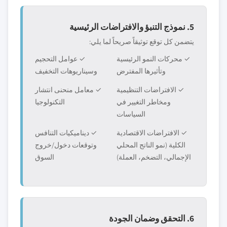
5. نموذج التنبؤ والافتراضات الرئيسية
يتضمن كل توقع توثيقاً صريحاً لما يلي:
✓ محركات النمو الرئيسية
✓ عوامل التحجيم
وتأثيرها المفترض
وسيناريوهات التخفيف
✓ الافتراضات التنظيمية
✓ معامل منحنى انتشار
ومخاطر التغيير في
التكنولوجيا
السياسات
✓ الافتراضات الاقتصادية
✓ ديناميكيات التنافس
الكلية (نمو الناتج المحلي
وتوقعات دخول/خروج
الإجمالي، التضخم، العملة)
السوق
6. التحقق وضمان الجودة