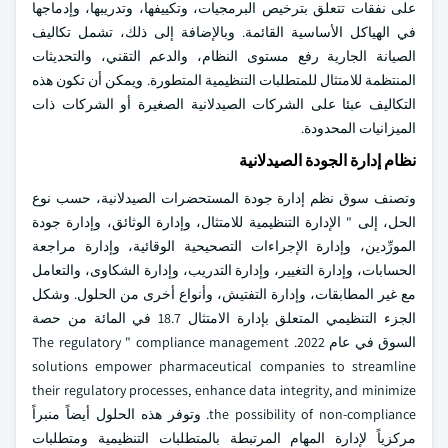
على نفقات تتعلق بترخيص البرمجيات، وتكييفها، وتدريبها، وإدماجها
في الهياكل الأساسية القائمة. وبالإضافة إلى ذلك، تشمل تكاليف
الصيانة الجارية رفع مستوى النظام، والدعم التقني، والتحديثات
المنتظمة للامتثال للمتطلبات التنظيمية المتطورة. ويمكن أن تكون هذه
التكاليف عبئا على الشركات الصيدلانية الصغيرة أو الشركات ذات
الميزانيات المحدودة.
نظام إدارة الجودة الصيدلانية
وتصنف سوق نظم إدارة جودة المستحضرات الصيدلانية، حسب نوع
الحل، إلى " الإدارة التنظيمية للامتثال، وإدارة الوثائق، وإدارة جودة
المورِّدين، وإدارة الإجراءات التصحيحية الوقائية، وإدارة مراجعة
الحسابات، وإدارة التغيير، وإدارة التدريب، وإدارة الشكاوى، والتعامل
مع غير المطابقات، وإدارة التفتيش، وأنواع أخرى من الحلول. وشكل
الجزء التنظيمي المتعلق بإدارة الامتثال 18.7 في المائة من حصة
السوق في عام 2022. The regulatory " compliance management
solutions empower pharmaceutical companies to streamline
their regulatory processes, enhance data integrity, and minimize
the possibility of non-compliance. وتوفر هذه الحلول أيضاً منبراً
مركزياً لإدارة المهام المرتبطة بالمتطلبات التنظيمية ومتطلبات