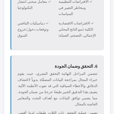
✓ الافتراضات التنظيمية
✓ معامل منحنى انتشار
ومخاطر التغيير في
التكنولوجيا
السياسات
✓ الافتراضات الاقتصادية
✓ ديناميكيات التنافس
الكلية (نمو الناتج المحلي
وتوقعات دخول/خروج
الإجمالي، التضخم، العملة)
السوق
6. التحقق وضمان الجودة
تتضمن المراحل النهائية التحقق البشري، حيث يقوم
خبراء المجال بمراجعة البيانات المصفّاة يدوياً لاكتشاف
الدقائق والأخطاء السياقية التي قد تفوت الأنظمة الآلية.
يضيف هذا التدقيق الخبير طبقةً حرجةً من ضمان الجودة،
مما يضمن توافق البيانات مع أهداف البحث والمعايير
الخاصة بالمجال.
تضمن عملية التحقق ذات الثلاث طبقات لدينا أقصى