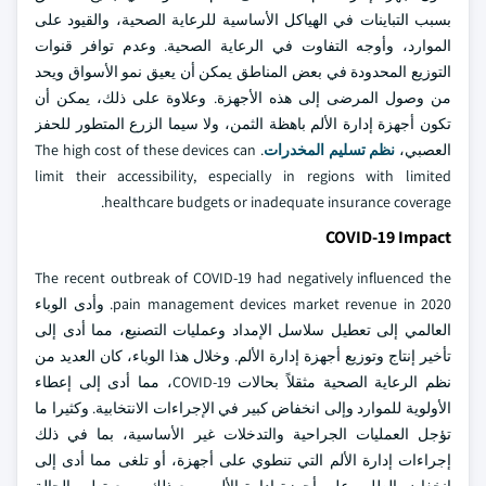
بسبب التباينات في الهياكل الأساسية للرعاية الصحية، والقيود على
الموارد، وأوجه التفاوت في الرعاية الصحية. وعدم توافر قنوات
التوزيع المحدودة في بعض المناطق يمكن أن يعيق نمو الأسواق ويحد
من وصول المرضى إلى هذه الأجهزة. وعلاوة على ذلك، يمكن أن
تكون أجهزة إدارة الألم باهظة الثمن، ولا سيما الزرع المتطور للحفز
العصبي،
نظم تسليم المخدرات
. The high cost of these devices can
limit their accessibility, especially in regions with limited
healthcare budgets or inadequate insurance coverage.
COVID-19 Impact
The recent outbreak of COVID-19 had negatively influenced the
pain management devices market revenue in 2020. وأدى الوباء
العالمي إلى تعطيل سلاسل الإمداد وعمليات التصنيع، مما أدى إلى
تأخير إنتاج وتوزيع أجهزة إدارة الألم. وخلال هذا الوباء، كان العديد من
نظم الرعاية الصحية مثقلاً بحالات COVID-19، مما أدى إلى إعطاء
الأولوية للموارد وإلى انخفاض كبير في الإجراءات الانتخابية. وكثيرا ما
تؤجل العمليات الجراحية والتدخلات غير الأساسية، بما في ذلك
إجراءات إدارة الألم التي تنطوي على أجهزة، أو تلغى مما أدى إلى