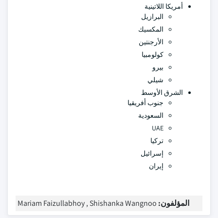
أمريكا اللاتينية
البرازيل
المكسيك
الأرجنتين
كولومبيا
بيرو
شيلي
الشرق الأوسط
جنوب أفريقيا
السعودية
UAE
تركيا
إسرائيل
إيران
المؤلفون:
Mariam Faizullabhoy , Shishanka Wangnoo