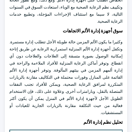
انخفاض الطلب على أجهزة إدارة الألم. ومع ذلك، ومع تطور الحالة
وتكييف نظم الرعاية الصحية مع الوباء، استعادت السوق في السنوات
التالية، لا سيما مع استئناف الإجراءات المؤجلة، وتطبيع خدمات
الرعاية الصحية.
سوق أجهزة إدارة الألم الاتجاهات
وكثيرا ما يكون الألم المزمن حالة طويلة الأجل تتطلب إدارة مستمرة.
وتكفل أجهزة إدارة الألم المنزلية استمرارية الرعاية عن طريق إتاحة
إمكانية الوصول بصورة متسقة إلى العلاجات والعلاجات دون أي
انقطاع. وتوفر أماكن الرعاية المنزلية للأفراد الملاءمة والراحة في
إدارة ألمهم المزمن في بيئتهم المألوفة. وتوفر أجهزة إدارة الألم
القائمة على المنازل وفورات محتملة في التكاليف مقارنة بالزيارات
المتكررة لمرافق الرعاية الصحية، ويمكن للأفراد تجنب النفقات
المتصلة بالنقل، وبارامترات أخرى. وعلاوة على ذلك، فإن الاستخدام
الطويل الأجل لأجهزة إدارة الألم في المنزل يمكن أن يكون أكثر
فعالية من حيث التكلفة مقارنة بالزيارات الجارية للعيادات أو
المستشفيات.
تحليل نظم إدارة الألم