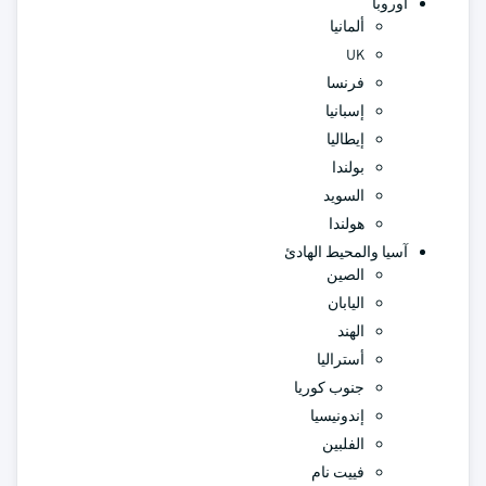
أوروبا
ألمانيا
UK
فرنسا
إسبانيا
إيطاليا
بولندا
السويد
هولندا
آسيا والمحيط الهادئ
الصين
اليابان
الهند
أستراليا
جنوب كوريا
إندونيسيا
الفلبين
فييت نام