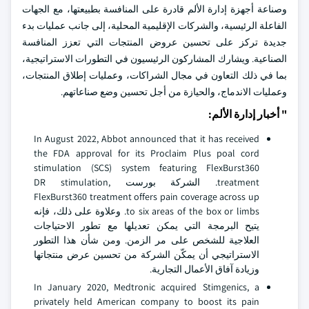
وصناعة أجهزة إدارة الألم قادرة على المنافسة بطبيعتها، مع الجهات
الفاعلة الرئيسية، والشركات الإقليمية المحلية، إلى جانب عمليات بدء
جديدة تركز على تحسين عروض المنتجات التي تعزز المنافسة
الصناعية. ويشارك المشاركون الرئيسيون في التطورات الاستراتيجية،
بما في ذلك التعاون في مجال الشراكات، وعمليات إطلاق المنتجات،
وعمليات الاندماج، والحيازة من أجل تحسين وضع صناعاتهم.
" أخبار إدارة الألم:
In August 2022, Abbot announced that it has received
the FDA approval for its Proclaim Plus poal cord
stimulation (SCS) system featuring FlexBurst360
treatment. الشركة بورست DR stimulation,
FlexBurst360 treatment offers pain coverage across up
to six areas of the box or limbs. وعلاوة على ذلك، فإنه
يتيح البرمجة التي يمكن تعديلها مع تطور الاحتياجات
العلاجية للشخص على مر الزمن. ومن شأن هذا التطور
الاستراتيجي أن يمكّن الشركة من تحسين عرض منتجاتها
وزيادة آفاق الأعمال التجارية.
In January 2020, Medtronic acquired Stimgenics, a
privately held American company to boost its pain