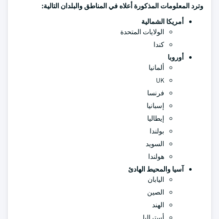
وترد المعلومات المذكورة أعلاه في المناطق والبلدان التالية:
أمريكا الشمالية
الولايات المتحدة
كندا
أوروبا
ألمانيا
UK
فرنسا
إسبانيا
إيطاليا
بولندا
السويد
هولندا
آسيا والمحيط الهادئ
اليابان
الصين
الهند
أستراليا