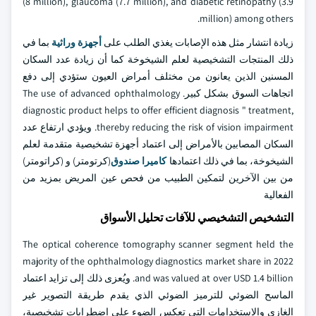
(8 million), glaucoma (7.7 million), and diabetic retinopathy (3.9
million) among others.
زيادة انتشار مثل هذه الإصابات يغذي الطلب على
أجهزة وراثية
بما في
ذلك المنتجات التشخيصية لعلم الشيخوخة كما أن زيادة عدد السكان
المسنين الذين يعانون من مختلف أمراض العيون ستؤدي إلى دفع
اتجاهات السوق بشكل كبير. The use of advanced ophthalmology
diagnostic product helps to offer efficient diagnosis " treatment,
thereby reducing the risk of vision impairment. ويؤدي ارتفاع عدد
السكان المصابين بالأمراض إلى اعتماد أجهزة تشخيصية متقدمة لعلم
الشيخوخة، بما في ذلك اعتمادها
كاميرا صندوق
(كرتومتر) و (كراتومتر)
من بين الآخرين لتمكين الطبيب من فحص عين المريض بمزيد من
الفعالية
التشخيص التشخيصي للآفات تحليل الأسواق
The optical coherence tomography scanner segment held the
majority of the ophthalmology diagnostics market share in 2022
and was valued at over USD 1.4 billion. ويُعزى ذلك إلى تزايد اعتماد
الماسح الضوئي للترميز الضوئي الذي يقدم طريقة التصوير غير
الغازي والاستخدامات التي تعكس الضوء على اضطرابات تشخيصية،