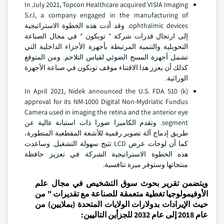
In July 2021, Topcon Healthcare acquired VISIA Imaging
S.r.l, a company engaged in the manufacturing of
ophthalmic devices. وقد أدت هذه الخطوة الاستراتيجية
إلى ارتجال قدرات شركة " توبكون " في مجال الصناعة
التحويلية والتنمية المرتبطة بأجهزة الأجزاء الداخلية التي
تشمل أجهزة المسح الضوئي لقياس التلاحم. ومن المتوقع
كذلك أن يعزز هذا الاقتناء موقف توبكون في صناعة الأجهزة
الوراثية.
In April 2021, Nidek announced the U.S. FDA 510 (k)
approval for its NM-1000 Digital Non-Mydriatic Fundus
Camera used in imaging the retina and the anterior eye
segment. وتقدم الكاميرا صورا ذات استبانة عالية عن
طريق إدماج آلة تصوير رقمية للأشعة المقطعية المتطورة،
كما أن لوحات عرض LCD تتيح سهولة التشغيل. وساعدت
هذه الخطوة الاستراتيجية الشركة في تعزيز حافظة
منتجاتها وستوفر ميزة تنافسية.
ويتضمن تقرير بحوث سوق التشخيص في مجال علم
الأوفيمولوجيا تغطية متعمقة للصناعة مع تقديرات " من
حيث الإيرادات بدولارات الولايات المتحدة (بملايين) من
عام 2018 إلى عام 2032 للجزأين التاليين: