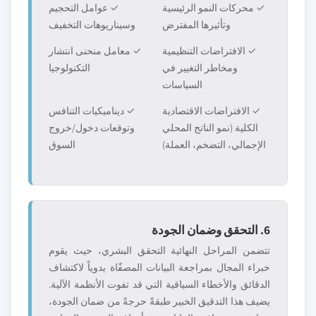
✓ محركات النمو الرئيسية
✓ عوامل التحجيم
وتأثيرها المفترض
وسيناريوهات التخفيف
✓ الافتراضات التنظيمية
✓ معامل منحنى انتشار
ومخاطر التغيير في
التكنولوجيا
السياسات
✓ الافتراضات الاقتصادية
✓ ديناميكيات التنافس
الكلية (نمو الناتج المحلي
وتوقعات دخول/خروج
الإجمالي، التضخم، العملة)
السوق
6. التحقق وضمان الجودة
تتضمن المراحل النهائية التحقق البشري، حيث يقوم
خبراء المجال بمراجعة البيانات المصفّاة يدوياً لاكتشاف
الدقائق والأخطاء السياقية التي قد تفوت الأنظمة الآلية.
يضيف هذا التدقيق الخبير طبقةً حرجةً من ضمان الجودة،