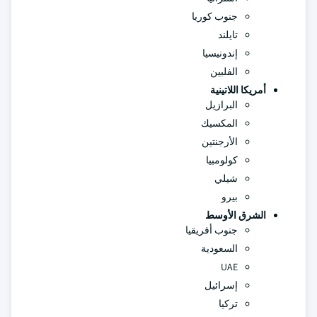
جنوب كوريا
تايلند
إندونيسيا
الفلبين
أمريكا اللاتينية
البرازيل
المكسيك
الأرجنتين
كولومبيا
شيلي
بيرو
الشرق الأوسط
جنوب أفريقيا
السعودية
UAE
إسرائيل
تركيا