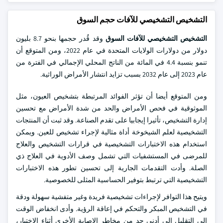
التشخيص التشخيصي للآفات حجم السوق
التشخيص التشخيصي للآفات السوق
وقد قُدر حجمها بنحو 8.7 بليون
دولار من دولارات الولايات المتحدة في عام 2022، ومن المتوقع أن
تنمو بنسبة 4.4 في المائة من الناتج المحلي الإجمالي في الفترة من
عام 2023 إلى عام 2032 بسبب تزايد انتشار الأمراض الوراثية.
ومن المتوقع أيضا أن تؤثر الفوائد المرتبطة بتشخيص العيون، مثل
الموثوقية في فحص الأمراض والحد من شدة الأمراض مع تحسين
إدارة التشخيص، تأثيرا إيجابيا على تقدم الصناعة. وقد ثبت أن المنتجات
التشخيصية لعلم الشيخوخة أداة مثالية لإجراء تشخيص للعين. ويمكن
استخدام هذه الاختبارات التشخيصية في قرارات التشخيص والعلاج
للمرضى في المستشفيات التي تشمل وصف الأدوية في العلاج ذي
الصلة. وأدت التقدمات الجارية إلى تحسين تطور هذه الاختبارات
التشخيصية التي ترتبط بتوفير الحساسية المثلى للخصوصية.
ويتيح هذا التوافر لإجراءات تشخيصية فريدة وغير متفشية سهولة ودقة
في التشخيص المبكر والتحكم في إعاقة الرؤية. وأدى انخفاض الوقت
إلى التقليل إلى أدنى حد من مخاطر الإصابة الأخرى أثناء الاختبار،