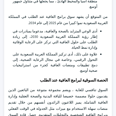
منطقة آسيا والمحيط الهادئ ، مما يجعلها في متناول جمهور
أوسع.
من المتوقع أن يشهد سوق برامج العافية عند الطلب في المملكة
العربية السعودية نموا كبيرا من عام 2025 إلى عام 2034.
أدى الوعي المتزايد بالصحة والعافية، مدعوما بمبادرات في
إطار رؤية المملكة العربية السعودية 2030، إلى زيادة
الطلب على حلول العافية التي تركز على الرعاية الوقائية
وإدارة نمط الحياة.
علاوة على ذلك، أدى تركيز المملكة العربية السعودية على
التحول الرقمي، وخاصة في مجال الرعاية الصحية، إلى
دمج تطبيقات ومنصات العافية كجزء من استراتيجيات
صحية أوسع.
الحصة السوقية لبرامج العافية عند الطلب
السوق تنافسي للغاية ، ويضم مجموعة متنوعة من البائعين الذين
يقدمون حلولا مصممة خصيصا للياقة البدنية والصحة العقلية وإدارة
العافية الشاملة. يميز اللاعبون الرائدون أنفسهم من خلال تقديم
منصات سهلة الاستخدام مع ميزات مثل الجدولة في الوقت الفعلي
وبرامج العافية الشخصية والتحليلات المتقدمة. حصل قادة السوق