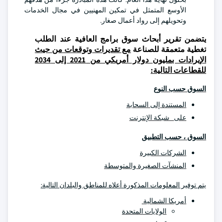
الأوسع المتمثل في تمكين المهنيين في مجال الخدمات
وتحويلهم إلى رواد أعمال صغار.
يتضمن تقرير أبحاث سوق برامج العافية عند الطلب
تغطية متعمقة للصناعة
مع تقديرات وتوقعات من حيث
الإيرادات بمليون دولار أمريكي من 2021 إلى 2034
للقطاعات التالية:
السوق حسب النوع
المستندة إلى السحابة
على شبكة الإنترنت
السوق ، حسب التطبيق
الشركات الكبيرة
المنشآت الصغيرة والمتوسطة
يتم توفير المعلومات المذكورة أعلاه للمناطق والبلدان التالية:
أمريكا الشمالية
الولايات المتحدة