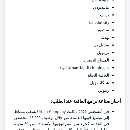
مايندبودي
بريف
Schedulicity
سيتمور
تهدئه
ستايل بي
تريتويل
المساج الحضري
Urbanclap Technologies الهند
العافية الحياة
شبكات زيل
زينوتي
أخبار صناعة برامج العافية عند الطلب:
في أغسطس 2021 ، كانت Urban Company تسعى بنشاط
إلى توسيع قوتها العاملة من خلال توظيف 15,000 متخصص
في الخدمة كجزء من استراتيجيتها للاستفادة من 50 مدينة
بحلول نهاية هذا العام. كانت هذه المبادرة جزءا من هدفهم