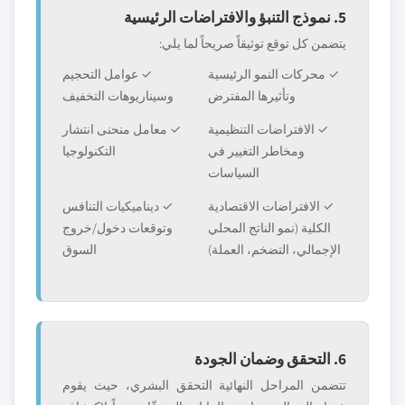
5. نموذج التنبؤ والافتراضات الرئيسية
يتضمن كل توقع توثيقاً صريحاً لما يلي:
✓ محركات النمو الرئيسية
✓ عوامل التحجيم
وتأثيرها المفترض
وسيناريوهات التخفيف
✓ الافتراضات التنظيمية
✓ معامل منحنى انتشار
ومخاطر التغيير في
التكنولوجيا
السياسات
✓ الافتراضات الاقتصادية
✓ ديناميكيات التنافس
الكلية (نمو الناتج المحلي
وتوقعات دخول/خروج
الإجمالي، التضخم، العملة)
السوق
6. التحقق وضمان الجودة
تتضمن المراحل النهائية التحقق البشري، حيث يقوم