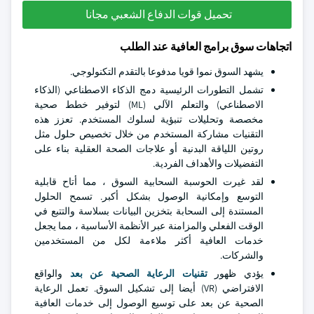
تحميل قوات الدفاع الشعبي مجانا
اتجاهات سوق برامج العافية عند الطلب
يشهد السوق نموا قويا مدفوعا بالتقدم التكنولوجي.
تشمل التطورات الرئيسية دمج الذكاء الاصطناعي (الذكاء
الاصطناعي) والتعلم الآلي (ML) لتوفير خطط صحية
مخصصة وتحليلات تنبؤية لسلوك المستخدم. تعزز هذه
التقنيات مشاركة المستخدم من خلال تخصيص حلول مثل
روتين اللياقة البدنية أو علاجات الصحة العقلية بناء على
التفضيلات والأهداف الفردية.
لقد غيرت الحوسبة السحابية السوق ، مما أتاح قابلية
التوسع وإمكانية الوصول بشكل أكبر. تسمح الحلول
المستندة إلى السحابة بتخزين البيانات بسلاسة والتتبع في
الوقت الفعلي والمزامنة عبر الأنظمة الأساسية ، مما يجعل
خدمات العافية أكثر ملاءمة لكل من المستخدمين
والشركات.
يؤدي ظهور
تقنيات الرعاية الصحية عن بعد
والواقع
الافتراضي (VR) أيضا إلى تشكيل السوق. تعمل الرعاية
الصحية عن بعد على توسيع الوصول إلى خدمات العافية