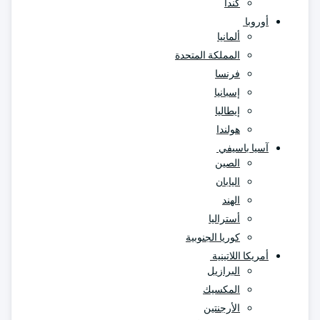
كندا
أوروبا
ألمانيا
المملكة المتحدة
فرنسا
إسبانيا
إيطاليا
هولندا
آسيا باسيفي
الصين
اليابان
الهند
أستراليا
كوريا الجنوبية
أمريكا اللاتينية
البرازيل
المكسيك
الأرجنتين