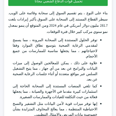
تحميل قوات الدفاع الشعبي مجانا
بناء على النوع ، يتم تقسيم السوق إلى سحابة وقائمة على الويب.
سيطر القطاع المستند إلى السحابة على السوق بأكبر إيرادات بلغت
281.7 مليون دولار أمريكي في عام 2024 ومن المتوقع أن ينمو بمعدل
نمو سنوي مركب كبير خلال فترة التوقعات.
توفر الحلول المستندة إلى السحابة المرونة ، مما يسمح
لمقدمي الرعاية الصحية بتوسيع نطاق الموارد وفقا
لاحتياجاتهم ، مما يجعلها مناسبة للممارسات من جميع
الأحجام.
علاوة على ذلك ، يمكن للمعالجين الوصول إلى ميزات
البيانات والبرامج عن بعد من أي جهاز ، مما يتيح التشغيل
السلس عبر مواقع متعددة أو أثناء جلسات الرعاية الصحية
عن بعد.
كما تلغي المنصات المستندة إلى السحابة الحاجة إلى
استثمارات كبيرة مقدما في الأجهزة والصيانة ، مما يجعلها
فعالة من حيث التكلفة للعيادات والممارسات الصغيرة.
إنها توفر ميزات قوية لأمن البيانات مثل التشفير والنسخ
الاحتياطية المنتظمة ، مما يعالج المخاوف المتزايدة بشأن
خصوصية بيانات المريض والامتثال التنظيمي.