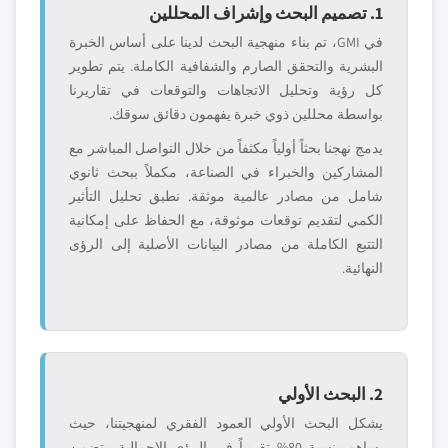
1. تصميم البحث وإشراف المحللين
في GMI، تم بناء منهجية البحث لدينا على أساس الخبرة
البشرية والتحقق الصارم والشفافية الكاملة. يتم تطوير
كل رؤية وتحليل الاتجاهات والتوقعات في تقاريرنا
بواسطة محللين ذوي خبرة يفهمون دقائق سوقك.
يدمج نهجنا بحثاً أولياً مكثفاً من خلال التواصل المباشر مع
المشاركين والخبراء في الصناعة، مكملاً ببحث ثانوي
شامل من مصادر عالمية موثقة. نطبق تحليل التأثير
الكمي لتقديم توقعات موثوقة، مع الحفاظ على إمكانية
التتبع الكاملة من مصادر البيانات الأصلية إلى الرؤى
النهائية.
2. البحث الأولي
يشكل البحث الأولي العمود الفقري لمنهجيتنا، حيث
يساهم بنسبة 80% تقريباً في الرؤى الإجمالية. يتضمن