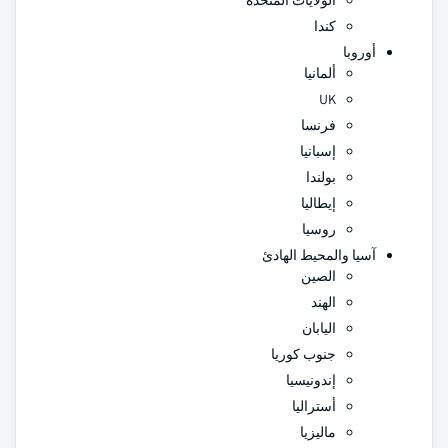
الولايات المتحدة
كندا
أوروبا
ألمانيا
UK
فرنسا
إسبانيا
بولندا
إيطاليا
روسيا
آسيا والمحيط الهادئ
الصين
الهند
اليابان
جنوب كوريا
إندونيسيا
أستراليا
ماليزيا