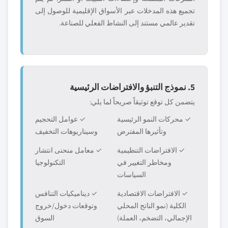
تجميع هذه المدخلات عبر الأسواق الإقليمية للوصول إلى
تقدير عالمي مستند إلى النشاط الفعلي للصناعة.
5. نموذج التنبؤ والافتراضات الرئيسية
يتضمن كل توقع توثيقاً صريحاً لما يلي:
✓ محركات النمو الرئيسية
✓ عوامل التحجيم
وتأثيرها المفترض
وسيناريوهات التخفيف
✓ الافتراضات التنظيمية
✓ معامل منحنى انتشار
ومخاطر التغيير في
التكنولوجيا
السياسات
✓ الافتراضات الاقتصادية
✓ ديناميكيات التنافس
الكلية (نمو الناتج المحلي
وتوقعات دخول/خروج
الإجمالي، التضخم، العملة)
السوق