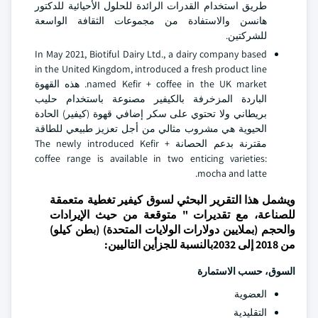
طريق استخدام القدرات الرائدة للحلول الأحيائية للدكتور
هانسن والاستفادة من مجموعات الثقافة الواسعة
للشركتين.
In May 2021, Biotiful Dairy Ltd., a dairy company based
in the United Kingdom, introduced a fresh product line
named Kefir + coffee in the UK market. هذه القهوة
الباردة المزخرفة بالكيفير مصنوعة باستخدام حليب
بريطاني ولا تحتوي على سكر إضافي قهوة (كيفير) الحادة
الحيوية هي مشروب مثالي من أجل تعزيز طبيعي للطاقة
مقترنة بدعم الحصانة The newly introduced Kefir +
coffee range is available in two enticing varieties:
mocha and latte.
ويشمل هذا التقرير البحثي لسوق كيفير تغطية متعمقة
للصناعة، مع تقديرات " متوقعة من حيث الإيرادات
والحجم (بملايين دولارات الولايات المتحدة) (بطن كيلو)
من 2018 إلى 2032بالنسبة للجزأين التاليين:
السوق، حسب الاستمارة
العضوية
التقليدية