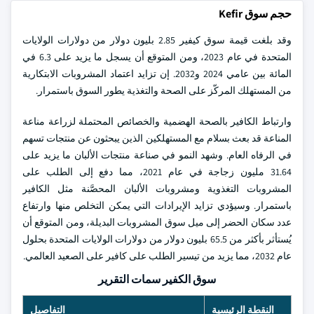
حجم سوق Kefir
وقد بلغت قيمة سوق كيفير 2.85 بليون دولار من دولارات الولايات
المتحدة في عام 2023، ومن المتوقع أن يسجل ما يزيد على 6.3 في
المائة بين عامي 2024 و2032. إن تزايد اعتماد المشروبات الابتكارية
من المستهلك المركّز على الصحة والتغذية يطور السوق باستمرار.
وارتباط الكافير بالصحة الهضمية والخصائص المحتملة لزراعة مناعة
المناعة قد بعث بسلام مع المستهلكين الذين يبحثون عن منتجات تسهم
في الرفاه العام. وشهد النمو في صناعة منتجات الألبان ما يزيد على
31.64 مليون زجاجة في عام 2021، مما دفع إلى الطلب على
المشروبات التغذوية ومشروبات الألبان المحصَّنة مثل الكافير
باستمرار. وسيؤدي تزايد الإيرادات التي يمكن التخلص منها وارتفاع
عدد سكان الحضر إلى ميل سوق المشروبات البديلة، ومن المتوقع أن
يُستأثر بأكثر من 65.5 بليون دولار من دولارات الولايات المتحدة بحلول
عام 2032، مما يزيد من تيسير الطلب على كافير على الصعيد العالمي.
سوق الكفير سمات التقرير
النقطة الرئيسية
التفاصيل