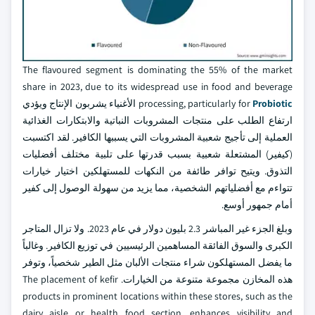
The flavoured segment is dominating the 55% of the market
share in 2023, due to its widespread use in food and beverage
Probiotic
processing, particularly for
الأغنياء يشربون الإنتاج ويؤدي
ارتفاع الطلب على منتجات المشروبات النباتية والابتكارات الغذائية
العملية إلى تأجيج شعبية المشروبات التي يسببها الكافير. لقد اكتسبت
(كيفير) المشتعلة شعبية بسبب قدرتها على تلبية مختلف أفضليات
التذوق. ويتيح توافر طائفة من النكهات للمستهلكين اختيار خيارات
تتواءم مع أفضلياتهم الشخصية، مما يزيد من سهولة الوصول إلى كفير
أمام جمهور أوسع.
وبلغ الجزء غير المباشر 2.3 بليون دولار في عام 2023. ولا تزال المتاجر
الكبرى والسوق الفائقة المساهمين الرئيسيين في توزيع الكافير. وغالباً
ما يفضل المستهلكون شراء منتجات الألبان مثل الطير شخصياً، وتوفر
هذه المخازن مجموعة متنوعة من الخيارات. The placement of kefir
products in prominent locations within these stores, such as the
dairy aisle or health food section, enhances visibility and