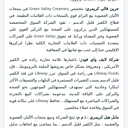
جرين فالي كريمري:
تتخصص Green Valley Creamery في منتجات
الألبان العضوية مع التزام قوي بالمنتجات ذات العلامات النظيفة. في
قطاع الكفير قليل الدسم ، تقود الشركة السوق المتخصصة
للمستهلكين الذين يركزون على الصحة مع التركيز القوي على
العضوية وغير المعدلة وراثيا. قد تتفوق Green Valley على الشركات
متعددة الجنسيات ذات العلامات التجارية الكلية نظرا لتركيزها
الإقليمي جنبا إلى جنب مع تفانيها في الشفافية.
شركة لايف واي فودز:
باعتبارها علامة تجارية رائدة في الكفير
الأمريكي ، ومعروفة بشكل خاص بعروضها المليئة بالبروبيوتيك ، فإن
Lifeway Foods هي رائدة في السوق. تبرز Lifeway في فئة الكفير
قليل الدسم بسبب التغييرات المستمرة في النكهات والتنسيقات الأكثر
ابتكارا وجاذبية التي تستهدف المستهلكين الموجهين نحو الصحة
والتركيز على اللياقة البدنية. مدعومة بشراكات البيع بالتجزئة
والشراكات المباشرة مع المستهلك ، تحافظ Lifeway على مكانة قوية
في السوق وقاعدة عملاء مخلصين.
مابل هيل كريمري ، ذ م م:
تنتج الشركة وتبيع منتجات الألبان العضوية
والعشبية ، مثل الكفير قليل الدسم ، بما يتماشى مع اتجاهات تدليل