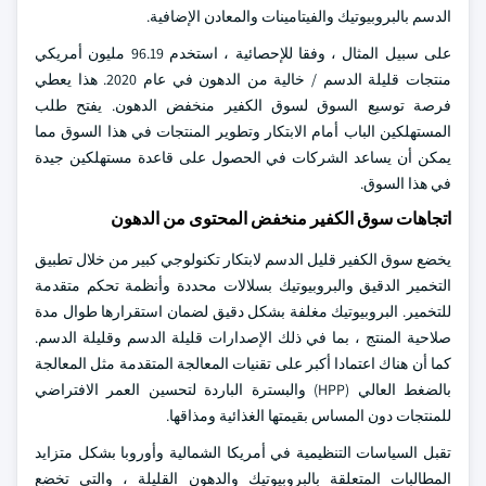
الدسم بالبروبيوتيك والفيتامينات والمعادن الإضافية.
على سبيل المثال ، وفقا للإحصائية ، استخدم 96.19 مليون أمريكي
منتجات قليلة الدسم / خالية من الدهون في عام 2020. هذا يعطي
فرصة توسيع السوق لسوق الكفير منخفض الدهون. يفتح طلب
المستهلكين الباب أمام الابتكار وتطوير المنتجات في هذا السوق مما
يمكن أن يساعد الشركات في الحصول على قاعدة مستهلكين جيدة
في هذا السوق.
اتجاهات سوق الكفير منخفض المحتوى من الدهون
يخضع سوق الكفير قليل الدسم لابتكار تكنولوجي كبير من خلال تطبيق
التخمير الدقيق والبروبيوتيك بسلالات محددة وأنظمة تحكم متقدمة
للتخمير. البروبيوتيك مغلفة بشكل دقيق لضمان استقرارها طوال مدة
صلاحية المنتج ، بما في ذلك الإصدارات قليلة الدسم وقليلة الدسم.
كما أن هناك اعتمادا أكبر على تقنيات المعالجة المتقدمة مثل المعالجة
بالضغط العالي (HPP) والبسترة الباردة لتحسين العمر الافتراضي
للمنتجات دون المساس بقيمتها الغذائية ومذاقها.
تقبل السياسات التنظيمية في أمريكا الشمالية وأوروبا بشكل متزايد
المطالبات المتعلقة بالبروبيوتيك والدهون القليلة ، والتي تخضع