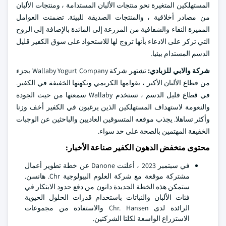
المستهلكين المتغيرة نحو منتجات الألبان المستدامة ، ومنتجات الألبان
من مصادر أخلاقية ، والمنتجات الصديقة للبيئة. تضمنت العوامل
المميزة النقاء والشفافية من المزرعة إلى المائدة بالإضافة إلى الروح
التي تركز على الادعاء بأنها تروج لها للاستحواذ على سوق الكفير قليل
الدسم المستدام بيئيا.
شركة والابي للزبادي:
تشتهر شركة Wallaby Yogurt Company بجزء
من قطاع الألبان الأكبر ، بقوامها الكريمي ونكهتها الخفيفة في الكفير.
في قطاع قليل الدسم ، تستخدم Wallaby سمعتها من حيث الجودة
والنعومة لاستهداف المستهلكين الذين يرغبون في الكفير أخف وزنا
وأكثر تساهلا. يجذب موقعه المتسوقين العاديين والباحثين عن الوجبات
الخفيفة المهتمين بالصحة على حد سواء.
محتوى منخفض الدهون الكفير صناعة الأخبار:
في سبتمبر 2023 ، أعلنت Danone عن خطة تطوير أعمال
مشتركة موقعة مع شركة العلوم البيولوجية Chr. هانسن.
ستمكن هذه الخطة الجديدة دانون من دفع حدود الابتكار في
فئات الألبان والنباتات باستخدام قدرات الحلول الحيوية
الرائدة لدى Chr. Hansen والاستفادة من مجموعات
الاستزراع الواسعة لكلتا الشركتين.