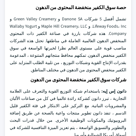
حصة سوق الكفير منخفضة المحتوى من الدهون
تشمل أفضل 5 شركات Danone SA و Green Valley Creamery و
Lifeway Foods، Inc. و Maple Hill Creamery، LLC و Wallaby Yogurt
Company. هذه شركات بارزة في صناعة الكفير ذات المحتوى
المنخفض الدهون العالمية العاملة في مناطقها. تحتل هذه الشركات
مناصب قوية على مستوى العالم نظرا لخبرتها الواسعة في سوق
الكفير منخفض الدهون. تمكنهم محافظ منتجاتهم المتنوعة ، المدعومة
بقدرات الإنتاج القوية وشبكات التوزيع ، من تلبية الطلب المتزايد على
الكفير منخفض المحتوى من الدهون في مختلف المناطق.
شركات سوق الكفير منخفضة المحتوى من الدهون
دانون إس إيه:
باستخدام شبكة التوزيع القوية والتعرف على العلامة
التجارية ، تبرز دانون كشركة رائدة عالميا في كل من صناعات الألبان
والمشروبات النباتية. مع التركيز على الابتكار في فئة الكفير قليل
الدسم ، تنفذ دانون تطوير منتجات واعية بالصحة عن طريق إضافة
البروبيوتيك والمكونات الوظيفية الأخرى. من خلال قدرات البحث
والتطوير والتسويق الواسعة ، يتم تعزيز الميزة التنافسية للشركة في
أسواق أمريكا الشمالية وأوروبا.