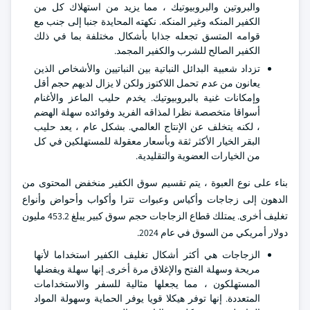
والبروتين والبروبيوتيك ، مما يزيد من استهلاك كل من
الكفير المنكه وغير المنكه. نكهته المحايدة جنبا إلى جنب مع
قوامه المتسق تجعله جذابا بأشكال مختلفة بما في ذلك
الكفير الصالح للشرب والكفير المجمد.
تزداد شعبية البدائل النباتية بين النباتيين والأشخاص الذين
يعانون من عدم تحمل اللاكتوز ولكن لا يزال لديهم حجم أقل
وإمكانات غنية بالبروبيوتيك. يخدم حليب الماعز والأغنام
أسواقا متخصصة نظرا لمذاقه الفريد وفوائده سهلة الهضم
، لكنه يتخلف عن الإنتاج العالمي. بشكل عام ، يعد حليب
البقر الخيار الأكثر ثقة وبأسعار معقولة للمستهلكين في كل
من الخيارات العضوية والتقليدية.
بناء على نوع العبوة ، يتم تقسيم سوق الكفير منخفض المحتوى من
الدهون إلى زجاجات وأكياس وعبوات تترا وأكواب وأحواض وأنواع
تغليف أخرى. يمتلك قطاع الزجاجات حجم سوق كبير يبلغ 453.2 مليون
دولار أمريكي من السوق في عام 2024.
الزجاجات هي أكثر أشكال تغليف الكفير استخداما لأنها
مريحة وسهلة الفتح والإغلاق مرة أخرى. إنها سهلة ويفضلها
المستهلكون ، مما يجعلها مثالية للسفر والاستخدامات
المتعددة. إنها توفر هيكلا قويا يوفر الحماية وسهولة المواد