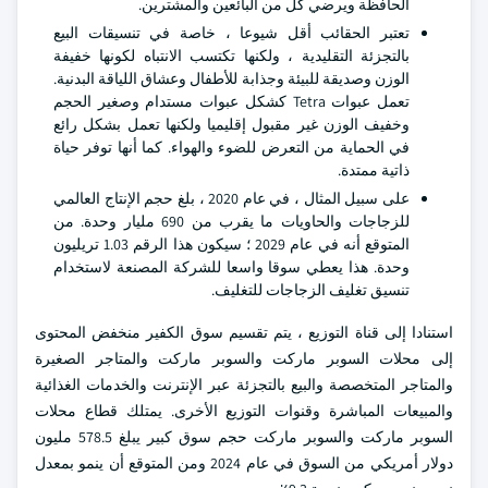
الحافظة ويرضي كل من البائعين والمشترين.
تعتبر الحقائب أقل شيوعا ، خاصة في تنسيقات البيع
بالتجزئة التقليدية ، ولكنها تكتسب الانتباه لكونها خفيفة
الوزن وصديقة للبيئة وجذابة للأطفال وعشاق اللياقة البدنية.
تعمل عبوات Tetra كشكل عبوات مستدام وصغير الحجم
وخفيف الوزن غير مقبول إقليميا ولكنها تعمل بشكل رائع
في الحماية من التعرض للضوء والهواء. كما أنها توفر حياة
ذاتية ممتدة.
على سبيل المثال ، في عام 2020 ، بلغ حجم الإنتاج العالمي
للزجاجات والحاويات ما يقرب من 690 مليار وحدة. من
المتوقع أنه في عام 2029 ؛ سيكون هذا الرقم 1.03 تريليون
وحدة. هذا يعطي سوقا واسعا للشركة المصنعة لاستخدام
تنسيق تغليف الزجاجات للتغليف.
استنادا إلى قناة التوزيع ، يتم تقسيم سوق الكفير منخفض المحتوى
إلى محلات السوبر ماركت والسوبر ماركت والمتاجر الصغيرة
والمتاجر المتخصصة والبيع بالتجزئة عبر الإنترنت والخدمات الغذائية
والمبيعات المباشرة وقنوات التوزيع الأخرى. يمتلك قطاع محلات
السوبر ماركت والسوبر ماركت حجم سوق كبير يبلغ 578.5 مليون
دولار أمريكي من السوق في عام 2024 ومن المتوقع أن ينمو بمعدل