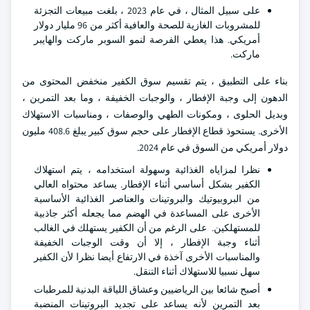
على سبيل المثال ، في عام 2023 ، بلغت مبيعات التجزئة
للمشروبات الغازية للصحة والعافية أكثر من 96 مليار دولار
أمريكي. هذا يعطي الفرصة لنمو السوبر ماركت والهايبر
ماركت.
بناء على التطبيق ، يتم تقسيم سوق الكفير منخفض المحتوى من
الدهون إلى وجبة الإفطار ، والوجبات الخفيفة ، وما بعد التمرين ،
وبديل الحلوى ، ومكونات الطهي والوصفات ، ومناسبات الاستهلاك
الأخرى. يستحوذ قطاع الإفطار على حجم سوق كبير يبلغ 408.6 مليون
دولار أمريكي من السوق في عام 2024.
نظرا لمزاياه الغذائية وسهولة استخدامه ، يتم استهلاك
الكفير بشكل أساسي أثناء الإفطار. يساعد محتواه العالي
من البروبيوتيك والبروتينات والعناصر الغذائية الأساسية
الأخرى على المساعدة في الهضم مما يجعله أكثر جاذبية
للمستهلكين. على الرغم من أن الكفير يستهلك في الغالب
أثناء وجبة الإفطار ، إلا أن وقت الوجبات الخفيفة
والمناسبات الأخرى آخذة في الارتفاع أيضا نظرا لأن الكفير
سهل نسبيا للاستهلاك أثناء التنقل.
أصبح شائعا بين الرياضيين وعشاق اللياقة البدنية للمرطبات
بعد التمرين لأنه يساعد على تجديد البروتينات المنضبة