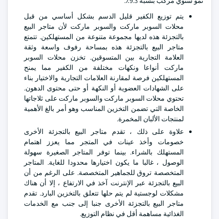
نمو سنوي مركب بنسبة 9.3٪.
يتم توزيع الكفير قليل الدسم بشكل أساسي من قبل
محلات السوبر ماركت والسوبر ماركت لأن متاجر البيع
بالتجزئة هذه لديها مجموعة متنوعة من المستهلكين. تتمتع
متاجر البيع بالتجزئة هذه بمساحة رفوف واسعة وثقة
العلامة التجارية بين المتسوقين. تخزن محلات السوبر
ماركت أنواعا ونكهات مختلفة من الكفير مما يمنح
المستهلكين فرصة لمقارنة العلامات التجارية والاختيار بناء
على الشهادات العضوية أو النكهة أو حتى محتوى الدهون.
تحتوي محلات السوبر ماركت والسوبر ماركت على ثلاجاتها
الخاصة التي تضمن التخزين المناسب وهو أمر بالغ الأهمية
لمنتجات الألبان المخمرة.
علاوة على ذلك ، تقدم متاجر البيع بالتجزئة الأخرى
خصومات وأخذ عينات في المتجر مما يعزز اهتمام
المستهلك بالشراء. بينما توفر المتاجر الصغيرة سهولة
الوصول ، غالبا ما يكون اختيارها محدودا للغاية. المتاجر
المتخصصة تروق للجماهير المتخصصة. على الرغم من أن
البيع بالتجزئة عبر الإنترنت آخذ في الارتفاع ، إلا أن هناك
مشكلات لوجستية لم يتم حلها تتعلق بالتخزين البارد. تقدم
متاجر البيع بالتجزئة الأخرى جنبا إلى جنب مع الخدمات
الغذائية مساهمة أقل في نظام التوزيع.