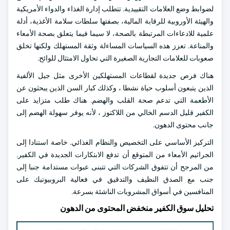
لضوابط وضع العلامات التقييدية. تتطلب إدارة الغذاء والدواء الأمريكية
والهيئة الأوروبية للرقابة المالية، بصفتها سلطات سلامة الأغذية، أدلة
علمية للادعاءات المرتبطة بالصحة، لا سيما فيما يتعلق بصحة الأمعاء
والمناعة. تعزز هذه السياسات المساءلة وثقة المستهلك ولكنها تخلق
صعوبات للعلامات التجارية الصغيرة التي تحاول الامتثال للوائح.
هناك فرص جديدة لقطاعات المستهلكين الأخرى مثل جيل الألفية
الذين يتبعون أسلوب حياة نشطا ، وكذلك كبار السن الذين يبحثون عن
الأطعمة التي تدعم صحة القلب والهضم. هناك طلب متزايد على
الكفير قليل الدسم الخالي من اللاكتوز ، لأنه يوفر سهولة الهضم إلى
جانب محتوى الدهون.
التركيز الأساسي على التخصيص والنظام الغذائي. خاصة استنادا إلى
الجراثيم الأمعاء من المتوقع أن تدفع الابتكارات الجديدة في الكفير.
من المرجح أن تتفوق الشركات التي تتبنى عبوات مستدامة جنبا إلى
جنب مع الصدق النظيف والتدقيق في فعالية البروبيوتيك على
المنافسين في أسواق المشروبات الناشئة بسرعة.
تحليل سوق الكفير منخفض المحتوى من الدهون