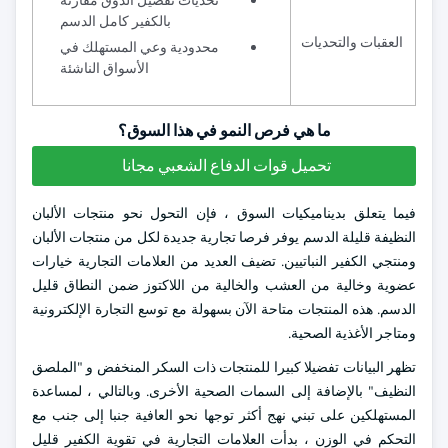
تحديات تفضيل الذوق مقارنة
بالكفير كامل الدسم
العقبات والتحديات
محدودية وعي المستهلك في
الأسواق الناشئة
ما هي فرص النمو في هذا السوق؟
تحميل قوات الدفاع الشعبي مجانا
فيما يتعلق بديناميكيات السوق ، فإن التحول نحو منتجات الألبان
النظيفة قليلة الدسم يوفر فرصا تجارية جديدة لكل من منتجات الألبان
ومنتجي الكفير النباتيين. تضيف العديد من العلامات التجارية خيارات
عضوية وخالية من العشب والخالية من اللاكتوز ضمن النطاق قليل
الدسم. هذه المنتجات متاحة الآن بسهولة مع توسع التجارة الإلكترونية
ومتاجر الأغذية الصحية.
تظهر البيانات تفضيلا كبيرا للمنتجات ذات السكر المنخفض و "الملصق
النظيف" بالإضافة إلى السمات الصحية الأخرى. وبالتالي ، لمساعدة
المستهلكين على تبني نهج أكثر توجها نحو العافية جنبا إلى جنب مع
التحكم في الوزن ، بدأت العلامات التجارية في تقوية الكفير قليل