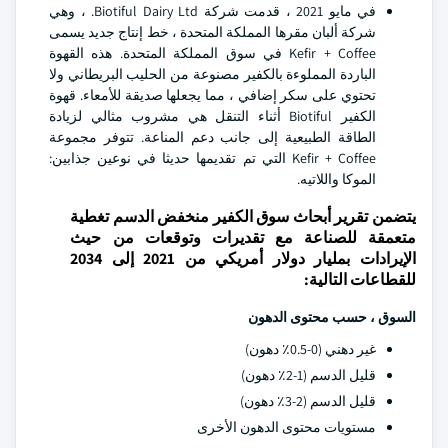
في مايو 2021 ، قدمت شركة Biotiful Dairy Ltd. ، وهي
شركة ألبان مقرها المملكة المتحدة ، خط إنتاج جديد يسمى
Kefir + Coffee في سوق المملكة المتحدة. هذه القهوة
الباردة المملوءة بالكفير مصنوعة من الحليب البريطاني ولا
تحتوي على سكر إضافي ، مما يجعلها صديقة للأمعاء. قهوة
الكفير Biotiful أثناء التنقل هي مشروب مثالي لزيادة
الطاقة الطبيعية إلى جانب دعم المناعة. تتوفر مجموعة
Kefir + Coffee التي تم تقديمها حديثا في نوعين جذابين:
الموكا واللاتيه.
يتضمن تقرير أبحاث سوق الكفير منخفض الدسم تغطية
متعمقة للصناعة مع تقديرات وتوقعات من حيث
الإيرادات بمليار دولار أمريكي من 2021 إلى 2034
للقطاعات التالية:
السوق ، حسب محتوى الدهون
غير دهني (0-0.5٪ دهون)
قليل الدسم (1-2٪ دهون)
قليل الدسم (2-3٪ دهون)
مستويات محتوى الدهون الأخرى