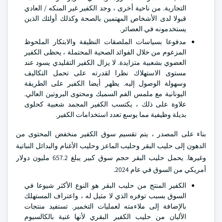
التجارية. من ناحية أخرى ، وجد الكفير غير المنكه / العادي
قبولا لدى الأشخاص المهتمين بالصحة وكذلك أولئك الذين
يستخدمونه في العصائر.
مدفوعا بسياسات الملصقات النظيفة والابتكار الملحوظ
المزعوم من خلال الفوائد الصحية المحتملة ، يحظى الكفير
العضوي بشعبية متزايدة. لا يزال الكفير التقليدي يسود عند
مستوى الاستهلاك نظرا لقدرته على تحمل التكاليف
وسهولة الوصول إليه. يظهر أيضا الكفير على الطريقة
اليونانية مع ملمس الفم السميك ومحتوى البروتين العالي.
علاوة على ذلك ، يكتسب الكفير المجمد شعبية كحلوى
بديلة وظيفية مما يوسع تعدد استخدامات الكفير.
بناء على المصدر ، يتم تقسيم سوق الكفير منخفض المحتوى من
الدهون إلى حليب البقر وحليب الماعز وحليب الأغنام والبدائل النباتية
وغيرها. يحمل حليب البقر حجم سوق كبير يبلغ 657.2 مليون دولار
أمريكي من السوق في عام 2024.
الكفير المنتج من حليب البقر هو النوع الأكثر شيوعا في
السوق بسبب توفره الذي لا مثيل له ، واعتراف المستهلك
بالإضافة إلى ملاءمته لعمليات التخمير. تستفيد منتجات
الألبان من حليب الكفير البقري لأنها غنية بالكالسيوم