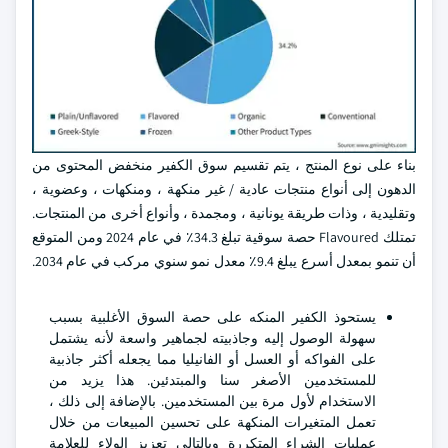
بناء على نوع المنتج ، يتم تقسيم سوق الكفير منخفض المحتوى من
الدهون إلى أنواع منتجات عادية / غير منكهة ، ومنكهات ، وعضوية ،
وتقليدية ، وذات طريقة يونانية ، ومجمدة ، وأنواع أخرى من المنتجات.
تمتلك Flavoured حصة سوقية تبلغ 34.3٪ في عام 2024 ومن المتوقع
أن تنمو بمعدل أسرع يبلغ 9.4٪ معدل نمو سنوي مركب في عام 2034.
يستحوذ الكفير المنكه على حصة السوق الأغلبية بسبب
سهولة الوصول إليه وجاذبيته لجماهير واسعة لأنه يشتمل
على الفواكه أو العسل أو الفانيليا مما يجعله أكثر جاذبية
للمستخدمين الأصغر سنا والمبتدئين. هذا يزيد من
الاستخدام لأول مرة بين المستخدمين. بالإضافة إلى ذلك ،
تعمل المتغيرات المنكهة على تحسين المبيعات من خلال
عمليات الشراء المتكررة وبالتالي تعزيز الولاء للعلامة