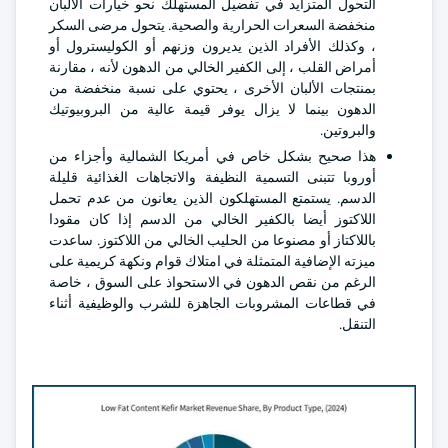
التحول المتزايد في تفضيل المستهلك نحو خيارات الألبان
منخفضة السعرات الحرارية والصحية. يتحول مرضى السكر
، وكذلك الأفراد الذين يديرون وزنهم أو الكوليسترول أو
أمراض القلب ، إلى الكفير الخالي من الدهون لأنه ، مقارنة
بمنتجات الألبان الأخرى ، يحتوي على نسبة منخفضة من
الدهون بينما لا يزال يوفر قيمة عالية من البروبيوتيك
والبروتين.
هذا صحيح بشكل خاص في أمريكا الشمالية وأجزاء من
أوروبا تتبنى التسمية النظيفة والاتجاهات الغذائية قليلة
الدسم. يستمتع المستهلكون الذين يعانون من عدم تحمل
اللاكتوز أيضا بالكفير الخالي من الدسم إذا كان مقودا
باللاكتاز أو مصنوعا من الحليب الخالي من اللاكتوز. ساعدت
ميزته الإضافية المتمثلة في امتلاك قوام ونكهة كريمية على
الرغم من نقص الدهون في الاستحواذ على السوق ، خاصة
في قطاعات المشروبات الجاهزة للشرب والوظيفية أثناء
التنقل.