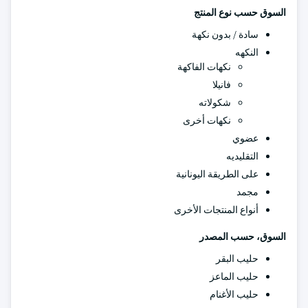
السوق حسب نوع المنتج
سادة / بدون نكهة
النكهه
نكهات الفاكهة
فانيلا
شكولاته
نكهات أخرى
عضوي
التقليديه
على الطريقة اليونانية
مجمد
أنواع المنتجات الأخرى
السوق، حسب المصدر
حليب البقر
حليب الماعز
حليب الأغنام