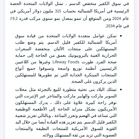
في سوق الكفير منخفض الدسم ، تمثل الولايات المتحدة الحصة
الرئيسية في أمريكا الشمالية بحساب 315 مليون دولار أمريكي في
عام 2024 ومن المتوقع أن تنمو بمعدل نمو سنوي مركب قدره 9.2٪
في عام 2034.
تمكن عوامل متعددة الولايات المتحدة من قيادة سوق
أمريكا الشمالية للكفير قليل الدسم. يتم وضع طلب
المستهلكين على منتجات الألبان منخفضة السعرات
الحرارية الغنية بالبروبيوتيك بعمق من الحاجة إلى حماية
صحة الفرد. طورت Lifeway Foods وغيرها من اللاعبين
الرئيسيين أنظمة توزيع واسعة وتسوقوا جميع أنواع
المنتجات المبتكرة الجذابة التي تم تطويرها للمستهلكين
الذين يركزون على الصحة.
تمتلك البلاد بنى تحتية متطورة للبيع بالتجزئة مثل محلات
السوبر ماركت والهايبر ماركت والمتاجر عبر الإنترنت التي
توفر راحة كبيرة. علاوة على ذلك ، يدرك المستهلكون
الأمريكيون بشكل متزايد الحاجة إلى الأطعمة الوظيفية
التي تساعد في الهضم وتعزز المناعة ، وبالتالي تعزيز شعبية
الكفير قليل الدسم. يتم تعزيز هذه القيادة أيضا من خلال اليد
القوية للسوق الأمريكية للمنتجات النظيفة والمنتجات
العضوية التي تزيد من ثقة المستهلك وولائه.