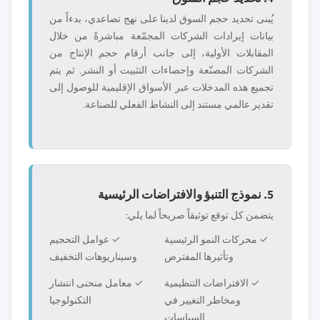
يُبنى تحديد حجم السوق لدينا على نهج تصاعدي، بدءاً من
بيانات إيرادات الشركات المجمّعة مباشرةً من خلال
المقابلات الأولية، إلى جانب أرقام حجم الإنتاج من
الشركات المصنّعة وإحصاءات التثبيت أو النشر. ثم يتم
تجميع هذه المدخلات عبر الأسواق الإقليمية للوصول إلى
تقدير عالمي مستند إلى النشاط الفعلي للصناعة.
5. نموذج التنبؤ والافتراضات الرئيسية
يتضمن كل توقع توثيقاً صريحاً لما يلي:
✓ محركات النمو الرئيسية
✓ عوامل التحجيم
وتأثيرها المفترض
وسيناريوهات التخفيف
✓ الافتراضات التنظيمية
✓ معامل منحنى انتشار
ومخاطر التغيير في
التكنولوجيا
السياسات