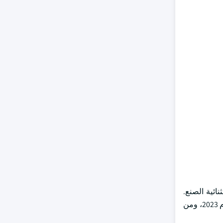
ائية الصنع.
ويهيمن الجزء المتعلق بأجهزة التفجير الثنائية على سوق المرشّحين المزدحمين بالقلب، ويمثّل أكثر من 42 في المائة من حصة السوق في عام 2023، ومن