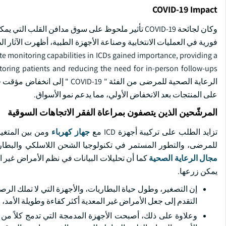
COVID-19 Impact
وكان لجائحة COVID-19 تأثير ملحوظ على سوق مدافن ا
te monitoring capabilities in ICDs gained importance, providing a
الرعاية الصحية للمرضى من الفئة
على المنتجات بعد الانخفاض الأولي، مما يدعم نمو الأسواق.
المرشّحين الذين يتصفون بمراعاة الفقر الاتجاهات السوقية
تزايد الطلب على تركيبة أجهزة ICD مع
جهاز كهرباء
ومن بين المتغير
للمرضى، والتطور المستمر في تكنولوجيا الشحن اللاسلكي والبطاريات. ally, surging need for integration of
مجال الرعاية الصحية
كما أن تحليلات البيانات في نظم الأمراض غير
يمكن زرعها.
إن التصغير، وطول حياة البطاريات، والأجهزة التي لا تملك الرص
التقدم إلى جعل الأمراض غير المعدية أكثر كفاءة وطويلة الأمد،
وعلاوة على ذلك، أصبحت الأجهزة المدمجة التي تدمج كلاً من و