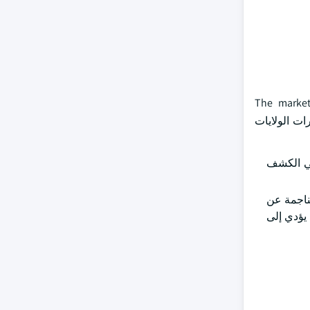
The market
وقُدرت قيمته بنحو 6.8 بلايين دولار من دولارات الولايات
في الكشف
ناجمة عن
 يؤدي إلى