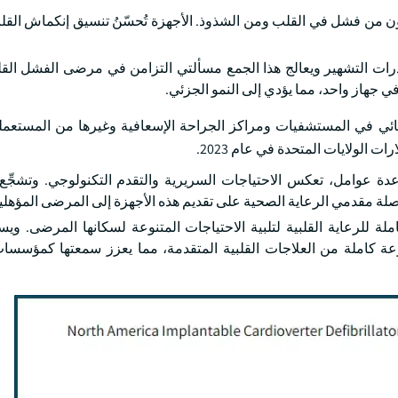
ون من فشل في القلب ومن الشذوذ. الأجهزة تُحسّنُ تنسيق إنكماش القلبِ
ات التشهير ويعالج هذا الجمع مسألتي التزامن في مرضى الفشل القل
في جهاز واحد، مما يؤدي إلى النمو الجزئي.
 في المستشفيات ومراكز الجراحة الإسعافية وغيرها من المستعملين 
ة عوامل، تعكس الاحتياجات السريرية والتقدم التكنولوجي. وتشجِّ
لصلة مقدمي الرعاية الصحية على تقديم هذه الأجهزة إلى المرضى المؤهلي
للرعاية القلبية لتلبية الاحتياجات المتنوعة لسكانها المرضى. ويس
ة كاملة من العلاجات القلبية المتقدمة، مما يعزز سمعتها كمؤسسات