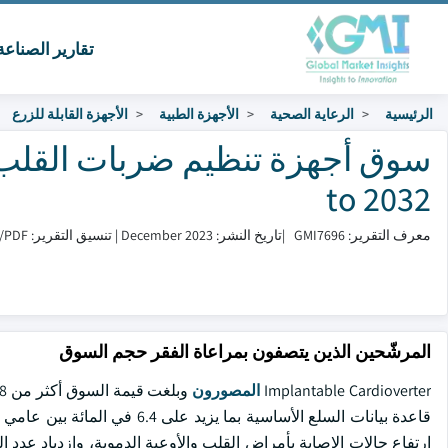
تقارير الصناع
الرئيسية
الرعاية الصحية
الأجهزة الطبية
الأجهزة القابلة للزرع
to 2032
معرف التقرير: GMI7696
|
تاريخ النشر: December 2023
|
تنسيق التقرير: PDF/إكسل/لوحة التحكم/منصة
المرشّحين الذين يتصفون بمراعاة الفقر حجم السوق
Implantable Cardioverter
المصورون
ارتفاع حالات الإصابة بأمراض القلب والأوعية الدموية، وازدياد عدد 