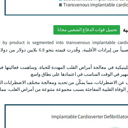
ية
تحميل قوات الدفاع الشعبي مجانا
 by product is segmented into transvenous implantable cardiov
defibrillators. وشكّل الجزء المتعلق بالتصحر غير القابل للاختراق نصيباً من إيرادات الأغلبية، 
كلينيكية في معالجة أمراض القلب المهددة للحياة. وساهمت فعاليتها 
هير في الوقت المناسب في اعتمادها على نطاق واسع.
 عن الاضطرابات، مما يمكّن من تحديد ومعالجة مختلف الاضطرابات ال
ر الوفاة القلبية المفاجئة بسبب مجموعة متنوعة من أمراض القلب، مما