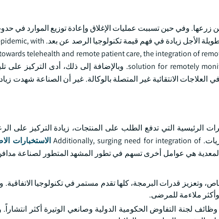
لقلب التي يمكن زرعها. وفي حين تسببت عمليات الإغلاق وإعادة توزيع الموارد في 
فورية في العمليات الانتخابية وصناعة الأجهزة الطبية، أظهرت الآثار الطويلة الأجل
towards telehealth and remote patient care, the integration of remo
solution for remotely monitoring patients and reducing the need for in-person follow-ups. وبالإضافة إلى ذلك
 " COVID-19 " إلى انخفاض مؤقت في العلاجات الانتقائية غير المتصلة بالوكالة. غير أن الصناعة شهد
ات الرئيسية التي تدفع الطلب على المنتجات، زيادة التركيز على الرع
Addition
الاستخبارات الا
 المعدية هي عوامل أخرى تسهم في تطور المشهد المتطور لصناعة مدافن
اص، وتعزيز قدرات البرمجة، كلها تقدم مستمر في تكنولوجيا الاتفاقية. 
 وأكثر ملاءمة للمرضى.
ظائف لجنة التفاوض الحكومية الدولية وصانعي الوتيرة أكثر انتشاراً. 