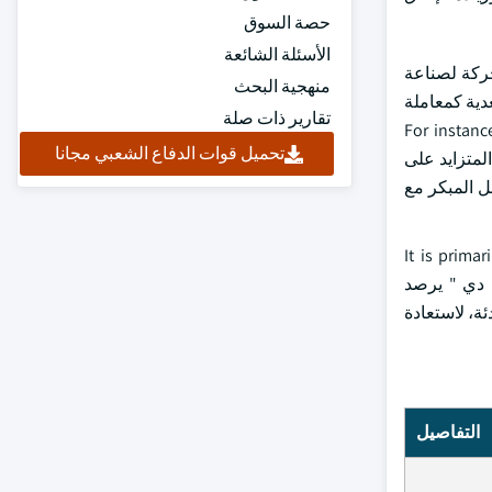
حصة السوق
الأسئلة الشائعة
حركة لصناعة
منهجية البحث
عدية كمعاملة
تقارير ذات صلة
For instance,
تحميل قوات الدفاع الشعبي مجانا
إضافة إلى ذلك، فإن التركيز المتزايد على
ل المبكر مع
It is primarily us
arrhythmias, such as ventricular fibrillation (VF) and ventricu. الـ " آي دي " يرصد
ة، لاستعادة
التفاصيل