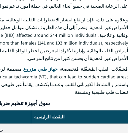
على الرعاية الصحية في جميع أنحاء العالم، في جملة أمور، تدعم نمو ا
وعلاوة على ذلك، فإن ارتفاع انتشار الاضطرابات القلبية الوعائية، 
الأمراض غير المعدية. ونظراً إلى أن هذه الظروف تشكل عوامل خطيرة لل
وقائية وعلاجية. fected around 244 million individuals
أمراض القلب الوقائية وإدارة الأفراد المعرضين لخطر الوفاة القلبية 
الأمراض غير المعدية أن يحسن كثيرا من نتائج المرضى.
مُشغّلات القلب المُشغّلة مُتخصصة،
جهاز طبي مزروع
باستمرار النشاط الكهربائي للقلب وعندما يكتشف إيقاعاً غير طبيعي يم
نبضات قلب طبيعية ومنسقة
سوق أجهزة تنظيم ضربات
النقطة الرئيسية
حج