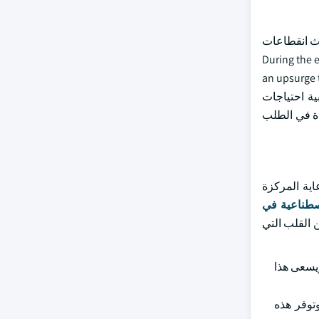
حدوث انقطاعات
 زيادة في فهم قيمة تكنولوجيا الرصد عن بعد. During the epidemic, with
an upsurge 
، أدى التركيز على تلبية احتياجات
ت زيادة في الطلب
اية المركزة
صطناعية في
 القلب التي
ويسعى هذا
وتوفر هذه