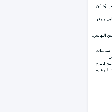
، يُحسّنُ
بي ويوفر
النهائيين.
ع سياسات
ن.
مح إدماج
 للرعاية