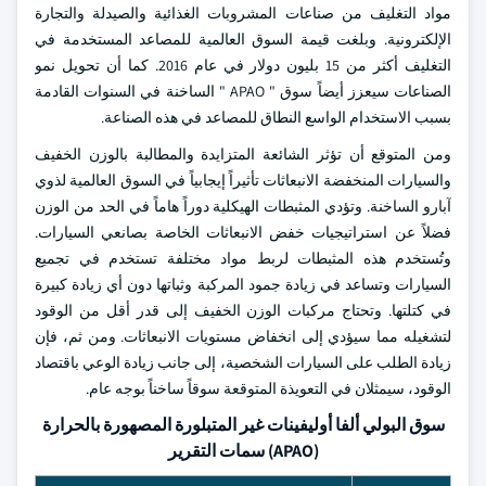
مواد التغليف من صناعات المشروبات الغذائية والصيدلة والتجارة
الإلكترونية. وبلغت قيمة السوق العالمية للمصاعد المستخدمة في
التغليف أكثر من 15 بليون دولار في عام 2016. كما أن تحويل نمو
الصناعات سيعزز أيضاً سوق " APAO " الساخنة في السنوات القادمة
بسبب الاستخدام الواسع النطاق للمصاعد في هذه الصناعة.
ومن المتوقع أن تؤثر الشائعة المتزايدة والمطالبة بالوزن الخفيف
والسيارات المنخفضة الانبعاثات تأثيراً إيجابياً في السوق العالمية لذوي
آبارو الساخنة. وتؤدي المثبطات الهيكلية دوراً هاماً في الحد من الوزن
فضلاً عن استراتيجيات خفض الانبعاثات الخاصة بصانعي السيارات.
وتُستخدم هذه المثبطات لربط مواد مختلفة تستخدم في تجميع
السيارات وتساعد في زيادة جمود المركبة وثباتها دون أي زيادة كبيرة
في كتلتها. وتحتاج مركبات الوزن الخفيف إلى قدر أقل من الوقود
لتشغيله مما سيؤدي إلى انخفاض مستويات الانبعاثات. ومن ثم، فإن
زيادة الطلب على السيارات الشخصية، إلى جانب زيادة الوعي باقتصاد
الوقود، سيمثلان في التعويذة المتوقعة سوقاً ساخناً بوجه عام.
سوق البولي ألفا أوليفينات غير المتبلورة المصهورة بالحرارة
(APAO) سمات التقرير