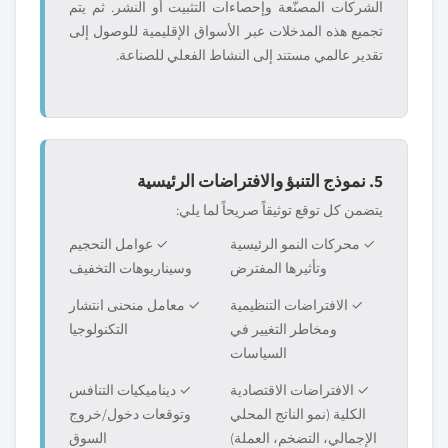
الشركات المصنّعة وإحصاءات التثبيت أو النشر. ثم يتم
تجميع هذه المدخلات عبر الأسواق الإقليمية للوصول إلى
تقدير عالمي مستند إلى النشاط الفعلي للصناعة.
5. نموذج التنبؤ والافتراضات الرئيسية
يتضمن كل توقع توثيقاً صريحاً لما يلي:
✓ محركات النمو الرئيسية
✓ عوامل التحجيم
وتأثيرها المفترض
وسيناريوهات التخفيف
✓ الافتراضات التنظيمية
✓ معامل منحنى انتشار
ومخاطر التغيير في
التكنولوجيا
السياسات
✓ الافتراضات الاقتصادية
✓ ديناميكيات التنافس
الكلية (نمو الناتج المحلي
وتوقعات دخول/خروج
الإجمالي، التضخم، العملة)
السوق