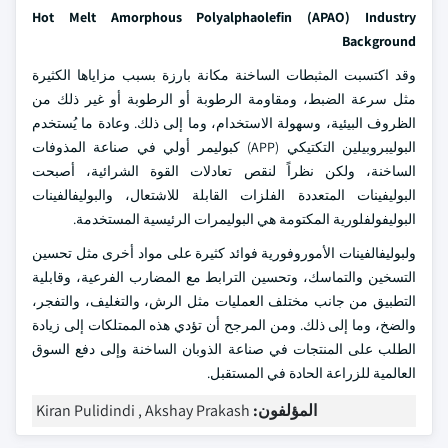
Hot Melt Amorphous Polyalphaolefin (APAO) Industry
Background
وقد اكتسبت المثبطات الساخنة مكانة بارزة بسبب مزاياها الكثيرة
مثل سرعة الضبط، ومقاومة الرطوبة أو الرطوبة أو غير ذلك من
الظروف البيئية، وسهولة الاستخدام، وما إلى ذلك. وعادة ما يُستخدم
البوليبروبيلين التكتيكي (APP) كبوليمر أولي في صناعة المذوفات
الساخنة، ولكن نظراً لنقص تعادلات القوة الشرائية، أصبحت
البوليفينات المتعددة الفلزات القابلة للاشتعال، والبوليفالفينات
البوليفولفلورية المكتومة هي البوليمرات الرئيسية المستخدمة.
ولبوليفالفينات الأموروفورية فوائد كثيرة على مواد أخرى مثل تحسين
التسخين والتماسك، وتحسين الترابط مع المضارب الفرعية، وقابلية
التطبيق من جانب مختلف العمليات مثل الرش، والتغليف، والتفجر،
والضخ، وما إلى ذلك. ومن المرجح أن تؤدي هذه الممتلكات إلى زيادة
الطلب على المنتجات في صناعة الذوبان الساخنة وإلى دفع السوق
العالمية للزراعة الحادة في المستقبل.
المؤلفون:
Kiran Pulidindi , Akshay Prakash